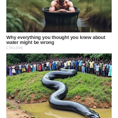
WN
BOGOR
WN
DEPOK
WN
TAPANULI
UTARA
WN
SAMOSIR
WN
PADANG
LAWAS