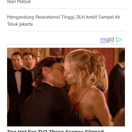
Ikan Mabuk
WN
KALTARA
Mengandung Paracetamol Tinggi, DLH Ambil Sampel Air
Teluk jakarta
WN
KALSEL
WN
KALTIM
WN
SULSEL
WN
GORONTALO
WN
SULUT