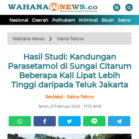
Nasional
Daerah
Polhukam
Kriminal
Ekuin
Sains-Te
WAHANA
Tutup
TV
Wahana News
Sains-Tekno
NASIONAL
Hasil Studi: Kandungan
Parasetamol di Sungai Citarum
DAERAH
Beberapa Kali Lipat Lebih
Tinggi daripada Teluk Jakarta
POLHUKAM
Redaksi - Sains-Tekno
Senin, 21 Februari 2022 - 17:14 WIB
KRIMINAL
EKUIN