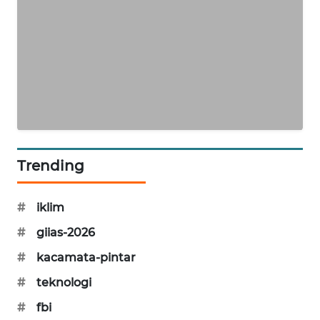
SIBARAGAS
NEWS
METRO
SIANTAR
NEWS
METRO
MEDAN
Trending
NEWS
#
iklim
METRO
JAKARTA
#
giias-2026
NEWS
#
kacamata-pintar
KRT
#
teknologi
NEWS
#
fbi