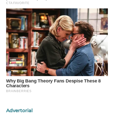
WAHANA
LISTRIK
WAHANA
TRAVEL
WAHANA
TV
WAHANANEWS
ID
WAHANANEWS
CO ID
WAHANANEWS
NET
Advertorial