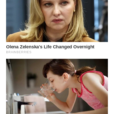
WN
NATUNA
WN
BINTAN
WN
MANDALIKA
WN
LIKUPANG
WN
LABUANBAJO
WN
BORNEO