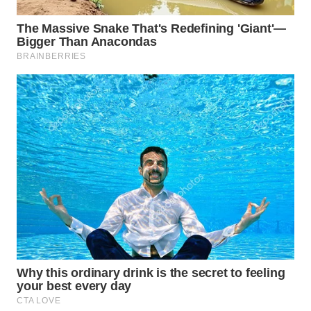
WN
SUMEDANG
WN
CIANJUR
WN
KEPULAUAN
SERIBU
WN
TANGERANG
WN
BINJAI
WN
CIREBON