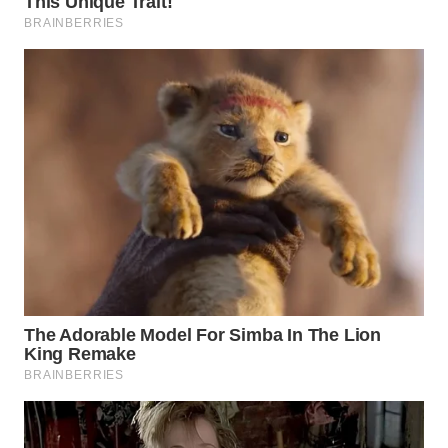
WN
TAPANULI
SELATAN
WN
TANJUNG
LESUNG
WN
KARO
WN
SIMALUNGUN
WN
LABUHANBATU
WN