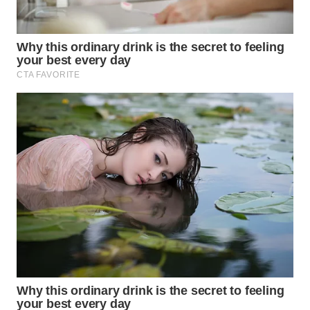
Wahana
Media
Group
WAHANA
NEWS
WAHANA
TANI
WAHANA
ADVOKAT
WAHANA
INFRASTRUKTUR
WAHANA
KONSUMEN