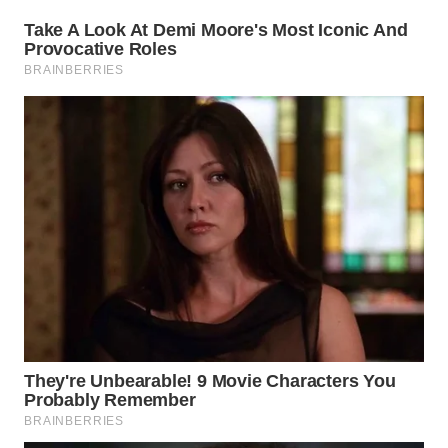
WN
INDRAMAYU
WN
KUNINGAN
WN
MAJALENGKA
WN
SUBANG
WN
SUKABUMI
WN
PURWAKARTA