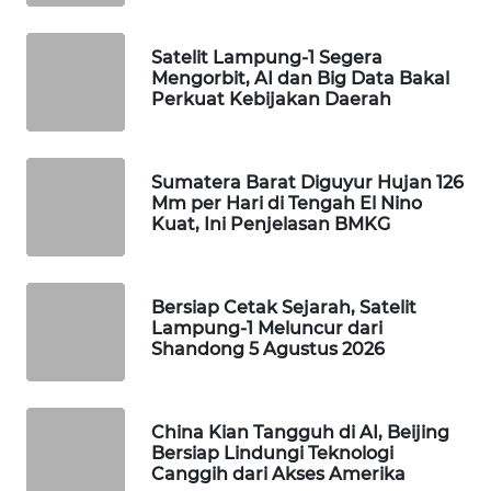
WAHANA
DESA
Satelit Lampung-1 Segera
WISATA
Mengorbit, AI dan Big Data Bakal
Perkuat Kebijakan Daerah
LAPAK
WAHANA
Sumatera Barat Diguyur Hujan 126
Mm per Hari di Tengah El Nino
Wahana
Kuat, Ini Penjelasan BMKG
Network
KONSUMEN
Bersiap Cetak Sejarah, Satelit
LISTRIK
Lampung-1 Meluncur dari
Shandong 5 Agustus 2026
MASYARAKAT
KELISTRIKAN
China Kian Tangguh di AI, Beijing
WALINKI
Bersiap Lindungi Teknologi
ID
Canggih dari Akses Amerika