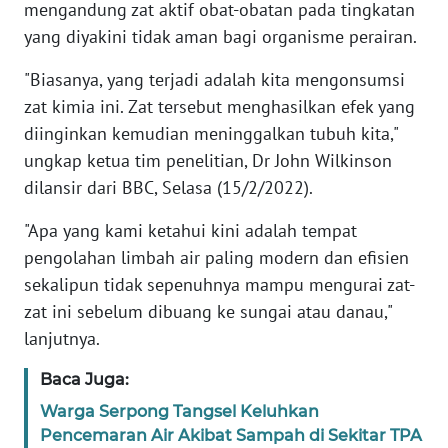
mengandung zat aktif obat-obatan pada tingkatan
yang diyakini tidak aman bagi organisme perairan.
KARIR
"Biasanya, yang terjadi adalah kita mengonsumsi
DISCLAIMER
zat kimia ini. Zat tersebut menghasilkan efek yang
diinginkan kemudian meninggalkan tubuh kita,"
Wahana
ungkap ketua tim penelitian, Dr John Wilkinson
News
dilansir dari BBC, Selasa (15/2/2022).
Regional
"Apa yang kami ketahui kini adalah tempat
WN
pengolahan limbah air paling modern dan efisien
SUMUT
sekalipun tidak sepenuhnya mampu mengurai zat-
zat ini sebelum dibuang ke sungai atau danau,"
WN
lanjutnya.
JAKARTA
Baca Juga:
WN
Warga Serpong Tangsel Keluhkan
JABAR
Pencemaran Air Akibat Sampah di Sekitar TPA