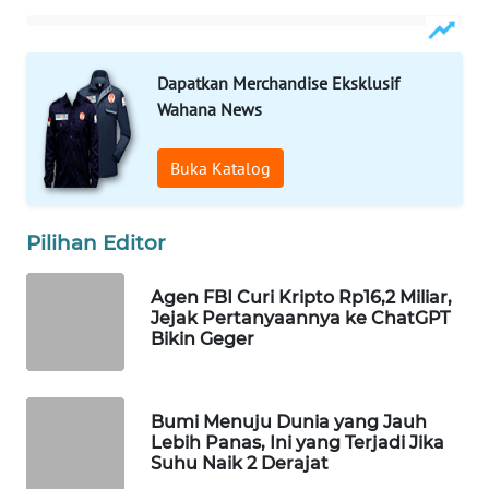
WAHANA
SPORT
Dapatkan Merchandise Eksklusif
WAHANA
Wahana News
UMKM
Buka Katalog
WAHANA
SELEB
Pilihan Editor
WAHANA
PERSONA
Agen FBI Curi Kripto Rp16,2 Miliar,
Jejak Pertanyaannya ke ChatGPT
Bikin Geger
WAHANA
OTOMOTIF
Bumi Menuju Dunia yang Jauh
WAHANA
Lebih Panas, Ini yang Terjadi Jika
HEALTH
Suhu Naik 2 Derajat