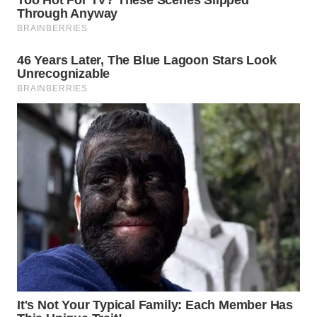
WN
MALUKU
WN
MALUT
WN
DAIRI
WN
DANAU
TOBA
WN
NIAS
WN
LANGKAT