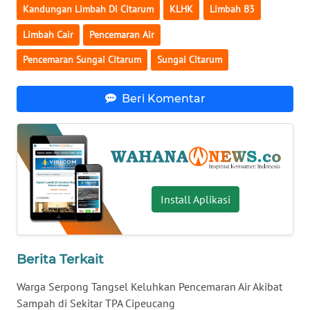
Kandungan Limbah Di Citarum
KLHK
Limbah B3
WN
Limbah Cair
Pencemaran Air
BABEL
Pencemaran Sungai Citarum
Sungai Citarum
WN
SUMBAR
Beri Komentar
WN
SUMSEL
WN
BENGKULU
Install Aplikasi
WN
LAMPUNG
Berita Terkait
WN
Warga Serpong Tangsel Keluhkan Pencemaran Air Akibat
JATENG
Sampah di Sekitar TPA Cipeucang