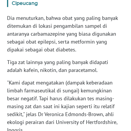
Cipeucang
WN
BANTEN
Dia menuturkan, bahwa obat yang paling banyak
ditemukan di lokasi pengambilan sampel di
WN
NTT
antaranya carbamazepine yang biasa digunakan
sebagai obat epilepsi, serta metformin yang
WN
dipakai sebagai obat diabetes.
KEPRI
Tiga zat lainnya yang paling banyak didapati
adalah kafein, nikotin, dan paracetamol.
WN
PAPUA
"Kami dapat mengatakan (dampak keberadaan
limbah farmaseutikal di sungai) kemungkinan
WN
PAPUA
besar negatif. Tapi harus dilakukan tes masing-
BARAT
masing zat dan saat ini kajian seperti itu relatif
sedikit," jelas Dr Veronica Edmonds-Brown, ahli
WN
ekologi perairan dari University of Hertfordshire,
RIAU
Inggris.