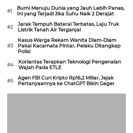
PORTAL
Bumi Menuju Dunia yang Jauh Lebih Panas,
#1
KONSUMEN
Ini yang Terjadi Jika Suhu Naik 2 Derajat
Jarak Tempuh Baterai Terbatas, Laju Truk
#2
FORWAMKI
Listrik Tanah Air Terganjal
Kasus Warga Rekam Wanita Diam-Diam
ALPERKLINAS
#3
Pakai Kacamata Pintar, Pelaku Ditangkap
Polisi
FORJASIDA
Korlantas Terapkan Teknologi Pengenalan
#4
Wajah Pada ETLE
TAMBANG
Agen FBI Curi Kripto Rp16,2 Miliar, Jejak
#5
NEWS
Pertanyaannya ke ChatGPT Bikin Geger
SITUNGIR
NEWS
SIDIKALANG
NEWS