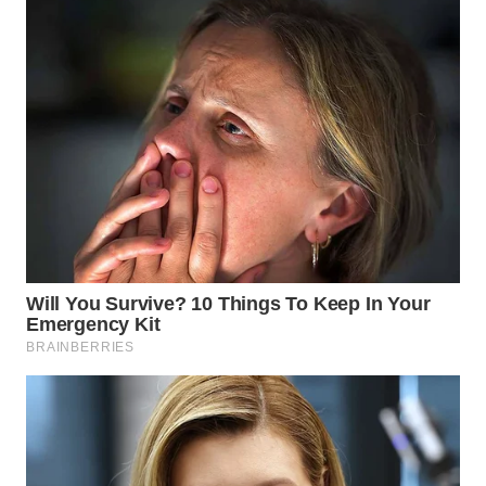
WN
PRIANGAN
TIMUR
WN
SEMARANG
WN
SOLO
WN
BOROBUDUR
WN
MADURA
WN
SURABAYA