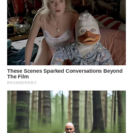
TAPANULI
TENGAH
WN DELI
SERDANG
WN
TEBING
TINGGI
WN
PAKPAK
WN
KARAWANG
WN
BEKASI