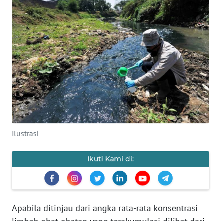
SAINS-TEKNO
KESEHATAN
INTERNASIONAL
SERBA-SERBI
PENDIDIKAN
ilustrasi
OLAHRAGA
Ikuti Kami di:
OPINI
EDITORIAL
Apabila ditinjau dari angka rata-rata konsentrasi