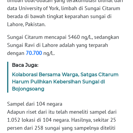
limbah obat-obatan yang terakumulasi dilihat dari
Informasi
data University of York, limbah di Sungai Citarum
INDEKS
berada di bawah tingkat keparahan sungai di
BERITA
Lahore, Pakistan.
Sungai Citarum mencapai 5460 ng/L, sedangkan
KONTAK
KAMI
Sungai Ravi di Lahore adalah yang terparah
dengan
70.700
ng/L.
INFO
Baca Juga:
IKLAN
Kolaborasi Bersama Warga, Satgas Citarum
TENTANG
Harum Pulihkan Kebersihan Sungai di
KAMI
Bojongsoang
Sampel dari 104 negara
PEDOMAN
MEDIA
Adapun riset dari itu telah meneliti sampel dari
SIBER
1.052 lokasi di 104 negara. Hasilnya, sekitar 25
persen dari 258 sungai yang sampelnya diteliti
REDAKSI