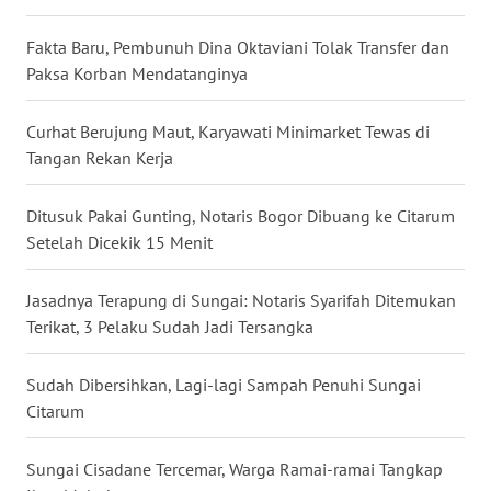
WN
Fakta Baru, Pembunuh Dina Oktaviani Tolak Transfer dan
NUSANTARA
Paksa Korban Mendatanginya
WN
Curhat Berujung Maut, Karyawati Minimarket Tewas di
JOGJA
Tangan Rekan Kerja
WN
JATIM
Ditusuk Pakai Gunting, Notaris Bogor Dibuang ke Citarum
Setelah Dicekik 15 Menit
WN
BALI
Jasadnya Terapung di Sungai: Notaris Syarifah Ditemukan
Terikat, 3 Pelaku Sudah Jadi Tersangka
WN
KALBAR
Sudah Dibersihkan, Lagi-lagi Sampah Penuhi Sungai
Citarum
WN
KALTENG
Sungai Cisadane Tercemar, Warga Ramai-ramai Tangkap