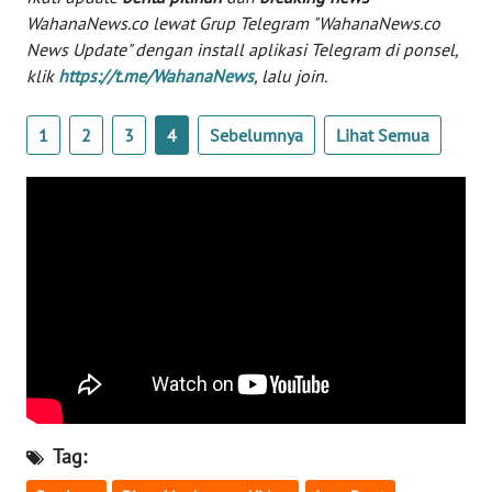
WahanaNews.co lewat Grup Telegram "WahanaNews.co
News Update" dengan install aplikasi Telegram di ponsel,
KARIR
klik
https://t.me/WahanaNews
, lalu join.
DISCLAIMER
1
2
3
4
Sebelumnya
Lihat Semua
Wahana
News
Regional
WN
SUMUT
WN
JAKARTA
WN
JABAR
Tag: