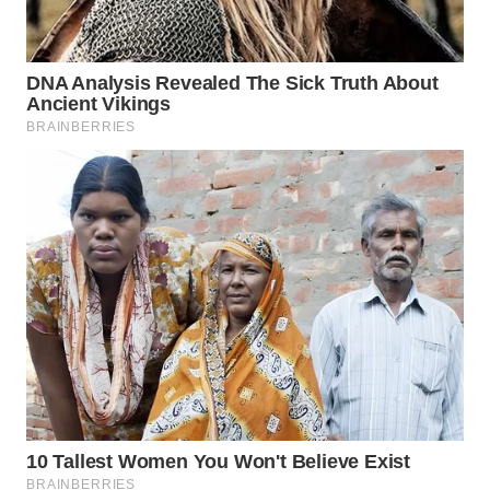
WN
NATUNA
WN
BINTAN
WN
MANDALIKA
WN
LIKUPANG
WN
LABUANBAJO
WN
BORNEO