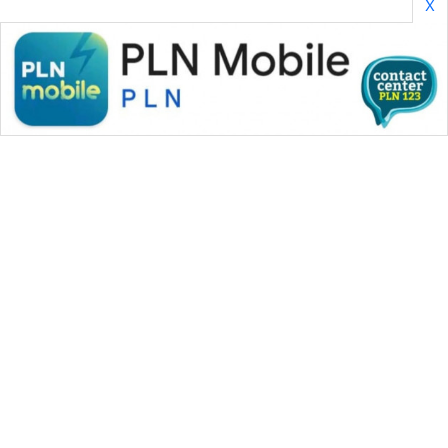
X
SONYA
ASA
NEWS
WAHANA MEDIA GROUP
|
|
|
WAHANA NEWS co
WAHANA TANI
WAHANA ADVOKAT
|
|
WAHANA INFRASTRUKTUR
WAHANA KONSUMEN
|
|
|
WAHANA LISTRIK
WAHANA TRAVEL
WAHANA TV