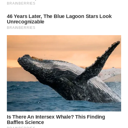
WN
MALUKU
WN
MALUT
WN
DAIRI
WN
DANAU
TOBA
WN
NIAS
WN
LANGKAT