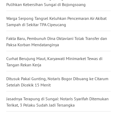
Pulihkan Kebersihan Sungai di Bojongsoang
WN
SERAMBI
Warga Serpong Tangsel Keluhkan Pencemaran Air Akibat
Sampah di Sekitar TPA Cipeucang
WN
JAMBI
Fakta Baru, Pembunuh Dina Oktaviani Tolak Transfer dan
Paksa Korban Mendatanginya
WN
SULTRA
Curhat Berujung Maut, Karyawati Minimarket Tewas di
Tangan Rekan Kerja
WN
NTB
Ditusuk Pakai Gunting, Notaris Bogor Dibuang ke Citarum
Setelah Dicekik 15 Menit
WN
SULTENG
Jasadnya Terapung di Sungai: Notaris Syarifah Ditemukan
Terikat, 3 Pelaku Sudah Jadi Tersangka
WN
SULBAR