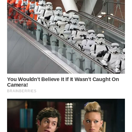
WN
INDRAMAYU
WN
KUNINGAN
WN
MAJALENGKA
WN
SUBANG
WN
SUKABUMI
WN
PURWAKARTA