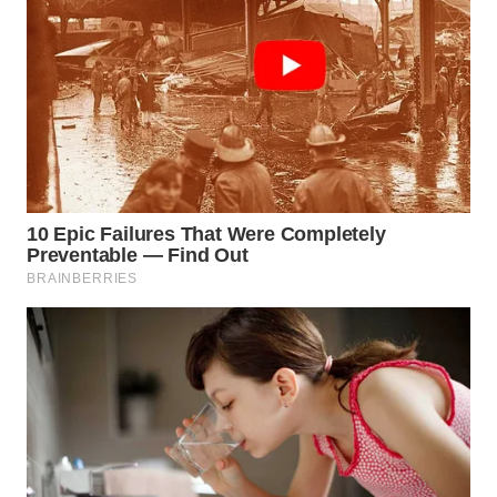
TAPANULI
TENGAH
WN DELI
SERDANG
WN
TEBING
TINGGI
WN
PAKPAK
WN
KARAWANG
WN
BEKASI