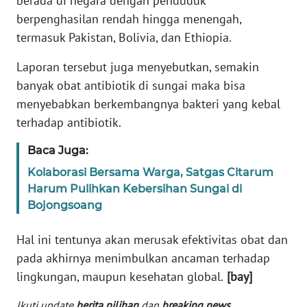
berada di negara dengan penduduk
Informasi
berpenghasilan rendah hingga menengah,
INDEKS
termasuk Pakistan, Bolivia, dan Ethiopia.
BERITA
Laporan tersebut juga menyebutkan, semakin
banyak obat antibiotik di sungai maka bisa
KONTAK
KAMI
menyebabkan berkembangnya bakteri yang kebal
terhadap antibiotik.
INFO
Baca Juga:
IKLAN
Kolaborasi Bersama Warga, Satgas Citarum
TENTANG
Harum Pulihkan Kebersihan Sungai di
KAMI
Bojongsoang
Hal ini tentunya akan merusak efektivitas obat dan
PEDOMAN
MEDIA
pada akhirnya menimbulkan ancaman terhadap
SIBER
lingkungan, maupun kesehatan global.
[bay]
REDAKSI
Ikuti update
berita pilihan
dan
breaking news