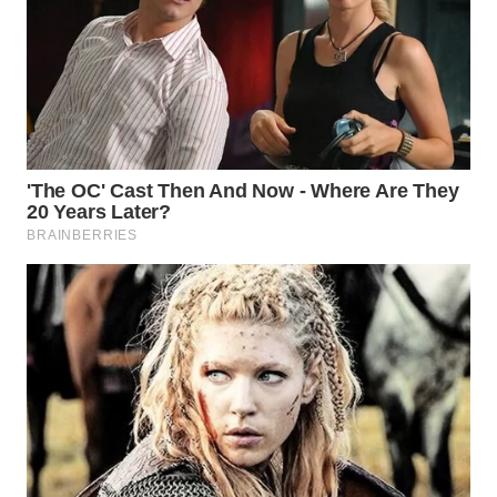
WN
PRIANGAN
TIMUR
WN
SEMARANG
WN
SOLO
WN
BOROBUDUR
WN
MADURA
WN
SURABAYA