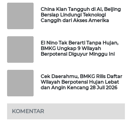
WAHANA
China Kian Tangguh di AI, Beijing
SPORT
Bersiap Lindungi Teknologi
Canggih dari Akses Amerika
WAHANA
UMKM
El Nino Tak Berarti Tanpa Hujan,
BMKG Ungkap 9 Wilayah
WAHANA
Berpotensi Diguyur Minggu Ini
SELEB
WAHANA
Cek Daerahmu, BMKG Rilis Daftar
PERSONA
Wilayah Berpotensi Hujan Lebat
dan Angin Kencang 28 Juli 2026
WAHANA
OTOMOTIF
KOMENTAR
WAHANA
HEALTH