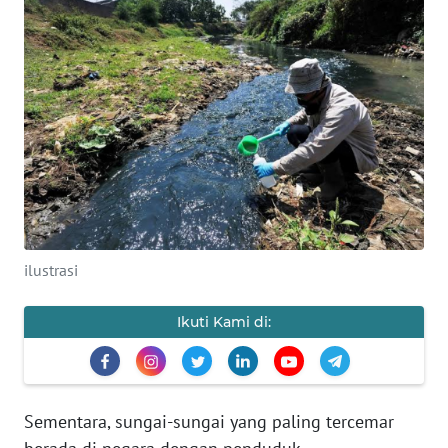
SAINS-TEKNO
KESEHATAN
INTERNASIONAL
SERBA-SERBI
PENDIDIKAN
ilustrasi
OLAHRAGA
Ikuti Kami di:
OPINI
EDITORIAL
Sementara, sungai-sungai yang paling tercemar