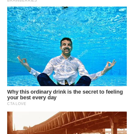
WN
TAPANULI
SELATAN
WN
TANJUNG
LESUNG
WN
KARO
WN
SIMALUNGUN
WN
LABUHANBATU
WN