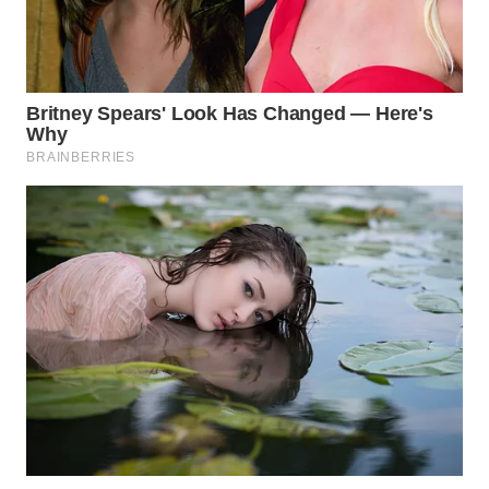
WN
NUSANTARA
WN
JOGJA
WN
JATIM
WN
BALI
WN
KALBAR
WN
KALTENG