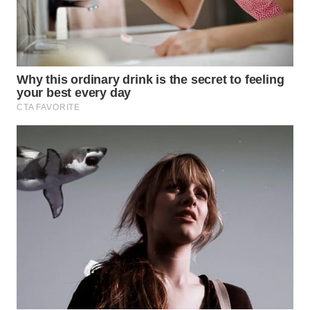
WN
BOGOR
WN
DEPOK
WN
TAPANULI
UTARA
WN
SAMOSIR
WN
PADANG
LAWAS