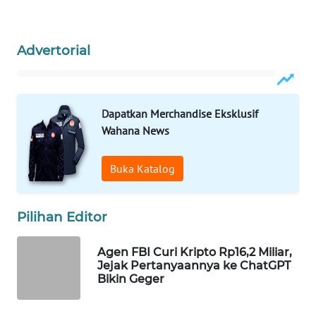
Wahana
Media
Group
Advertorial
WAHANA
NEWS
Dapatkan Merchandise Eksklusif
WAHANA
Wahana News
TANI
Buka Katalog
WAHANA
ADVOKAT
Pilihan Editor
WAHANA
INFRASTRUKTUR
Agen FBI Curi Kripto Rp16,2 Miliar,
Jejak Pertanyaannya ke ChatGPT
Bikin Geger
WAHANA
KONSUMEN