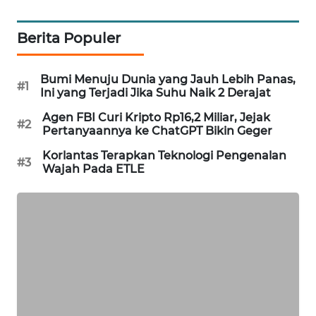
WAHANA
DESA
Berita Populer
WISATA
Bumi Menuju Dunia yang Jauh Lebih Panas,
LAPAK
#1
Ini yang Terjadi Jika Suhu Naik 2 Derajat
WAHANA
Agen FBI Curi Kripto Rp16,2 Miliar, Jejak
#2
Pertanyaannya ke ChatGPT Bikin Geger
Wahana
Network
Korlantas Terapkan Teknologi Pengenalan
#3
Wajah Pada ETLE
KONSUMEN
LISTRIK
MASYARAKAT
KELISTRIKAN
WALINKI
ID