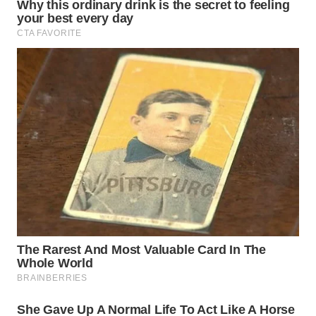
WN
KALTARA
WN
KALSEL
WN
KALTIM
WN
SULSEL
WN
GORONTALO
WN
SULUT