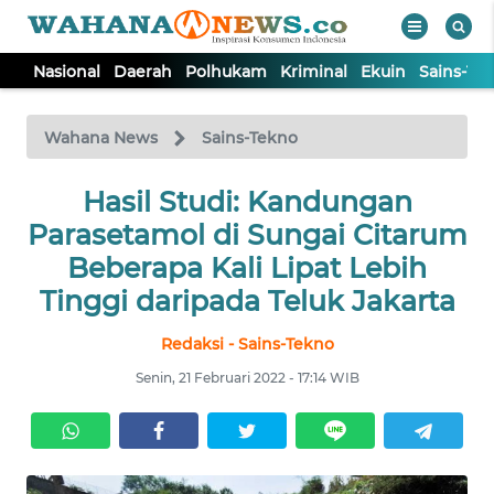
Nasional
Daerah
Polhukam
Kriminal
Ekuin
Sains-Te
WAHANA
Tutup
TV
Wahana News
Sains-Tekno
NASIONAL
Hasil Studi: Kandungan
Parasetamol di Sungai Citarum
DAERAH
Beberapa Kali Lipat Lebih
Tinggi daripada Teluk Jakarta
POLHUKAM
Redaksi - Sains-Tekno
Senin, 21 Februari 2022 - 17:14 WIB
KRIMINAL
EKUIN