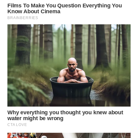
WN
SUMEDANG
WN
CIANJUR
WN
KEPULAUAN
SERIBU
WN
TANGERANG
WN
BINJAI
WN
CIREBON