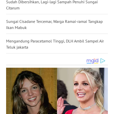
Sudah Dibersihkan, Lagi-lagi Sampah Penuhi Sungai
WN
Citarum
BABEL
Sungai Cisadane Tercemar, Warga Ramai-ramai Tangkap
WN
Ikan Mabuk
SUMBAR
Mengandung Paracetamol Tinggi, DLH Ambil Sampel Air
WN
Teluk jakarta
SUMSEL
WN
BENGKULU
WN
LAMPUNG
WN
JATENG