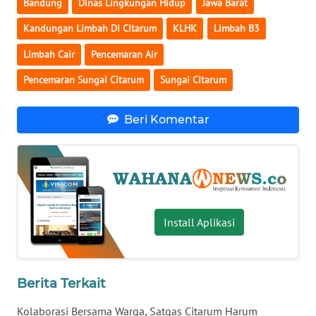
Bandung
Dinas Lingkungan Hidup
Jawa Barat
WN
BANTEN
Kandungan Limbah Di Citarum
KLHK
Limbah B3
Limbah Cair
Pencemaran Air
WN
NTT
Pencemaran Sungai Citarum
Sungai Citarum
WN
Beri Komentar
KEPRI
WN
PAPUA
WN
Install Aplikasi
PAPUA
BARAT
Berita Terkait
WN
RIAU
Kolaborasi Bersama Warga, Satgas Citarum Harum