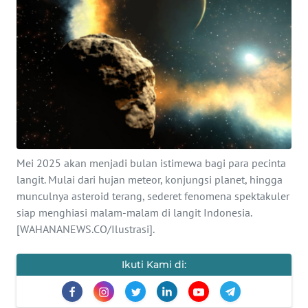
SAINS-TEKNO
KESEHATAN
INTERNASIONAL
SERBA-SERBI
PENDIDIKAN
Mei 2025 akan menjadi bulan istimewa bagi para pecinta
langit. Mulai dari hujan meteor, konjungsi planet, hingga
munculnya asteroid terang, sederet fenomena spektakuler
OLAHRAGA
siap menghiasi malam-malam di langit Indonesia.
[WAHANANEWS.CO/Ilustrasi].
OPINI
Ikuti Kami di:
EDITORIAL