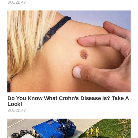
WN
SUMEDANG
WN
CIANJUR
WN
KEPULAUAN
SERIBU
WN
TANGERANG
WN
BINJAI
WN
CIREBON