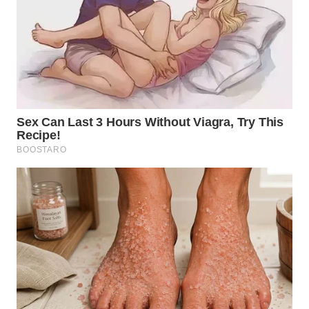
WN
TAPANULI
SELATAN
WN
TANJUNG
LESUNG
WN
KARO
WN
SIMALUNGUN
WN
LABUHANBATU
WN