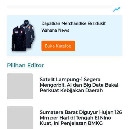
WAHANA
LISTRIK
Dapatkan Merchandise Eksklusif
WAHANA
Wahana News
TRAVEL
Buka Katalog
WAHANA
TV
Pilihan Editor
WAHANANEWS
ID
Satelit Lampung-1 Segera
Mengorbit, AI dan Big Data Bakal
Perkuat Kebijakan Daerah
WAHANANEWS
CO ID
Sumatera Barat Diguyur Hujan 126
WAHANANEWS
Mm per Hari di Tengah El Nino
NET
Kuat, Ini Penjelasan BMKG