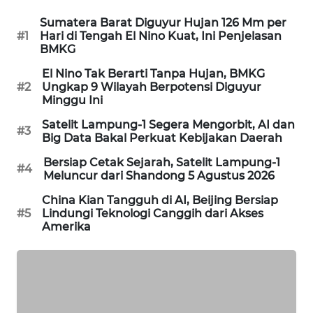
Sumatera Barat Diguyur Hujan 126 Mm per
MAWAKA
#1
Hari di Tengah El Nino Kuat, Ini Penjelasan
ID
BMKG
El Nino Tak Berarti Tanpa Hujan, BMKG
MARTABAT
#2
Ungkap 9 Wilayah Berpotensi Diguyur
NET
Minggu Ini
Satelit Lampung-1 Segera Mengorbit, AI dan
PLN
#3
Big Data Bakal Perkuat Kebijakan Daerah
WATCH
Bersiap Cetak Sejarah, Satelit Lampung-1
#4
Meluncur dari Shandong 5 Agustus 2026
MKLI
China Kian Tangguh di AI, Beijing Bersiap
#5
Lindungi Teknologi Canggih dari Akses
LPKKI
Amerika
LKKI
KOPEKLIN