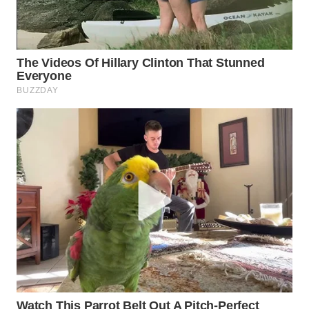
WN
NATUNA
WN
BINTAN
WN
MANDALIKA
WN
LIKUPANG
WN
LABUANBAJO
WN
BORNEO