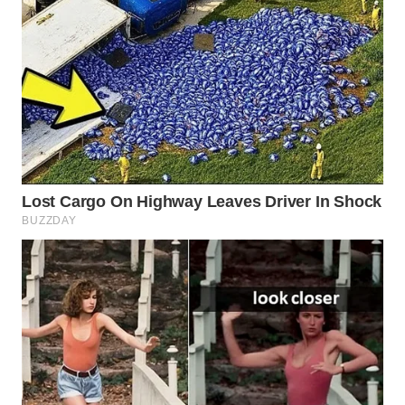
WN
INDRAMAYU
WN
KUNINGAN
WN
MAJALENGKA
WN
SUBANG
WN
SUKABUMI
WN
PURWAKARTA