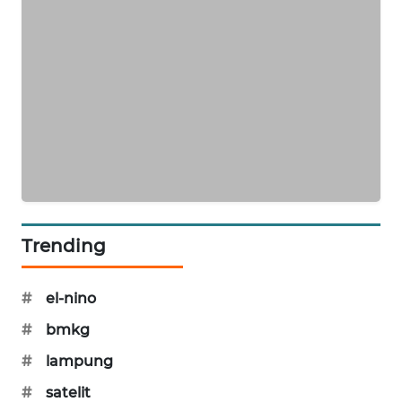
PORTAL
KONSUMEN
FORWAMKI
ALPERKLINAS
FORJASIDA
TAMBANG
Trending
NEWS
SITUNGIR
#
el-nino
NEWS
#
bmkg
SIDIKALANG
#
lampung
NEWS
#
satelit