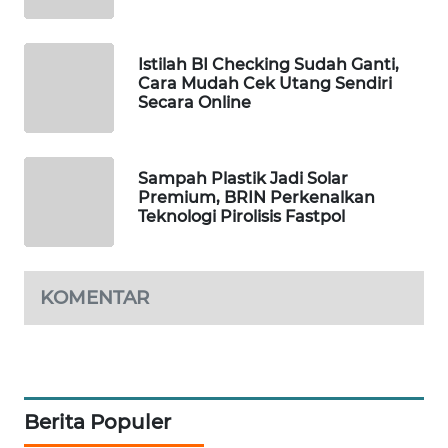
WAHANA
DESA
WISATA
Istilah BI Checking Sudah Ganti,
Cara Mudah Cek Utang Sendiri
Secara Online
LAPAK
WAHANA
Sampah Plastik Jadi Solar
Wahana
Premium, BRIN Perkenalkan
Network
Teknologi Pirolisis Fastpol
KONSUMEN
LISTRIK
KOMENTAR
MASYARAKAT
KELISTRIKAN
WALINKI
Berita Populer
ID