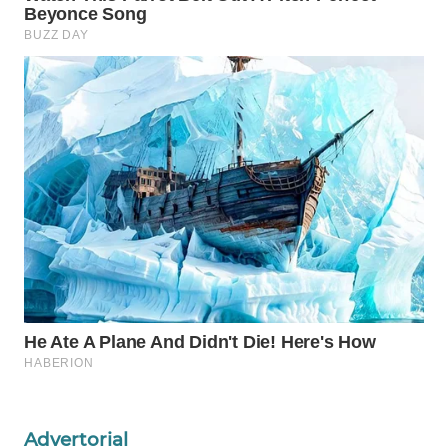
Wahana
Media
Group
WAHANA
NEWS
WAHANA
TANI
WAHANA
ADVOKAT
WAHANA
INFRASTRUKTUR
WAHANA
KONSUMEN
Advertorial