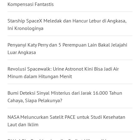
Kompensasi Fantastis
WN
BABEL
Starship SpaceX Meledak dan Hancur Lebur di Angkasa,
Ini Kronologinya
WN
SUMBAR
Penyanyi Katy Perry dan 5 Perempuan Lain Bakal Jelajahi
Luar Angkasa
WN
SUMSEL
Revolusi Spacewalk: Urine Astronot Kini Bisa Jadi Air
Minum dalam Hitungan Menit
WN
BENGKULU
Bumi Deteksi Sinyal Misterius dari Jarak 16.000 Tahun
Cahaya, Siapa Pelakunya?
WN
LAMPUNG
NASA Meluncurkan Satelit PACE untuk Studi Kesehatan
Laut dan Iklim
WN
JATENG