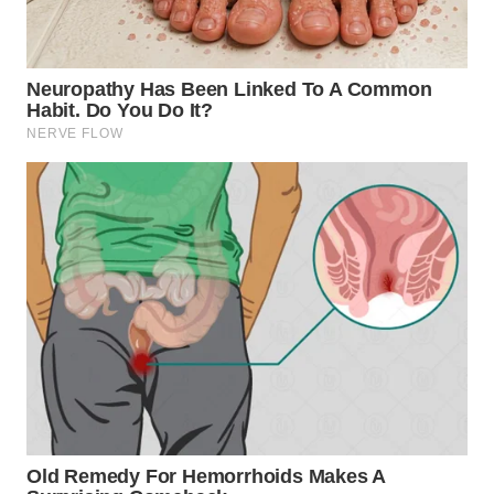
TAPANULI
TENGAH
WN DELI
SERDANG
WN
TEBING
TINGGI
WN
PAKPAK
WN
KARAWANG
WN
BEKASI