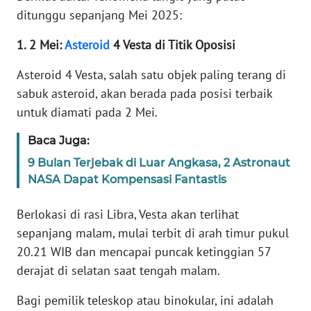
ditunggu sepanjang Mei 2025:
KARIR
1. 2 Mei:
Asteroid
4 Vesta di Titik Oposisi
DISCLAIMER
Asteroid 4 Vesta, salah satu objek paling terang di
sabuk asteroid, akan berada pada posisi terbaik
Wahana
untuk diamati pada 2 Mei.
News
Regional
Baca Juga:
9 Bulan Terjebak di Luar Angkasa, 2 Astronaut
WN
NASA Dapat Kompensasi Fantastis
SUMUT
Berlokasi di rasi Libra, Vesta akan terlihat
WN
sepanjang malam, mulai terbit di arah timur pukul
JAKARTA
20.21 WIB dan mencapai puncak ketinggian 57
derajat di selatan saat tengah malam.
WN
JABAR
Bagi pemilik teleskop atau binokular, ini adalah