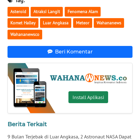
Tag:
WN
Asteroid
Atraksi Langit
Fenomena Alam
SERAMBI
Komet Halley
Luar Angkasa
Meteor
Wahananews
WN
Wahananewsco
JAMBI
Beri Komentar
WN
SULTRA
WN
NTB
Install Aplikasi
WN
SULTENG
Berita Terkait
WN
SULBAR
9 Bulan Terjebak di Luar Angkasa, 2 Astronaut NASA Dapat