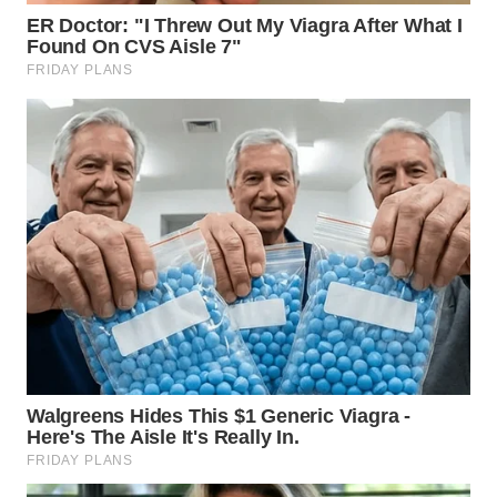
WN
KALTARA
WN
KALSEL
WN
KALTIM
WN
SULSEL
WN
GORONTALO
WN
SULUT