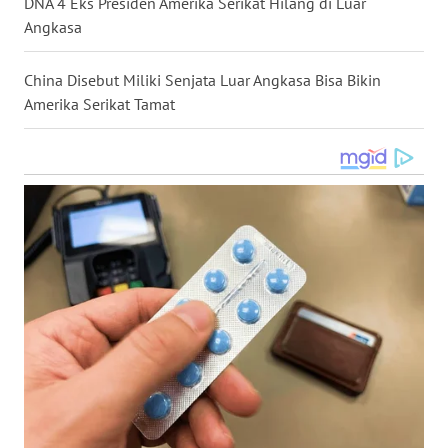
DNA 4 Eks Presiden Amerika Serikat Hilang di Luar
WN
Angkasa
NUSANTARA
China Disebut Miliki Senjata Luar Angkasa Bisa Bikin
WN
Amerika Serikat Tamat
JOGJA
WN
JATIM
WN
BALI
WN
KALBAR
WN
KALTENG