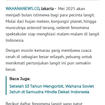
Informasi
WAHANANEWS.CO
, Jakarta -
Mei 2025 akan
INDEKS
menjadi bulan istimewa bagi para pecinta langit.
BERITA
Mulai dari hujan meteor, konjungsi planet, hingga
munculnya asteroid terang, sederet fenomena
KONTAK
spektakuler siap menghiasi malam-malam di langit
KAMI
Indonesia.
INFO
Dengan musim kemarau yang membawa cuaca
IKLAN
cerah di sebagian besar wilayah, peluang untuk
menikmati pertunjukan langit ini pun semakin
TENTANG
besar.
KAMI
Baca Juga:
PEDOMAN
Setelah 53 Tahun Mengorbit, Wahana Soviet
MEDIA
SIBER
Jatuh di Samudra Hindia Dekat Indonesia
Berikut daftar fenomena langit yang patut
REDAKSI