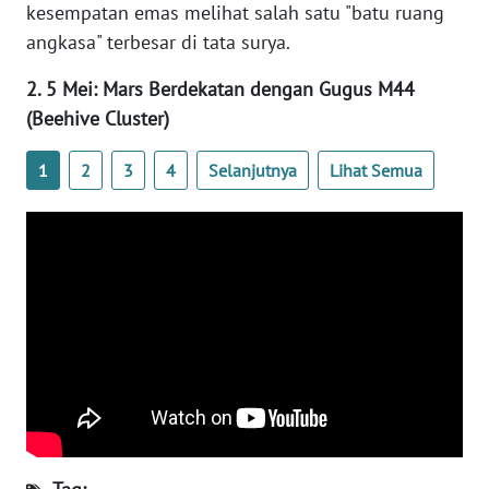
kesempatan emas melihat salah satu "batu ruang
WN
angkasa" terbesar di tata surya.
BANTEN
2. 5 Mei: Mars Berdekatan dengan Gugus M44
WN
(Beehive Cluster)
NTT
1
2
3
4
Selanjutnya
Lihat Semua
WN
KEPRI
WN
PAPUA
WN
PAPUA
BARAT
WN
RIAU