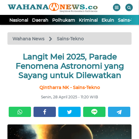
Nasional
Daerah
Polhukam
Kriminal
Ekuin
Sains-Te
WAHANA
Tutup
TV
Wahana News
Sains-Tekno
NASIONAL
Langit Mei 2025, Parade
Fenomena Astronomi yang
DAERAH
Sayang untuk Dilewatkan
Qintharra NK - Sains-Tekno
POLHUKAM
Senin, 28 April 2025 - 11:20 WIB
KRIMINAL
EKUIN