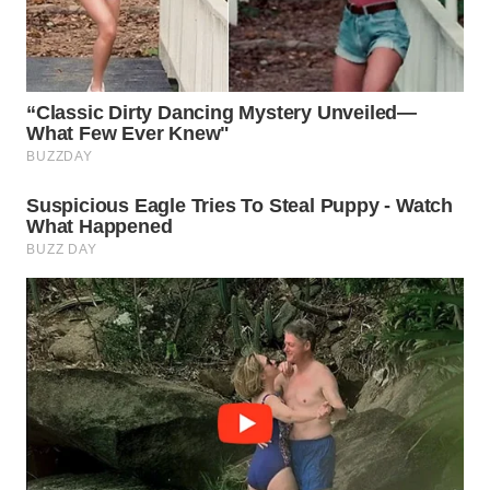
WN
PRIANGAN
TIMUR
WN
SEMARANG
WN
SOLO
WN
BOROBUDUR
WN
MADURA
WN
SURABAYA