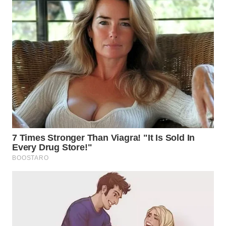
WN
MALUKU
WN
MALUT
WN
DAIRI
WN
DANAU
TOBA
WN
NIAS
WN
LANGKAT