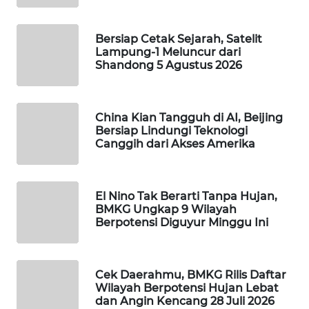
WAHANA
SPORT
Bersiap Cetak Sejarah, Satelit
Lampung-1 Meluncur dari
Shandong 5 Agustus 2026
WAHANA
UMKM
China Kian Tangguh di AI, Beijing
WAHANA
Bersiap Lindungi Teknologi
SELEB
Canggih dari Akses Amerika
WAHANA
PERSONA
El Nino Tak Berarti Tanpa Hujan,
BMKG Ungkap 9 Wilayah
WAHANA
Berpotensi Diguyur Minggu Ini
OTOMOTIF
WAHANA
Cek Daerahmu, BMKG Rilis Daftar
HEALTH
Wilayah Berpotensi Hujan Lebat
dan Angin Kencang 28 Juli 2026