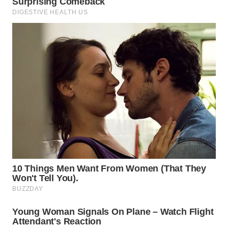
WN
BOGOR
WN
DEPOK
WN
TAPANULI
UTARA
WN
SAMOSIR
WN
PADANG
LAWAS