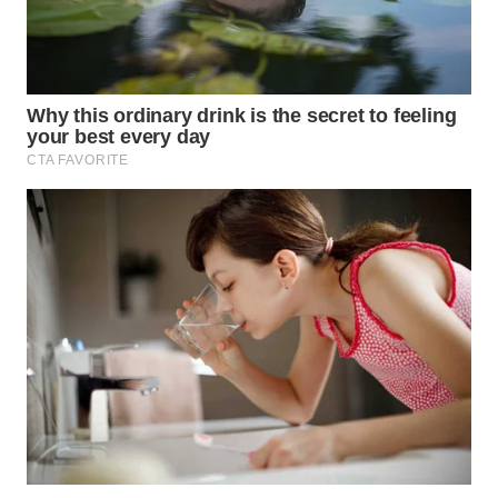
WN
INDRAMAYU
WN
KUNINGAN
WN
MAJALENGKA
WN
SUBANG
WN
SUKABUMI
WN
PURWAKARTA