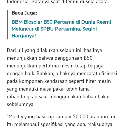
Indonesia," katanya saat ditemui di sela acara.
WN
BANTEN
Baca Juga:
BBM Biosolar B50 Pertama di Dunia Resmi
WN
Meluncur di SPBU Pertamina, Segini
NTT
Harganya!
WN
Dari uji yang dilakukan sejauh ini, hasilnya
KEPRI
menunjukkan bahwa penggunaan B50
menunjukkan performa mesin tetap terjaga
WN
dengan baik. Bahkan, pihaknya mencatat efisiensi
PAPUA
pada komponen kendaraan seperti filter mesin
yang memiliki masa pakai lebih lama
WN
PAPUA
dibandingkan saat menggunakan bahan bakar
BARAT
sebelumnya.
"Mostly yang hasil uji sampai 50.000 ataupun ini
WN
RIAU
itu melampaui spesifikasi yang ada. Maksudnya