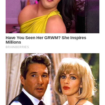
Wahana
Media
Group
WAHANA
NEWS
WAHANA
TANI
WAHANA
ADVOKAT
WAHANA
INFRASTRUKTUR
WAHANA
KONSUMEN