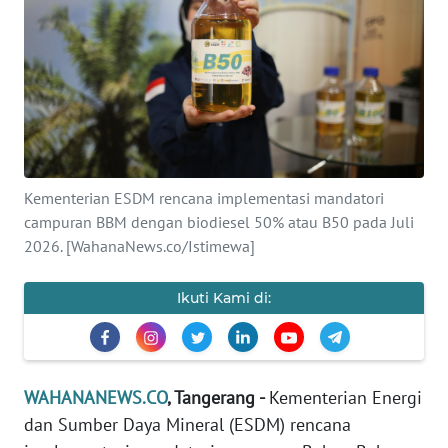
SAINS-TEKNO
KESEHATAN
INTERNASIONAL
SERBA-SERBI
Kementerian ESDM rencana implementasi mandatori
campuran BBM dengan biodiesel 50% atau B50 pada Juli
PENDIDIKAN
2026. [WahanaNews.co/Istimewa]
OLAHRAGA
Ikuti Kami di:
OPINI
WAHANANEWS.CO
, Tangerang -
Kementerian Energi
EDITORIAL
dan Sumber Daya Mineral (ESDM) rencana