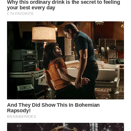
WN
PRIANGAN
TIMUR
WN
SEMARANG
WN
SOLO
WN
BOROBUDUR
WN
MADURA
WN
SURABAYA