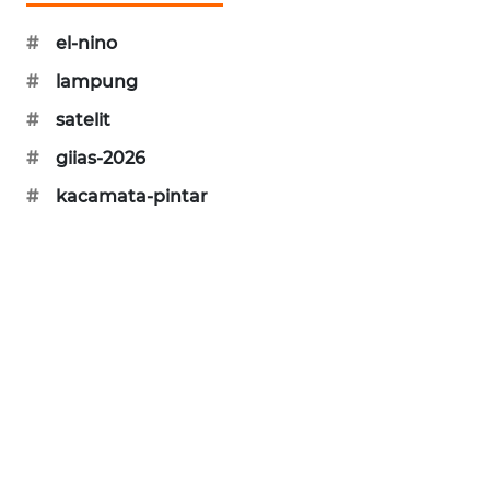
KARING
NEWS
#
el-nino
#
lampung
JURNAL
MARITIM
#
satelit
#
giias-2026
HUMBANG
#
kacamata-pintar
NEWS
GARONGGANG
NEWS
FISUELRI
ID
ENERGI
NEWS