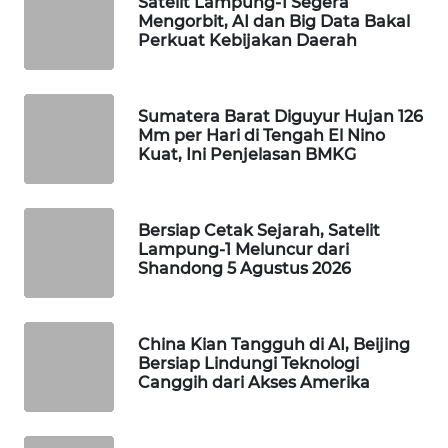
Satelit Lampung-1 Segera
Mengorbit, AI dan Big Data Bakal
WAHANA
Perkuat Kebijakan Daerah
DESA
WISATA
Sumatera Barat Diguyur Hujan 126
LAPAK
Mm per Hari di Tengah El Nino
WAHANA
Kuat, Ini Penjelasan BMKG
Wahana
Network
Bersiap Cetak Sejarah, Satelit
Lampung-1 Meluncur dari
KONSUMEN
Shandong 5 Agustus 2026
LISTRIK
MASYARAKAT
China Kian Tangguh di AI, Beijing
KELISTRIKAN
Bersiap Lindungi Teknologi
Canggih dari Akses Amerika
WALINKI
ID