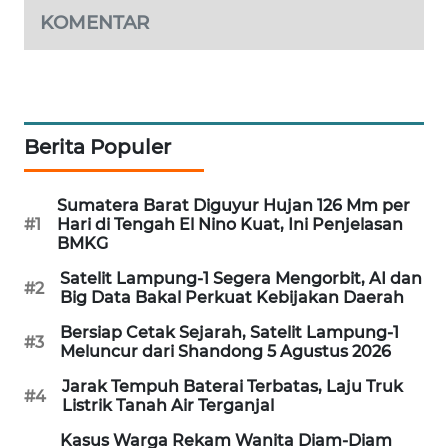
PORTAL
KOMENTAR
KONSUMEN
FORWAMKI
Berita Populer
ALPERKLINAS
FORJASIDA
Sumatera Barat Diguyur Hujan 126 Mm per
#1
Hari di Tengah El Nino Kuat, Ini Penjelasan
BMKG
TAMBANG
NEWS
Satelit Lampung-1 Segera Mengorbit, AI dan
#2
Big Data Bakal Perkuat Kebijakan Daerah
SITUNGIR
Bersiap Cetak Sejarah, Satelit Lampung-1
#3
NEWS
Meluncur dari Shandong 5 Agustus 2026
Jarak Tempuh Baterai Terbatas, Laju Truk
#4
SIDIKALANG
Listrik Tanah Air Terganjal
NEWS
Kasus Warga Rekam Wanita Diam-Diam