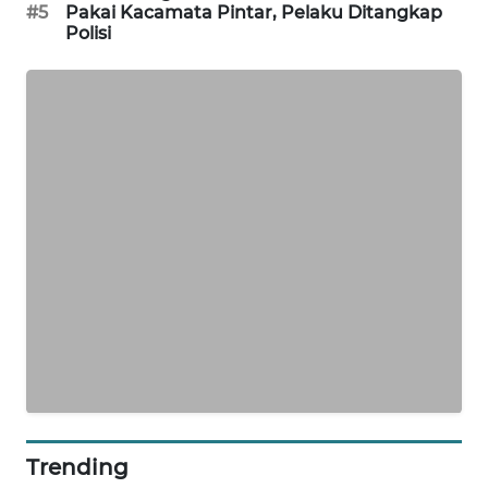
#5
Pakai Kacamata Pintar, Pelaku Ditangkap
SIBARAGAS
Polisi
NEWS
METRO
SIANTAR
NEWS
METRO
MEDAN
NEWS
METRO
JAKARTA
NEWS
KRT
NEWS
Trending