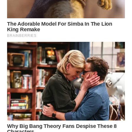
WN
TAPANULI
SELATAN
WN
TANJUNG
LESUNG
WN
KARO
WN
SIMALUNGUN
WN
LABUHANBATU
WN