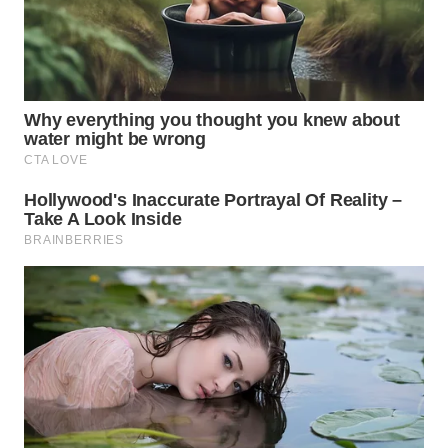
WN
SUMEDANG
WN
CIANJUR
WN
KEPULAUAN
SERIBU
WN
TANGERANG
WN
BINJAI
WN
CIREBON