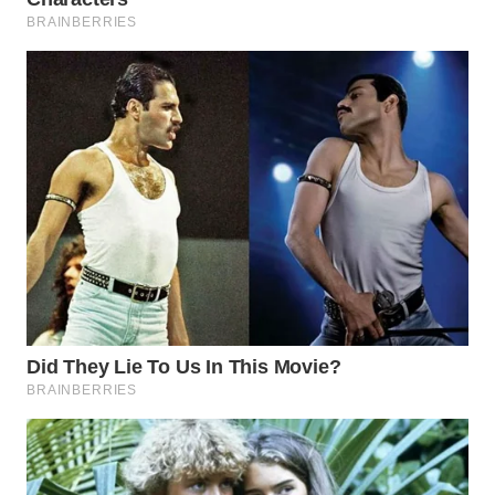
TAPANULI
TENGAH
WN DELI
SERDANG
WN
TEBING
TINGGI
WN
PAKPAK
WN
KARAWANG
WN
BEKASI