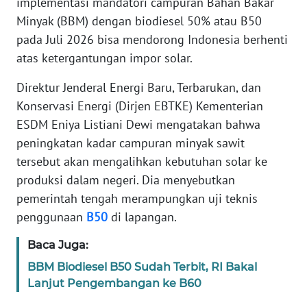
implementasi mandatori campuran Bahan Bakar
Informasi
Minyak (BBM) dengan biodiesel 50% atau B50
INDEKS
pada Juli 2026 bisa mendorong Indonesia berhenti
BERITA
atas ketergantungan impor solar.
Direktur Jenderal Energi Baru, Terbarukan, dan
KONTAK
KAMI
Konservasi Energi (Dirjen EBTKE) Kementerian
ESDM Eniya Listiani Dewi mengatakan bahwa
INFO
peningkatan kadar campuran minyak sawit
IKLAN
tersebut akan mengalihkan kebutuhan solar ke
produksi dalam negeri. Dia menyebutkan
TENTANG
pemerintah tengah merampungkan uji teknis
KAMI
penggunaan
B50
di lapangan.
PEDOMAN
Baca Juga:
MEDIA
BBM Biodiesel B50 Sudah Terbit, RI Bakal
SIBER
Lanjut Pengembangan ke B60
REDAKSI