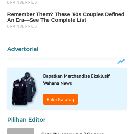
WAHANA
SPORT
WAHANA
UMKM
Advertorial
WAHANA
SELEB
WAHANA
Dapatkan Merchandise Eksklusif
PERSONA
Wahana News
WAHANA
Buka Katalog
OTOMOTIF
WAHANA
Pilihan Editor
HEALTH