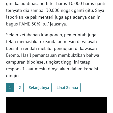
gini kalau dipasang filter harus 10.000 harus ganti
WN
ternyata dia sampai 30.000 nggak ganti gitu. Saya
SERAMBI
laporkan ke pak menteri juga apa adanya dan ini
bagus FAME 50% itu," jelasnya.
WN
JAMBI
Selain ketahanan komponen, pemerintah juga
telah memastikan keandalan mesin di wilayah
WN
bersuhu rendah melalui pengujian di kawasan
SULTRA
Bromo. Hasil pemantauan membuktikan bahwa
campuran biodiesel tingkat tinggi ini tetap
WN
responsif saat mesin dinyalakan dalam kondisi
NTB
dingin.
WN
1
2
Selanjutnya
Lihat Semua
SULTENG
WN
SULBAR