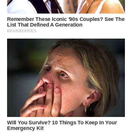
WAHANA
LISTRIK
WAHANA
TRAVEL
WAHANA
TV
WAHANANEWS
ID
WAHANANEWS
CO ID
WAHANANEWS
NET