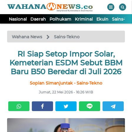
Nasional
Daerah
Polhukam
Kriminal
Ekuin
Sains-Te
WAHANA
Tutup
TV
Wahana News
Sains-Tekno
NASIONAL
RI Siap Setop Impor Solar,
Kemeterian ESDM Sebut BBM
DAERAH
Baru B50 Beredar di Juli 2026
Sopian Simanjuntak - Sains-Tekno
POLHUKAM
Jumat, 22 Mei 2026 - 16:26 WIB
KRIMINAL
EKUIN