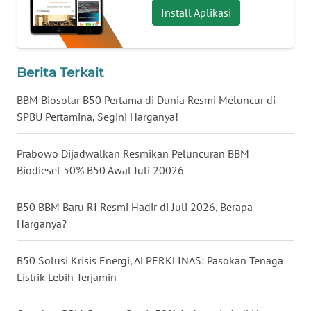
Install Aplikasi
WN
NUSANTARA
WN
Berita Terkait
JOGJA
BBM Biosolar B50 Pertama di Dunia Resmi Meluncur di
SPBU Pertamina, Segini Harganya!
WN
JATIM
Prabowo Dijadwalkan Resmikan Peluncuran BBM
Biodiesel 50% B50 Awal Juli 20026
WN
BALI
B50 BBM Baru RI Resmi Hadir di Juli 2026, Berapa
Harganya?
WN
KALBAR
B50 Solusi Krisis Energi, ALPERKLINAS: Pasokan Tenaga
WN
Listrik Lebih Terjamin
KALTENG