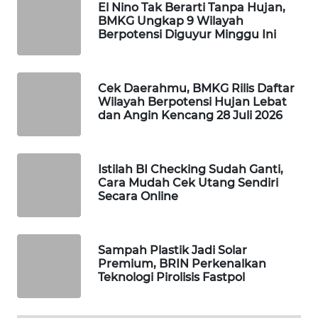
El Nino Tak Berarti Tanpa Hujan,
BMKG Ungkap 9 Wilayah
MAWAKA
Berpotensi Diguyur Minggu Ini
ID
MARTABAT
Cek Daerahmu, BMKG Rilis Daftar
NET
Wilayah Berpotensi Hujan Lebat
dan Angin Kencang 28 Juli 2026
PLN
WATCH
Istilah BI Checking Sudah Ganti,
MKLI
Cara Mudah Cek Utang Sendiri
Secara Online
LPKKI
Sampah Plastik Jadi Solar
LKKI
Premium, BRIN Perkenalkan
Teknologi Pirolisis Fastpol
KOPEKLIN