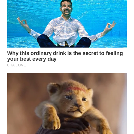
WN
MALUKU
WN
MALUT
WN
DAIRI
WN
DANAU
TOBA
WN
NIAS
WN
LANGKAT