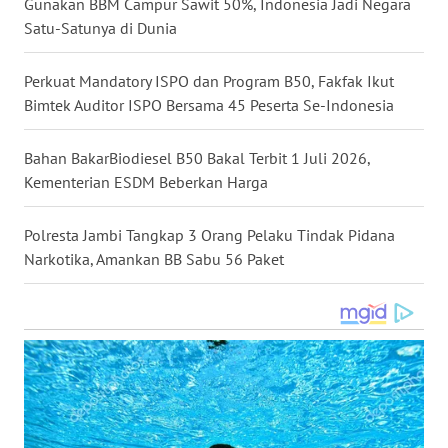
Gunakan BBM Campur Sawit 50%, Indonesia Jadi Negara
WN
Satu-Satunya di Dunia
KALTARA
Perkuat Mandatory ISPO dan Program B50, Fakfak Ikut
WN
Bimtek Auditor ISPO Bersama 45 Peserta Se-Indonesia
KALSEL
Bahan BakarBiodiesel B50 Bakal Terbit 1 Juli 2026,
WN
Kementerian ESDM Beberkan Harga
KALTIM
Polresta Jambi Tangkap 3 Orang Pelaku Tindak Pidana
WN
Narkotika, Amankan BB Sabu 56 Paket
SULSEL
WN
GORONTALO
WN
SULUT