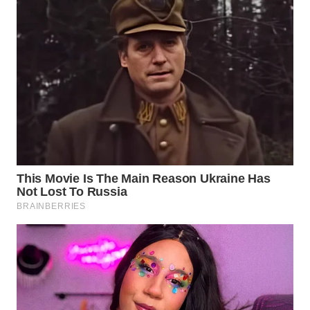
WN
NATUNA
WN
BINTAN
WN
MANDALIKA
WN
LIKUPANG
WN
LABUANBAJO
WN
BORNEO