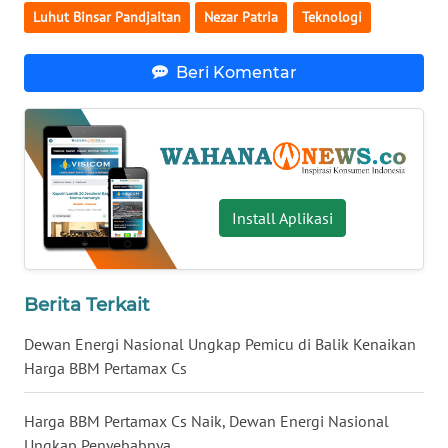
Luhut Binsar Pandjaitan
Nezar Patria
Teknologi
WN
BABEL
Beri Komentar
WN
SUMBAR
WN
SUMSEL
Install Aplikasi
WN
BENGKULU
Berita Terkait
WN
Dewan Energi Nasional Ungkap Pemicu di Balik Kenaikan
LAMPUNG
Harga BBM Pertamax Cs
WN
Harga BBM Pertamax Cs Naik, Dewan Energi Nasional
JATENG
Ungkap Penyebabnya