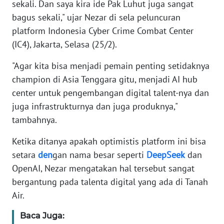
sekali. Dan saya kira ide Pak Luhut juga sangat
bagus sekali," ujar Nezar di sela peluncuran
KARIR
platform Indonesia Cyber Crime Combat Center
(IC4), Jakarta, Selasa (25/2).
DISCLAIMER
"Agar kita bisa menjadi pemain penting setidaknya
Wahana
champion di Asia Tenggara gitu, menjadi AI hub
News
center untuk pengembangan digital talent-nya dan
Regional
juga infrastrukturnya dan juga produknya,"
tambahnya.
WN
SUMUT
Ketika ditanya apakah optimistis platform ini bisa
setara
den
gan nama besar seperti
DeepSeek
dan
WN
OpenAI, Nezar mengatakan hal tersebut sangat
JAKARTA
bergantung pada talenta digital yang ada di Tanah
Air.
WN
JABAR
Baca Juga: