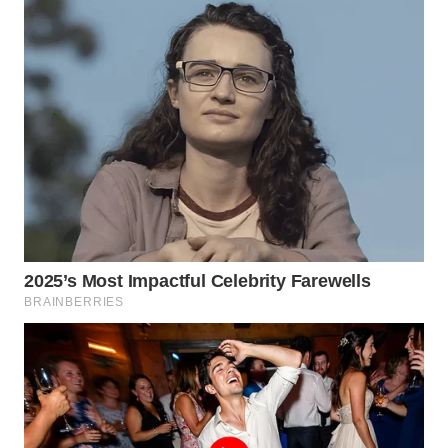
WN
MALUKU
WN
MALUT
WN
DAIRI
WN
DANAU
TOBA
WN
NIAS
WN
LANGKAT