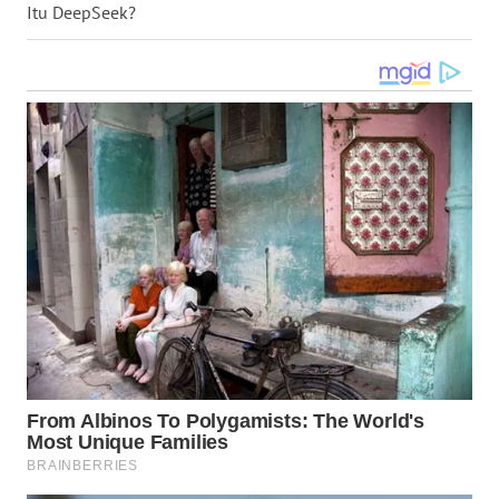
Itu DeepSeek?
WN
KALTARA
WN
KALSEL
WN
KALTIM
WN
SULSEL
WN
GORONTALO
WN
SULUT