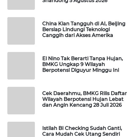
Shandong 5 Agustus 2026
WAHANA
DESA
WISATA
China Kian Tangguh di AI, Beijing
Bersiap Lindungi Teknologi
Canggih dari Akses Amerika
LAPAK
WAHANA
Wahana
El Nino Tak Berarti Tanpa Hujan,
Network
BMKG Ungkap 9 Wilayah
Berpotensi Diguyur Minggu Ini
KONSUMEN
LISTRIK
Cek Daerahmu, BMKG Rilis Daftar
Wilayah Berpotensi Hujan Lebat
MASYARAKAT
dan Angin Kencang 28 Juli 2026
KELISTRIKAN
WALINKI
Istilah BI Checking Sudah Ganti,
ID
Cara Mudah Cek Utang Sendiri