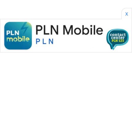
X
WAHANA MEDIA GROUP
|
|
|
WAHANA NEWS co
WAHANA TANI
WAHANA ADVOKAT