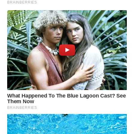
WN
BOGOR
WN
DEPOK
WN
TAPANULI
UTARA
WN
SAMOSIR
WN
PADANG
LAWAS