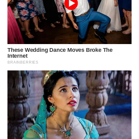
WN
TAPANULI
SELATAN
WN
TANJUNG
LESUNG
WN
KARO
WN
SIMALUNGUN
WN
LABUHANBATU
WN