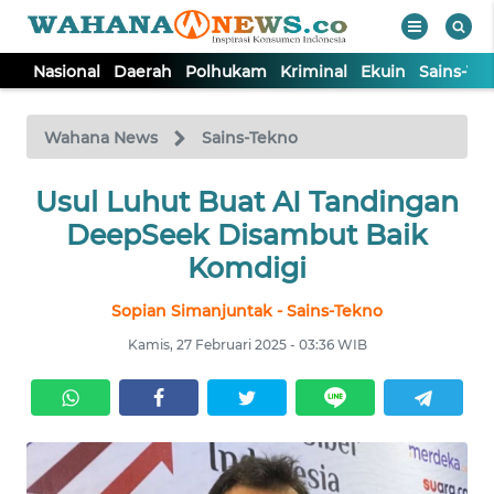
Nasional
Daerah
Polhukam
Kriminal
Ekuin
Sains-Te
WAHANA
Tutup
TV
Wahana News
Sains-Tekno
NASIONAL
Usul Luhut Buat AI Tandingan
DeepSeek Disambut Baik
DAERAH
Komdigi
Sopian Simanjuntak - Sains-Tekno
POLHUKAM
Kamis, 27 Februari 2025 - 03:36 WIB
KRIMINAL
EKUIN