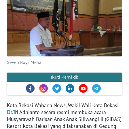
SAINS-TEKNO
KESEHATAN
INTERNASIONAL
SERBA-SERBI
Seven Boys Meha
PENDIDIKAN
Ikuti Kami di:
OLAHRAGA
OPINI
Kota Bekasi Wahana News, Wakil Wali Kota Bekasi
Dr.Tri
Adhianto secara resmi membuka acara
EDITORIAL
Musyarawah Barisan Anak Anak Siliwangi II (GIBAS)
Resort Kota Bekasi yang dilaksanakan di Gedung