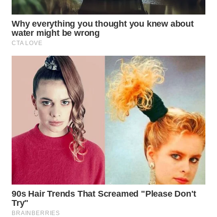
WN
NATUNA
WN
BINTAN
WN
MANDALIKA
WN
LIKUPANG
WN
LABUANBAJO
WN
BORNEO