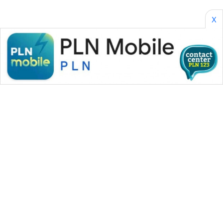
X
WAHANA MEDIA GROUP
|
|
|
WAHANA NEWS co
WAHANA TANI
WAHANA ADVOKAT