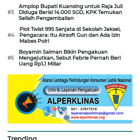
Amplop Bupati Kuansing untuk Raja Juli
PORTAL
#3
Diduga Berisi 14.000 SGD, KPK Temukan
KONSUMEN
Selisih Pengembalian
Plot Twist 995 Senjata di Sekolah Jaksel,
FORWAMKI
#4
Pengacara: Itu Airsoft Gun dan Ada Izin
Mabes Polri
ALPERKLINAS
Boyamin Saiman Bikin Pengakuan
#5
Mengejutkan, Sebut Febrie Pernah Beri
FORJASIDA
Uang Rp1,1 Miliar
TAMBANG
NEWS
SITUNGIR
NEWS
SIDIKALANG
NEWS
Trending