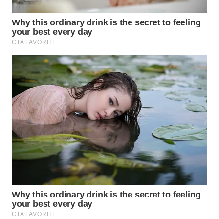
WN
KALTARA
WN
KALSEL
WN
KALTIM
WN
SULSEL
WN
GORONTALO
WN
SULUT