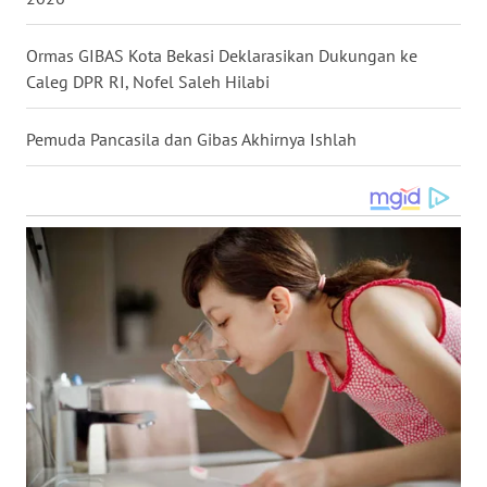
WN
NUSANTARA
Ormas GIBAS Kota Bekasi Deklarasikan Dukungan ke
Caleg DPR RI, Nofel Saleh Hilabi
WN
JOGJA
Pemuda Pancasila dan Gibas Akhirnya Ishlah
WN
JATIM
WN
BALI
WN
KALBAR
WN
KALTENG