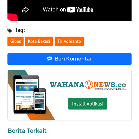
WN
SERAMBI
Tag:
WN
JAMBI
Gibas
Kota Bekasi
Tri Adhianto
WN
Beri Komentar
SULTRA
WN
NTB
WN
Install Aplikasi
SULTENG
WN
Berita Terkait
SULBAR