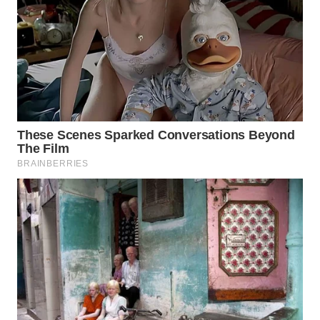
TAPANULI
TENGAH
WN DELI
SERDANG
WN
TEBING
TINGGI
WN
PAKPAK
WN
KARAWANG
WN
BEKASI