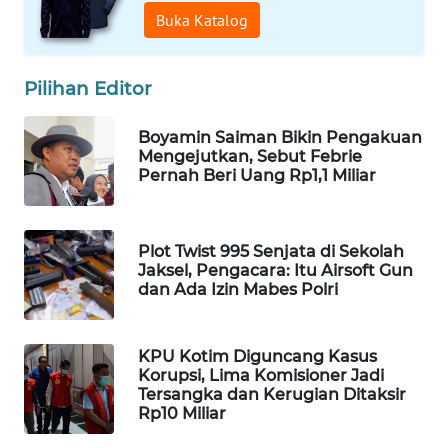
Buka Katalog
WAHANA
SPORT
Pilihan Editor
WAHANA
UMKM
Boyamin Saiman Bikin Pengakuan
Mengejutkan, Sebut Febrie
WAHANA
Pernah Beri Uang Rp1,1 Miliar
SELEB
WAHANA
Plot Twist 995 Senjata di Sekolah
PERSONA
Jaksel, Pengacara: Itu Airsoft Gun
dan Ada Izin Mabes Polri
WAHANA
OTOMOTIF
KPU Kotim Diguncang Kasus
Korupsi, Lima Komisioner Jadi
Tersangka dan Kerugian Ditaksir
WAHANA
Rp10 Miliar
HEALTH