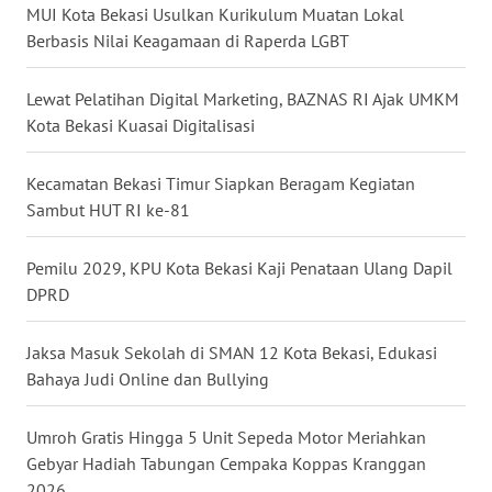
MUI Kota Bekasi Usulkan Kurikulum Muatan Lokal
WN
Berbasis Nilai Keagamaan di Raperda LGBT
BABEL
Lewat Pelatihan Digital Marketing, BAZNAS RI Ajak UMKM
WN
Kota Bekasi Kuasai Digitalisasi
SUMBAR
Kecamatan Bekasi Timur Siapkan Beragam Kegiatan
WN
Sambut HUT RI ke-81
SUMSEL
Pemilu 2029, KPU Kota Bekasi Kaji Penataan Ulang Dapil
WN
DPRD
BENGKULU
Jaksa Masuk Sekolah di SMAN 12 Kota Bekasi, Edukasi
WN
Bahaya Judi Online dan Bullying
LAMPUNG
Umroh Gratis Hingga 5 Unit Sepeda Motor Meriahkan
WN
JATENG
Gebyar Hadiah Tabungan Cempaka Koppas Kranggan
2026