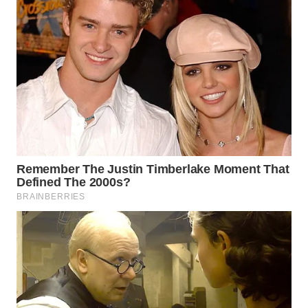
WN
INDRAMAYU
WN
KUNINGAN
WN
MAJALENGKA
WN
SUBANG
WN
SUKABUMI
WN
PURWAKARTA