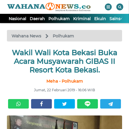
Nasional
Daerah
Polhukam
Kriminal
Ekuin
Sains-Te
WAHANA
Tutup
TV
Wahana News
Polhukam
NASIONAL
Wakil Wali Kota Bekasi Buka
Acara Musyawarah GIBAS II
DAERAH
Resort Kota Bekasi.
Meha - Polhukam
POLHUKAM
Jumat, 22 Februari 2019 - 16:06 WIB
KRIMINAL
EKUIN