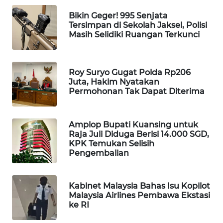
WAHANA
Bikin Geger! 995 Senjata
DESA
Tersimpan di Sekolah Jaksel, Polisi
WISATA
Masih Selidiki Ruangan Terkunci
LAPAK
WAHANA
Roy Suryo Gugat Polda Rp206
Juta, Hakim Nyatakan
Permohonan Tak Dapat Diterima
Wahana
Network
Amplop Bupati Kuansing untuk
KONSUMEN
Raja Juli Diduga Berisi 14.000 SGD,
LISTRIK
KPK Temukan Selisih
Pengembalian
MASYARAKAT
KELISTRIKAN
Kabinet Malaysia Bahas Isu Kopilot
Malaysia Airlines Pembawa Ekstasi
WALINKI
ke RI
ID