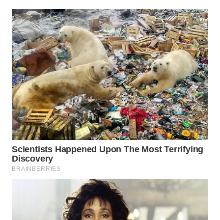
Wahana
Media
Group
WAHANA
NEWS
WAHANA
TANI
WAHANA
ADVOKAT
WAHANA
INFRASTRUKTUR
WAHANA
KONSUMEN