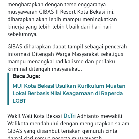
mengharapkan dengan terselenggaranya
musyawarah GIBAS II Resort Kota Bekasi ini,
KARIR
diharapkan akan lebih mampu meningkatkan
kinerja yang lebih-lebih l baik dari hari hari
DISCLAIMER
sebelumnya.
GIBAS diharapkan dapat tampil sebagai pencerah
Wahana
News
informasi Ditengah Warga Masyarakat sekaligus
Regional
mampu menangkal radikalisme dan perilaku
kriminal ditengah masyarakat..
WN
Baca Juga:
SUMUT
MUI Kota Bekasi Usulkan Kurikulum Muatan
Lokal Berbasis Nilai Keagamaan di Raperda
WN
LGBT
JAKARTA
Wakil Wali Kota Bekasi
Dr.Tri
Adhianto mewakili
WN
Walikota mendahului dengan mengucapkan salam
JABAR
GIBAS yang disambut teriakan gemuruh cinta
damai dari semua peserta musyawarah.