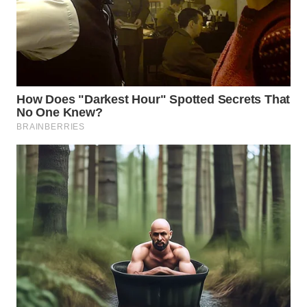
WN
PRIANGAN
TIMUR
WN
SEMARANG
WN
SOLO
WN
BOROBUDUR
WN
MADURA
WN
SURABAYA