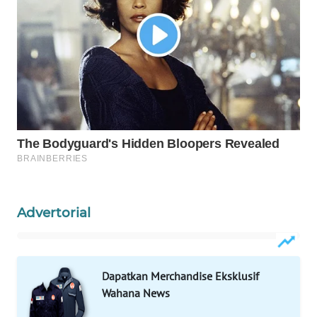
WAHANA
LISTRIK
WAHANA
TRAVEL
WAHANA
TV
WAHANANEWS
ID
Advertorial
WAHANANEWS
CO ID
Dapatkan Merchandise Eksklusif
WAHANANEWS
Wahana News
NET