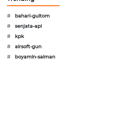
SIBARAGAS
NEWS
#
bahari-gultom
#
senjata-api
METRO
SIANTAR
#
kpk
NEWS
#
airsoft-gun
#
boyamin-saiman
METRO
MEDAN
NEWS
METRO
JAKARTA
NEWS
KRT
NEWS