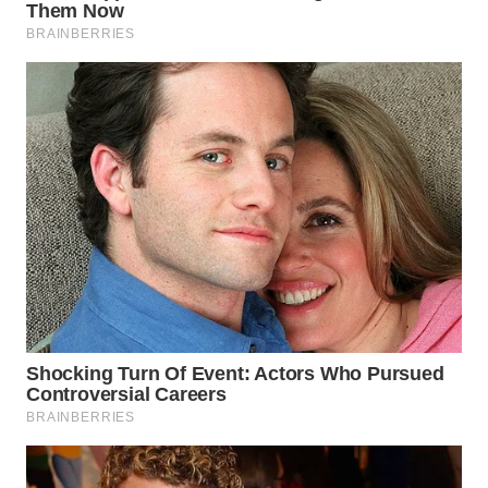
WN
SUMEDANG
WN
CIANJUR
WN
KEPULAUAN
SERIBU
WN
TANGERANG
WN
BINJAI
WN
CIREBON