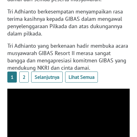
WN
Tri Adhianto berkesempatan menyampaikan rasa
BANTEN
terima kasihnya kepada GIBAS dalam mengawal
penyelenggaraan Pilkada dan atas dukungannya
WN
dalam pilkada.
NTT
Tri Adhianto yang berkenaan hadir membuka acara
WN
musyawarah GIBAS Resort II merasa sangat
KEPRI
bangga dan mengapresiasi komitmen GIBAS yang
mendukung NKRI dan cinta damai.
WN
1
2
Selanjutnya
Lihat Semua
PAPUA
WN
PAPUA
BARAT
WN
RIAU