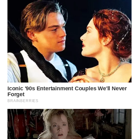
WN
TAPANULI
SELATAN
WN
TANJUNG
LESUNG
WN
KARO
WN
SIMALUNGUN
WN
LABUHANBATU
WN