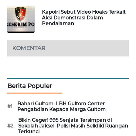
MAWAKA
Kapolri Sebut Video Hoaks Terkait
ID
Aksi Demonstrasi Dalam
Pendalaman
MARTABAT
NET
KOMENTAR
PLN
WATCH
MKLI
Berita Populer
LPKKI
Bahari Gultom: LBH Gultom Center
#1
Pengabdian Kepada Marga Gultom
LKKI
Bikin Geger! 995 Senjata Tersimpan di
#2
Sekolah Jaksel, Polisi Masih Selidiki Ruangan
KOPEKLIN
Terkunci