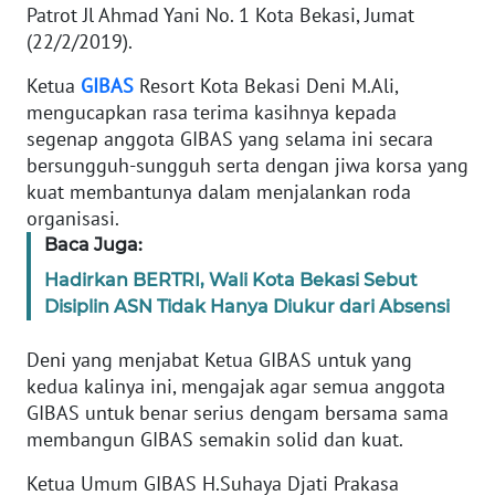
Informasi
Patrot Jl Ahmad Yani No. 1 Kota Bekasi, Jumat
(22/2/2019).
INDEKS
BERITA
Ketua
GIBAS
Resort Kota Bekasi Deni M.Ali,
mengucapkan rasa terima kasihnya kepada
segenap anggota GIBAS yang selama ini secara
KONTAK
KAMI
bersungguh-sungguh serta dengan jiwa korsa yang
kuat membantunya dalam menjalankan roda
organisasi.
INFO
IKLAN
Baca Juga:
Hadirkan BERTRI, Wali Kota Bekasi Sebut
TENTANG
Disiplin ASN Tidak Hanya Diukur dari Absensi
KAMI
Deni yang menjabat Ketua GIBAS untuk yang
PEDOMAN
kedua kalinya ini, mengajak agar semua anggota
MEDIA
GIBAS untuk benar serius dengam bersama sama
SIBER
membangun GIBAS semakin solid dan kuat.
Ketua Umum GIBAS H.Suhaya Djati Prakasa
REDAKSI