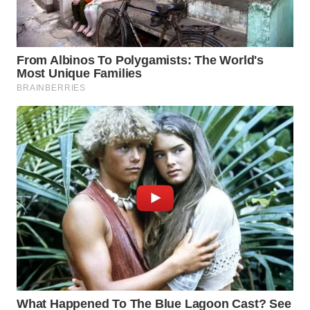
WN
BOGOR
WN
DEPOK
WN
TAPANULI
UTARA
WN
SAMOSIR
WN
PADANG
LAWAS