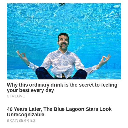
WN
MALUKU
WN
MALUT
WN
DAIRI
WN
DANAU
TOBA
WN
NIAS
WN
LANGKAT