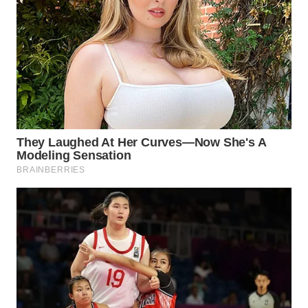
TAPANULI
TENGAH
WN DELI
SERDANG
WN
TEBING
TINGGI
WN
PAKPAK
WN
KARAWANG
WN
BEKASI