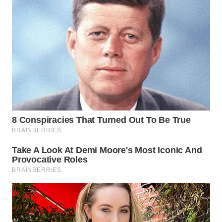
WN
TAPANULI
SELATAN
WN
TANJUNG
LESUNG
WN
KARO
WN
SIMALUNGUN
WN
LABUHANBATU
WN