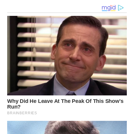
WN
MALUKU
WN
MALUT
WN
DAIRI
WN
DANAU
TOBA
WN
NIAS
WN
LANGKAT