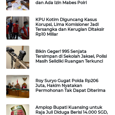
dan Ada Izin Mabes Polri
WAHANA
DESA
WISATA
KPU Kotim Diguncang Kasus
Korupsi, Lima Komisioner Jadi
Tersangka dan Kerugian Ditaksir
LAPAK
Rp10 Miliar
WAHANA
Wahana
Bikin Geger! 995 Senjata
Network
Tersimpan di Sekolah Jaksel, Polisi
Masih Selidiki Ruangan Terkunci
KONSUMEN
LISTRIK
Roy Suryo Gugat Polda Rp206
Juta, Hakim Nyatakan
MASYARAKAT
Permohonan Tak Dapat Diterima
KELISTRIKAN
WALINKI
Amplop Bupati Kuansing untuk
ID
Raja Juli Diduga Berisi 14.000 SGD,