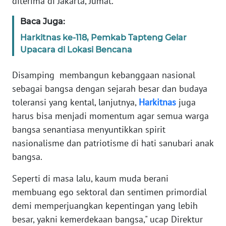
diterima di Jakarta, Jumat.
Baca Juga:
KARIR
Harkitnas ke-118, Pemkab Tapteng Gelar
Upacara di Lokasi Bencana
DISCLAIMER
Disamping membangun kebanggaan nasional
Wahana
News
sebagai bangsa dengan sejarah besar dan budaya
Regional
toleransi yang kental, lanjutnya,
Harkitnas
juga
harus bisa menjadi momentum agar semua warga
WN
bangsa senantiasa menyuntikkan spirit
SUMUT
nasionalisme dan patriotisme di hati sanubari anak
bangsa.
WN
JAKARTA
Seperti di masa lalu, kaum muda berani
membuang ego sektoral dan sentimen primordial
WN
demi memperjuangkan kepentingan yang lebih
JABAR
besar, yakni kemerdekaan bangsa," ucap Direktur