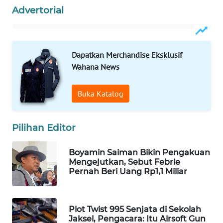
Advertorial
WAHANA
SPORT
WAHANA
Dapatkan Merchandise Eksklusif
UMKM
Wahana News
WAHANA
Buka Katalog
SELEB
WAHANA
Pilihan Editor
PERSONA
Boyamin Saiman Bikin Pengakuan
WAHANA
Mengejutkan, Sebut Febrie
OTOMOTIF
Pernah Beri Uang Rp1,1 Miliar
WAHANA
HEALTH
Plot Twist 995 Senjata di Sekolah
Jaksel, Pengacara: Itu Airsoft Gun