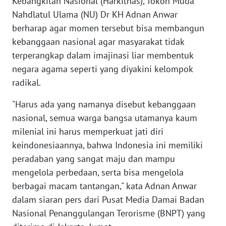
Kebangkitan Nasional (Harkitnas), Tokoh Muda
Informasi
Nahdlatul Ulama (NU) Dr KH Adnan Anwar
INDEKS
berharap agar momen tersebut bisa membangun
BERITA
kebanggaan nasional agar masyarakat tidak
terperangkap dalam imajinasi liar membentuk
KONTAK
negara agama seperti yang diyakini kelompok
KAMI
radikal.
INFO
"Harus ada yang namanya disebut kebanggaan
IKLAN
nasional, semua warga bangsa utamanya kaum
milenial ini harus memperkuat jati diri
TENTANG
keindonesiaannya, bahwa Indonesia ini memiliki
KAMI
peradaban yang sangat maju dan mampu
mengelola perbedaan, serta bisa mengelola
PEDOMAN
berbagai macam tantangan," kata Adnan Anwar
MEDIA
SIBER
dalam siaran pers dari Pusat Media Damai Badan
Nasional Penanggulangan Terorisme (BNPT) yang
REDAKSI