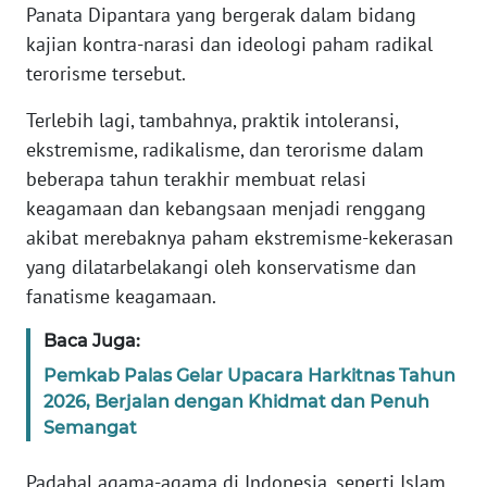
Panata Dipantara yang bergerak dalam bidang
WN
BANTEN
kajian kontra-narasi dan ideologi paham radikal
terorisme tersebut.
WN
Terlebih lagi, tambahnya, praktik intoleransi,
NTT
ekstremisme, radikalisme, dan terorisme dalam
beberapa tahun terakhir membuat relasi
WN
KEPRI
keagamaan dan kebangsaan menjadi renggang
akibat merebaknya paham ekstremisme-kekerasan
WN
yang dilatarbelakangi oleh konservatisme dan
PAPUA
fanatisme keagamaan.
WN
Baca Juga:
PAPUA
Pemkab Palas Gelar Upacara Harkitnas Tahun
BARAT
2026, Berjalan dengan Khidmat dan Penuh
Semangat
WN
RIAU
Padahal agama-agama di Indonesia, seperti Islam,