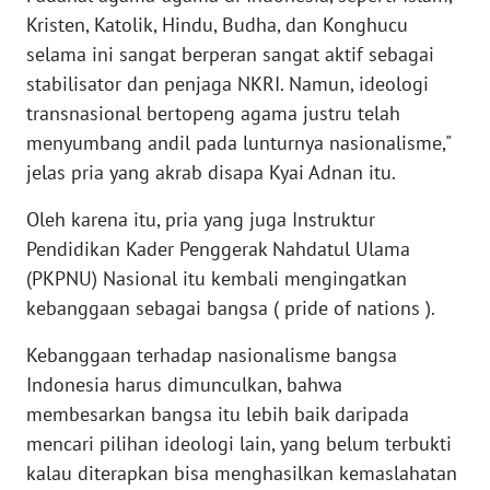
Kristen, Katolik, Hindu, Budha, dan Konghucu
WN
selama ini sangat berperan sangat aktif sebagai
SERAMBI
stabilisator dan penjaga NKRI. Namun, ideologi
transnasional bertopeng agama justru telah
WN
JAMBI
menyumbang andil pada lunturnya nasionalisme,"
jelas pria yang akrab disapa Kyai Adnan itu.
WN
Oleh karena itu, pria yang juga Instruktur
SULTRA
Pendidikan Kader Penggerak Nahdatul Ulama
(PKPNU) Nasional itu kembali mengingatkan
WN
NTB
kebanggaan sebagai bangsa ( pride of nations ).
Kebanggaan terhadap nasionalisme bangsa
WN
Indonesia harus dimunculkan, bahwa
SULTENG
membesarkan bangsa itu lebih baik daripada
WN
mencari pilihan ideologi lain, yang belum terbukti
SULBAR
kalau diterapkan bisa menghasilkan kemaslahatan