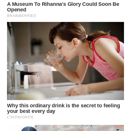
WN
SUMEDANG
WN
CIANJUR
WN
KEPULAUAN
SERIBU
WN
TANGERANG
WN
BINJAI
WN
CIREBON