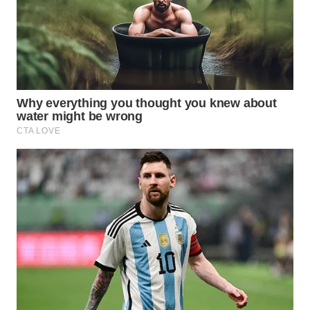
WN
PRIANGAN
TIMUR
WN
SEMARANG
WN
SOLO
WN
BOROBUDUR
WN
MADURA
WN
SURABAYA