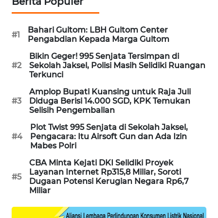
Berita Populer
PORTAL
KONSUMEN
Bahari Gultom: LBH Gultom Center
#1
Pengabdian Kepada Marga Gultom
FORWAMKI
Bikin Geger! 995 Senjata Tersimpan di
#2
Sekolah Jaksel, Polisi Masih Selidiki Ruangan
ALPERKLINAS
Terkunci
Amplop Bupati Kuansing untuk Raja Juli
FORJASIDA
#3
Diduga Berisi 14.000 SGD, KPK Temukan
Selisih Pengembalian
TAMBANG
Plot Twist 995 Senjata di Sekolah Jaksel,
NEWS
#4
Pengacara: Itu Airsoft Gun dan Ada Izin
Mabes Polri
SITUNGIR
CBA Minta Kejati DKI Selidiki Proyek
NEWS
Layanan Internet Rp315,8 Miliar, Soroti
#5
Dugaan Potensi Kerugian Negara Rp6,7
Miliar
SIDIKALANG
NEWS