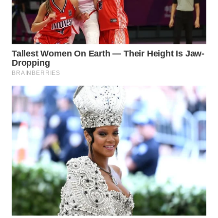
WN
BOGOR
WN
DEPOK
WN
TAPANULI
UTARA
WN
SAMOSIR
WN
PADANG
LAWAS