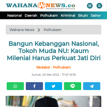
Nasional
Daerah
Polhukam
Kriminal
Ekuin
Sains-Te
WAHANA
Tutup
TV
Wahana News
Polhukam
NASIONAL
Bangun Kebanggan Nasional,
Tokoh Muda NU: Kaum
DAERAH
Milenial Harus Perkuat Jati Diri
Redaksi - Polhukam
POLHUKAM
Jumat, 20 Mei 2022 - 17:47 WIB
KRIMINAL
EKUIN