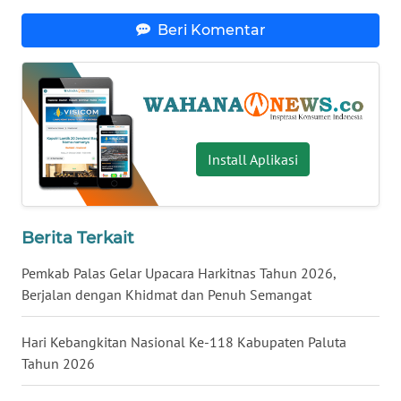
WN
Beri Komentar
NUSANTARA
WN
JOGJA
WN
Install Aplikasi
JATIM
WN
Berita Terkait
BALI
Pemkab Palas Gelar Upacara Harkitnas Tahun 2026,
WN
Berjalan dengan Khidmat dan Penuh Semangat
KALBAR
Hari Kebangkitan Nasional Ke-118 Kabupaten Paluta
WN
Tahun 2026
KALTENG