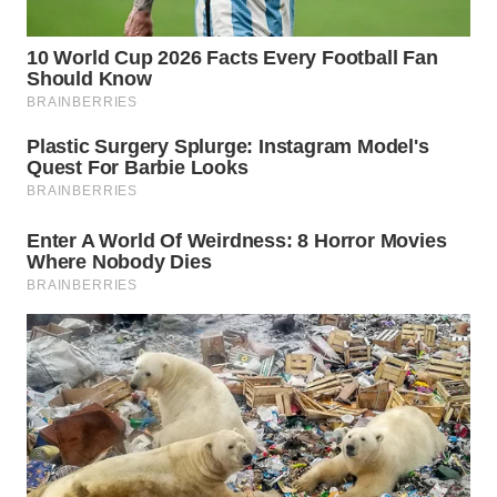
WN
NATUNA
WN
BINTAN
WN
MANDALIKA
WN
LIKUPANG
WN
LABUANBAJO
WN
BORNEO