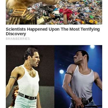
Wahana
Media
Group
WAHANA
NEWS
WAHANA
TANI
WAHANA
ADVOKAT
WAHANA
INFRASTRUKTUR
WAHANA
KONSUMEN