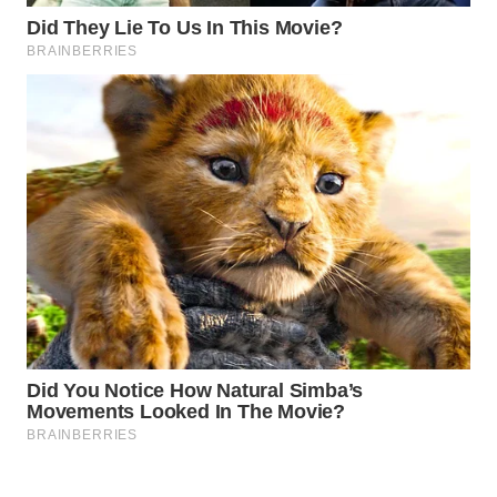
WAHANA
LISTRIK
WAHANA
TRAVEL
WAHANA
TV
WAHANANEWS
ID
WAHANANEWS
CO ID
WAHANANEWS
NET