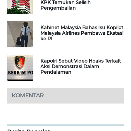
KPK Temukan Selisih
Pengembalian
MAWAKA
ID
Kabinet Malaysia Bahas Isu Kopilot
MARTABAT
Malaysia Airlines Pembawa Ekstasi
NET
ke RI
PLN
WATCH
Kapolri Sebut Video Hoaks Terkait
Aksi Demonstrasi Dalam
Pendalaman
MKLI
LPKKI
KOMENTAR
LKKI
KOPEKLIN