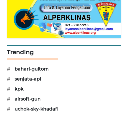
SIBARAGAS
NEWS
METRO
SIANTAR
NEWS
Trending
METRO
MEDAN
NEWS
#
bahari-gultom
#
senjata-api
METRO
#
kpk
JAKARTA
NEWS
#
airsoft-gun
#
uchok-sky-khadafi
KRT
NEWS