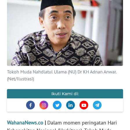
SAINS-TEKNO
KESEHATAN
INTERNASIONAL
SERBA-SERBI
PENDIDIKAN
Tokoh Muda Nahdlatul Ulama (NU) Dr KH Adnan Anwar.
(Net/Ilustrasi)
OLAHRAGA
Ikuti Kami di:
OPINI
EDITORIAL
WahanaNews.co
|
Dalam momen peringatan Hari