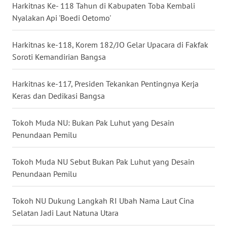
Harkitnas Ke- 118 Tahun di Kabupaten Toba Kembali
WN
Nyalakan Api 'Boedi Oetomo'
KALTARA
Harkitnas ke-118, Korem 182/JO Gelar Upacara di Fakfak
WN
Soroti Kemandirian Bangsa
KALSEL
Harkitnas ke-117, Presiden Tekankan Pentingnya Kerja
WN
Keras dan Dedikasi Bangsa
KALTIM
Tokoh Muda NU: Bukan Pak Luhut yang Desain
WN
SULSEL
Penundaan Pemilu
WN
Tokoh Muda NU Sebut Bukan Pak Luhut yang Desain
GORONTALO
Penundaan Pemilu
WN
Tokoh NU Dukung Langkah RI Ubah Nama Laut Cina
SULUT
Selatan Jadi Laut Natuna Utara