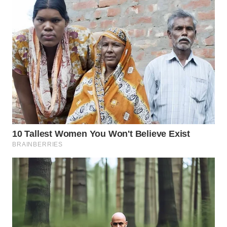
WN
INDRAMAYU
WN
KUNINGAN
WN
MAJALENGKA
WN
SUBANG
WN
SUKABUMI
WN
PURWAKARTA