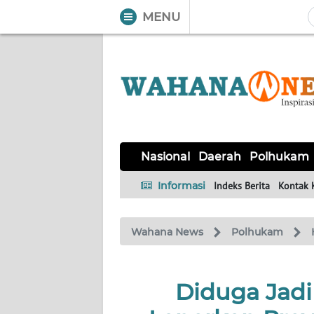
MENU
WAHANA
Tutup
TV
NASIONAL
DAERAH
POLHUKAM
KRIMINAL
EKUIN
SAINS-
KESEHATAN
INTERNASIONAL
Nasional
Daerah
Polhukam
TEKNO
Informasi
Indeks Berita
Kontak 
SERBA-
PENDIDIKAN
OLAHRAGA
OPINI
SERBI
Wahana News
Polhukam
EDITORIAL
Diduga Jadi 
Informasi