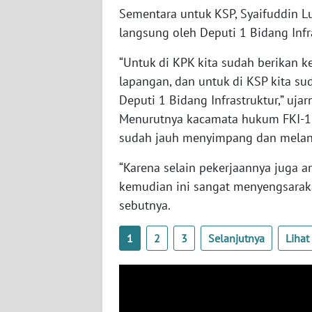
BABEL
Sementara untuk KSP, Syaifuddin Lu
langsung oleh Deputi 1 Bidang Infra
WN
SUMBAR
“Untuk di KPK kita sudah berikan k
lapangan, dan untuk di KSP kita su
WN
Deputi 1 Bidang Infrastruktur,” ujar
SUMSEL
Menurutnya kacamata hukum FKI-1, l
sudah jauh menyimpang dan melang
WN
BENGKULU
“Karena selain pekerjaannya juga 
kemudian ini sangat menyengsaraka
WN
sebutnya.
LAMPUNG
1
2
3
Selanjutnya
Liha
WN
JATENG
WN