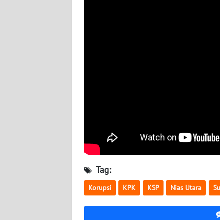
NUSANTARA
WN
JOGJA
WN
JATIM
WN
BALI
WN
KALBAR
Tag:
WN
KALTENG
Korupsi
KPK
KSP
Nias Utara
S
WN