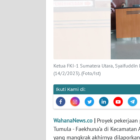
KARIR
DISCLAIMER
Wahana
News
Regional
WN
Ketua FKI-1 Sumatera Utara, Syaifuddin
SUMUT
(14/2/2023). (Foto/Ist)
WN
Ikuti Kami di:
JAKARTA
WN
JABAR
WahanaNews.co
|
Proyek pekerjaan 
Tumula - Faekhuna’a di Kecamatan Al
WN
yang mangkrak akhirnya dilaporkan
BANTEN