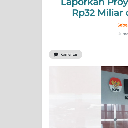
Laporkan Pro
INDEKS
BERITA
Rp32 Miliar 
KONTAK
Saba
KAMI
Jumat
INFO
IKLAN
Komentar
TENTANG
KAMI
PEDOMAN
MEDIA
SIBER
REDAKSI