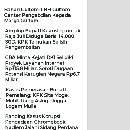
Bahari Gultom: LBH Gultom
Center Pengabdian Kepada
Marga Gultom
Amplop Bupati Kuansing untuk
Raja Juli Diduga Berisi 14.000
2
SGD, KPK Temukan Selisih
Pengembalian
CBA Minta Kejati DKI Selidiki
Proyek Layanan Internet
3
Rp315,8 Miliar, Soroti Dugaan
Potensi Kerugian Negara Rp6,7
Miliar
Kasus Pemerasan Bupati
Pemalang: KPK Sita Moge,
4
Mobil, Uang Asing hingga
Logam Mulia
Banding Kasus Korupsi
5
Pengadaan Chromebook,
Nadiem Jalani Sidang Perdana