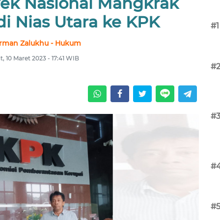
yek Nasional Mangkrak
di Nias Utara ke KPK
#1
rman Zalukhu - Hukum
, 10 Maret 2023 - 17:41 WIB
#
#
#
#