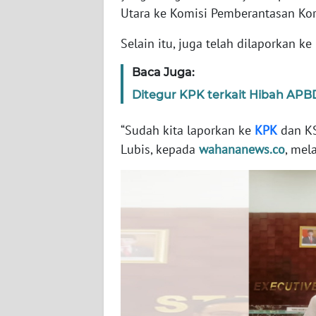
Utara ke Komisi Pemberantasan Kor
WN
Selain itu, juga telah dilaporkan ke
NTT
Baca Juga:
WN
Ditegur KPK terkait Hibah APBD
KEPRI
“Sudah kita laporkan ke
KPK
dan KS
WN
Lubis, kepada
wahananews.co
, mel
PAPUA
WN
PAPUA
BARAT
WN
RIAU
WN