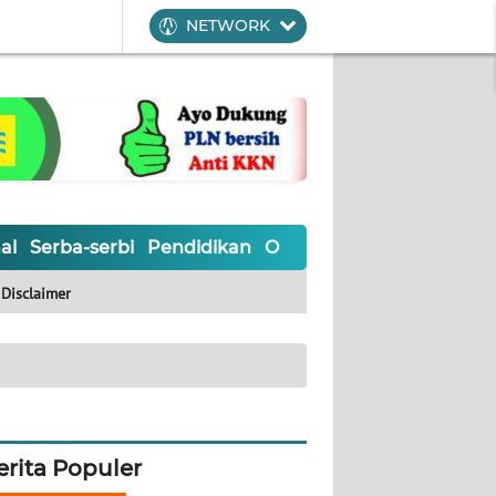
NETWORK
al
Serba-serbi
Pendidikan
Olahraga
Opini
Editoria
Disclaimer
erita Populer