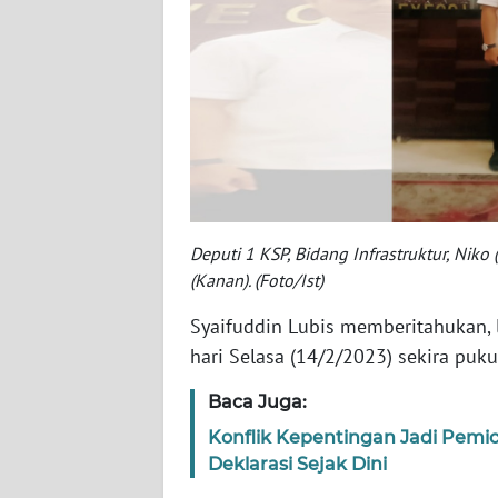
SERAMBI
WN
JAMBI
WN
SULTRA
WN
Deputi 1 KSP, Bidang Infrastruktur, Niko 
NTB
(Kanan). (Foto/Ist)
WN
Syaifuddin Lubis memberitahukan, l
SULTENG
hari Selasa (14/2/2023) sekira puku
Baca Juga:
WN
SULBAR
Konflik Kepentingan Jadi Pem
Deklarasi Sejak Dini
WN