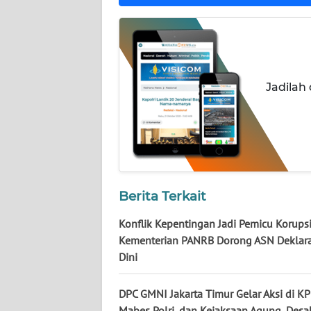
KALTARA
WN
KALSEL
Jadilah
WN
KALTIM
WN
SULSEL
WN
Berita Terkait
GORONTALO
Konflik Kepentingan Jadi Pemicu Korupsi
Kementerian PANRB Dorong ASN Deklara
WN
Dini
SULUT
DPC GMNI Jakarta Timur Gelar Aksi di KP
WN
Mabes Polri, dan Kejaksaan Agung, Desa
MALUKU