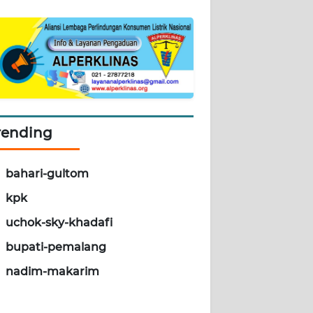
rending
bahari-gultom
kpk
uchok-sky-khadafi
bupati-pemalang
nadim-makarim