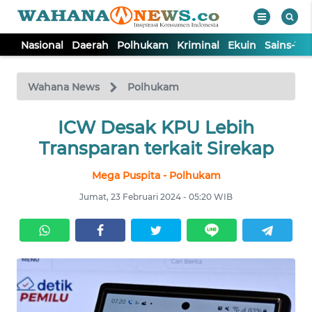
Nasional
Daerah
Polhukam
Kriminal
Ekuin
Sains-Te
WAHANA
Tutup
TV
Wahana News
Polhukam
NASIONAL
ICW Desak KPU Lebih
Transparan terkait Sirekap
DAERAH
Mega Puspita - Polhukam
Jumat, 23 Februari 2024 - 05:20 WIB
POLHUKAM
KRIMINAL
EKUIN