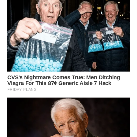
WN
KALTARA
WN
KALSEL
WN
KALTIM
WN
SULSEL
WN
GORONTALO
WN
SULUT