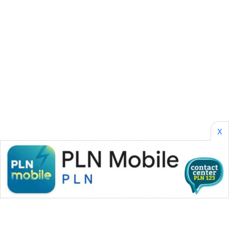
CILEUNGSI
NEWS
BERKAT
NEWS
BERAMPU
NEWS
ANUGERAH
NEWS
X
AKHLAK
ID
PERAPKI
NEWS