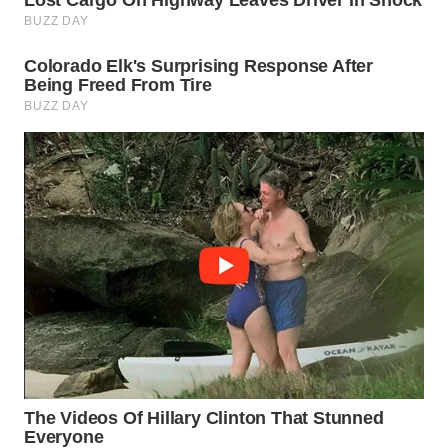
WN
INDRAMAYU
WN
KUNINGAN
WN
MAJALENGKA
WN
SUBANG
WN
SUKABUMI
WN
PURWAKARTA