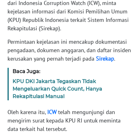
Informasi
dari Indonesia Corruption Watch (ICW), minta
kejelasan informasi dari Komisi Pemilihan Umum
INDEKS
(KPU) Republik Indonesia terkait Sistem Informasi
BERITA
Rekapitulasi (Sirekap).
KONTAK
Permintaan kejelasan ini mencakup dokumentasi
KAMI
pengadaan, dokumen anggaran, dan daftar insiden
kerusakan yang pernah terjadi pada
Sirekap
.
INFO
IKLAN
Baca Juga:
KPU DKI Jakarta Tegaskan Tidak
TENTANG
Mengeluarkan Quick Count, Hanya
KAMI
Rekapitulasi Manual
PEDOMAN
Oleh karena itu,
ICW
telah mengunjungi dan
MEDIA
mengirim surat kepada KPU RI untuk meminta
SIBER
data terkait hal tersebut.
REDAKSI