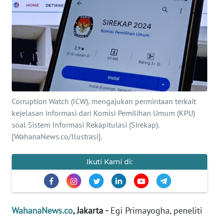
SAINS-TEKNO
KESEHATAN
INTERNASIONAL
SERBA-SERBI
Corruption Watch (ICW), mengajukan permintaan terkait
kejelasan informasi dari Komisi Pemilihan Umum (KPU)
PENDIDIKAN
soal Sistem Informasi Rekapitulasi (Sirekap).
[WahanaNews.co/Ilustrasi].
OLAHRAGA
Ikuti Kami di:
OPINI
EDITORIAL
WahanaNews.co
, Jakarta -
Egi Primayogha, peneliti