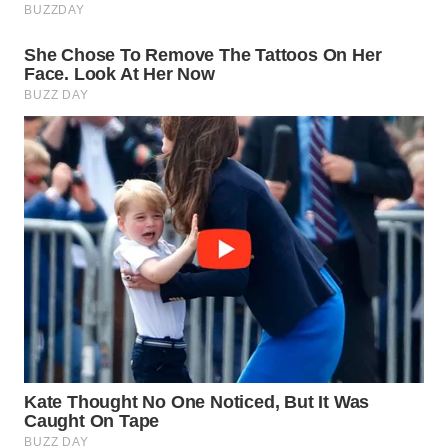
WN
PRIANGAN
TIMUR
WN
SEMARANG
WN
SOLO
WN
BOROBUDUR
WN
MADURA
WN
SURABAYA