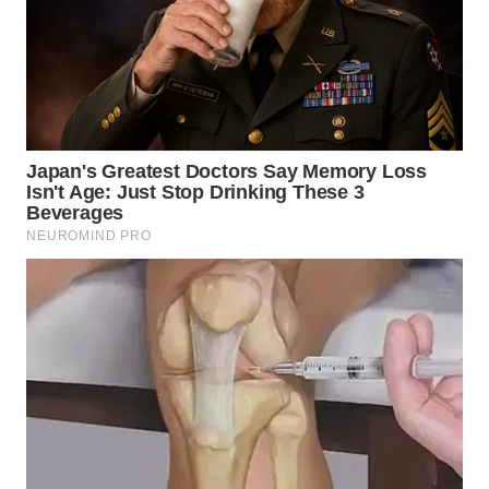
WN
MALUKU
WN
MALUT
WN
DAIRI
WN
DANAU
TOBA
WN
NIAS
WN
LANGKAT