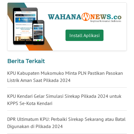
WN
BABEL
WN
Install Aplikasi
SUMBAR
WN
SUMSEL
Berita Terkait
KPU Kabupaten Mukomuko Minta PLN Pastikan Pasokan
WN
Listrik Aman Saat Pilkada 2024
BENGKULU
KPU Kendari Gelar Simulasi Sirekap Pilkada 2024 untuk
WN
KPPS Se-Kota Kendari
LAMPUNG
DPR Ultimatum KPU: Perbaiki Sirekap Sekarang atau Batal
WN
JATENG
Digunakan di Pilkada 2024