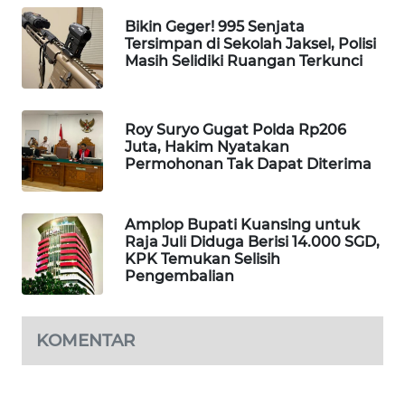
WAHANA
Bikin Geger! 995 Senjata
Tersimpan di Sekolah Jaksel, Polisi
LISTRIK
Masih Selidiki Ruangan Terkunci
WAHANA
TRAVEL
Roy Suryo Gugat Polda Rp206
Juta, Hakim Nyatakan
WAHANA
Permohonan Tak Dapat Diterima
TV
Amplop Bupati Kuansing untuk
WAHANANEWS
Raja Juli Diduga Berisi 14.000 SGD,
ID
KPK Temukan Selisih
Pengembalian
WAHANANEWS
CO ID
KOMENTAR
WAHANANEWS
NET