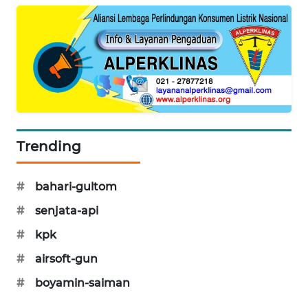
WAHANA
DESA
WISATA
LAPAK
WAHANA
Wahana
Network
Trending
KONSUMEN
#
bahari-gultom
LISTRIK
#
senjata-api
MASYARAKAT
#
kpk
KELISTRIKAN
#
airsoft-gun
WALINKI
#
boyamin-saiman
ID