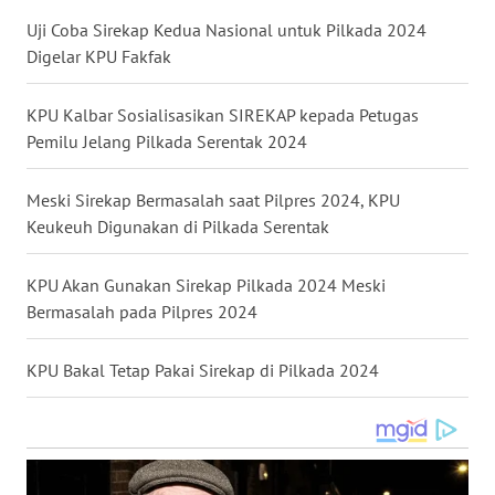
WN
Uji Coba Sirekap Kedua Nasional untuk Pilkada 2024
NUSANTARA
Digelar KPU Fakfak
WN
KPU Kalbar Sosialisasikan SIREKAP kepada Petugas
JOGJA
Pemilu Jelang Pilkada Serentak 2024
WN
Meski Sirekap Bermasalah saat Pilpres 2024, KPU
JATIM
Keukeuh Digunakan di Pilkada Serentak
WN
KPU Akan Gunakan Sirekap Pilkada 2024 Meski
BALI
Bermasalah pada Pilpres 2024
WN
KPU Bakal Tetap Pakai Sirekap di Pilkada 2024
KALBAR
WN
KALTENG