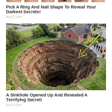
WN
BOGOR
WN
DEPOK
WN
TAPANULI
UTARA
WN
SAMOSIR
WN
PADANG
LAWAS