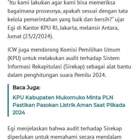
"Itu kami lakukan agar kami bisa memeriksa
bagaimana prosesnya, apakah sesuai dengan tata
KARIR
kelola pemerintahan yang baik dan bersih?" ujar
Egi di Kantor KPU RI, Jakarta, melansir Antara,
DISCLAIMER
Jumat (23/2/2024).
Wahana
ICW juga mendorong Komisi Pemilihan Umum
News
(KPU) untuk melakukan audit terhadap Sistem
Regional
Informasi Rekapitulasi (Sirekap) sebagai alat bantu
dalam penghitungan suara Pemilu 2024.
WN
SUMUT
Baca Juga:
KPU Kabupaten Mukomuko Minta PLN
WN
Pastikan Pasokan Listrik Aman Saat Pilkada
JAKARTA
2024
WN
Egi menjelaskan bahwa audit terhadap Sirekap
JABAR
diperlukan untuk memahami secara mendalam