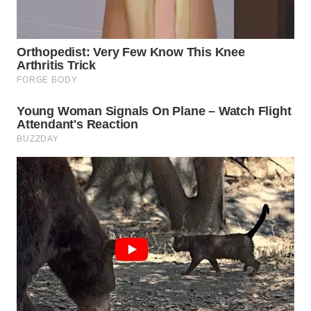
WN
TAPANULI
SELATAN
WN
TANJUNG
LESUNG
WN
KARO
WN
SIMALUNGUN
WN
LABUHANBATU
WN