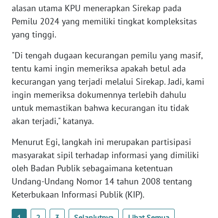
alasan utama KPU menerapkan Sirekap pada
WN
BANTEN
Pemilu 2024 yang memiliki tingkat kompleksitas
yang tinggi.
WN
"Di tengah dugaan kecurangan pemilu yang masif,
NTT
tentu kami ingin memeriksa apakah betul ada
WN
kecurangan yang terjadi melalui Sirekap. Jadi, kami
KEPRI
ingin memeriksa dokumennya terlebih dahulu
untuk memastikan bahwa kecurangan itu tidak
WN
akan terjadi," katanya.
PAPUA
Menurut Egi, langkah ini merupakan partisipasi
WN
masyarakat sipil terhadap informasi yang dimiliki
PAPUA
oleh Badan Publik sebagaimana ketentuan
BARAT
Undang-Undang Nomor 14 tahun 2008 tentang
Keterbukaan Informasi Publik (KIP).
WN
RIAU
1
2
3
Selanjutnya
Lihat Semua