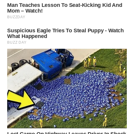
WN
SUMEDANG
WN
CIANJUR
WN
KEPULAUAN
SERIBU
WN
TANGERANG
WN
BINJAI
WN
CIREBON