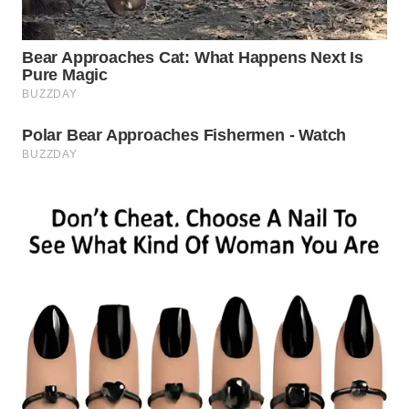
TAPANULI
TENGAH
WN DELI
SERDANG
WN
TEBING
TINGGI
WN
PAKPAK
WN
KARAWANG
WN
BEKASI