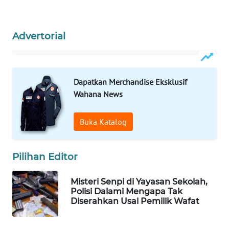
WN
NATUNA
Advertorial
WN
BINTAN
Dapatkan Merchandise Eksklusif
WN
Wahana News
MANDALIKA
Buka Katalog
WN
LIKUPANG
Pilihan Editor
WN
LABUANBAJO
Misteri Senpi di Yayasan Sekolah,
Polisi Dalami Mengapa Tak
Diserahkan Usai Pemilik Wafat
WN
BORNEO