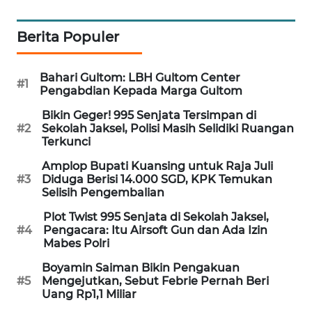
WAHANA
SPORT
Berita Populer
WAHANA
Bahari Gultom: LBH Gultom Center
UMKM
#1
Pengabdian Kepada Marga Gultom
Bikin Geger! 995 Senjata Tersimpan di
WAHANA
#2
Sekolah Jaksel, Polisi Masih Selidiki Ruangan
SELEB
Terkunci
Amplop Bupati Kuansing untuk Raja Juli
WAHANA
#3
Diduga Berisi 14.000 SGD, KPK Temukan
PERSONA
Selisih Pengembalian
Plot Twist 995 Senjata di Sekolah Jaksel,
WAHANA
#4
Pengacara: Itu Airsoft Gun dan Ada Izin
OTOMOTIF
Mabes Polri
Boyamin Saiman Bikin Pengakuan
WAHANA
#5
Mengejutkan, Sebut Febrie Pernah Beri
HEALTH
Uang Rp1,1 Miliar