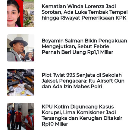
Kematian Winda Lorenza Jadi
Wahana
Sorotan, Ada Luka Tembak Tempel
Media
hingga Riwayat Pemeriksaan KPK
Group
WAHANA
NEWS
Boyamin Saiman Bikin Pengakuan
Mengejutkan, Sebut Febrie
Pernah Beri Uang Rp1,1 Miliar
WAHANA
TANI
Plot Twist 995 Senjata di Sekolah
WAHANA
Jaksel, Pengacara: Itu Airsoft Gun
ADVOKAT
dan Ada Izin Mabes Polri
WAHANA
INFRASTRUKTUR
KPU Kotim Diguncang Kasus
Korupsi, Lima Komisioner Jadi
Tersangka dan Kerugian Ditaksir
WAHANA
Rp10 Miliar
KONSUMEN