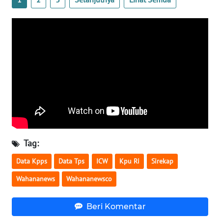
WN
SERAMBI
WN
JAMBI
WN
SULTRA
WN
NTB
Tag:
Data Kpps
Data Tps
ICW
Kpu Ri
Sirekap
WN
SULTENG
Wahananews
Wahananewsco
WN
Beri Komentar
SULBAR