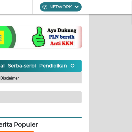
NETWORK
al
Serba-serbi
Pendidikan
Olahraga
Opini
Editoria
Disclaimer
erita Populer