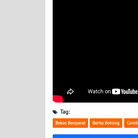
BABEL
WN
SUMBAR
WN
SUMSEL
WN
BENGKULU
WN
LAMPUNG
WN
Tag:
JATENG
Bebas Bersyarat
Berita Bohong
Covid
WN