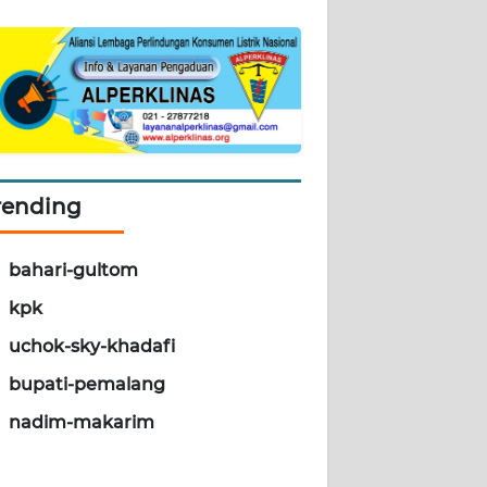
rending
bahari-gultom
kpk
uchok-sky-khadafi
bupati-pemalang
nadim-makarim