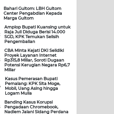
Bahari Gultom: LBH Gultom
Center Pengabdian Kepada
Marga Gultom
Amplop Bupati Kuansing untuk
Raja Juli Diduga Berisi 14.000
2
SGD, KPK Temukan Selisih
Pengembalian
CBA Minta Kejati DKI Selidiki
Proyek Layanan Internet
3
Rp315,8 Miliar, Soroti Dugaan
Potensi Kerugian Negara Rp6,7
Miliar
Kasus Pemerasan Bupati
Pemalang: KPK Sita Moge,
4
Mobil, Uang Asing hingga
Logam Mulia
Banding Kasus Korupsi
5
Pengadaan Chromebook,
Nadiem Jalani Sidang Perdana