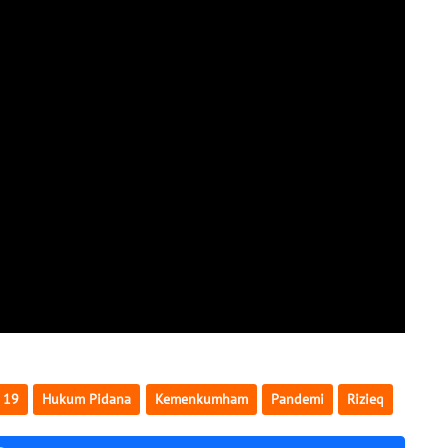
 19
Hukum Pidana
Kemenkumham
Pandemi
Rizieq