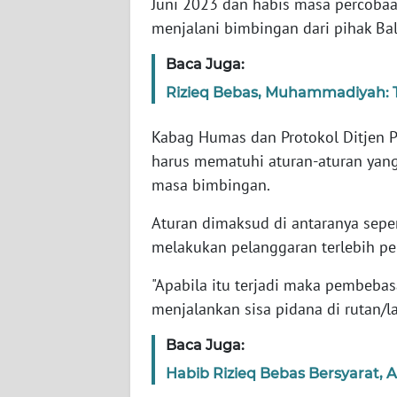
Juni 2023 dan habis masa percobaan
menjalani bimbingan dari pihak Bal
WN
NTT
Baca Juga:
Rizieq Bebas, Muhammadiyah: Ta
WN
KEPRI
Kabag Humas dan Protokol Ditjen
harus mematuhi aturan-aturan yang
WN
masa bimbingan.
PAPUA
Aturan dimaksud di antaranya seper
WN
melakukan pelanggaran terlebih pe
PAPUA
BARAT
"Apabila itu terjadi maka pembebas
menjalankan sisa pidana di rutan/la
WN
RIAU
Baca Juga:
Habib Rizieq Bebas Bersyarat, 
WN