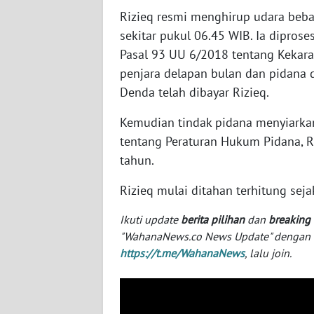
SERAMBI
Rizieq resmi menghirup udara bebas
sekitar pukul 06.45 WIB. Ia dipros
WN
Pasal 93 UU 6/2018 tentang Kekar
JAMBI
penjara delapan bulan dan pidana 
Denda telah dibayar Rizieq.
WN
SULTRA
Kemudian tindak pidana menyiarka
tentang Peraturan Hukum Pidana, R
WN
tahun.
NTB
Rizieq mulai ditahan terhitung se
WN
SULTENG
Ikuti update
berita pilihan
dan
breaking
"WahanaNews.co News Update" dengan ins
https://t.me/WahanaNews
, lalu join.
WN
SULBAR
WN