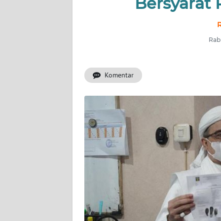
Bersyarat 
INDEKS
BERITA
R
Rabu
KONTAK
KAMI
Komentar
INFO
IKLAN
TENTANG
KAMI
PEDOMAN
MEDIA
SIBER
REDAKSI