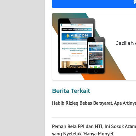
NUSANTARA
WN
JOGJA
WN
Jadilah
JATIM
WN
BALI
WN
Berita Terkait
KALBAR
Habib Rizieq Bebas Bersyarat, Apa Artiny
WN
KALTENG
Pernah Bela FPI dan HTI, Ini Sosok Aza
WN
yang Nyeletuk 'Hanya Monyet'