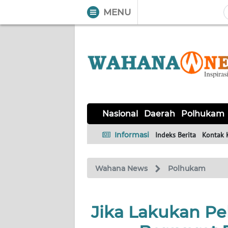
MENU
WAHANA
Tutup
TV
NASIONAL
DAERAH
POLHUKAM
KRIMINAL
EKUIN
SAINS-
KESEHATAN
INTERNASIONAL
Nasional
Daerah
Polhukam
TEKNO
Informasi
Indeks Berita
Kontak 
SERBA-
PENDIDIKAN
OLAHRAGA
OPINI
SERBI
Wahana News
Polhukam
EDITORIAL
Jika Lakukan P
Informasi