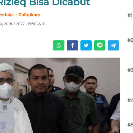
Rizieq Bisa Dicabut
edaksi - Polhukam
#1
, 20 Juli 2022 - 19:58 WIB
#
#
#
#