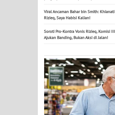
KALTARA
Viral Ancaman Bahar bin Smith: Khianat
WN
Rizieq, Saya Habisi Kalian!
KALSEL
Soroti Pro-Kontra Vonis Rizieq, Komisi II
WN
Ajukan Banding, Bukan Aksi di Jalan!
KALTIM
WN
SULSEL
WN
GORONTALO
WN
SULUT
WN
MALUKU