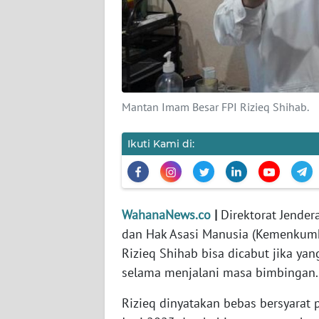
KARIR
DISCLAIMER
Wahana
News
Mantan Imam Besar FPI Rizieq Shihab.
Regional
Ikuti Kami di:
WN
SUMUT
WN
JAKARTA
WahanaNews.co
|
Direktorat Jende
dan Hak Asasi Manusia (Kemenkum
WN
Rizieq Shihab bisa dicabut jika ya
JABAR
selama menjalani masa bimbingan.
Rizieq dinyatakan bebas bersyarat p
WN
BANTEN