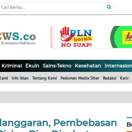
Kriminal
Ekuin
Sains-Tekno
Kesehatan
Internasion
Kami
Info Iklan
Tentang Kami
Pedoman Media Siber
Redaksi
Karir
elanggaran, Pembebasan
B