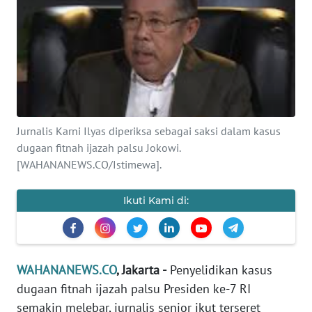
SAINS-TEKNO
KESEHATAN
INTERNASIONAL
SERBA-SERBI
Jurnalis Karni Ilyas diperiksa sebagai saksi dalam kasus
dugaan fitnah ijazah palsu Jokowi.
PENDIDIKAN
[WAHANANEWS.CO/Istimewa].
Ikuti Kami di:
OLAHRAGA
OPINI
WAHANANEWS.CO
, Jakarta -
Penyelidikan kasus
EDITORIAL
dugaan fitnah ijazah palsu Presiden ke-7 RI
semakin melebar, jurnalis senior ikut terseret