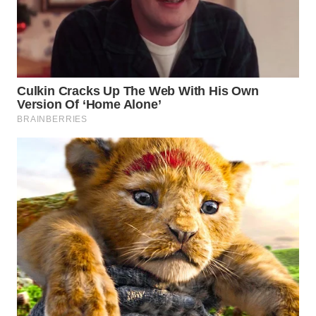
WAHANA
LISTRIK
WAHANA
TRAVEL
WAHANA
TV
WAHANANEWS
ID
WAHANANEWS
CO ID
WAHANANEWS
NET