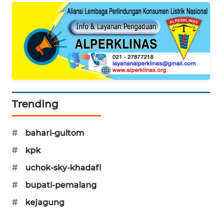
KARING
NEWS
JURNAL
MARITIM
HUMBANG
NEWS
Trending
GARONGGANG
NEWS
#
bahari-gultom
#
kpk
FISUELRI
ID
#
uchok-sky-khadafi
#
bupati-pemalang
ENERGI
NEWS
#
kejagung