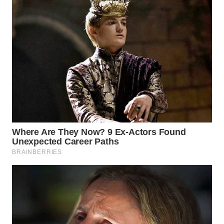
WN
SUMEDANG
WN
CIANJUR
WN
KEPULAUAN
SERIBU
WN
TANGERANG
WN
BINJAI
WN
CIREBON