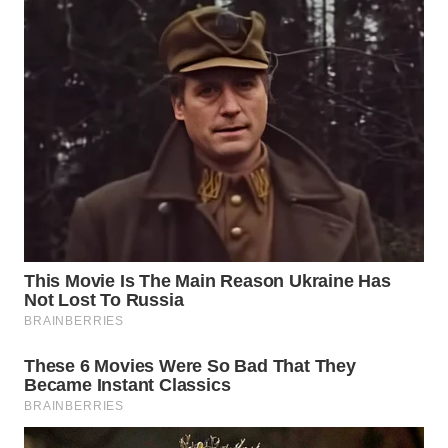
WN
BOGOR
WN
DEPOK
WN
TAPANULI
UTARA
WN
SAMOSIR
WN
PADANG
LAWAS