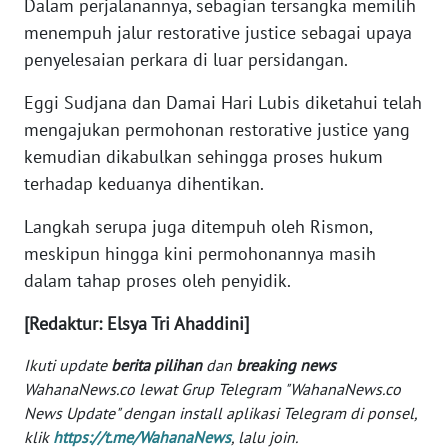
Dalam perjalanannya, sebagian tersangka memilih
menempuh jalur restorative justice sebagai upaya
WN
SERAMBI
penyelesaian perkara di luar persidangan.
Eggi Sudjana dan Damai Hari Lubis diketahui telah
WN
mengajukan permohonan restorative justice yang
JAMBI
kemudian dikabulkan sehingga proses hukum
WN
terhadap keduanya dihentikan.
SULTRA
Langkah serupa juga ditempuh oleh Rismon,
meskipun hingga kini permohonannya masih
WN
NTB
dalam tahap proses oleh penyidik.
[Redaktur: Elsya Tri Ahaddini]
WN
SULTENG
Ikuti update
berita pilihan
dan
breaking news
WahanaNews.co lewat Grup Telegram "WahanaNews.co
WN
News Update" dengan install aplikasi Telegram di ponsel,
SULBAR
klik
https://t.me/WahanaNews
, lalu join.