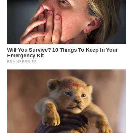
WN
INDRAMAYU
WN
KUNINGAN
WN
MAJALENGKA
WN
SUBANG
WN
SUKABUMI
WN
PURWAKARTA