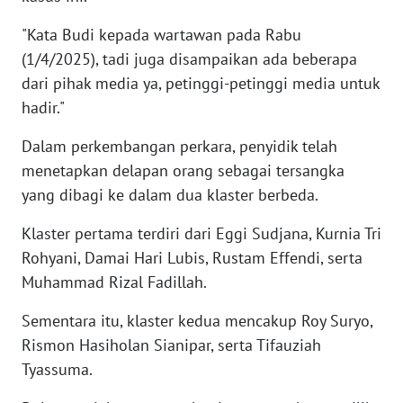
WN
"Kata Budi kepada wartawan pada Rabu
BANTEN
(1/4/2025), tadi juga disampaikan ada beberapa
WN
dari pihak media ya, petinggi-petinggi media untuk
NTT
hadir."
Dalam perkembangan perkara, penyidik telah
WN
KEPRI
menetapkan delapan orang sebagai tersangka
yang dibagi ke dalam dua klaster berbeda.
WN
Klaster pertama terdiri dari Eggi Sudjana, Kurnia Tri
PAPUA
Rohyani, Damai Hari Lubis, Rustam Effendi, serta
Muhammad Rizal Fadillah.
WN
PAPUA
BARAT
Sementara itu, klaster kedua mencakup Roy Suryo,
Rismon Hasiholan Sianipar, serta Tifauziah
WN
Tyassuma.
RIAU