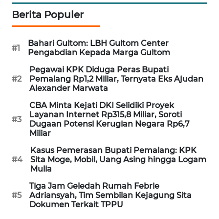
SIBARAGAS
Berita Populer
NEWS
Bahari Gultom: LBH Gultom Center
#1
METRO
Pengabdian Kepada Marga Gultom
SIANTAR
Pegawai KPK Diduga Peras Bupati
NEWS
#2
Pemalang Rp1,2 Miliar, Ternyata Eks Ajudan
Alexander Marwata
METRO
CBA Minta Kejati DKI Selidiki Proyek
MEDAN
Layanan Internet Rp315,8 Miliar, Soroti
NEWS
#3
Dugaan Potensi Kerugian Negara Rp6,7
Miliar
METRO
Kasus Pemerasan Bupati Pemalang: KPK
JAKARTA
#4
Sita Moge, Mobil, Uang Asing hingga Logam
NEWS
Mulia
Tiga Jam Geledah Rumah Febrie
KRT
#5
Adriansyah, Tim Sembilan Kejagung Sita
NEWS
Dokumen Terkait TPPU