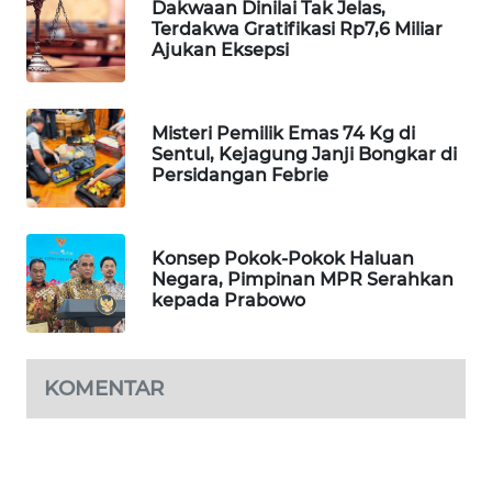
Dakwaan Dinilai Tak Jelas,
PORTAL
Terdakwa Gratifikasi Rp7,6 Miliar
KONSUMEN
Ajukan Eksepsi
FORWAMKI
Misteri Pemilik Emas 74 Kg di
Sentul, Kejagung Janji Bongkar di
ALPERKLINAS
Persidangan Febrie
FORJASIDA
Konsep Pokok-Pokok Haluan
TAMBANG
Negara, Pimpinan MPR Serahkan
kepada Prabowo
NEWS
SITUNGIR
NEWS
KOMENTAR
SIDIKALANG
NEWS