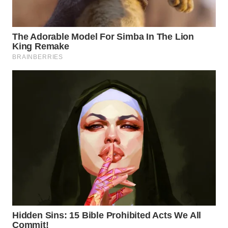
WN
PRIANGAN
TIMUR
WN
SEMARANG
WN
SOLO
WN
BOROBUDUR
WN
MADURA
WN
SURABAYA