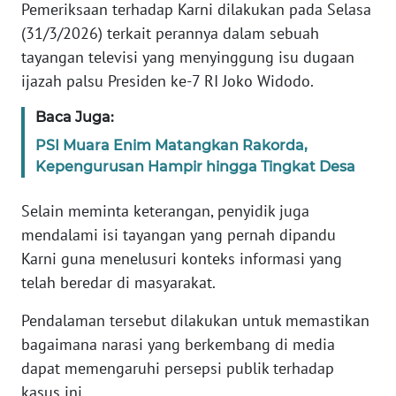
Pemeriksaan terhadap Karni dilakukan pada Selasa
(31/3/2026) terkait perannya dalam sebuah
KARIR
tayangan televisi yang menyinggung isu dugaan
ijazah palsu Presiden ke-7 RI Joko Widodo.
DISCLAIMER
Baca Juga:
Wahana
PSI Muara Enim Matangkan Rakorda,
News
Kepengurusan Hampir hingga Tingkat Desa
Regional
Selain meminta keterangan, penyidik juga
WN
SUMUT
mendalami isi tayangan yang pernah dipandu
Karni guna menelusuri konteks informasi yang
WN
telah beredar di masyarakat.
JAKARTA
Pendalaman tersebut dilakukan untuk memastikan
bagaimana narasi yang berkembang di media
WN
JABAR
dapat memengaruhi persepsi publik terhadap
kasus ini.