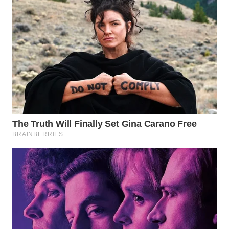
WN
MALUKU
WN
MALUT
WN
DAIRI
WN
DANAU
TOBA
WN
NIAS
WN
LANGKAT