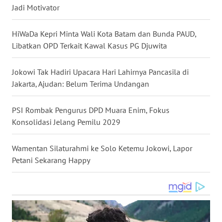
Jadi Motivator
WN
KALTARA
HiWaDa Kepri Minta Wali Kota Batam dan Bunda PAUD,
Libatkan OPD Terkait Kawal Kasus PG Djuwita
WN
KALSEL
Jokowi Tak Hadiri Upacara Hari Lahirnya Pancasila di
Jakarta, Ajudan: Belum Terima Undangan
WN
KALTIM
PSI Rombak Pengurus DPD Muara Enim, Fokus
WN
Konsolidasi Jelang Pemilu 2029
SULSEL
Wamentan Silaturahmi ke Solo Ketemu Jokowi, Lapor
WN
Petani Sekarang Happy
GORONTALO
WN
SULUT