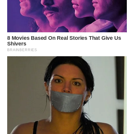
WN
TAPANULI
SELATAN
WN
TANJUNG
LESUNG
WN
KARO
WN
SIMALUNGUN
WN
LABUHANBATU
WN