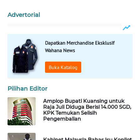
WAHANA
DESA
Advertorial
WISATA
LAPAK
Dapatkan Merchandise Eksklusif
WAHANA
Wahana News
Wahana
Network
Buka Katalog
KONSUMEN
LISTRIK
Pilihan Editor
Amplop Bupati Kuansing untuk
MASYARAKAT
Raja Juli Diduga Berisi 14.000 SGD,
KELISTRIKAN
KPK Temukan Selisih
Pengembalian
WALINKI
ID
Kabinet Malaysia Bahas Isu Kopilot