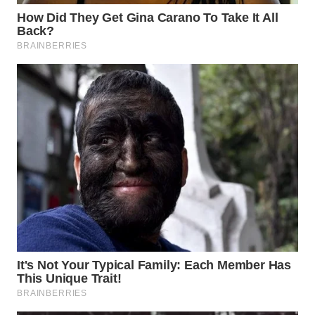
TAPANULI
TENGAH
WN DELI
SERDANG
WN
TEBING
TINGGI
WN
PAKPAK
WN
KARAWANG
WN
BEKASI