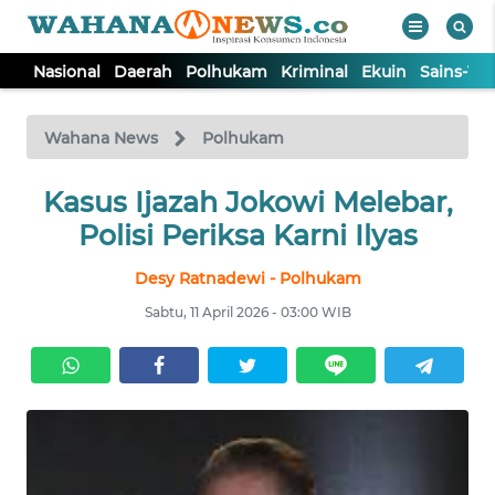
Nasional
Daerah
Polhukam
Kriminal
Ekuin
Sains-Te
WAHANA
Tutup
TV
Wahana News
Polhukam
NASIONAL
Kasus Ijazah Jokowi Melebar,
Polisi Periksa Karni Ilyas
DAERAH
Desy Ratnadewi - Polhukam
Sabtu, 11 April 2026 - 03:00 WIB
POLHUKAM
KRIMINAL
EKUIN