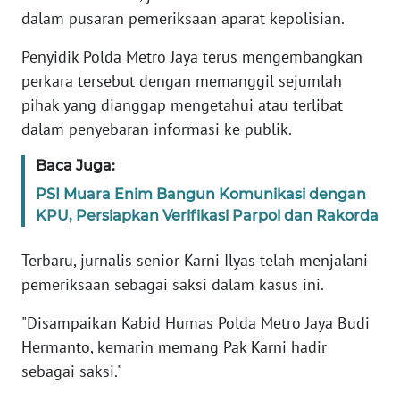
Informasi
dalam pusaran pemeriksaan aparat kepolisian.
INDEKS
Penyidik Polda Metro Jaya terus mengembangkan
BERITA
perkara tersebut dengan memanggil sejumlah
pihak yang dianggap mengetahui atau terlibat
KONTAK
dalam penyebaran informasi ke publik.
KAMI
Baca Juga:
INFO
PSI Muara Enim Bangun Komunikasi dengan
IKLAN
KPU, Persiapkan Verifikasi Parpol dan Rakorda
TENTANG
Terbaru, jurnalis senior Karni Ilyas telah menjalani
KAMI
pemeriksaan sebagai saksi dalam kasus ini.
PEDOMAN
"Disampaikan Kabid Humas Polda Metro Jaya Budi
MEDIA
Hermanto, kemarin memang Pak Karni hadir
SIBER
sebagai saksi."
REDAKSI