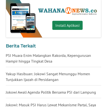
WN
NUSANTARA
WN
Install Aplikasi
JOGJA
WN
Berita Terkait
JATIM
PSI Muara Enim Matangkan Rakorda, Kepengurusan
WN
Hampir hingga Tingkat Desa
BALI
Yakup Hasibuan: Jokowi Sangat Menunggu Momen
WN
Tunjukkan Ijazah di Persidangan
KALBAR
Jokowi Awali Agenda Politik Bersama PSI dari Lampung
WN
KALTENG
Jokowi: Masuk PSI Harus Lewat Mekanisme Partai, Saya