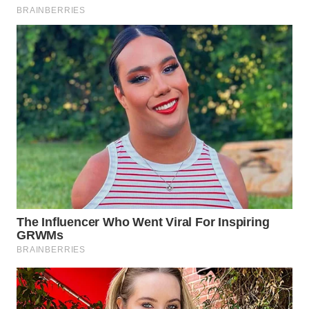
WN
NATUNA
WN
BINTAN
WN
MANDALIKA
WN
LIKUPANG
WN
LABUANBAJO
WN
BORNEO