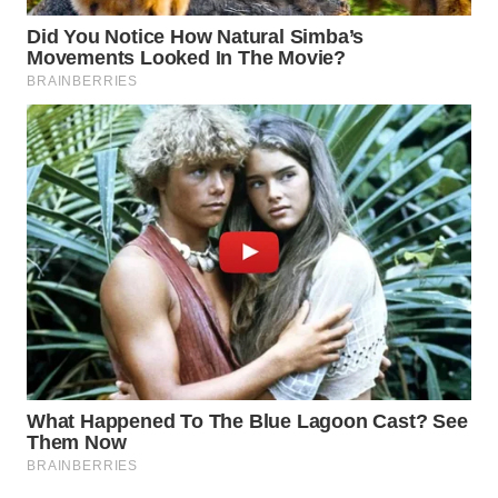
WAHANA
SPORT
WAHANA
UMKM
WAHANA
SELEB
WAHANA
PERSONA
WAHANA
OTOMOTIF
WAHANA
HEALTH