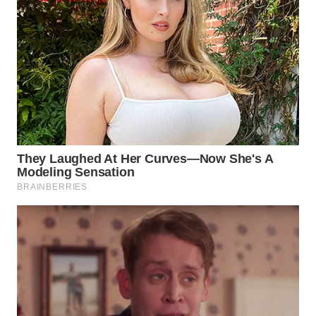
Wahana
Media
Group
WAHANA
NEWS
WAHANA
TANI
WAHANA
ADVOKAT
WAHANA
INFRASTRUKTUR
WAHANA
KONSUMEN