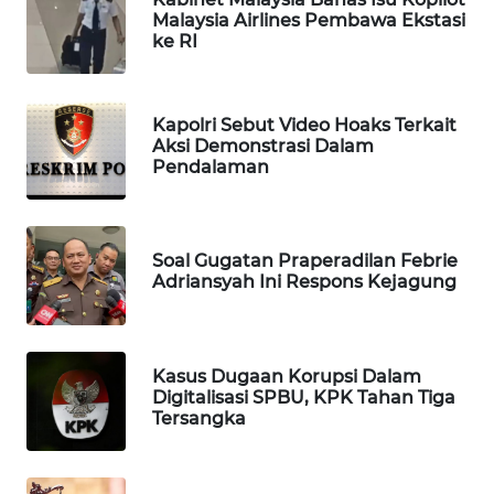
Malaysia Airlines Pembawa Ekstasi
MAWAKA
ke RI
ID
MARTABAT
Kapolri Sebut Video Hoaks Terkait
NET
Aksi Demonstrasi Dalam
Pendalaman
PLN
WATCH
Soal Gugatan Praperadilan Febrie
Adriansyah Ini Respons Kejagung
MKLI
LPKKI
Kasus Dugaan Korupsi Dalam
Digitalisasi SPBU, KPK Tahan Tiga
LKKI
Tersangka
KOPEKLIN