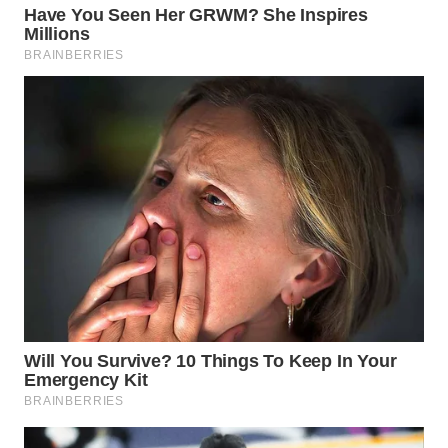
WN
MALUKU
WN
MALUT
WN
DAIRI
WN
DANAU
TOBA
WN
NIAS
WN
LANGKAT