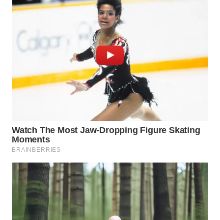
WN
TAPANULI
SELATAN
WN
TANJUNG
LESUNG
WN
KARO
WN
SIMALUNGUN
WN
LABUHANBATU
WN