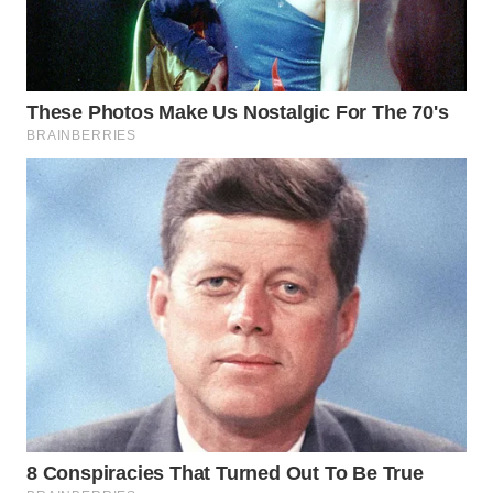
Wahana
Media
Group
WAHANA
NEWS
WAHANA
TANI
WAHANA
ADVOKAT
WAHANA
INFRASTRUKTUR
WAHANA
KONSUMEN