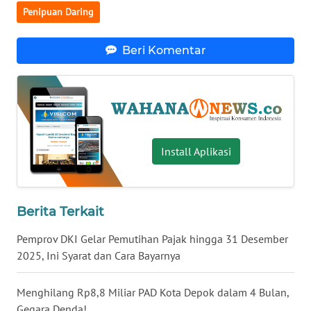
Penipuan Daring
WN
BABEL
Beri Komentar
WN
SUMBAR
WN
SUMSEL
Install Aplikasi
WN
BENGKULU
Berita Terkait
WN
Pemprov DKI Gelar Pemutihan Pajak hingga 31 Desember
LAMPUNG
2025, Ini Syarat dan Cara Bayarnya
WN
Menghilang Rp8,8 Miliar PAD Kota Depok dalam 4 Bulan,
JATENG
Gegara Denda!