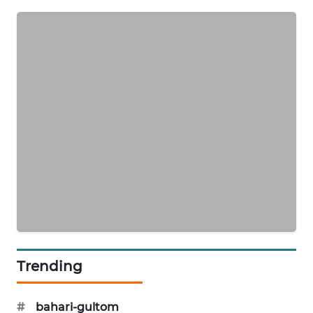
PORTAL
KONSUMEN
FORWAMKI
ALPERKLINAS
FORJASIDA
TAMBANG
NEWS
SITUNGIR
NEWS
Trending
SIDIKALANG
NEWS
#
bahari-gultom