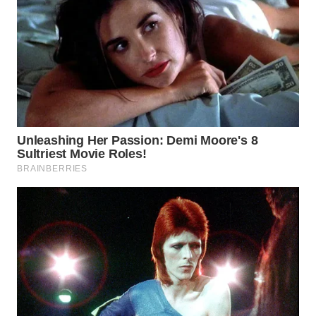
WN
NATUNA
WN
BINTAN
WN
MANDALIKA
WN
LIKUPANG
WN
LABUANBAJO
WN
BORNEO