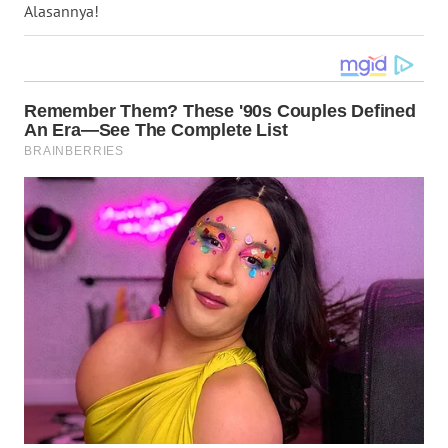
Alasannya!
WN
KALTARA
WN
KALSEL
WN
KALTIM
WN
SULSEL
WN
GORONTALO
WN
SULUT