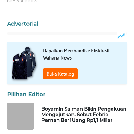
WAHANA
LISTRIK
Advertorial
WAHANA
TRAVEL
Dapatkan Merchandise Eksklusif
WAHANA
Wahana News
TV
Buka Katalog
WAHANANEWS
ID
Pilihan Editor
WAHANANEWS
CO ID
Boyamin Saiman Bikin Pengakuan
Mengejutkan, Sebut Febrie
WAHANANEWS
Pernah Beri Uang Rp1,1 Miliar
NET