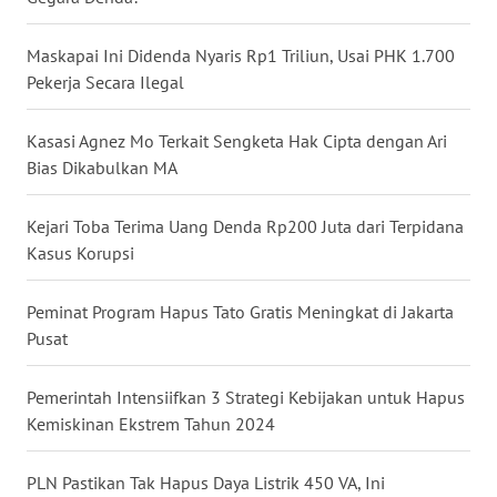
WN
NUSANTARA
Maskapai Ini Didenda Nyaris Rp1 Triliun, Usai PHK 1.700
Pekerja Secara Ilegal
WN
JOGJA
Kasasi Agnez Mo Terkait Sengketa Hak Cipta dengan Ari
Bias Dikabulkan MA
WN
JATIM
Kejari Toba Terima Uang Denda Rp200 Juta dari Terpidana
Kasus Korupsi
WN
BALI
Peminat Program Hapus Tato Gratis Meningkat di Jakarta
Pusat
WN
KALBAR
Pemerintah Intensiifkan 3 Strategi Kebijakan untuk Hapus
Kemiskinan Ekstrem Tahun 2024
WN
KALTENG
PLN Pastikan Tak Hapus Daya Listrik 450 VA, Ini