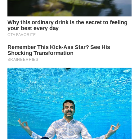
WN
BOGOR
WN
DEPOK
WN
TAPANULI
UTARA
WN
SAMOSIR
WN
PADANG
LAWAS