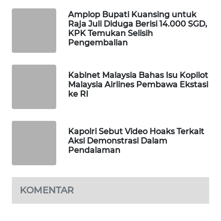
WAHANA
Amplop Bupati Kuansing untuk
DESA
Raja Juli Diduga Berisi 14.000 SGD,
WISATA
KPK Temukan Selisih
Pengembalian
LAPAK
WAHANA
Kabinet Malaysia Bahas Isu Kopilot
Malaysia Airlines Pembawa Ekstasi
Wahana
ke RI
Network
KONSUMEN
Kapolri Sebut Video Hoaks Terkait
LISTRIK
Aksi Demonstrasi Dalam
Pendalaman
MASYARAKAT
KELISTRIKAN
KOMENTAR
WALINKI
ID