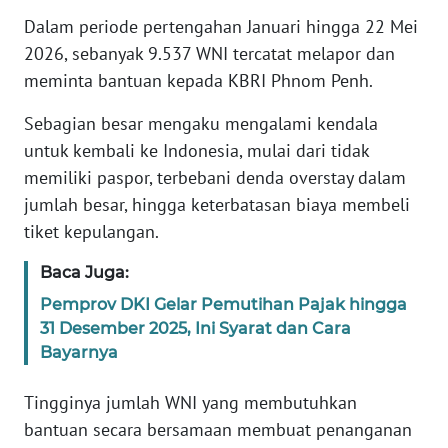
Dalam periode pertengahan Januari hingga 22 Mei
KARIR
2026, sebanyak 9.537 WNI tercatat melapor dan
meminta bantuan kepada KBRI Phnom Penh.
DISCLAIMER
Sebagian besar mengaku mengalami kendala
untuk kembali ke Indonesia, mulai dari tidak
Wahana
News
memiliki paspor, terbebani denda overstay dalam
Regional
jumlah besar, hingga keterbatasan biaya membeli
tiket kepulangan.
WN
SUMUT
Baca Juga:
Pemprov DKI Gelar Pemutihan Pajak hingga
WN
31 Desember 2025, Ini Syarat dan Cara
JAKARTA
Bayarnya
WN
Tingginya jumlah WNI yang membutuhkan
JABAR
bantuan secara bersamaan membuat penanganan