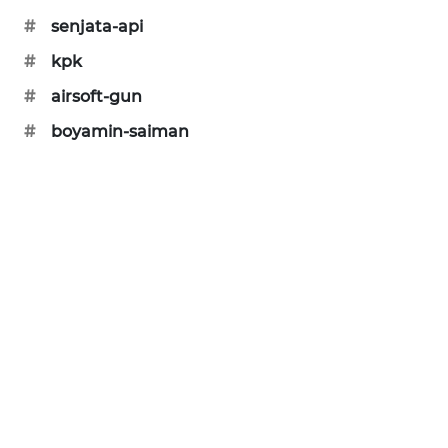
#
senjata-api
SIBARAGAS
NEWS
#
kpk
#
airsoft-gun
METRO
SIANTAR
#
boyamin-saiman
NEWS
METRO
MEDAN
NEWS
METRO
JAKARTA
NEWS
KRT
NEWS