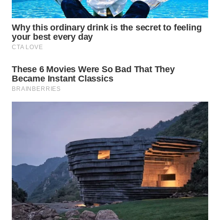
WN
SUMEDANG
WN
CIANJUR
WN
KEPULAUAN
SERIBU
WN
TANGERANG
WN
BINJAI
WN
CIREBON