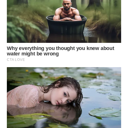
TAPANULI
TENGAH
WN DELI
SERDANG
WN
TEBING
TINGGI
WN
PAKPAK
WN
KARAWANG
WN
BEKASI