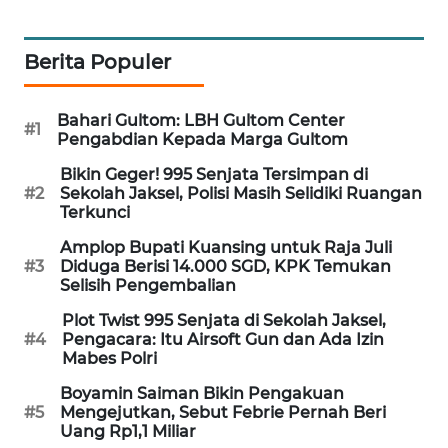
MAWAKA
ID
Berita Populer
MARTABAT
Bahari Gultom: LBH Gultom Center
NET
#1
Pengabdian Kepada Marga Gultom
Bikin Geger! 995 Senjata Tersimpan di
PLN
#2
Sekolah Jaksel, Polisi Masih Selidiki Ruangan
WATCH
Terkunci
Amplop Bupati Kuansing untuk Raja Juli
MKLI
#3
Diduga Berisi 14.000 SGD, KPK Temukan
Selisih Pengembalian
LPKKI
Plot Twist 995 Senjata di Sekolah Jaksel,
#4
Pengacara: Itu Airsoft Gun dan Ada Izin
Mabes Polri
LKKI
Boyamin Saiman Bikin Pengakuan
#5
Mengejutkan, Sebut Febrie Pernah Beri
KOPEKLIN
Uang Rp1,1 Miliar