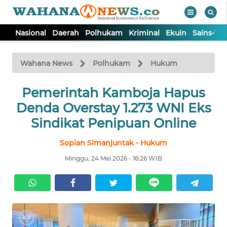
Nasional
Daerah
Polhukam
Kriminal
Ekuin
Sains-Te
WAHANA
Tutup
TV
Wahana News
Polhukam
Hukum
NASIONAL
Pemerintah Kamboja Hapus
Denda Overstay 1.273 WNI Eks
DAERAH
Sindikat Penipuan Online
Sopian Simanjuntak - Hukum
POLHUKAM
Minggu, 24 Mei 2026 - 16:26 WIB
KRIMINAL
EKUIN