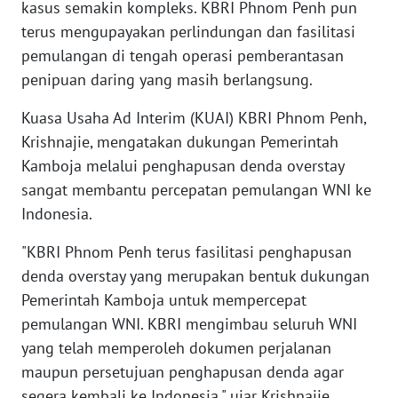
kasus semakin kompleks. KBRI Phnom Penh pun
WN
terus mengupayakan perlindungan dan fasilitasi
BANTEN
pemulangan di tengah operasi pemberantasan
penipuan daring yang masih berlangsung.
WN
NTT
Kuasa Usaha Ad Interim (KUAI) KBRI Phnom Penh,
Krishnajie, mengatakan dukungan Pemerintah
WN
Kamboja melalui penghapusan denda overstay
KEPRI
sangat membantu percepatan pemulangan WNI ke
Indonesia.
WN
PAPUA
"KBRI Phnom Penh terus fasilitasi penghapusan
denda overstay yang merupakan bentuk dukungan
WN
PAPUA
Pemerintah Kamboja untuk mempercepat
BARAT
pemulangan WNI. KBRI mengimbau seluruh WNI
yang telah memperoleh dokumen perjalanan
WN
maupun persetujuan penghapusan denda agar
RIAU
segera kembali ke Indonesia," ujar Krishnajie,