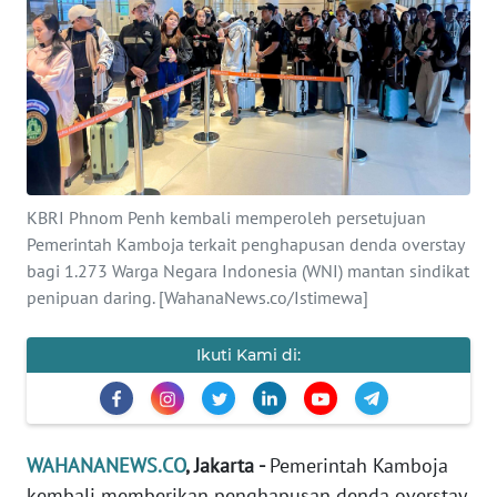
SAINS-TEKNO
KESEHATAN
INTERNASIONAL
SERBA-SERBI
KBRI Phnom Penh kembali memperoleh persetujuan
Pemerintah Kamboja terkait penghapusan denda overstay
PENDIDIKAN
bagi 1.273 Warga Negara Indonesia (WNI) mantan sindikat
penipuan daring. [WahanaNews.co/Istimewa]
OLAHRAGA
Ikuti Kami di:
OPINI
EDITORIAL
WAHANANEWS.CO
, Jakarta -
Pemerintah Kamboja
kembali memberikan penghapusan denda overstay