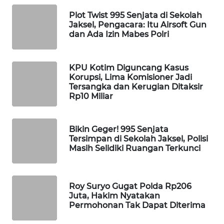
WAHANA
Plot Twist 995 Senjata di Sekolah
SPORT
Jaksel, Pengacara: Itu Airsoft Gun
dan Ada Izin Mabes Polri
WAHANA
UMKM
KPU Kotim Diguncang Kasus
Korupsi, Lima Komisioner Jadi
Tersangka dan Kerugian Ditaksir
WAHANA
Rp10 Miliar
SELEB
WAHANA
Bikin Geger! 995 Senjata
PERSONA
Tersimpan di Sekolah Jaksel, Polisi
Masih Selidiki Ruangan Terkunci
WAHANA
OTOMOTIF
Roy Suryo Gugat Polda Rp206
Juta, Hakim Nyatakan
WAHANA
Permohonan Tak Dapat Diterima
HEALTH