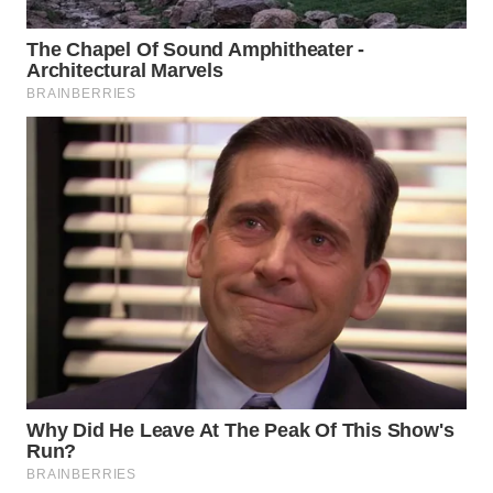
WN
INDRAMAYU
WN
KUNINGAN
WN
MAJALENGKA
WN
SUBANG
WN
SUKABUMI
WN
PURWAKARTA