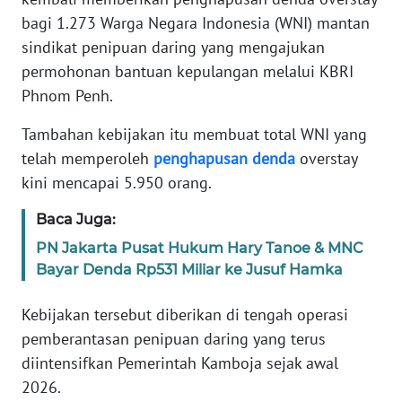
Informasi
bagi 1.273 Warga Negara Indonesia (WNI) mantan
sindikat penipuan daring yang mengajukan
INDEKS
BERITA
permohonan bantuan kepulangan melalui KBRI
Phnom Penh.
KONTAK
KAMI
Tambahan kebijakan itu membuat total WNI yang
telah memperoleh
penghapusan
denda
overstay
INFO
kini mencapai 5.950 orang.
IKLAN
Baca Juga:
TENTANG
PN Jakarta Pusat Hukum Hary Tanoe & MNC
KAMI
Bayar Denda Rp531 Miliar ke Jusuf Hamka
PEDOMAN
Kebijakan tersebut diberikan di tengah operasi
MEDIA
pemberantasan penipuan daring yang terus
SIBER
diintensifkan Pemerintah Kamboja sejak awal
2026.
REDAKSI