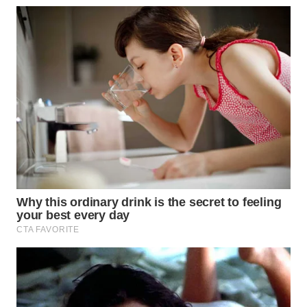
WN
PRIANGAN
TIMUR
WN
SEMARANG
WN
SOLO
WN
BOROBUDUR
WN
MADURA
WN
SURABAYA