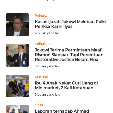
Informasi
INDEKS
Polhukam
BERITA
Kasus Ijazah Jokowi Melebar, Polisi
Periksa Karni Ilyas
KONTAK
4 bulan yang lalu
KAMI
Polhukam
Jokowi Terima Permintaan Maaf
INFO
Rismon Sianipar, Tapi Penentuan
IKLAN
Restorative Justice Belum Final
5 bulan yang lalu
TENTANG
KAMI
Kriminal
Ibu 4 Anak Nekat Curi Uang di
PEDOMAN
Minimarket, 2 Kali Ketahuan
MEDIA
5 bulan yang lalu
SIBER
Opini
Laporan terhadap Ahmad
REDAKSI