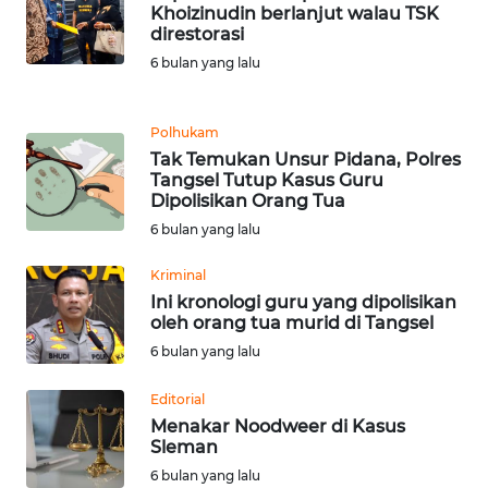
Khoizinudin berlanjut walau TSK
direstorasi
KARIR
6 bulan yang lalu
DISCLAIMER
Polhukam
Tak Temukan Unsur Pidana, Polres
Wahana
Tangsel Tutup Kasus Guru
News
Dipolisikan Orang Tua
Regional
6 bulan yang lalu
WN
Kriminal
SUMUT
Ini kronologi guru yang dipolisikan
oleh orang tua murid di Tangsel
WN
6 bulan yang lalu
JAKARTA
Editorial
WN
Menakar Noodweer di Kasus
Sleman
JABAR
6 bulan yang lalu