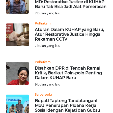
MD: Restorative Justice di KUHAP
Baru Tak Bisa Jadi Alat Pemerasan
WN
7 bulan yang lalu
SERAMBI
Polhukam
WN
Aturan Dalam KUHAP yang Baru,
JAMBI
Atur Restorative Justice Hingga
Rekaman CCTV
WN
7 bulan yang lalu
SULTRA
Polhukam
WN
Disahkan DPR di Tengah Ramai
NTB
Kritik, Berikut Poin-poin Penting
Dalam KUHAP Baru
WN
9 bulan yang lalu
SULTENG
Serba-serbi
Bupati Tapteng Tandatangani
WN
MoU Penerapan Pidana Kerja
SULBAR
Sosial dengan Kejati dan Gubsu