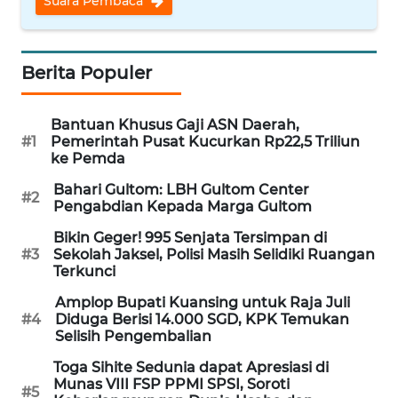
Suara Pembaca
WN
NUSANTARA
Berita Populer
WN
JOGJA
Bantuan Khusus Gaji ASN Daerah,
#1
Pemerintah Pusat Kucurkan Rp22,5 Triliun
WN
ke Pemda
JATIM
Bahari Gultom: LBH Gultom Center
#2
Pengabdian Kepada Marga Gultom
WN
Bikin Geger! 995 Senjata Tersimpan di
BALI
#3
Sekolah Jaksel, Polisi Masih Selidiki Ruangan
Terkunci
WN
Amplop Bupati Kuansing untuk Raja Juli
KALBAR
#4
Diduga Berisi 14.000 SGD, KPK Temukan
Selisih Pengembalian
WN
Toga Sihite Sedunia dapat Apresiasi di
KALTENG
Munas VIII FSP PPMI SPSI, Soroti
#5