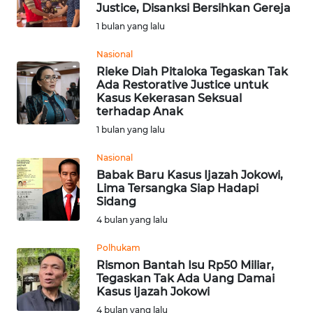
SAINS-TEKNO
Justice, Disanksi Bersihkan Gereja
1 bulan yang lalu
KESEHATAN
Nasional
Rieke Diah Pitaloka Tegaskan Tak
Ada Restorative Justice untuk
INTERNASIONAL
Kasus Kekerasan Seksual
terhadap Anak
SERBA-SERBI
1 bulan yang lalu
Nasional
PENDIDIKAN
Babak Baru Kasus Ijazah Jokowi,
Lima Tersangka Siap Hadapi
Sidang
OLAHRAGA
4 bulan yang lalu
OPINI
Polhukam
Rismon Bantah Isu Rp50 Miliar,
Tegaskan Tak Ada Uang Damai
EDITORIAL
Kasus Ijazah Jokowi
4 bulan yang lalu