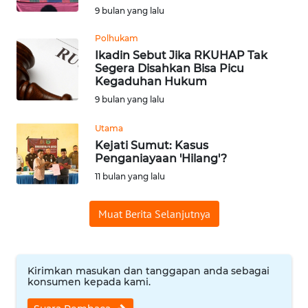
9 bulan yang lalu
WN
BABEL
Polhukam
Ikadin Sebut Jika RKUHAP Tak
Segera Disahkan Bisa Picu
WN
Kegaduhan Hukum
SUMBAR
9 bulan yang lalu
WN
Utama
SUMSEL
Kejati Sumut: Kasus
Penganiayaan 'Hilang'?
WN
11 bulan yang lalu
BENGKULU
Muat Berita Selanjutnya
WN
LAMPUNG
Kirimkan masukan dan tanggapan anda sebagai
WN
konsumen kepada kami.
JATENG