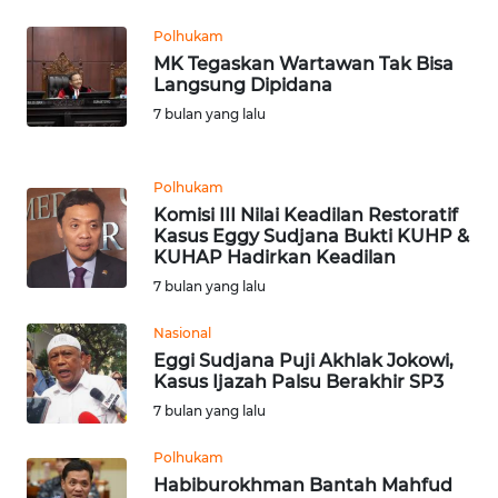
WN
Polhukam
BANTEN
MK Tegaskan Wartawan Tak Bisa
Langsung Dipidana
WN
7 bulan yang lalu
NTT
WN
Polhukam
KEPRI
Komisi III Nilai Keadilan Restoratif
Kasus Eggy Sudjana Bukti KUHP &
KUHAP Hadirkan Keadilan
WN
7 bulan yang lalu
PAPUA
Nasional
WN
Eggi Sudjana Puji Akhlak Jokowi,
PAPUA
Kasus Ijazah Palsu Berakhir SP3
BARAT
7 bulan yang lalu
WN
Polhukam
RIAU
Habiburokhman Bantah Mahfud