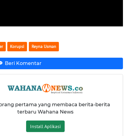
er
Korupsi
Reyna Usman
Beri Komentar
 orang pertama yang membaca berita-berita
terbaru Wahana News
Install Aplikasi