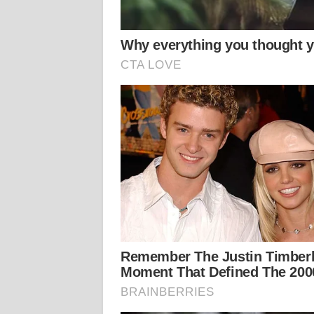
KALTARA
WN
KALSEL
WN
KALTIM
WN
SULSEL
WN
GORONTALO
WN
SULUT
WN
MALUKU