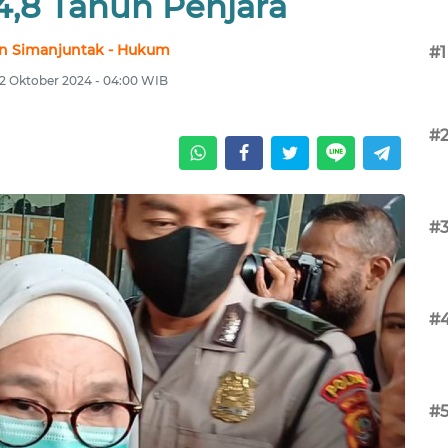
4,8 Tahun Penjara
n Simanjuntak - Hukum
#1
2 Oktober 2024 - 04:00 WIB
#
#
#
#