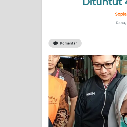
Dituntut 
INDEKS
BERITA
Sopia
Rabu, 
KONTAK
KAMI
Komentar
INFO
IKLAN
TENTANG
KAMI
PEDOMAN
MEDIA
SIBER
REDAKSI