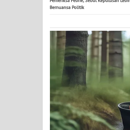
Pemeriksa Febrie, Sebut Keputusan Lebi
NUSANTARA
Bernuansa Politik
WN
JOGJA
WN
JATIM
WN
BALI
WN
KALBAR
WN
KALTENG
WN