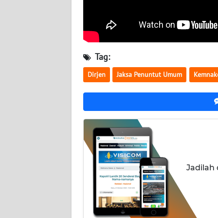
SERAMBI
WN
JAMBI
Tag:
WN
Dirjen
Jaksa Penuntut Umum
Kemnak
SULTRA
WN
NTB
WN
SULTENG
Jadilah
WN
SULBAR
WN