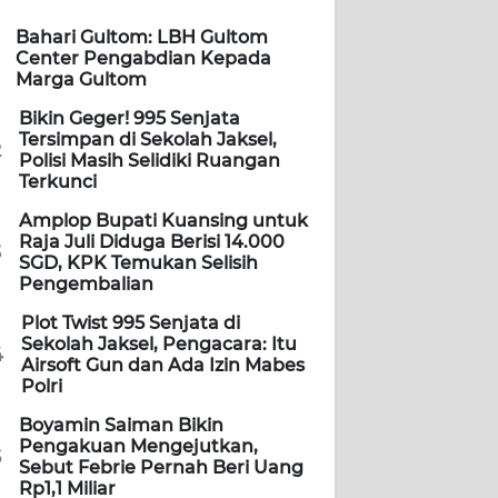
Bahari Gultom: LBH Gultom
Center Pengabdian Kepada
Marga Gultom
Bikin Geger! 995 Senjata
Tersimpan di Sekolah Jaksel,
2
Polisi Masih Selidiki Ruangan
Terkunci
Amplop Bupati Kuansing untuk
Raja Juli Diduga Berisi 14.000
3
SGD, KPK Temukan Selisih
Pengembalian
Plot Twist 995 Senjata di
Sekolah Jaksel, Pengacara: Itu
4
Airsoft Gun dan Ada Izin Mabes
Polri
Boyamin Saiman Bikin
Pengakuan Mengejutkan,
5
Sebut Febrie Pernah Beri Uang
Rp1,1 Miliar