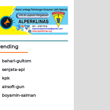
rending
bahari-gultom
senjata-api
kpk
airsoft-gun
boyamin-saiman