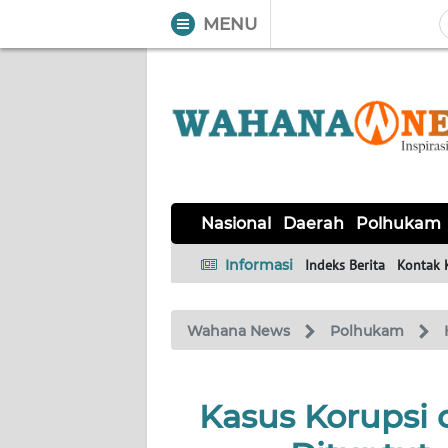
MENU
WAHANA
Tutup
TV
NASIONAL
DAERAH
POLHUKAM
KRIMINAL
EKUIN
SAINS-
KESEHATAN
INTERNASIONAL
Nasional
Daerah
Polhukam
TEKNO
Informasi
Indeks Berita
Kontak 
SERBA-
PENDIDIKAN
OLAHRAGA
OPINI
SERBI
Wahana News
Polhukam
EDITORIAL
Kasus Korupsi 
Informasi