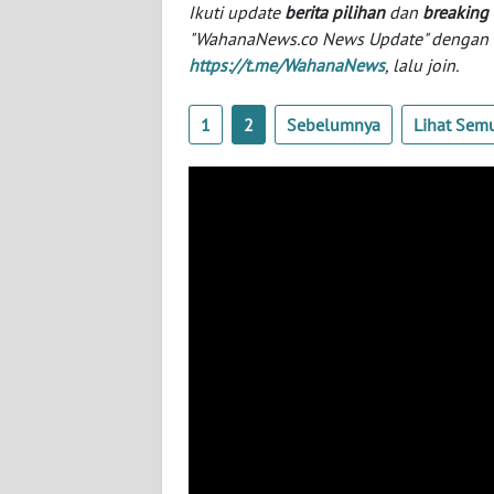
Ikuti update
berita pilihan
dan
breaking
"WahanaNews.co News Update" dengan ins
WN
https://t.me/WahanaNews
, lalu join.
NTT
1
2
Sebelumnya
Lihat Sem
WN
KEPRI
WN
PAPUA
WN
PAPUA
BARAT
WN
RIAU
WN