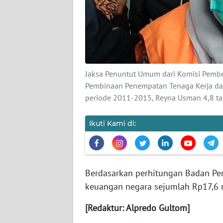
KARIR
DISCLAIMER
Wahana
News
Jaksa Penuntut Umum dari Komisi Pember
Regional
Pembinaan Penempatan Tenaga Kerja dan
periode 2011-2015, Reyna Usman 4,8 ta
WN
SUMUT
Ikuti Kami di:
WN
JAKARTA
Berdasarkan perhitungan Badan Pem
WN
JABAR
keuangan negara sejumlah Rp17,6 m
[Redaktur: Alpredo Gultom]
WN
BANTEN