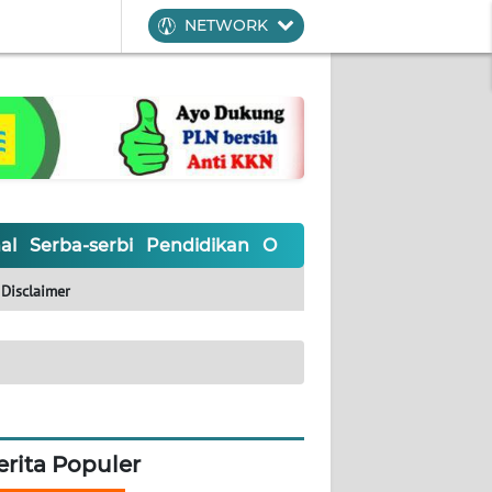
NETWORK
al
Serba-serbi
Pendidikan
Olahraga
Opini
Editoria
Disclaimer
erita Populer