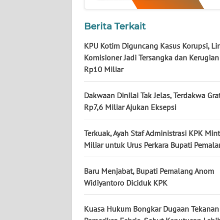
BABEL
Berita Terkait
WN
SUMBAR
KPU Kotim Diguncang Kasus Korupsi, L
Komisioner Jadi Tersangka dan Kerugian 
WN
Rp10 Miliar
SUMSEL
Dakwaan Dinilai Tak Jelas, Terdakwa Grat
WN
Rp7,6 Miliar Ajukan Eksepsi
BENGKULU
Terkuak, Ayah Staf Administrasi KPK Min
WN
Miliar untuk Urus Perkara Bupati Pemal
LAMPUNG
Baru Menjabat, Bupati Pemalang Anom
WN
Widiyantoro Diciduk KPK
JATENG
Kuasa Hukum Bongkar Dugaan Tekanan
WN