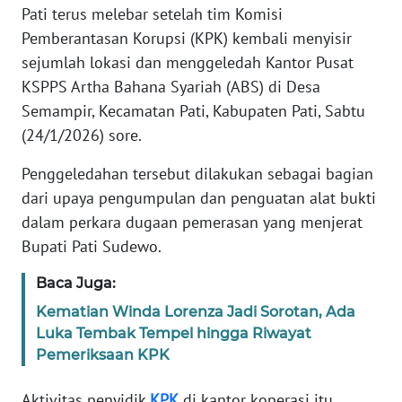
Informasi
Pati terus melebar setelah tim Komisi
Pemberantasan Korupsi (KPK) kembali menyisir
INDEKS
sejumlah lokasi dan menggeledah Kantor Pusat
BERITA
KSPPS Artha Bahana Syariah (ABS) di Desa
Semampir, Kecamatan Pati, Kabupaten Pati, Sabtu
KONTAK
KAMI
(24/1/2026) sore.
Penggeledahan tersebut dilakukan sebagai bagian
INFO
dari upaya pengumpulan dan penguatan alat bukti
IKLAN
dalam perkara dugaan pemerasan yang menjerat
Bupati Pati Sudewo.
TENTANG
KAMI
Baca Juga:
Kematian Winda Lorenza Jadi Sorotan, Ada
PEDOMAN
MEDIA
Luka Tembak Tempel hingga Riwayat
SIBER
Pemeriksaan KPK
REDAKSI
Aktivitas penyidik
KPK
di kantor koperasi itu