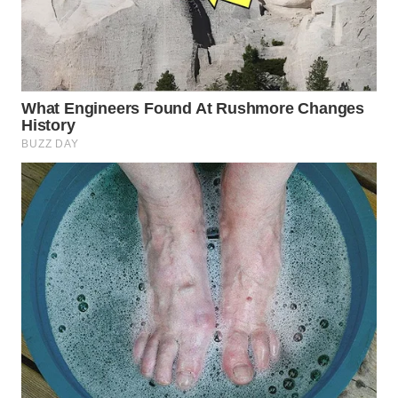
WN
NATUNA
WN
BINTAN
WN
MANDALIKA
WN
LIKUPANG
WN
LABUANBAJO
WN
BORNEO