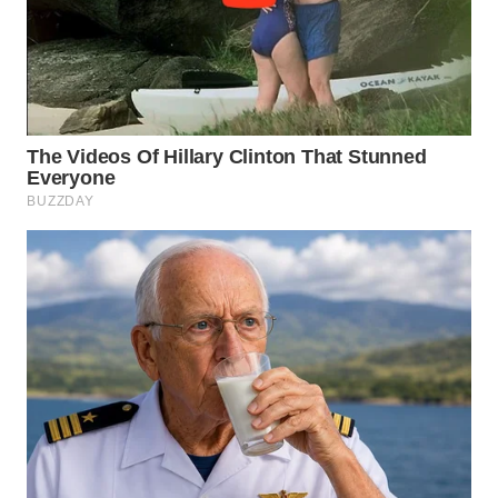
WN
TAPANULI
SELATAN
WN
TANJUNG
LESUNG
WN
KARO
WN
SIMALUNGUN
WN
LABUHANBATU
WN