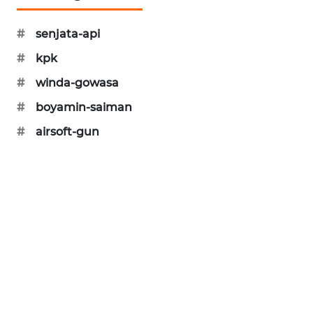
PORTAL
KONSUMEN
#
senjata-api
#
kpk
FORWAMKI
#
winda-gowasa
ALPERKLINAS
#
boyamin-saiman
#
airsoft-gun
FORJASIDA
TAMBANG
NEWS
SITUNGIR
NEWS
SIDIKALANG
NEWS