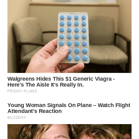
WN
KALTARA
WN
KALSEL
WN
KALTIM
WN
SULSEL
WN
GORONTALO
WN
SULUT