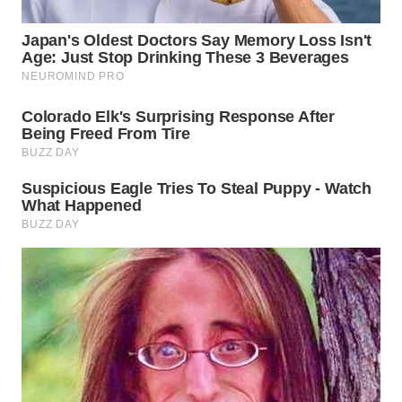
TAPANULI
TENGAH
WN DELI
SERDANG
WN
TEBING
TINGGI
WN
PAKPAK
WN
KARAWANG
WN
BEKASI