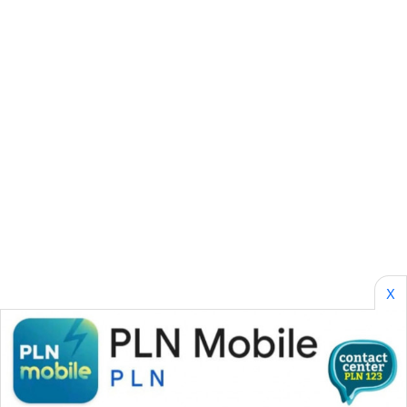
SONYA
ASA
NEWS
X