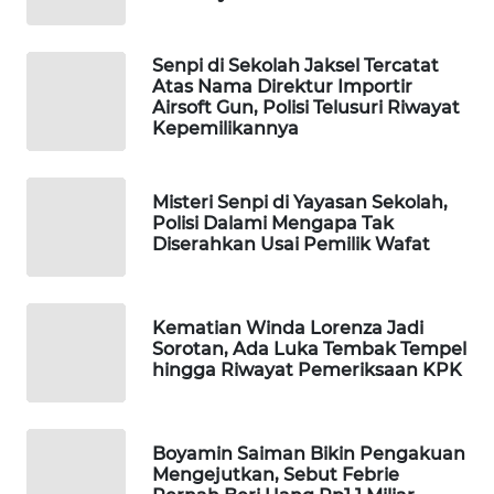
WAHANA
LISTRIK
Senpi di Sekolah Jaksel Tercatat
Atas Nama Direktur Importir
Airsoft Gun, Polisi Telusuri Riwayat
WAHANA
Kepemilikannya
TRAVEL
WAHANA
Misteri Senpi di Yayasan Sekolah,
TV
Polisi Dalami Mengapa Tak
Diserahkan Usai Pemilik Wafat
WAHANANEWS
ID
Kematian Winda Lorenza Jadi
Sorotan, Ada Luka Tembak Tempel
WAHANANEWS
hingga Riwayat Pemeriksaan KPK
CO ID
WAHANANEWS
Boyamin Saiman Bikin Pengakuan
NET
Mengejutkan, Sebut Febrie