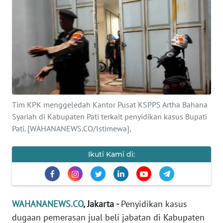
SAINS-TEKNO
KESEHATAN
INTERNASIONAL
SERBA-SERBI
Tim KPK menggeledah Kantor Pusat KSPPS Artha Bahana
Syariah di Kabupaten Pati terkait penyidikan kasus Bupati
PENDIDIKAN
Pati. [WAHANANEWS.CO/Istimewa],
OLAHRAGA
Ikuti Kami di:
OPINI
EDITORIAL
WAHANANEWS.CO
, Jakarta -
Penyidikan kasus
dugaan pemerasan jual beli jabatan di Kabupaten