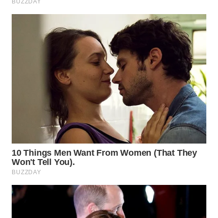
WN
INDRAMAYU
WN
KUNINGAN
WN
MAJALENGKA
WN
SUBANG
WN
SUKABUMI
WN
PURWAKARTA