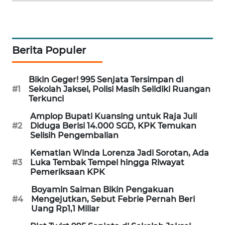
WAHANA
DESA
WISATA
Berita Populer
LAPAK
WAHANA
Bikin Geger! 995 Senjata Tersimpan di
#1
Sekolah Jaksel, Polisi Masih Selidiki Ruangan
Wahana
Terkunci
Network
Amplop Bupati Kuansing untuk Raja Juli
#2
Diduga Berisi 14.000 SGD, KPK Temukan
KONSUMEN
Selisih Pengembalian
LISTRIK
Kematian Winda Lorenza Jadi Sorotan, Ada
#3
Luka Tembak Tempel hingga Riwayat
MASYARAKAT
Pemeriksaan KPK
KELISTRIKAN
Boyamin Saiman Bikin Pengakuan
#4
Mengejutkan, Sebut Febrie Pernah Beri
WALINKI
Uang Rp1,1 Miliar
ID