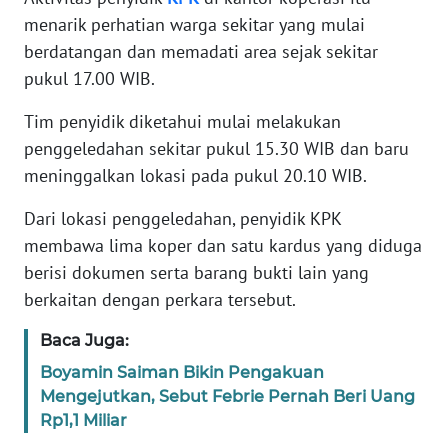
menarik perhatian warga sekitar yang mulai
KARIR
berdatangan dan memadati area sejak sekitar
pukul 17.00 WIB.
DISCLAIMER
Tim penyidik diketahui mulai melakukan
penggeledahan sekitar pukul 15.30 WIB dan baru
Wahana
News
meninggalkan lokasi pada pukul 20.10 WIB.
Regional
Dari lokasi penggeledahan, penyidik KPK
WN
membawa lima koper dan satu kardus yang diduga
SUMUT
berisi dokumen serta barang bukti lain yang
berkaitan dengan perkara tersebut.
WN
JAKARTA
Baca Juga:
Boyamin Saiman Bikin Pengakuan
WN
Mengejutkan, Sebut Febrie Pernah Beri Uang
JABAR
Rp1,1 Miliar