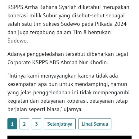
WN
KSPPS Artha Bahana Syariah diketahui merupakan
BANTEN
koperasi milik Subur yang disebut-sebut sebagai
salah satu tim sukses Sudewo pada Pilkada 2024
WN
dan juga tergabung dalam Tim 8 bentukan
NTT
Sudewo.
WN
Adanya penggeledahan tersebut dibenarkan Legal
KEPRI
Corporate KSPPS ABS Ahmad Nur Khodin.
WN
“Intinya kami menyayangkan karena tidak ada
PAPUA
kesempatan apa pun untuk mendampingi, namun
yang jelas penggeledahan ini tidak mempengaruhi
WN
kegiatan dan pelayanan koperasi, pelayanan tetap
PAPUA
berjalan seperti biasa,” ujarnya.
BARAT
1
2
3
Selanjutnya
Lihat Semua
WN
RIAU