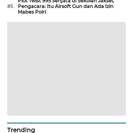
Plot Twist 995 Senjata di Sekolah Jaksel,
#5
Pengacara: Itu Airsoft Gun dan Ada Izin
MAWAKA
Mabes Polri
ID
MARTABAT
NET
PLN
WATCH
MKLI
LPKKI
LKKI
KOPEKLIN
Trending