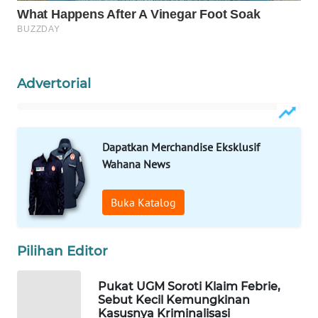
Wahana
Media
Group
WAHANA
Advertorial
NEWS
WAHANA
TANI
Dapatkan Merchandise Eksklusif
Wahana News
WAHANA
ADVOKAT
Buka Katalog
WAHANA
INFRASTRUKTUR
Pilihan Editor
Pukat UGM Soroti Klaim Febrie,
WAHANA
Sebut Kecil Kemungkinan
KONSUMEN
Kasusnya Kriminalisasi