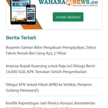
WN
BABEL
Install Aplikasi
WN
SUMBAR
Berita Terkait
WN
Boyamin Saiman Bikin Pengakuan Mengejutkan, Sebut
SUMSEL
Febrie Pernah Beri Uang Rp1,1 Miliar
WN
BENGKULU
Amplop Bupati Kuansing untuk Raja Juli Diduga Berisi
14.000 SGD, KPK Temukan Selisih Pengembalian
WN
LAMPUNG
Ditegur KPK terkait Hibah APBD ke Vertikal, Pemprov
Sulteng Melawan(?)
WN
JATENG
Konflik Kepentingan Jadi Pemicu Korupsi, Kementerian