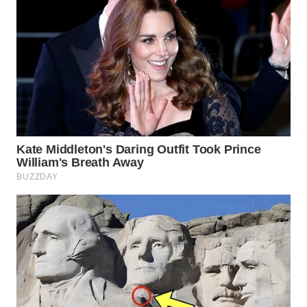
WN
PRIANGAN
TIMUR
WN
SEMARANG
WN
SOLO
WN
BOROBUDUR
WN
MADURA
WN
SURABAYA