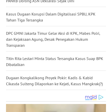
PANRB Dorong ASN Deklarasi Sejak Dini
WN
NUSANTARA
Kasus Dugaan Korupsi Dalam Digitalisasi SPBU, KPK
Tahan Tiga Tersangka
WN
JOGJA
DPC GMNI Jakarta Timur Gelar Aksi di KPK, Mabes Polri,
dan Kejaksaan Agung, Desak Penegakan Hukum
WN
Transparan
JATIM
Titin Rita Lestari Minta Status Tersangka Kasus Suap BPK
WN
Dibatalkan
BALI
Dugaan Kongkalikong Proyek Pokir: Kadis & Kabid
WN
Cikasda Sulteng Dilaporkan ke Kejati, Kasus Mangkrak(?)
KALBAR
WN
KALTENG