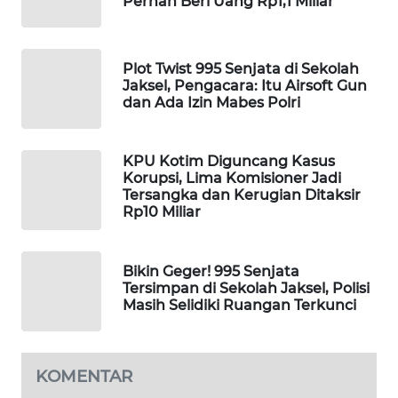
Pernah Beri Uang Rp1,1 Miliar
WAHANA
SPORT
Plot Twist 995 Senjata di Sekolah
Jaksel, Pengacara: Itu Airsoft Gun
WAHANA
dan Ada Izin Mabes Polri
UMKM
WAHANA
KPU Kotim Diguncang Kasus
SELEB
Korupsi, Lima Komisioner Jadi
Tersangka dan Kerugian Ditaksir
Rp10 Miliar
WAHANA
PERSONA
Bikin Geger! 995 Senjata
WAHANA
Tersimpan di Sekolah Jaksel, Polisi
OTOMOTIF
Masih Selidiki Ruangan Terkunci
WAHANA
HEALTH
KOMENTAR