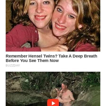
WN
MALUKU
WN
MALUT
WN
DAIRI
WN
DANAU
TOBA
WN
NIAS
WN
LANGKAT