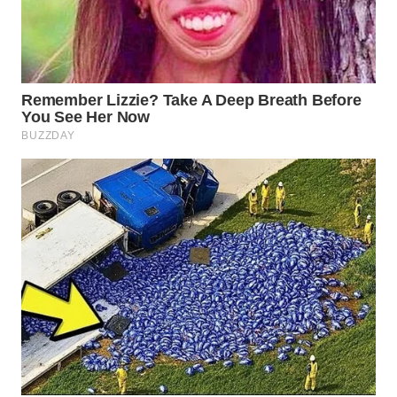
WN
BOGOR
WN
DEPOK
WN
TAPANULI
UTARA
WN
SAMOSIR
WN
PADANG
LAWAS