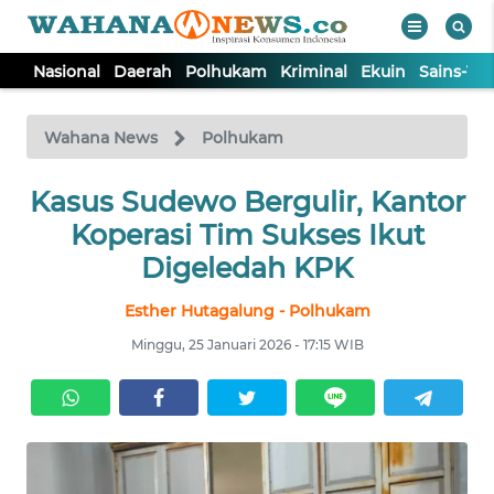
Nasional
Daerah
Polhukam
Kriminal
Ekuin
Sains-Te
WAHANA
Tutup
TV
Wahana News
Polhukam
Kasus Sudewo Bergulir, Kantor
NASIONAL
Koperasi Tim Sukses Ikut
DAERAH
Digeledah KPK
Esther Hutagalung - Polhukam
POLHUKAM
Minggu, 25 Januari 2026 - 17:15 WIB
KRIMINAL
EKUIN