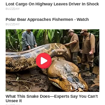
WN
SUMEDANG
WN
CIANJUR
WN
KEPULAUAN
SERIBU
WN
TANGERANG
WN
BINJAI
WN
CIREBON