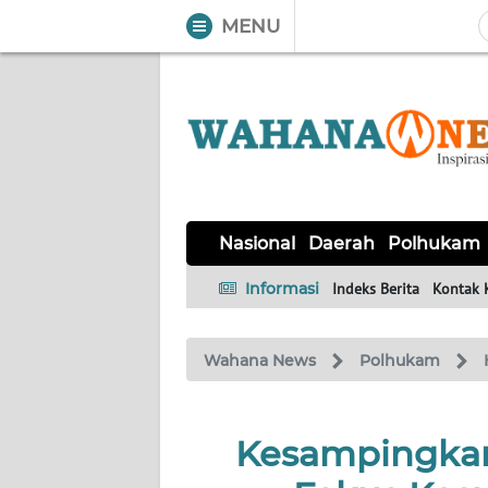
MENU
WAHANA
Tutup
TV
NASIONAL
DAERAH
POLHUKAM
KRIMINAL
EKUIN
SAINS-
KESEHATAN
INTERNASIONAL
Nasional
Daerah
Polhukam
TEKNO
Informasi
Indeks Berita
Kontak 
SERBA-
PENDIDIKAN
OLAHRAGA
OPINI
SERBI
Wahana News
Polhukam
EDITORIAL
Kesampingkan
Informasi