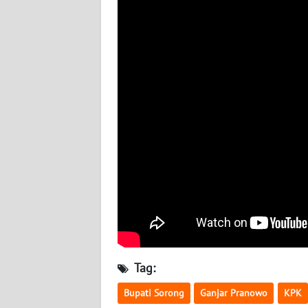
BABEL
WN
SUMBAR
WN
SUMSEL
WN
BENGKULU
WN
LAMPUNG
WN
JATENG
Tag:
Bupati Sorong
Ganjar Pranowo
KPK
WN