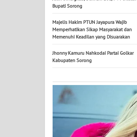
KALTARA
Bupati Sorong
WN
Majelis Hakim PTUN Jayapura Wajib
KALSEL
Memperhatikan Sikap Masyarakat dan
Memenuhi Keadilan yang Disuarakan
WN
KALTIM
Jhonny Kamuru Nahkodai Partai Golkar
Kabupaten Sorong
WN
SULSEL
WN
GORONTALO
WN
SULUT
WN
MALUKU