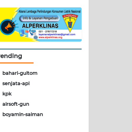
rending
bahari-gultom
senjata-api
kpk
airsoft-gun
boyamin-saiman