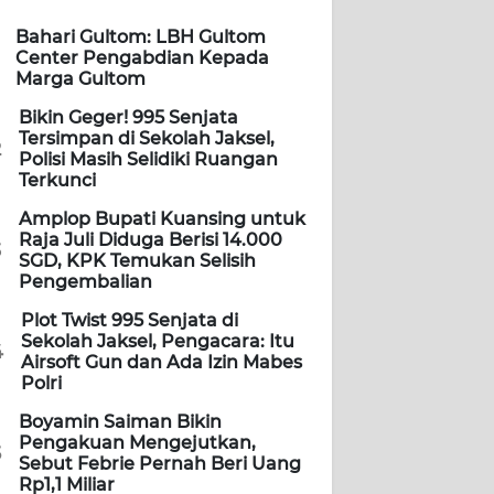
Bahari Gultom: LBH Gultom
Center Pengabdian Kepada
Marga Gultom
Bikin Geger! 995 Senjata
Tersimpan di Sekolah Jaksel,
2
Polisi Masih Selidiki Ruangan
Terkunci
Amplop Bupati Kuansing untuk
Raja Juli Diduga Berisi 14.000
3
SGD, KPK Temukan Selisih
Pengembalian
Plot Twist 995 Senjata di
Sekolah Jaksel, Pengacara: Itu
4
Airsoft Gun dan Ada Izin Mabes
Polri
Boyamin Saiman Bikin
Pengakuan Mengejutkan,
5
Sebut Febrie Pernah Beri Uang
Rp1,1 Miliar