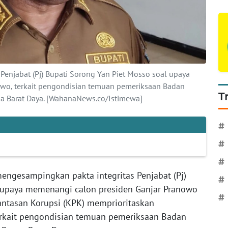
enjabat (Pj) Bupati Sorong Yan Piet Mosso soal upaya
wo, terkait pengondisian temuan pemeriksaan Badan
T
ua Barat Daya. [WahanaNews.co/Istimewa]
#
#
#
ngesampingkan pakta integritas Penjabat (Pj)
#
l upaya memenangi calon presiden Ganjar Pranowo
#
antasan Korupsi (KPK) memprioritaskan
erkait pengondisian temuan pemeriksaan Badan