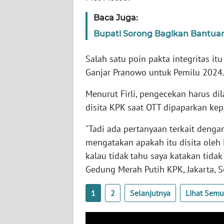
SERAMBI
Baca Juga:
WN
Bupati Sorong Bagikan Bantu
JAMBI
Salah satu poin pakta integritas i
WN
Ganjar Pranowo untuk Pemilu 2024
SULTRA
Menurut Firli, pengecekan harus 
disita KPK saat OTT dipaparkan ke
WN
NTB
"Tadi ada pertanyaan terkait dengan
mengatakan apakah itu disita oleh 
WN
kalau tidak tahu saya katakan tidak 
SULTENG
Gedung Merah Putih KPK, Jakarta, S
WN
SULBAR
1
2
Selanjutnya
Lihat Sem
WN