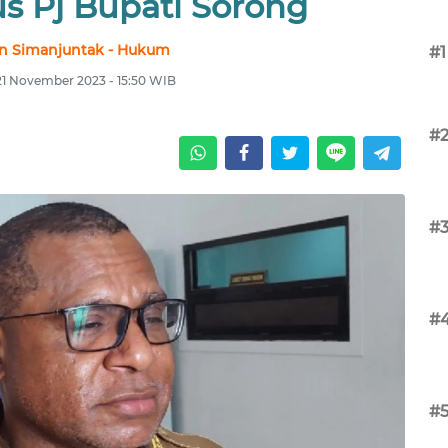
s Pj Bupati Sorong
n Simanjuntak - Hukum
#1
 21 November 2023 - 15:50 WIB
#
#
#
#