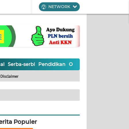
NETWORK
al
Serba-serbi
Pendidikan
Olahraga
Opini
Editoria
Disclaimer
erita Populer