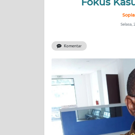
Fokus Kasu
INDEKS
BERITA
Sopia
Selasa,
KONTAK
KAMI
Komentar
INFO
IKLAN
TENTANG
KAMI
PEDOMAN
MEDIA
SIBER
REDAKSI