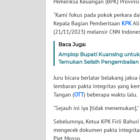
Pemeriksa Keuangan (BPK) Provinsi
"Kami fokus pada pokok perkara da
WN
NTT
Kepala Bagian Pemberitaan
KPK
Ali
(21/11/2023) melansir CNN Indones
WN
Baca Juga:
KEPRI
Amplop Bupati Kuansing untuk R
WN
Temukan Selisih Pengembalian
PAPUA
Juru bicara berlatar belakang jak
WN
lembaran pakta integritas yang ke
PAPUA
Tangan (
OTT
) beberapa waktu lalu.
BARAT
"Sejauh ini iya [tidak menemukan]," 
WN
Sebelumnya, Ketua KPK Firli Bahur
RIAU
mengecek dokumen pakta integritas
Piet Mosso.
WN