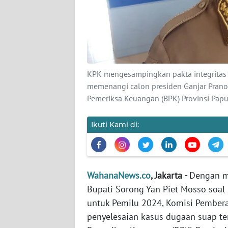
KARIR
DISCLAIMER
Wahana
News
KPK mengesampingkan pakta integritas P
Regional
memenangi calon presiden Ganjar Prano
Pemeriksa Keuangan (BPK) Provinsi Pap
WN
SUMUT
Ikuti Kami di:
WN
JAKARTA
WahanaNews.co
, Jakarta -
Dengan me
WN
Bupati Sorong Yan Piet Mosso soa
JABAR
untuk Pemilu 2024, Komisi Pember
penyelesaian kasus dugaan suap t
WN
BANTEN