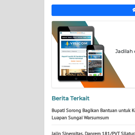
NUSANTARA
WN
JOGJA
WN
JATIM
Jadilah
WN
BALI
WN
KALBAR
Berita Terkait
WN
Bupati Sorong Bagikan Bantuan untuk 
KALTENG
Luapan Sungai Warsumsum
WN
Jalin Sinergitas, Danrem 181/PVT Silatu