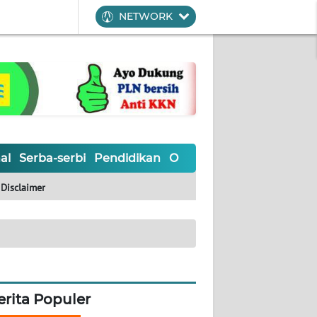
NETWORK
al
Serba-serbi
Pendidikan
Olahraga
Opini
Editoria
Disclaimer
erita Populer