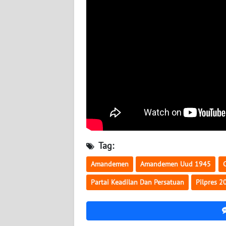
BABEL
WN
SUMBAR
WN
SUMSEL
WN
BENGKULU
WN
Tag:
LAMPUNG
Amandemen
Amandemen Uud 1945
WN
Partai Keadilan Dan Persatuan
Pilpres 2
JATENG
WN