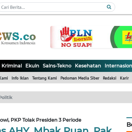
Kriminal
Ekuin
Sains-Tekno
Kesehatan
Internasion
Kami
Info Iklan
Tentang Kami
Pedoman Media Siber
Redaksi
Karir
Politik
wi, PKP Tolak Presiden 3 Periode
B
s AHY, Mbak Puan, Pak