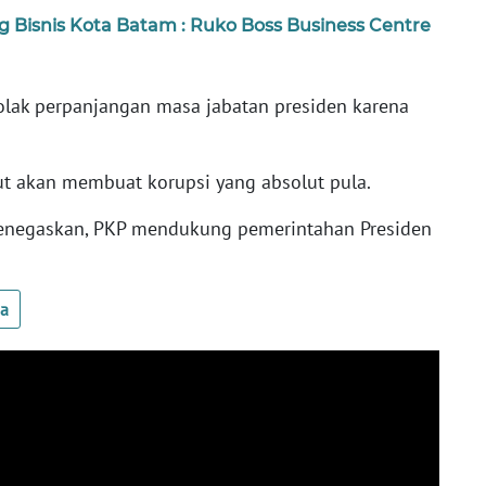
ng Bisnis Kota Batam : Ruko Boss Business Centre
lak perpanjangan masa jabatan presiden karena
t akan membuat korupsi yang absolut pula.
 menegaskan, PKP mendukung pemerintahan Presiden
ua