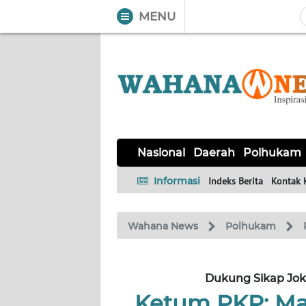
MENU
WAHANA
Tutup
TV
NASIONAL
DAERAH
POLHUKAM
KRIMINAL
EKUIN
SAINS-
KESEHATAN
INTERNASIONAL
Nasional
Daerah
Polhukam
TEKNO
Informasi
Indeks Berita
Kontak 
SERBA-
PENDIDIKAN
OLAHRAGA
OPINI
SERBI
Wahana News
Polhukam
EDITORIAL
Dukung Sikap Joko
Informasi
Ketum PKP: Ma