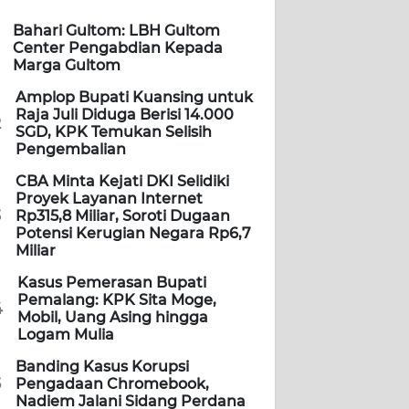
Bahari Gultom: LBH Gultom
Center Pengabdian Kepada
Marga Gultom
Amplop Bupati Kuansing untuk
Raja Juli Diduga Berisi 14.000
2
SGD, KPK Temukan Selisih
Pengembalian
CBA Minta Kejati DKI Selidiki
Proyek Layanan Internet
3
Rp315,8 Miliar, Soroti Dugaan
Potensi Kerugian Negara Rp6,7
Miliar
Kasus Pemerasan Bupati
Pemalang: KPK Sita Moge,
4
Mobil, Uang Asing hingga
Logam Mulia
Banding Kasus Korupsi
5
Pengadaan Chromebook,
Nadiem Jalani Sidang Perdana