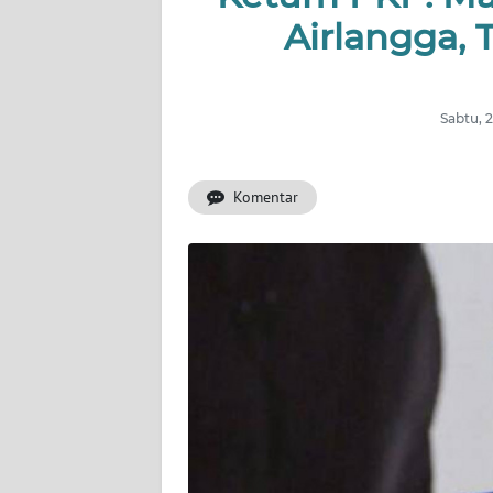
INDEKS
Airlangga, 
BERITA
KONTAK
KAMI
Sabtu, 
INFO
Komentar
IKLAN
TENTANG
KAMI
PEDOMAN
MEDIA
SIBER
REDAKSI