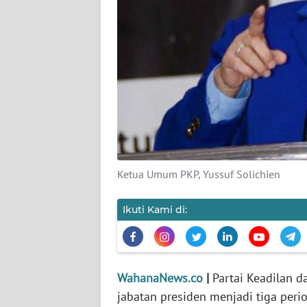
KARIR
DISCLAIMER
Wahana
News
Regional
WN
SUMUT
Ketua Umum PKP, Yussuf Solichien
WN
JAKARTA
Ikuti Kami di:
WN
JABAR
WahanaNews.co
|
Partai Keadilan 
WN
jabatan presiden menjadi tiga peri
BANTEN