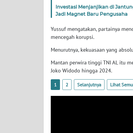
SERAMBI
Investasi Menjanjikan di Jantu
Jadi Magnet Baru Pengusaha
WN
JAMBI
Yussuf mengatakan, partainya meno
mencegah korupsi.
WN
SULTRA
Menurutnya, kekuasaan yang absolu
Mantan perwira tinggi TNI AL itu
WN
Joko Widodo hingga 2024.
NTB
1
2
Selanjutnya
Lihat Sem
WN
SULTENG
WN
SULBAR
WN