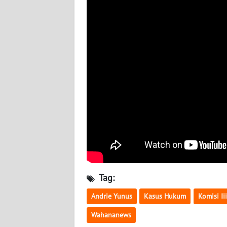
BABEL
WN
SUMBAR
WN
SUMSEL
WN
BENGKULU
WN
LAMPUNG
Tag:
WN
JATENG
Andrie Yunus
Kasus Hukum
Komisi Iii
Wahananews
WN