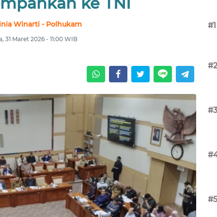
impahkan ke TNI
nia Winarti - Polhukam
#1
a, 31 Maret 2026 - 11:00 WIB
#
#
#
#