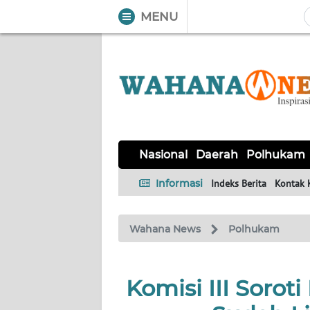
MENU
WAHANA
Tutup
TV
NASIONAL
DAERAH
POLHUKAM
KRIMINAL
EKUIN
SAINS-
KESEHATAN
INTERNASIONAL
Nasional
Daerah
Polhukam
TEKNO
Informasi
Indeks Berita
Kontak 
SERBA-
PENDIDIKAN
OLAHRAGA
OPINI
SERBI
Wahana News
Polhukam
EDITORIAL
Komisi III Soroti
Informasi