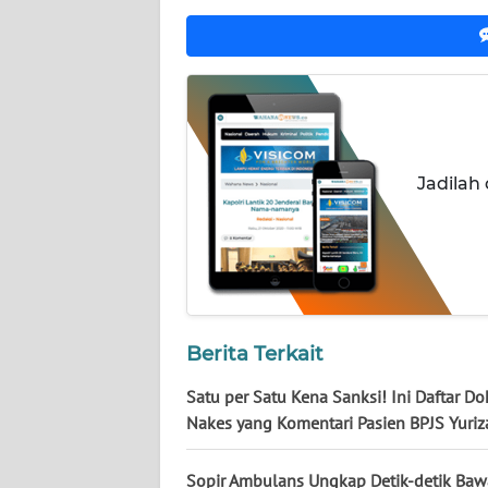
NUSANTARA
WN
JOGJA
WN
JATIM
Jadilah
WN
BALI
WN
KALBAR
Berita Terkait
WN
Satu per Satu Kena Sanksi! Ini Daftar Do
KALTENG
Nakes yang Komentari Pasien BPJS Yuriz
WN
Sopir Ambulans Ungkap Detik-detik Baw