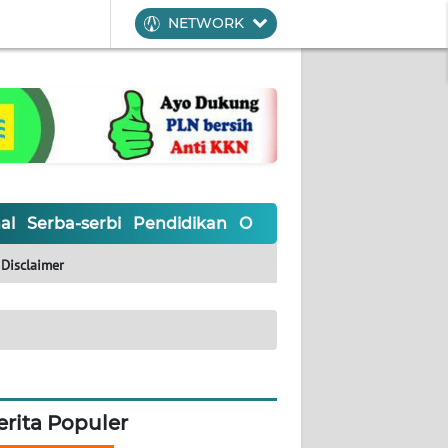
NETWORK
al
Serba-serbi
Pendidikan
Olahraga
Opini
Editoria
Disclaimer
erita Populer