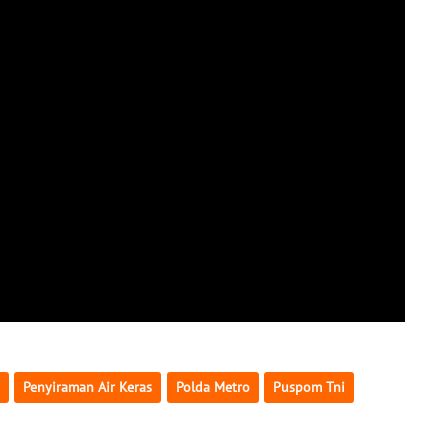
Penyiraman Air Keras
Polda Metro
Puspom Tni