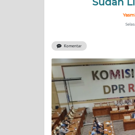
Sudah L
INDEKS
BERITA
Yasmi
Selas
KONTAK
KAMI
Komentar
INFO
IKLAN
TENTANG
KAMI
PEDOMAN
MEDIA
SIBER
REDAKSI