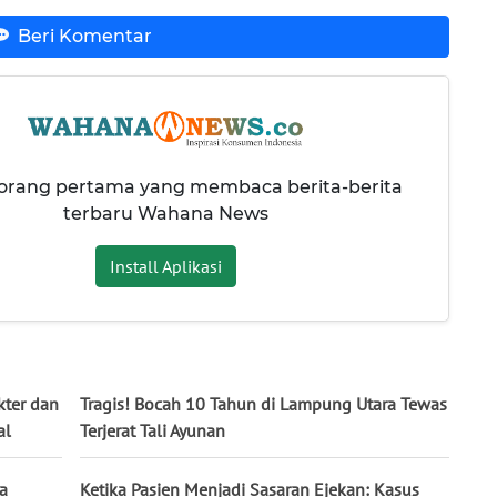
Beri Komentar
 orang pertama yang membaca berita-berita
terbaru Wahana News
Install Aplikasi
kter dan
Tragis! Bocah 10 Tahun di Lampung Utara Tewas
al
Terjerat Tali Ayunan
a
Ketika Pasien Menjadi Sasaran Ejekan: Kasus