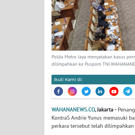
KARIR
DISCLAIMER
Wahana
News
Regional
Polda Metro Jaya menyatakan kasus penyi
WN
dilimpahkan ke Puspom TNI.WAHANANE
SUMUT
Ikuti Kami di:
WN
JAKARTA
WN
WAHANANEWS.CO
, Jakarta -
Penanga
JABAR
KontraS Andrie Yunus memasuki ba
perkara tersebut telah dilimpahkan 
WN
BANTEN