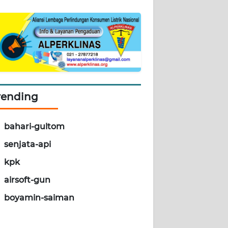
rending
bahari-gultom
senjata-api
kpk
airsoft-gun
boyamin-saiman