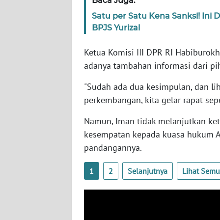
Baca Juga:
SERAMBI
Satu per Satu Kena Sanksi! Ini
BPJS Yurizal
WN
JAMBI
Ketua Komisi III DPR RI Habibur
adanya tambahan informasi dari pih
WN
SULTRA
"Sudah ada dua kesimpulan, dan liha
perkembangan, kita gelar rapat sepe
WN
NTB
Namun, Iman tidak melanjutkan ke
kesempatan kepada kuasa hukum An
WN
pandangannya.
SULTENG
1
2
Selanjutnya
Lihat Sem
WN
SULBAR
WN