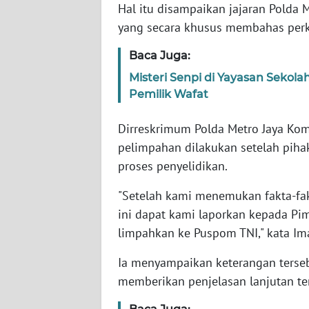
Hal itu disampaikan jajaran Polda 
yang secara khusus membahas perk
WN
NTT
Baca Juga:
Misteri Senpi di Yayasan Sekola
WN
Pemilik Wafat
KEPRI
Dirreskrimum Polda Metro Jaya K
WN
pelimpahan dilakukan setelah pih
PAPUA
proses penyelidikan.
WN
"Setelah kami menemukan fakta-fakt
PAPUA
ini dapat kami laporkan kepada P
BARAT
limpahkan ke Puspom TNI," kata Im
WN
Ia menyampaikan keterangan terseb
RIAU
memberikan penjelasan lanjutan ter
WN