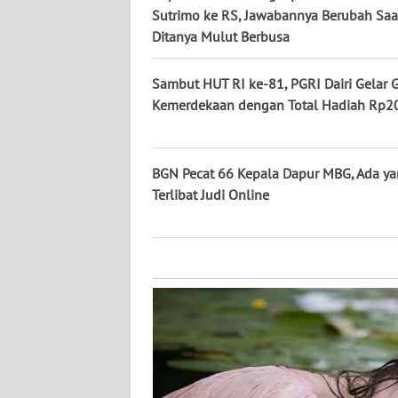
KALTARA
Sutrimo ke RS, Jawabannya Berubah Saa
Ditanya Mulut Berbusa
WN
KALSEL
Sambut HUT RI ke-81, PGRI Dairi Gelar 
Kemerdekaan dengan Total Hadiah Rp20
WN
KALTIM
BGN Pecat 66 Kepala Dapur MBG, Ada y
WN
Terlibat Judi Online
SULSEL
WN
GORONTALO
WN
SULUT
WN
MALUKU