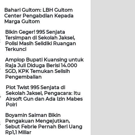
Bahari Gultom: LBH Gultom
Center Pengabdian Kepada
Marga Gultom
Bikin Geger! 995 Senjata
Tersimpan di Sekolah Jaksel,
2
Polisi Masih Selidiki Ruangan
Terkunci
Amplop Bupati Kuansing untuk
Raja Juli Diduga Berisi 14.000
3
SGD, KPK Temukan Selisih
Pengembalian
Plot Twist 995 Senjata di
Sekolah Jaksel, Pengacara: Itu
4
Airsoft Gun dan Ada Izin Mabes
Polri
Boyamin Saiman Bikin
Pengakuan Mengejutkan,
5
Sebut Febrie Pernah Beri Uang
Rp1,1 Miliar