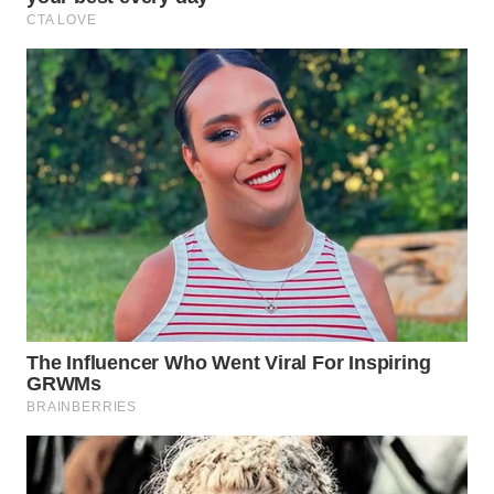
TAPANULI
TENGAH
WN DELI
SERDANG
WN
TEBING
TINGGI
WN
PAKPAK
WN
KARAWANG
WN
BEKASI