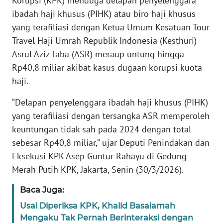
Korupsi (KPK) menduga delapan penyelenggara
Informasi
ibadah haji khusus (PIHK) atau biro haji khusus
INDEKS
yang terafiliasi dengan Ketua Umum Kesatuan Tour
BERITA
Travel Haji Umrah Republik Indonesia (Kesthuri)
Asrul Aziz Taba (ASR) meraup untung hingga
KONTAK
Rp40,8 miliar akibat kasus dugaan korupsi kuota
KAMI
haji.
INFO
“Delapan penyelenggara ibadah haji khusus (PIHK)
IKLAN
yang terafiliasi dengan tersangka ASR memperoleh
keuntungan tidak sah pada 2024 dengan total
TENTANG
sebesar Rp40,8 miliar,” ujar Deputi Penindakan dan
KAMI
Eksekusi KPK Asep Guntur Rahayu di Gedung
Merah Putih KPK, Jakarta, Senin (30/3/2026).
PEDOMAN
MEDIA
Baca Juga:
SIBER
Usai Diperiksa KPK, Khalid Basalamah
Mengaku Tak Pernah Berinteraksi dengan
REDAKSI