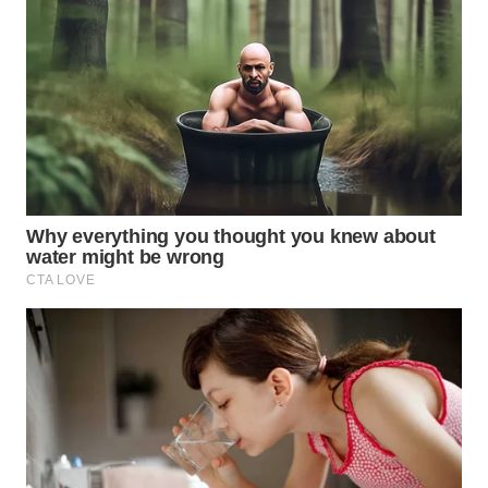
WN
NATUNA
WN
BINTAN
WN
MANDALIKA
WN
LIKUPANG
WN
LABUANBAJO
WN
BORNEO