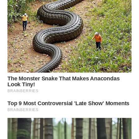
WN
PRIANGAN
TIMUR
WN
SEMARANG
WN
SOLO
WN
BOROBUDUR
WN
MADURA
WN
SURABAYA