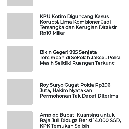
WAHANA
DESA
KPU Kotim Diguncang Kasus
WISATA
Korupsi, Lima Komisioner Jadi
Tersangka dan Kerugian Ditaksir
Rp10 Miliar
LAPAK
WAHANA
Bikin Geger! 995 Senjata
Wahana
Tersimpan di Sekolah Jaksel, Polisi
Network
Masih Selidiki Ruangan Terkunci
KONSUMEN
LISTRIK
Roy Suryo Gugat Polda Rp206
Juta, Hakim Nyatakan
Permohonan Tak Dapat Diterima
MASYARAKAT
KELISTRIKAN
Amplop Bupati Kuansing untuk
WALINKI
Raja Juli Diduga Berisi 14.000 SGD,
ID
KPK Temukan Selisih