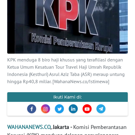
SAINS-TEKNO
KESEHATAN
INTERNASIONAL
SERBA-SERBI
KPK menduga 8 biro haji khusus yang terafiliasi dengan
Ketua Umum Kesatuan Tour Travel Haji Umrah Republik
PENDIDIKAN
Indonesia (Kesthuri) Asrul Aziz Taba (ASR) meraup untung
hingga Rp40,8 miliar. [WahanaNews.co/Istimewa]
OLAHRAGA
Ikuti Kami di:
OPINI
EDITORIAL
WAHANANEWS.CO
, Jakarta -
Komisi Pemberantasan