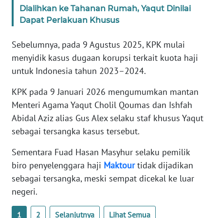
WN
Dialihkan ke Tahanan Rumah, Yaqut Dinilai
BANTEN
Dapat Perlakuan Khusus
Sebelumnya, pada 9 Agustus 2025, KPK mulai
WN
NTT
menyidik kasus dugaan korupsi terkait kuota haji
untuk Indonesia tahun 2023–2024.
WN
KEPRI
KPK pada 9 Januari 2026 mengumumkan mantan
Menteri Agama Yaqut Cholil Qoumas dan Ishfah
WN
Abidal Aziz alias Gus Alex selaku staf khusus Yaqut
PAPUA
sebagai tersangka kasus tersebut.
Sementara Fuad Hasan Masyhur selaku pemilik
WN
PAPUA
biro penyelenggara haji
Maktour
tidak dijadikan
BARAT
sebagai tersangka, meski sempat dicekal ke luar
negeri.
WN
RIAU
1
2
Selanjutnya
Lihat Semua