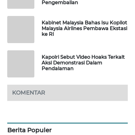
Pengembalian
MAWAKA
ID
Kabinet Malaysia Bahas Isu Kopilot
Malaysia Airlines Pembawa Ekstasi
MARTABAT
ke RI
NET
PLN
Kapolri Sebut Video Hoaks Terkait
WATCH
Aksi Demonstrasi Dalam
Pendalaman
MKLI
KOMENTAR
LPKKI
LKKI
KOPEKLIN
Berita Populer