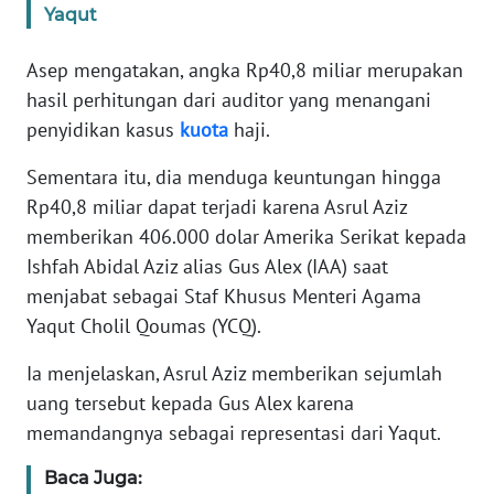
Yaqut
KARIR
Asep mengatakan, angka Rp40,8 miliar merupakan
hasil perhitungan dari auditor yang menangani
DISCLAIMER
penyidikan kasus
kuota
haji.
Wahana
Sementara itu, dia menduga keuntungan hingga
News
Rp40,8 miliar dapat terjadi karena Asrul Aziz
Regional
memberikan 406.000 dolar Amerika Serikat kepada
Ishfah Abidal Aziz alias Gus Alex (IAA) saat
WN
SUMUT
menjabat sebagai Staf Khusus Menteri Agama
Yaqut Cholil Qoumas (YCQ).
WN
Ia menjelaskan, Asrul Aziz memberikan sejumlah
JAKARTA
uang tersebut kepada Gus Alex karena
memandangnya sebagai representasi dari Yaqut.
WN
JABAR
Baca Juga: