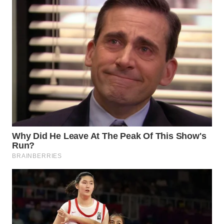
WN
KALTARA
WN
KALSEL
WN
KALTIM
WN
SULSEL
WN
GORONTALO
WN
SULUT