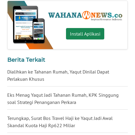
WN
BABEL
WN
Install Aplikasi
SUMBAR
WN
Berita Terkait
SUMSEL
Dialihkan ke Tahanan Rumah, Yaqut Dinilai Dapat
WN
Perlakuan Khusus
BENGKULU
Eks Menag Yaqut Jadi Tahanan Rumah, KPK Singgung
WN
soal Strategi Penanganan Perkara
LAMPUNG
Terungkap, Surat Bos Travel Haji ke Yaqut Jadi Awal
WN
Skandal Kuota Haji Rp622 Miliar
JATENG