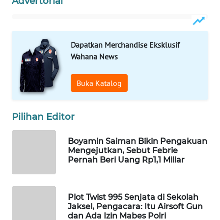
Advertorial
WAHANA
SPORT
Dapatkan Merchandise Eksklusif
WAHANA
Wahana News
UMKM
Buka Katalog
WAHANA
SELEB
Pilihan Editor
WAHANA
PERSONA
Boyamin Saiman Bikin Pengakuan
Mengejutkan, Sebut Febrie
WAHANA
Pernah Beri Uang Rp1,1 Miliar
OTOMOTIF
WAHANA
Plot Twist 995 Senjata di Sekolah
HEALTH
Jaksel, Pengacara: Itu Airsoft Gun
dan Ada Izin Mabes Polri