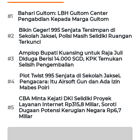
PORTAL
KONSUMEN
Bahari Gultom: LBH Gultom Center
#1
Pengabdian Kepada Marga Gultom
FORWAMKI
Bikin Geger! 995 Senjata Tersimpan di
#2
Sekolah Jaksel, Polisi Masih Selidiki Ruangan
Terkunci
ALPERKLINAS
Amplop Bupati Kuansing untuk Raja Juli
#3
Diduga Berisi 14.000 SGD, KPK Temukan
FORJASIDA
Selisih Pengembalian
Plot Twist 995 Senjata di Sekolah Jaksel,
TAMBANG
#4
Pengacara: Itu Airsoft Gun dan Ada Izin
NEWS
Mabes Polri
CBA Minta Kejati DKI Selidiki Proyek
SITUNGIR
Layanan Internet Rp315,8 Miliar, Soroti
#5
NEWS
Dugaan Potensi Kerugian Negara Rp6,7
Miliar
SIDIKALANG
NEWS