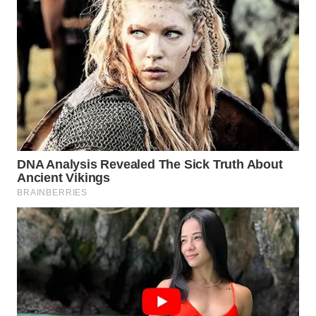
WN
BOGOR
WN
DEPOK
WN
TAPANULI
UTARA
WN
SAMOSIR
WN
PADANG
LAWAS