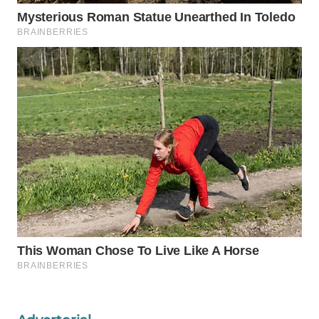
WAHANA
LISTRIK
WAHANA
TRAVEL
WAHANA
TV
WAHANANEWS
ID
WAHANANEWS
CO ID
WAHANANEWS
NET