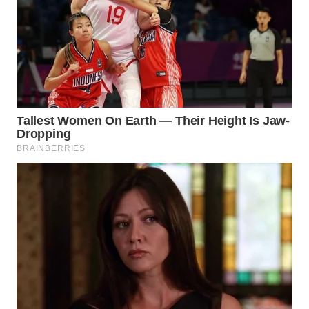
WN
MALUKU
WN
MALUT
WN
DAIRI
WN
DANAU
TOBA
WN
NIAS
WN
LANGKAT