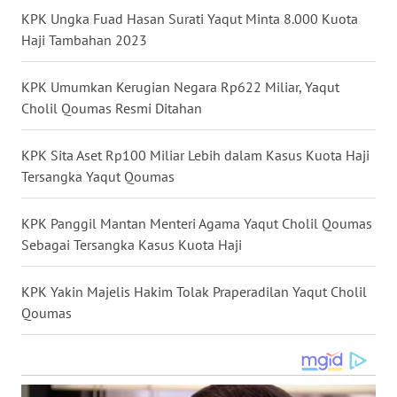
KPK Ungka Fuad Hasan Surati Yaqut Minta 8.000 Kuota
WN
Haji Tambahan 2023
NUSANTARA
KPK Umumkan Kerugian Negara Rp622 Miliar, Yaqut
WN
JOGJA
Cholil Qoumas Resmi Ditahan
WN
KPK Sita Aset Rp100 Miliar Lebih dalam Kasus Kuota Haji
JATIM
Tersangka Yaqut Qoumas
WN
KPK Panggil Mantan Menteri Agama Yaqut Cholil Qoumas
BALI
Sebagai Tersangka Kasus Kuota Haji
WN
KPK Yakin Majelis Hakim Tolak Praperadilan Yaqut Cholil
KALBAR
Qoumas
WN
KALTENG