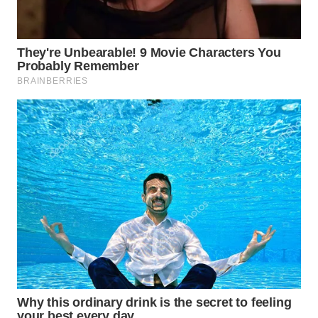
WN
TAPANULI
SELATAN
WN
TANJUNG
LESUNG
WN
KARO
WN
SIMALUNGUN
WN
LABUHANBATU
WN