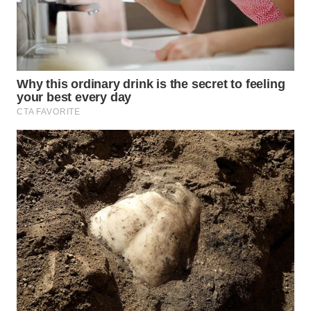
Wahana
Media
Group
WAHANA
NEWS
WAHANA
TANI
WAHANA
ADVOKAT
WAHANA
INFRASTRUKTUR
WAHANA
KONSUMEN