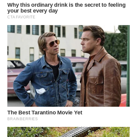
WN
INDRAMAYU
WN
KUNINGAN
WN
MAJALENGKA
WN
SUBANG
WN
SUKABUMI
WN
PURWAKARTA