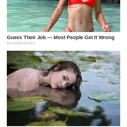
WN
SUMEDANG
WN
CIANJUR
WN
KEPULAUAN
SERIBU
WN
TANGERANG
WN
BINJAI
WN
CIREBON