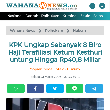
Nasional
Daerah
Polhukam
Kriminal
Ekuin
Sains-Te
WAHANA
Tutup
TV
Wahana News
Polhukam
Hukum
NASIONAL
KPK Ungkap Sebanyak 8 Biro
Haji Terafiliasi Ketum Kesthuri
DAERAH
untung Hingga Rp40,8 Miliar
Sopian Simajuntak - Hukum
POLHUKAM
Selasa, 31 Maret 2026 - 07:44 WIB
KRIMINAL
EKUIN