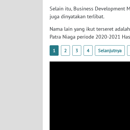
BABEL
Selain itu, Business Development 
juga dinyatakan terlibat.
WN
SUMBAR
Nama lain yang ikut terseret adala
Patra Niaga periode 2020-2021 Ha
WN
SUMSEL
1
2
3
4
Selanjutnya
WN
BENGKULU
WN
LAMPUNG
WN
JATENG
WN