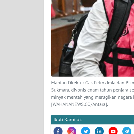
KARIR
DISCLAIMER
Wahana
News
Regional
WN
SUMUT
Mantan Direktur Gas Petrokimia dan Bisni
WN
JAKARTA
Sukmara, divonis enam tahun penjara sete
minyak mentah yang merugikan negara hi
[WAHANANEWS.CO/Antara].
WN
JABAR
Ikuti Kami di:
WN
BANTEN