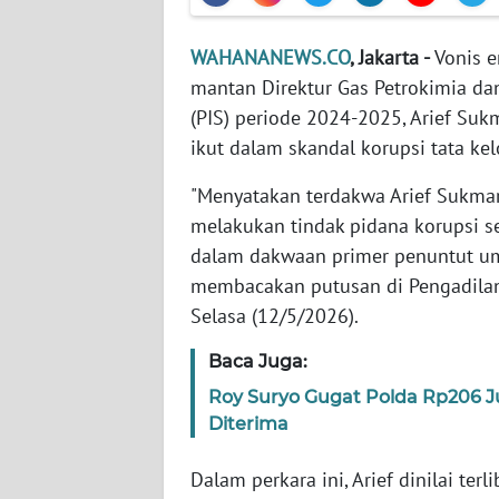
WAHANANEWS.CO
, Jakarta -
Vonis e
WN
NTT
mantan Direktur Gas Petrokimia dan
(PIS) periode 2024-2025, Arief Suk
WN
ikut dalam skandal korupsi tata k
KEPRI
"Menyatakan terdakwa Arief Sukmar
WN
melakukan tindak pidana korupsi 
PAPUA
dalam dakwaan primer penuntut um
membacakan putusan di Pengadil
WN
Selasa (12/5/2026).
PAPUA
BARAT
Baca Juga:
Roy Suryo Gugat Polda Rp206 
WN
Diterima
RIAU
Dalam perkara ini, Arief dinilai te
WN