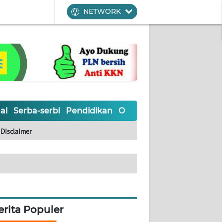
NETWORK
al
Serba-serbi
Pendidikan
Olahraga
Opini
Editoria
Disclaimer
erita Populer