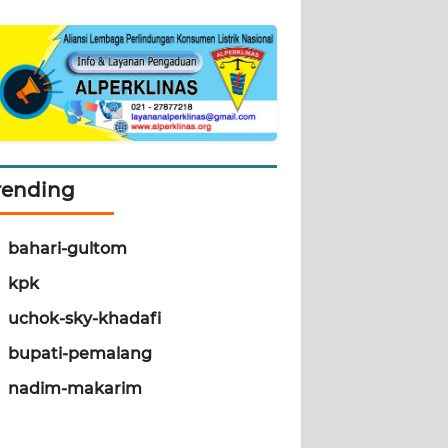
rending
bahari-gultom
kpk
uchok-sky-khadafi
bupati-pemalang
nadim-makarim