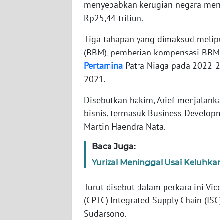
menyebabkan kerugian negara menca
SERAMBI
Rp25,44 triliun.
WN
Tiga tahapan yang dimaksud melip
JAMBI
(BBM), pemberian kompensasi BBM
Pertamina
Patra Niaga pada 2022-20
WN
2021.
SULTRA
Disebutkan hakim, Arief menjalank
WN
bisnis, termasuk Business Develop
NTB
Martin Haendra Nata.
WN
Baca Juga:
SULTENG
Yurizal Meninggal Usai Keluhk
WN
Turut disebut dalam perkara ini Vic
SULBAR
(CPTC) Integrated Supply Chain (IS
Sudarsono.
WN