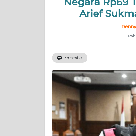
Negara Rp69 Tr
INDEKS
BERITA
Arief Sukm
KONTAK
Denny
KAMI
Rabu
INFO
IKLAN
Komentar
TENTANG
KAMI
PEDOMAN
MEDIA
SIBER
REDAKSI