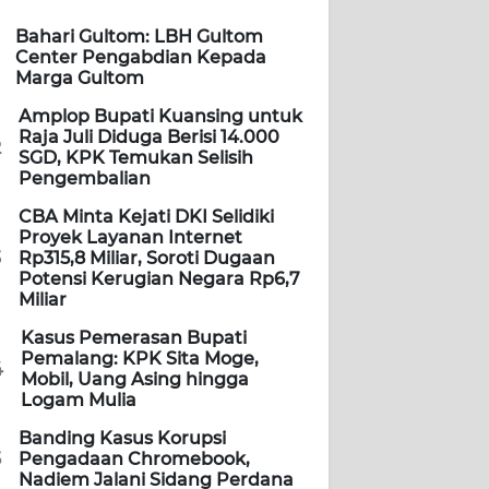
Bahari Gultom: LBH Gultom
Center Pengabdian Kepada
Marga Gultom
Amplop Bupati Kuansing untuk
Raja Juli Diduga Berisi 14.000
2
SGD, KPK Temukan Selisih
Pengembalian
CBA Minta Kejati DKI Selidiki
Proyek Layanan Internet
3
Rp315,8 Miliar, Soroti Dugaan
Potensi Kerugian Negara Rp6,7
Miliar
Kasus Pemerasan Bupati
Pemalang: KPK Sita Moge,
4
Mobil, Uang Asing hingga
Logam Mulia
Banding Kasus Korupsi
5
Pengadaan Chromebook,
Nadiem Jalani Sidang Perdana