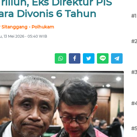
iliun, Eks Direktur PIS
ara Divonis 6 Tahun
#1
 Sitanggang - Polhukam
, 13 Mei 2026 - 05:40 WIB
#
#
#
#