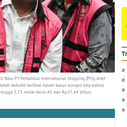
T
#
s Baru PT Pertamina International Shipping (PIS), Arief
#
lah terbukti terlibat dalam kasus korupsi tata kelola
#
ngga 2,73 miliar dolar AS dan Rp25,44 triliun.
#
#