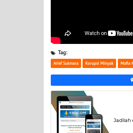
NUSANTARA
WN
JOGJA
WN
JATIM
Tag:
WN
Arief Sukmara
Korupsi Minyak
Mafia 
BALI
WN
KALBAR
WN
KALTENG
Jadilah
WN