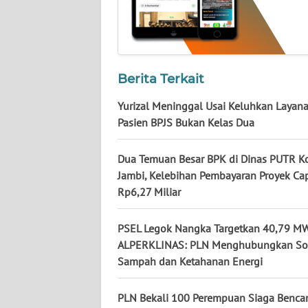
KALTARA
WN
KALSEL
Berita Terkait
WN
KALTIM
Yurizal Meninggal Usai Keluhkan Layana
Pasien BPJS Bukan Kelas Dua
WN
SULSEL
Dua Temuan Besar BPK di Dinas PUTR K
Jambi, Kelebihan Pembayaran Proyek Ca
WN
Rp6,27 Miliar
GORONTALO
PSEL Legok Nangka Targetkan 40,79 MW
WN
ALPERKLINAS: PLN Menghubungkan So
SULUT
Sampah dan Ketahanan Energi
WN
PLN Bekali 100 Perempuan Siaga Benca
MALUKU