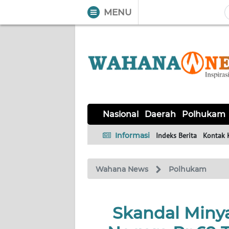
MENU
WAHANA
Tutup
TV
NASIONAL
DAERAH
POLHUKAM
KRIMINAL
EKUIN
SAINS-
KESEHATAN
INTERNASIONAL
Nasional
Daerah
Polhukam
TEKNO
Informasi
Indeks Berita
Kontak 
SERBA-
PENDIDIKAN
OLAHRAGA
OPINI
SERBI
Wahana News
Polhukam
EDITORIAL
Skandal Miny
Informasi