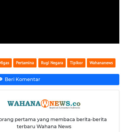
Migas
Pertamina
Rugi Negara
Tipikor
Wahananews
Beri Komentar
 orang pertama yang membaca berita-berita
terbaru Wahana News