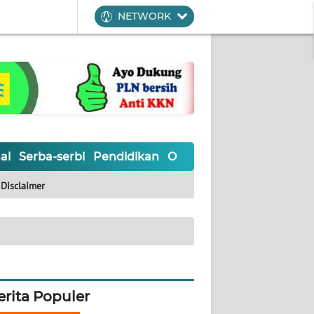
NETWORK
al
Serba-serbi
Pendidikan
Olahraga
Opini
Editoria
Disclaimer
erita Populer