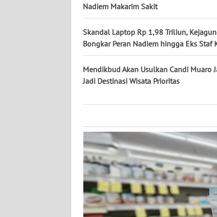
KALTARA
Nadiem Makarim Sakit
WN
Skandal Laptop Rp 1,98 Triliun, Kejagu
KALSEL
Bongkar Peran Nadiem hingga Eks Staf
WN
Mendikbud Akan Usulkan Candi Muaro 
KALTIM
Jadi Destinasi Wisata Prioritas
WN
SULSEL
WN
GORONTALO
WN
SULUT
WN
MALUKU