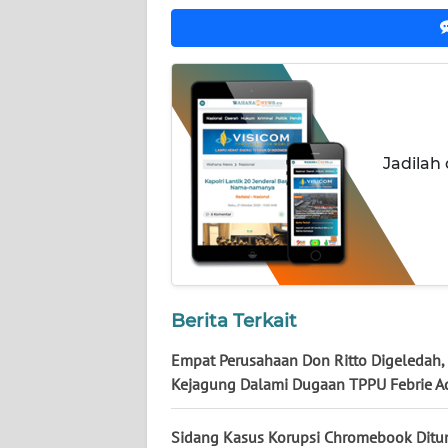
NUSANTARA
WN
JOGJA
WN
JATIM
Jadilah
WN
BALI
WN
KALBAR
Berita Terkait
WN
Empat Perusahaan Don Ritto Digeledah,
KALTENG
Kejagung Dalami Dugaan TPPU Febrie A
WN
Sidang Kasus Korupsi Chromebook Ditu