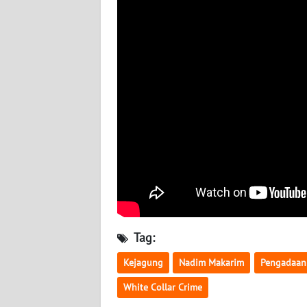
BABEL
WN
SUMBAR
WN
SUMSEL
WN
BENGKULU
WN
LAMPUNG
Tag:
WN
JATENG
Kejagung
Nadim Makarim
Pengadaan
White Collar Crime
WN