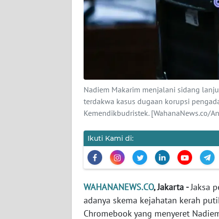
KARIR
DISCLAIMER
Wahana
News
Regional
Nadiem Makarim menjalani sidang lanjuta
WN
terdakwa kasus dugaan korupsi pengada
SUMUT
Kemendikbudristek. [WahanaNews.co/An
WN
Ikuti Kami di:
JAKARTA
WN
JABAR
WAHANANEWS.CO
, Jakarta -
Jaksa 
adanya skema kejahatan kerah put
WN
Chromebook yang menyeret Nadiem
BANTEN