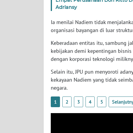
Empat Perusahaan Don Ritto D
SERAMBI
Adriansy
WN
Ia menilai Nadiem tidak menjalanka
JAMBI
organisasi bayangan di luar struktu
WN
Keberadaan entitas itu, sambung j
SULTRA
kebijakan demi kepentingan bisnis 
dengan korporasi teknologi milikny
WN
NTB
Selain itu, JPU pun menyoroti ada
kekayaan Nadiem yang tidak seimb
WN
negara.
SULTENG
1
2
3
4
5
Selanjutn
WN
SULBAR
WN