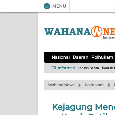
MENU
WAHANA
Tutup
TV
NASIONAL
DAERAH
POLHUKAM
KRIMINAL
EKUIN
SAINS-
KESEHATAN
INTERNASIONAL
Nasional
Daerah
Polhukam
TEKNO
Informasi
Indeks Berita
Kontak 
SERBA-
PENDIDIKAN
OLAHRAGA
OPINI
SERBI
Wahana News
Polhukam
EDITORIAL
Kejagung Men
Informasi