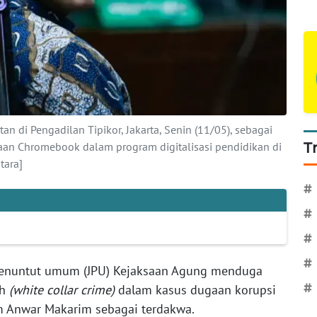
n di Pengadilan Tipikor, Jakarta, Senin (11/05), sebagai
an Chromebook dalam program digitalisasi pendidikan di
T
tara]
#
#
#
#
penuntut umum (JPU) Kejaksaan Agung menduga
ih
(white collar crime)
dalam kasus dugaan korupsi
#
 Anwar Makarim sebagai terdakwa.