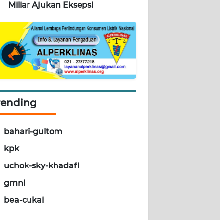
Miliar Ajukan Eksepsi
rending
bahari-gultom
kpk
uchok-sky-khadafi
gmni
bea-cukai