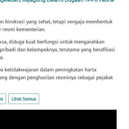
igeledah, Kejagung Dalami Dugaan TPPU Febrie
n birokrasi yang sehat, tetapi sengaja membentuk
r resmi kementerian.
aksa, diduga kuat berfungsi untuk mengarahkan
pribadi dan kelompoknya, terutama yang berafiliasi
a.
nya ketidakwajaran dalam peningkatan harta
ang dengan penghasilan resminya sebagai pejabat
ya
Lihat Semua