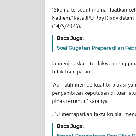
"Skema tersebut memanfaatkan cela
WN
Nadiem," kata JPU Roy Riady dalam k
NTT
(14/5/2026).
WN
Baca Juga:
KEPRI
Soal Gugatan Praperadilan Feb
WN
Ia menjelaskan, terdakwa menggun
PAPUA
tidak transparan.
WN
"Alih-alih memperkuat birokrasi y
PAPUA
pengambilan keputusan di luar jal
BARAT
pihak tertentu," katanya.
WN
JPU memaparkan fakta krusial menge
RIAU
Baca Juga:
WN