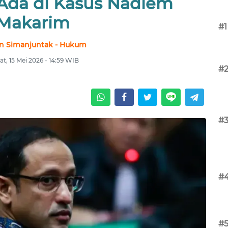
 Ada di Kasus Nadiem
Makarim
#1
n Simanjuntak - Hukum
t, 15 Mei 2026 - 14:59 WIB
#
#
#
#