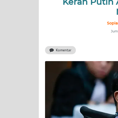
Kerah Putih
INDEKS
BERITA
KONTAK
Sopia
KAMI
Juma
INFO
IKLAN
Komentar
TENTANG
KAMI
PEDOMAN
MEDIA
SIBER
REDAKSI