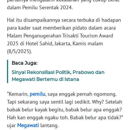
Informasi
dalam Pemilu Serentak 2024.
INDEKS
Hal itu disampaikannya secara terbuka di hadapan
BERITA
para kader saat memberikan pidato dalam acara
Malam Penganugerahan Trisakti Tourism Award
KONTAK
KAMI
2025 di Hotel Sahid, Jakarta, Kamis malam
(8/5/2025).
INFO
Baca Juga:
IKLAN
Sinyal Rekonsiliasi Politik, Prabowo dan
TENTANG
Megawati Bertemu di Istana
KAMI
“Kemarin,
pemilu
, saya enggak pernah ngomong.
PEDOMAN
Tapi sekarang saya sentil lagi sedikit. Why? Setelah
MEDIA
babak belur kayak begitu, babak belur apa enggak?
SIBER
Hah kan enggak ngaku toh. Babak belur apa tidak?”
ujar
Megawati
lantang.
REDAKSI