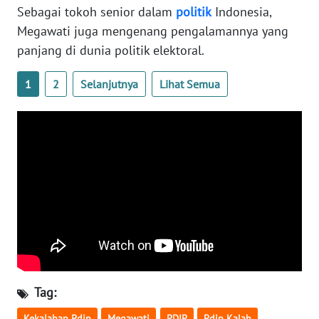
Sebagai tokoh senior dalam
politik
Indonesia,
WN
BANTEN
Megawati juga mengenang pengalamannya yang
panjang di dunia politik elektoral.
WN
NTT
1
2
Selanjutnya
Lihat Semua
WN
KEPRI
WN
PAPUA
WN
PAPUA
BARAT
WN
Tag:
RIAU
Kekalahan Pdip
Megawati
PDIP
Pdip Kalah