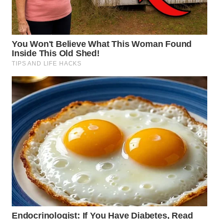
WN
KALTARA
WN
KALSEL
WN
KALTIM
WN
SULSEL
WN
GORONTALO
WN
SULUT