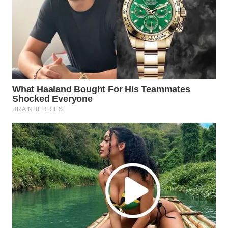
WN
PRIANGAN
TIMUR
WN
SEMARANG
WN
SOLO
WN
BOROBUDUR
WN
MADURA
WN
SURABAYA