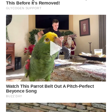
WN
MALUKU
WN
MALUT
WN
DAIRI
WN
DANAU
TOBA
WN
NIAS
WN
LANGKAT