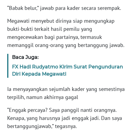
“Babak belur,” jawab para kader secara serempak.
KARIR
Megawati menyebut dirinya siap mengungkap
bukti-bukti terkait hasil pemilu yang
DISCLAIMER
mengecewakan bagi partainya, termasuk
memanggil orang-orang yang bertanggung jawab.
Wahana
News
Regional
Baca Juga:
FX Hadi Rudyatmo Kirim Surat Pengunduran
WN
Diri Kepada Megawati
SUMUT
Ia menyayangkan sejumlah kader yang semestinya
WN
terpilih, namun akhirnya gagal
JAKARTA
“Enggak percaya? Saya panggil nanti orangnya.
WN
Kenapa, yang harusnya jadi enggak jadi. Dan saya
JABAR
bertanggungjawab,” tegasnya.