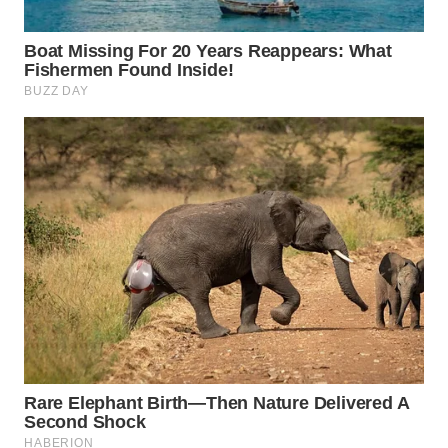
WN
BOGOR
WN
DEPOK
WN
TAPANULI
UTARA
WN
SAMOSIR
WN
PADANG
LAWAS