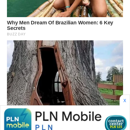
WN
NATUNA
WN
BINTAN
WN
MANDALIKA
WN
LIKUPANG
WN
X
LABUANBAJO
WN
BORNEO