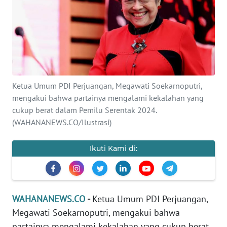
SAINS-TEKNO
KESEHATAN
INTERNASIONAL
Ketua Umum PDI Perjuangan, Megawati Soekarnoputri,
SERBA-SERBI
mengakui bahwa partainya mengalami kekalahan yang
cukup berat dalam Pemilu Serentak 2024.
PENDIDIKAN
(WAHANANEWS.CO/Ilustrasi)
OLAHRAGA
Ikuti Kami di:
OPINI
WAHANANEWS.CO
-
Ketua Umum PDI Perjuangan,
EDITORIAL
Megawati Soekarnoputri, mengakui bahwa
partainya mengalami kekalahan yang cukup berat