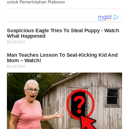
untuk Pemerintahan Prabowo
WN
NUSANTARA
WN
JOGJA
WN
JATIM
WN
BALI
WN
KALBAR
WN
KALTENG