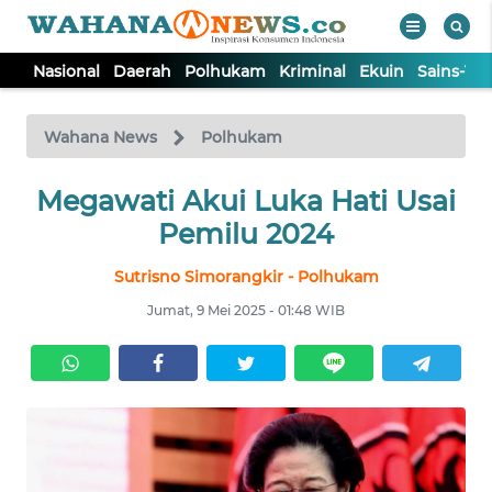
Nasional
Daerah
Polhukam
Kriminal
Ekuin
Sains-Te
WAHANA
Tutup
TV
Wahana News
Polhukam
NASIONAL
Megawati Akui Luka Hati Usai
Pemilu 2024
DAERAH
Sutrisno Simorangkir - Polhukam
Jumat, 9 Mei 2025 - 01:48 WIB
POLHUKAM
KRIMINAL
EKUIN