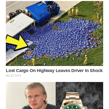
WN
INDRAMAYU
WN
KUNINGAN
WN
MAJALENGKA
WN
SUBANG
WN
SUKABUMI
WN
PURWAKARTA