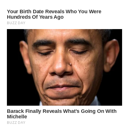
WN
SUMEDANG
WN
CIANJUR
WN
KEPULAUAN
SERIBU
WN
TANGERANG
WN
BINJAI
WN
CIREBON