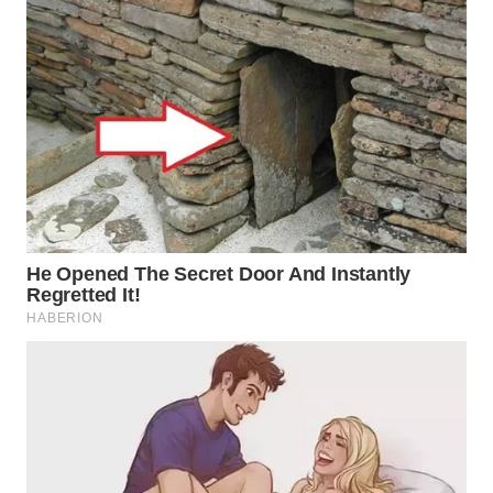
WN
TAPANULI
SELATAN
WN
TANJUNG
LESUNG
WN
KARO
WN
SIMALUNGUN
WN
LABUHANBATU
WN