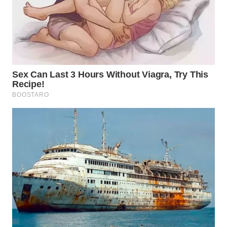
TAPANULI
TENGAH
WN DELI
SERDANG
WN
TEBING
TINGGI
WN
PAKPAK
WN
KARAWANG
WN
BEKASI