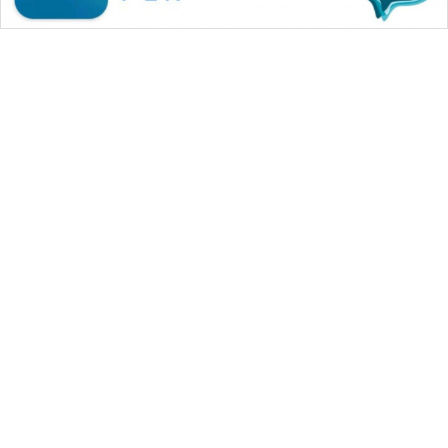
Wahana
Media
Group
Advertorial
WAHANA
NEWS
WAHANA
Dapatkan Merchandise Eksklusif
TANI
Wahana News
WAHANA
Buka Katalog
ADVOKAT
Pilihan Editor
WAHANA
INFRASTRUKTUR
Roy Suryo Gugat Polda Rp206
Juta, Hakim Nyatakan
WAHANA
Permohonan Tak Dapat Diterima
KONSUMEN