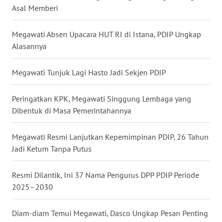
Asal Memberi
WN
BABEL
Megawati Absen Upacara HUT RI di Istana, PDIP Ungkap
Alasannya
WN
SUMBAR
Megawati Tunjuk Lagi Hasto Jadi Sekjen PDIP
WN
SUMSEL
Peringatkan KPK, Megawati Singgung Lembaga yang
Dibentuk di Masa Pemerintahannya
WN
BENGKULU
Megawati Resmi Lanjutkan Kepemimpinan PDIP, 26 Tahun
Jadi Ketum Tanpa Putus
WN
LAMPUNG
Resmi Dilantik, Ini 37 Nama Pengurus DPP PDIP Periode
2025–2030
WN
JATENG
Diam-diam Temui Megawati, Dasco Ungkap Pesan Penting