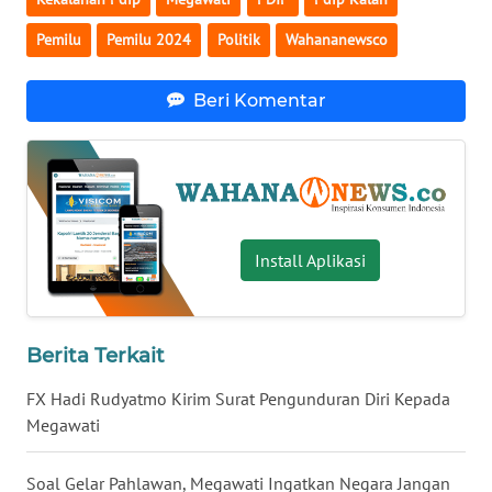
WN
Pemilu
Pemilu 2024
Politik
Wahananewsco
SERAMBI
Beri Komentar
WN
JAMBI
WN
SULTRA
Install Aplikasi
WN
NTB
Berita Terkait
WN
SULTENG
FX Hadi Rudyatmo Kirim Surat Pengunduran Diri Kepada
Megawati
WN
SULBAR
Soal Gelar Pahlawan, Megawati Ingatkan Negara Jangan