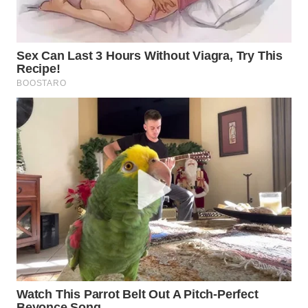
WN
SUMEDANG
WN
CIANJUR
WN
KEPULAUAN
SERIBU
WN
TANGERANG
WN
BINJAI
WN
CIREBON