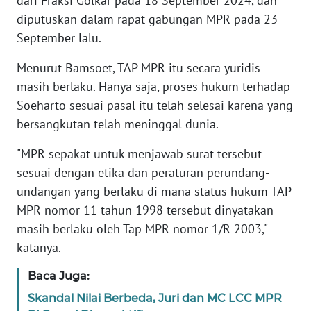
dari Fraksi Golkar pada 18 September 2024, dan
diputuskan dalam rapat gabungan MPR pada 23
KARIR
September lalu.
Menurut Bamsoet, TAP MPR itu secara yuridis
DISCLAIMER
masih berlaku. Hanya saja, proses hukum terhadap
Soeharto sesuai pasal itu telah selesai karena yang
Wahana
News
bersangkutan telah meninggal dunia.
Regional
"MPR sepakat untuk menjawab surat tersebut
WN
sesuai dengan etika dan peraturan perundang-
SUMUT
undangan yang berlaku di mana status hukum TAP
MPR nomor 11 tahun 1998 tersebut dinyatakan
WN
masih berlaku oleh Tap MPR nomor 1/R 2003,"
JAKARTA
katanya.
WN
Baca Juga:
JABAR
Skandal Nilai Berbeda, Juri dan MC LCC MPR