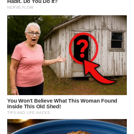
WN
KALTARA
WN
KALSEL
WN
KALTIM
WN
SULSEL
WN
GORONTALO
WN
SULUT