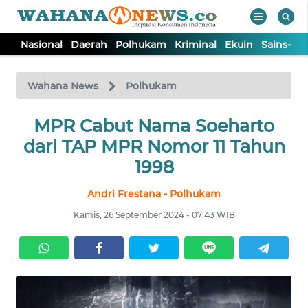
Nasional
Daerah
Polhukam
Kriminal
Ekuin
Sains-Te
WAHANA
Tutup
TV
Wahana News
Polhukam
NASIONAL
MPR Cabut Nama Soeharto
dari TAP MPR Nomor 11 Tahun
DAERAH
1998
Andri Frestana - Polhukam
POLHUKAM
Kamis, 26 September 2024 - 07:43 WIB
KRIMINAL
EKUIN