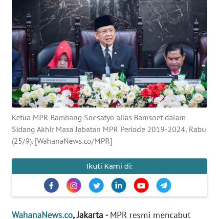
SAINS-TEKNO
KESEHATAN
INTERNASIONAL
SERBA-SERBI
PENDIDIKAN
Ketua MPR Bambang Soesatyo alias Bamsoet dalam
Sidang Akhir Masa Jabatan MPR Periode 2019-2024, Rabu
(25/9). [WahanaNews.co/MPR]
OLAHRAGA
Ikuti Kami di:
OPINI
EDITORIAL
WahanaNews.co
, Jakarta -
MPR resmi mencabut