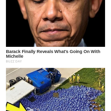
TAPANULI
TENGAH
WN DELI
SERDANG
WN
TEBING
TINGGI
WN
PAKPAK
WN
KARAWANG
WN
BEKASI