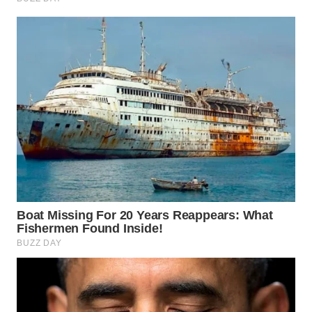
WN
TAPANULI
SELATAN
WN
TANJUNG
LESUNG
WN
KARO
WN
SIMALUNGUN
WN
LABUHANBATU
WN