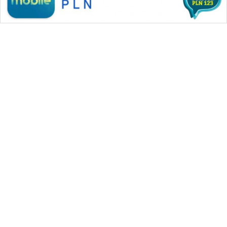
Wahana
Media
Group
WAHANA
NEWS
Advertorial
WAHANA
TANI
Dapatkan Merchandise Eksklusif
WAHANA
Wahana News
ADVOKAT
Buka Katalog
WAHANA
INFRASTRUKTUR
Pilihan Editor
WAHANA
KONSUMEN
Bikin Geger! 995 Senjata