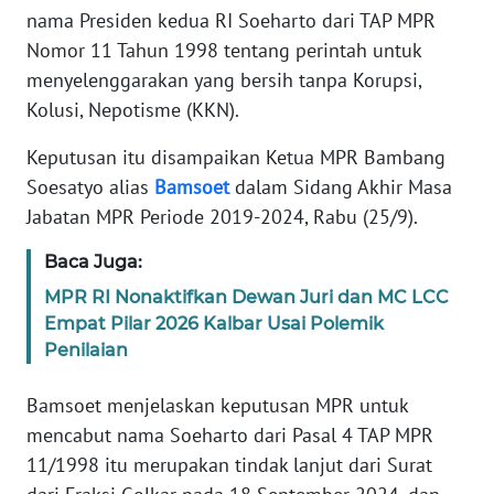
Informasi
nama Presiden kedua RI Soeharto dari TAP MPR
Nomor 11 Tahun 1998 tentang perintah untuk
INDEKS
menyelenggarakan yang bersih tanpa Korupsi,
BERITA
Kolusi, Nepotisme (KKN).
KONTAK
Keputusan itu disampaikan Ketua MPR Bambang
KAMI
Soesatyo alias
Bamsoet
dalam Sidang Akhir Masa
Jabatan MPR Periode 2019-2024, Rabu (25/9).
INFO
IKLAN
Baca Juga:
MPR RI Nonaktifkan Dewan Juri dan MC LCC
TENTANG
Empat Pilar 2026 Kalbar Usai Polemik
KAMI
Penilaian
PEDOMAN
Bamsoet menjelaskan keputusan MPR untuk
MEDIA
SIBER
mencabut nama Soeharto dari Pasal 4 TAP MPR
11/1998 itu merupakan tindak lanjut dari Surat
REDAKSI