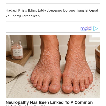
WN
Hadapi Krisis Iklim, Eddy Soeparno Dorong Transisi Cepat
NUSANTARA
ke Energi Terbarukan
WN
JOGJA
WN
JATIM
WN
BALI
WN
KALBAR
WN
KALTENG