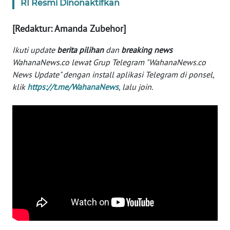
RI Resmi Dinonaktifkan
WN
BANTEN
[Redaktur: Amanda Zubehor]
WN
Ikuti update
berita pilihan
dan
breaking news
NTT
WahanaNews.co lewat Grup Telegram "WahanaNews.co
News Update" dengan install aplikasi Telegram di ponsel,
WN
klik
https://t.me/WahanaNews
, lalu join.
KEPRI
WN
PAPUA
WN
PAPUA
BARAT
WN
RIAU