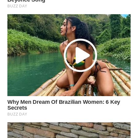
WN
INDRAMAYU
WN
KUNINGAN
WN
MAJALENGKA
WN
SUBANG
WN
SUKABUMI
WN
PURWAKARTA