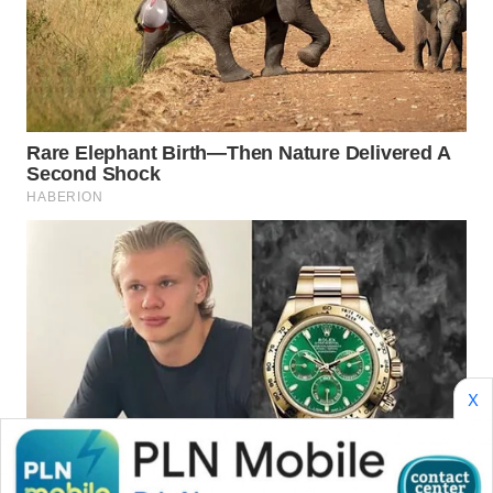
WN
NATUNA
WN
BINTAN
WN
MANDALIKA
WN
LIKUPANG
WN
LABUANBAJO
X
WN
BORNEO