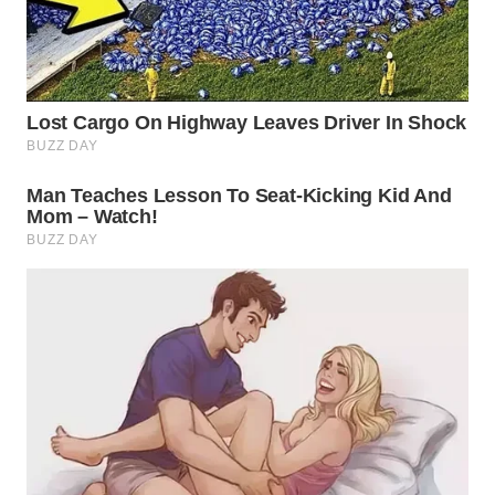
WN
BOGOR
WN
DEPOK
WN
TAPANULI
UTARA
WN
SAMOSIR
WN
PADANG
LAWAS