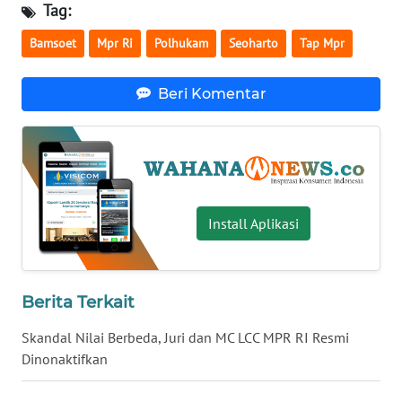
Tag:
WN
Bamsoet
Mpr Ri
Polhukam
Seoharto
Tap Mpr
SERAMBI
Beri Komentar
WN
JAMBI
WN
SULTRA
Install Aplikasi
WN
NTB
WN
Berita Terkait
SULTENG
Skandal Nilai Berbeda, Juri dan MC LCC MPR RI Resmi
Dinonaktifkan
WN
SULBAR