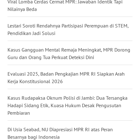
Viral Lomba Cerdas Cermat MPR: Jawaban Identik Tapi
Nilainya Beda
WN
BABEL
Lestari Soroti Rendahnya Partisipasi Perempuan di STEM,
WN
Pendidikan Jadi Solusi
SUMBAR
Kasus Gangguan Mental Remaja Meningkat, MPR Dorong
WN
Guru dan Orang Tua Perkuat Deteksi Dini
SUMSEL
Evaluasi 2025, Badan Pengkajian MPR RI Siapkan Arah
WN
Kerja Konstitusional 2026
BENGKULU
Kasus Rudapaksa Oknum Polisi di Jambi: Dua Tersangka
WN
Hadapi Sidang Etik, Kuasa Hukum Desak Pengusutan
LAMPUNG
Pembiaran
WN
Di Usia Seabad, NU Diapresiasi MPR RI atas Peran
JATENG
Besarnya bagi Indonesia