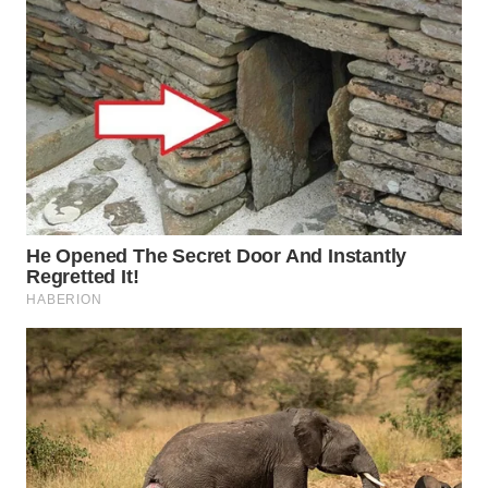
WN
PRIANGAN
TIMUR
WN
SEMARANG
WN
SOLO
WN
BOROBUDUR
WN
MADURA
WN
SURABAYA