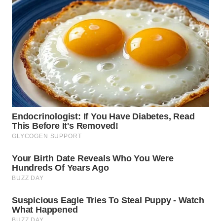
WN
MALUKU
WN
MALUT
WN
DAIRI
WN
DANAU
TOBA
WN
NIAS
WN
LANGKAT