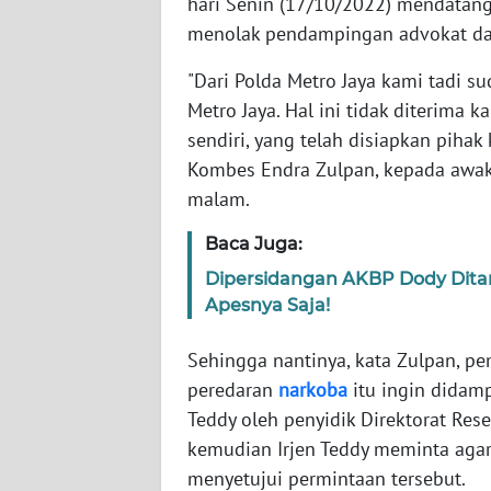
hari Senin (17/10/2022) mendatang
menolak pendampingan advokat dari
WN
NTT
"Dari Polda Metro Jaya kami tadi s
Metro Jaya. Hal ini tidak diterima
WN
sendiri, yang telah disiapkan pihak
KEPRI
Kombes Endra Zulpan, kepada awak m
malam.
WN
PAPUA
Baca Juga:
Dipersidangan AKBP Dody Ditan
WN
Apesnya Saja!
PAPUA
BARAT
Sehingga nantinya, kata Zulpan, p
peredaran
narkoba
itu ingin didam
WN
Teddy oleh penyidik Direktorat Re
RIAU
kemudian Irjen Teddy meminta aga
menyetujui permintaan tersebut.
WN