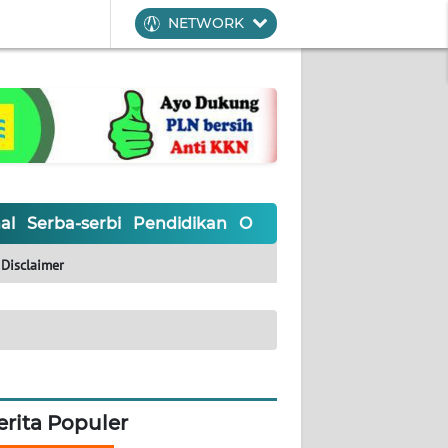
NETWORK
al
Serba-serbi
Pendidikan
Olahraga
Opini
Editoria
Disclaimer
erita Populer