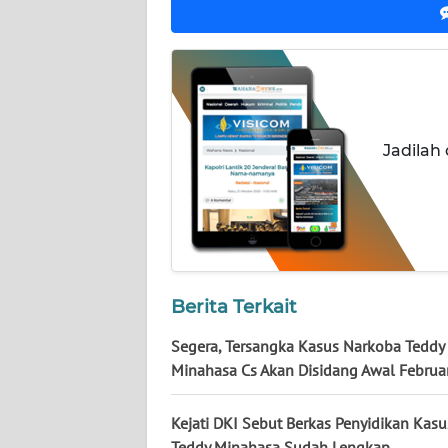
KALTARA
WN
KALSEL
WN
Jadilah
KALTIM
WN
SULSEL
WN
GORONTALO
Berita Terkait
Segera, Tersangka Kasus Narkoba Teddy
WN
Minahasa Cs Akan Disidang Awal Februa
SULUT
Kejati DKI Sebut Berkas Penyidikan Kasus
WN
MALUKU
Teddy Minahasa Sudah Lengkap