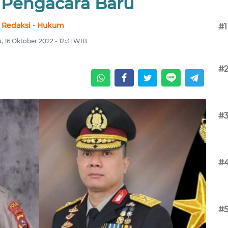
Pengacara Baru
Redaksi - Hukum
#1
 16 Oktober 2022 - 12:31 WIB
#
#
#
#