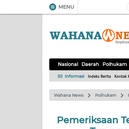
MENU
WAHANA
Tutup
TV
NASIONAL
DAERAH
POLHUKAM
KRIMINAL
EKUIN
SAINS-
KESEHATAN
INTERNASIONAL
Nasional
Daerah
Polhukam
TEKNO
Informasi
Indeks Berita
Kontak 
SERBA-
PENDIDIKAN
OLAHRAGA
OPINI
SERBI
Wahana News
Polhukam
EDITORIAL
Pemeriksaan T
Informasi