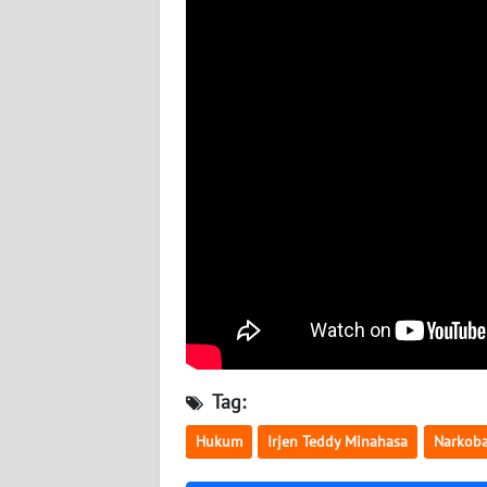
NUSANTARA
WN
JOGJA
WN
JATIM
WN
BALI
WN
KALBAR
WN
Tag:
KALTENG
Hukum
Irjen Teddy Minahasa
Narkob
WN