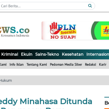
Kriminal
Ekuin
Sains-Tekno
Kesehatan
Internasion
Kami
Info Iklan
Tentang Kami
Pedoman Media Siber
Redaksi
Karir
Hukum
eddy Minahasa Ditunda
B