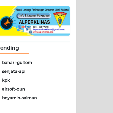
rending
bahari-gultom
senjata-api
kpk
airsoft-gun
boyamin-saiman