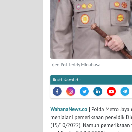
KARIR
DISCLAIMER
Wahana
News
Regional
WN
Irjen Pol Teddy Minahasa
SUMUT
Ikuti Kami di:
WN
JAKARTA
WN
WahanaNews.co
|
Polda Metro Jaya
JABAR
menjalani pemeriksaan penyidik Di
(15/10/2022). Namun pemeriksaan t
WN
BANTEN