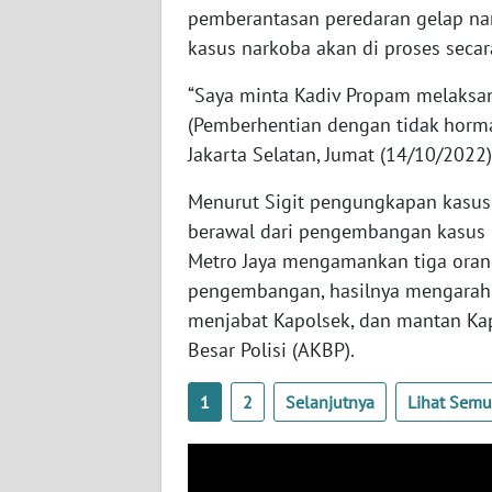
BABEL
pemberantasan peredaran gelap nark
kasus narkoba akan di proses secar
WN
SUMBAR
“Saya minta Kadiv Propam melaksan
(Pemberhentian dengan tidak hormat)
WN
Jakarta Selatan, Jumat (14/10/2022)
SUMSEL
Menurut Sigit pengungkapan kasus 
berawal dari pengembangan kasus na
WN
BENGKULU
Metro Jaya mengamankan tiga orang
pengembangan, hasilnya mengarah 
WN
menjabat Kapolsek, dan mantan Kap
LAMPUNG
Besar Polisi (AKBP).
WN
1
2
Selanjutnya
Lihat Sem
JATENG
WN