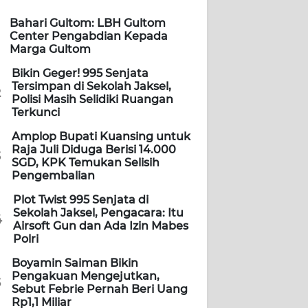
Bahari Gultom: LBH Gultom
Center Pengabdian Kepada
Marga Gultom
Bikin Geger! 995 Senjata
Tersimpan di Sekolah Jaksel,
2
Polisi Masih Selidiki Ruangan
Terkunci
Amplop Bupati Kuansing untuk
Raja Juli Diduga Berisi 14.000
3
SGD, KPK Temukan Selisih
Pengembalian
Plot Twist 995 Senjata di
Sekolah Jaksel, Pengacara: Itu
4
Airsoft Gun dan Ada Izin Mabes
Polri
Boyamin Saiman Bikin
Pengakuan Mengejutkan,
5
Sebut Febrie Pernah Beri Uang
Rp1,1 Miliar