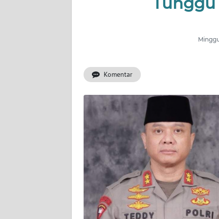
Tunggu 
INDEKS
BERITA
Minggu,
KONTAK
KAMI
Komentar
INFO
IKLAN
TENTANG
KAMI
PEDOMAN
MEDIA
SIBER
REDAKSI