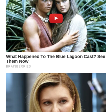
WN
INDRAMAYU
WN
KUNINGAN
WN
MAJALENGKA
WN
SUBANG
WN
SUKABUMI
WN
PURWAKARTA