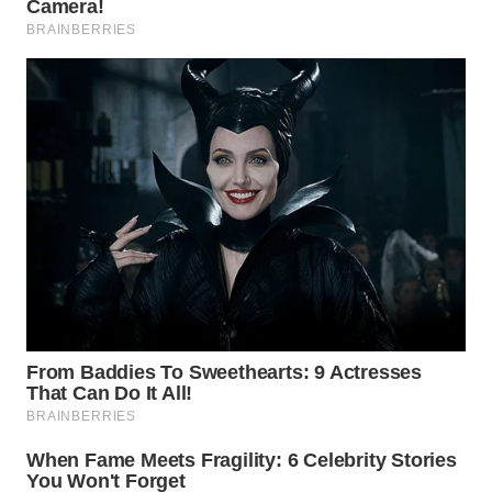
WN
BOGOR
WN
DEPOK
WN
TAPANULI
UTARA
WN
SAMOSIR
WN
PADANG
LAWAS