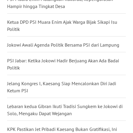
Hampir hingga Tingkat Desa
WN
NUSANTARA
Ketua DPD PSI Muara Enim Ajak Warga Bijak Sikapi Isu
Politik
WN
JOGJA
Jokowi Awali Agenda Politik Bersama PSI dari Lampung
WN
JATIM
PSI Jabar: Ketika Jokowi Hadir Berjuang Akan Ada Badai
Politik
WN
BALI
Jelang Kongres I, Kaesang Siap Mencalonkan Diri Jadi
Ketum PSI
WN
KALBAR
Lebaran kedua Gibran Ikuti Tradisi Sungkem ke Jokowi di
Solo, Mengaku Dapat Wejangan
WN
KALTENG
KPK Pastikan Jet Pribadi Kaesang Bukan Gratifikasi, Ini