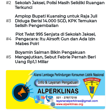
#2
Sekolah Jaksel, Polisi Masih Selidiki Ruangan
PORTAL
Terkunci
KONSUMEN
Amplop Bupati Kuansing untuk Raja Juli
#3
Diduga Berisi 14.000 SGD, KPK Temukan
FORWAMKI
Selisih Pengembalian
Plot Twist 995 Senjata di Sekolah Jaksel,
ALPERKLINAS
#4
Pengacara: Itu Airsoft Gun dan Ada Izin
Mabes Polri
FORJASIDA
Boyamin Saiman Bikin Pengakuan
#5
Mengejutkan, Sebut Febrie Pernah Beri
Uang Rp1,1 Miliar
TAMBANG
NEWS
SITUNGIR
NEWS
SIDIKALANG
NEWS