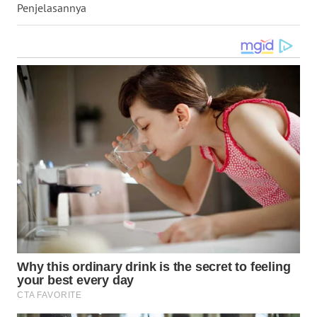
Penjelasannya
WN
KALTARA
WN
KALSEL
WN
KALTIM
WN
SULSEL
WN
GORONTALO
WN
SULUT