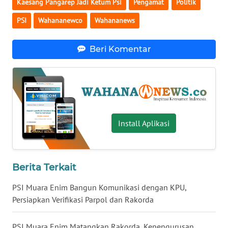
Kaesang Pangarep Jadi Ketum Psi
Pengamat
Politik
WN
PSI
Wahananewco
Wahananews
BABEL
Beri Komentar
WN
SUMBAR
WN
SUMSEL
Install Aplikasi
WN
BENGKULU
WN
Berita Terkait
LAMPUNG
PSI Muara Enim Bangun Komunikasi dengan KPU,
Persiapkan Verifikasi Parpol dan Rakorda
WN
JATENG
PSI Muara Enim Matangkan Rakorda, Kepengurusan