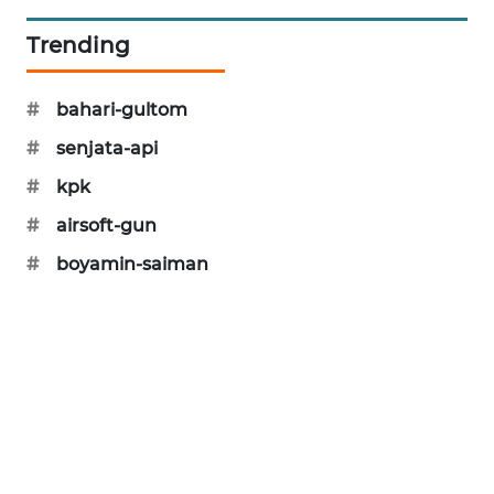
SIBARAGAS
Trending
NEWS
#
bahari-gultom
METRO
SIANTAR
#
senjata-api
NEWS
#
kpk
METRO
#
airsoft-gun
MEDAN
NEWS
#
boyamin-saiman
METRO
JAKARTA
NEWS
KRT
NEWS