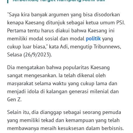
"Saya kira banyak argumen yang bisa disodorkan
KARIR
kenapa Kaesang ditunjuk sebagai ketua umum PSI.
DISCLAIMER
Pertama tentu harus diakui bahwa Kaesang ini
memiliki modal sosial dan modal
politik
yang
Wahana
cukup luar biasa," kata Adi, mengutip Tribunnews,
News
Selasa (26/9/2023).
Regional
Dia mengatakan bahwa popularitas Kaesang
WN
sangat mengesankan. Ia telah dikenal oleh
SUMUT
masyarakat selama waktu yang cukup lama dan
menjadi idola di kalangan generasi milenial dan
WN
Gen Z.
JAKARTA
Selain itu, dia dianggap sebagai seorang pemuda
WN
yang memiliki tekad dan kemampuan yang telah
JABAR
membawanya meraih kesuksesan dalam berbisnis.