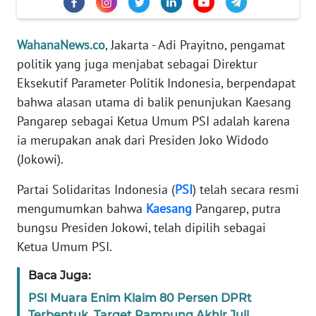
Informasi
INDEKS
WahanaNews.co
, Jakarta - Adi Prayitno, pengamat
BERITA
politik yang juga menjabat sebagai Direktur
Eksekutif Parameter Politik Indonesia, berpendapat
KONTAK
bahwa alasan utama di balik penunjukan Kaesang
KAMI
Pangarep sebagai Ketua Umum PSI adalah karena
ia merupakan anak dari Presiden Joko Widodo
INFO
IKLAN
(Jokowi).
Partai Solidaritas Indonesia (
PSI
) telah secara resmi
TENTANG
mengumumkan bahwa
Kaesang
Pangarep, putra
KAMI
bungsu Presiden Jokowi, telah dipilih sebagai
PEDOMAN
Ketua Umum PSI.
MEDIA
SIBER
Baca Juga:
PSI Muara Enim Klaim 80 Persen DPRt
REDAKSI
Terbentuk, Target Rampung Akhir Juli