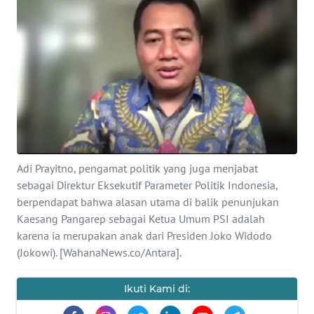
SAINS-TEKNO
KESEHATAN
INTERNASIONAL
SERBA-SERBI
PENDIDIKAN
Adi Prayitno, pengamat politik yang juga menjabat
sebagai Direktur Eksekutif Parameter Politik Indonesia,
berpendapat bahwa alasan utama di balik penunjukan
OLAHRAGA
Kaesang Pangarep sebagai Ketua Umum PSI adalah
karena ia merupakan anak dari Presiden Joko Widodo
OPINI
(Jokowi). [WahanaNews.co/Antara].
EDITORIAL
Ikuti Kami di: