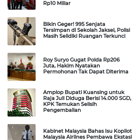
Rp10 Miliar
WAHANA
DESA
WISATA
Bikin Geger! 995 Senjata
Tersimpan di Sekolah Jaksel, Polisi
Masih Selidiki Ruangan Terkunci
LAPAK
WAHANA
Wahana
Roy Suryo Gugat Polda Rp206
Network
Juta, Hakim Nyatakan
Permohonan Tak Dapat Diterima
KONSUMEN
LISTRIK
Amplop Bupati Kuansing untuk
Raja Juli Diduga Berisi 14.000 SGD,
KPK Temukan Selisih
MASYARAKAT
Pengembalian
KELISTRIKAN
WALINKI
Kabinet Malaysia Bahas Isu Kopilot
ID
Malaysia Airlines Pembawa Ekstasi