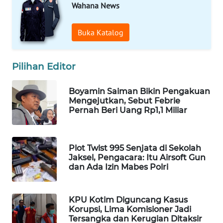
Wahana News
WAHANA
SPORT
Buka Katalog
WAHANA
UMKM
Pilihan Editor
WAHANA
Boyamin Saiman Bikin Pengakuan
SELEB
Mengejutkan, Sebut Febrie
Pernah Beri Uang Rp1,1 Miliar
WAHANA
PERSONA
Plot Twist 995 Senjata di Sekolah
Jaksel, Pengacara: Itu Airsoft Gun
WAHANA
dan Ada Izin Mabes Polri
OTOMOTIF
WAHANA
KPU Kotim Diguncang Kasus
HEALTH
Korupsi, Lima Komisioner Jadi
Tersangka dan Kerugian Ditaksir