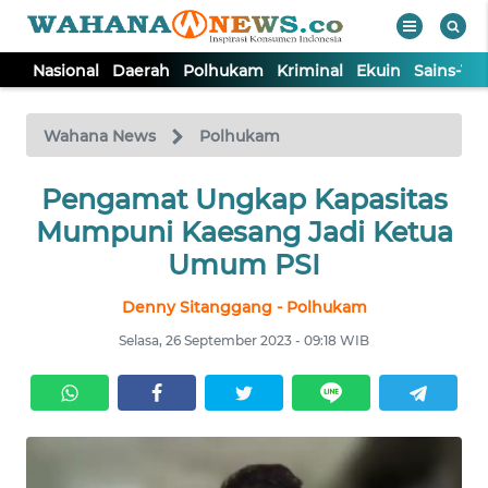
Nasional
Daerah
Polhukam
Kriminal
Ekuin
Sains-Te
WAHANA
Tutup
TV
Wahana News
Polhukam
NASIONAL
Pengamat Ungkap Kapasitas
Mumpuni Kaesang Jadi Ketua
DAERAH
Umum PSI
Denny Sitanggang - Polhukam
POLHUKAM
Selasa, 26 September 2023 - 09:18 WIB
KRIMINAL
EKUIN