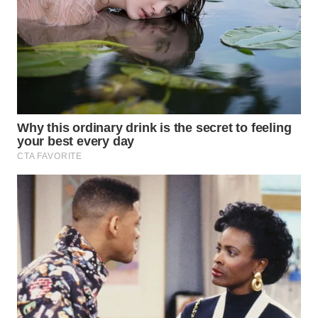
WN
TAPANULI
SELATAN
WN
TANJUNG
LESUNG
WN
KARO
WN
SIMALUNGUN
WN
LABUHANBATU
WN