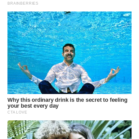
WN
SUMEDANG
WN
CIANJUR
WN
KEPULAUAN
SERIBU
WN
TANGERANG
WN
BINJAI
WN
CIREBON