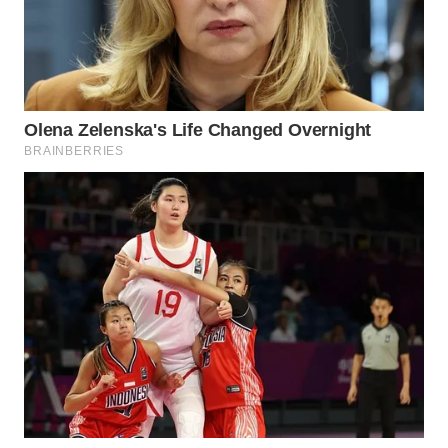
WN
PRIANGAN
TIMUR
WN
SEMARANG
WN
SOLO
WN
BOROBUDUR
WN
MADURA
WN
SURABAYA