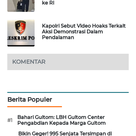
ke RI
MAWAKA
ID
Kapolri Sebut Video Hoaks Terkait
Aksi Demonstrasi Dalam
MARTABAT
Pendalaman
NET
PLN
KOMENTAR
WATCH
MKLI
LPKKI
Berita Populer
LKKI
Bahari Gultom: LBH Gultom Center
#1
Pengabdian Kepada Marga Gultom
KOPEKLIN
Bikin Geger! 995 Senjata Tersimpan di