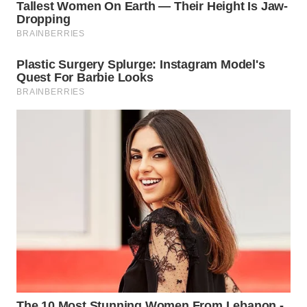
WN
NATUNA
WN
BINTAN
WN
MANDALIKA
WN
LIKUPANG
WN
LABUANBAJO
WN
BORNEO