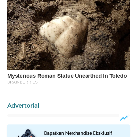
WAHANA
LISTRIK
WAHANA
TRAVEL
WAHANA
TV
WAHANANEWS
ID
WAHANANEWS
Advertorial
CO ID
WAHANANEWS
NET
Dapatkan Merchandise Eksklusif