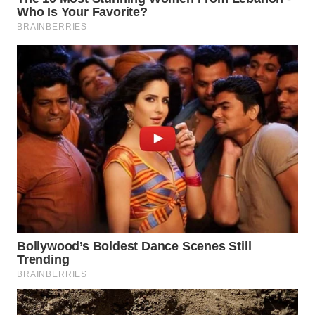
Wahana
Media
Group
WAHANA
NEWS
WAHANA
TANI
WAHANA
ADVOKAT
WAHANA
INFRASTRUKTUR
WAHANA
KONSUMEN