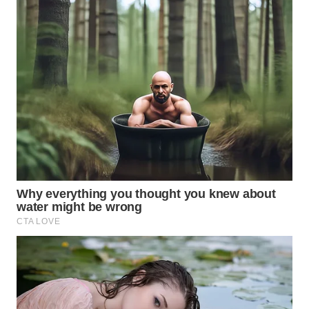
WN
MALUKU
WN
MALUT
WN
DAIRI
WN
DANAU
TOBA
WN
NIAS
WN
LANGKAT