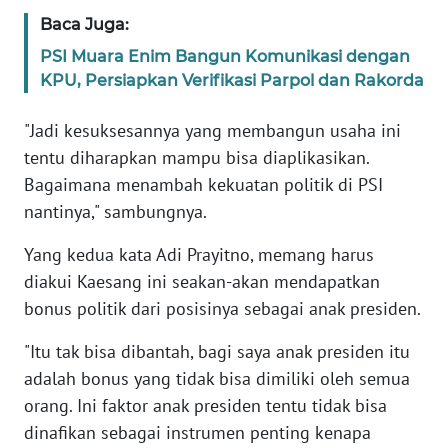
WN
Baca Juga:
BANTEN
PSI Muara Enim Bangun Komunikasi dengan
KPU, Persiapkan Verifikasi Parpol dan Rakorda
WN
NTT
"Jadi kesuksesannya yang membangun usaha ini
tentu diharapkan mampu bisa diaplikasikan.
WN
Bagaimana menambah kekuatan politik di PSI
KEPRI
nantinya," sambungnya.
WN
Yang kedua kata Adi Prayitno, memang harus
PAPUA
diakui Kaesang ini seakan-akan mendapatkan
bonus politik dari posisinya sebagai anak presiden.
WN
PAPUA
"Itu tak bisa dibantah, bagi saya anak presiden itu
BARAT
adalah bonus yang tidak bisa dimiliki oleh semua
orang. Ini faktor anak presiden tentu tidak bisa
WN
RIAU
dinafikan sebagai instrumen penting kenapa