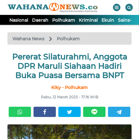
Nasional
Daerah
Polhukam
Kriminal
Ekuin
Sains-Te
WAHANA
Tutup
TV
Wahana News
Polhukam
NASIONAL
Pererat Silaturahmi, Anggota
DPR Maruli Siahaan Hadiri
DAERAH
Buka Puasa Bersama BNPT
Kiky - Polhukam
POLHUKAM
Rabu, 12 Maret 2025 - 17:16 WIB
KRIMINAL
EKUIN