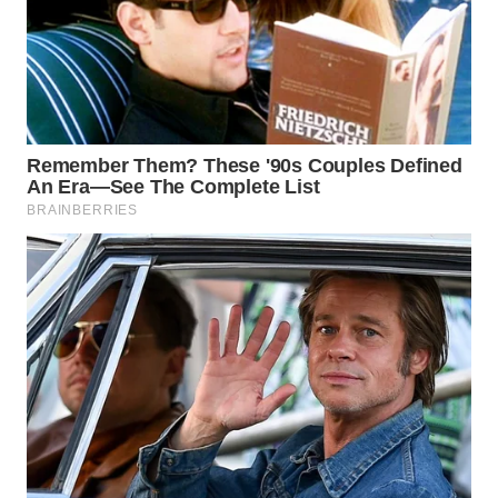
WN
NATUNA
WN
BINTAN
WN
MANDALIKA
WN
LIKUPANG
WN
LABUANBAJO
WN
BORNEO