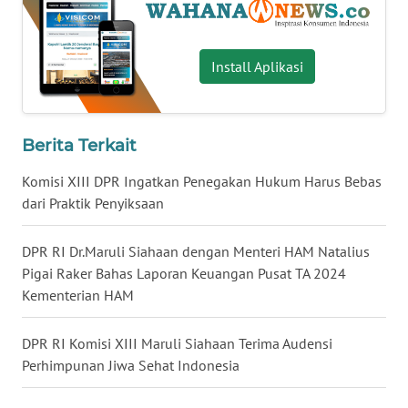
WN
BABEL
Install Aplikasi
WN
SUMBAR
Berita Terkait
WN
SUMSEL
Komisi XIII DPR Ingatkan Penegakan Hukum Harus Bebas
dari Praktik Penyiksaan
WN
BENGKULU
DPR RI Dr.Maruli Siahaan dengan Menteri HAM Natalius
Pigai Raker Bahas Laporan Keuangan Pusat TA 2024
Kementerian HAM
WN
LAMPUNG
DPR RI Komisi XIII Maruli Siahaan Terima Audensi
WN
Perhimpunan Jiwa Sehat Indonesia
JATENG