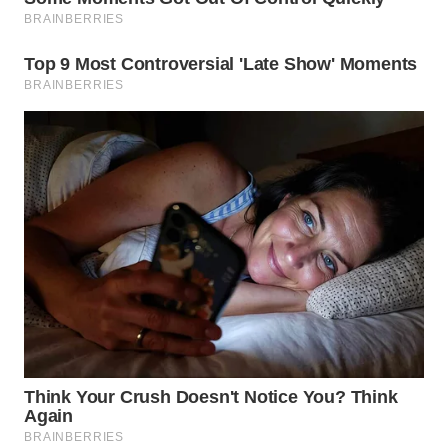
WN
MALUKU
WN
MALUT
WN
DAIRI
WN
DANAU
TOBA
WN
NIAS
WN
LANGKAT