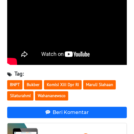
WN
SERAMBI
WN
JAMBI
WN
SULTRA
Tag:
WN
NTB
BNPT
Bukber
Komisi Xiii Dpr Ri
Maruli Siahaan
Silaturahmi
Wahananewsco
WN
SULTENG
Beri Komentar
WN
SULBAR