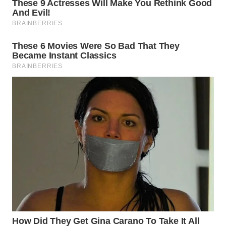
WN
SUMEDANG
WN
CIANJUR
WN
KEPULAUAN
SERIBU
WN
TANGERANG
WN
BINJAI
WN
CIREBON