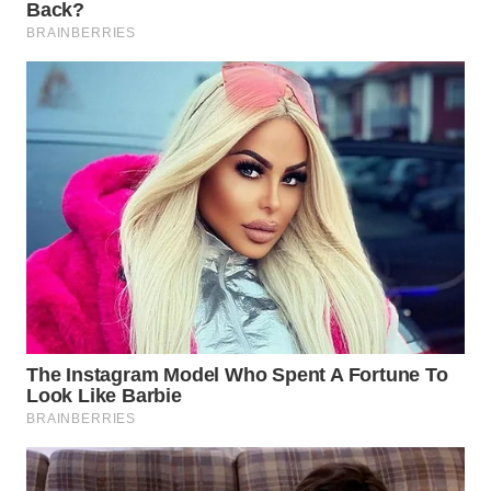
WN
INDRAMAYU
WN
KUNINGAN
WN
MAJALENGKA
WN
SUBANG
WN
SUKABUMI
WN
PURWAKARTA