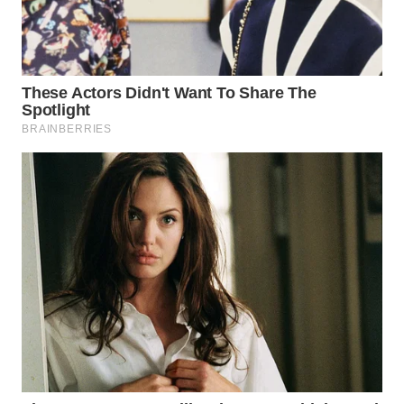
WN
BOGOR
WN
DEPOK
WN
TAPANULI
UTARA
WN
SAMOSIR
WN
PADANG
LAWAS