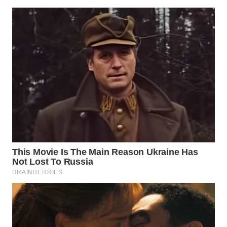
WN
TAPANULI
SELATAN
WN
TANJUNG
LESUNG
WN
KARO
WN
SIMALUNGUN
WN
LABUHANBATU
WN