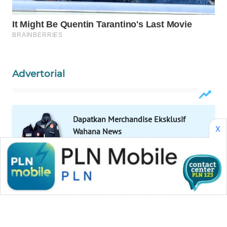
Wahana
Media
Group
WAHANA
NEWS
Advertorial
WAHANA
TANI
Dapatkan Merchandise Eksklusif
X
WAHANA
Wahana News
ADVOKAT
Buka Katalog
WAHANA
INFRASTRUKTUR
Pilihan Editor
WAHANA
KONSUMEN
Roy Suryo Gugat Polda Rp206