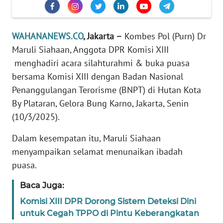
Informasi
INDEKS
WAHANANEWS.CO
, Jakarta –
Kombes Pol (Purn) Dr
BERITA
Maruli Siahaan, Anggota DPR Komisi XIII
menghadiri acara silahturahmi & buka puasa
KONTAK
KAMI
bersama Komisi XIII dengan Badan Nasional
Penanggulangan Terorisme (BNPT) di Hutan Kota
INFO
By Plataran, Gelora Bung Karno, Jakarta, Senin
IKLAN
(10/3/2025).
TENTANG
Dalam kesempatan itu, Maruli Siahaan
KAMI
menyampaikan selamat menunaikan ibadah
puasa.
PEDOMAN
MEDIA
Baca Juga:
SIBER
Komisi XIII DPR Dorong Sistem Deteksi Dini
untuk Cegah TPPO di Pintu Keberangkatan
REDAKSI