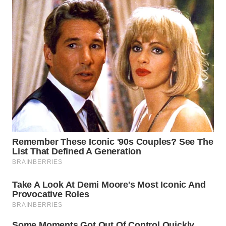
WN
KALTARA
WN
KALSEL
WN
KALTIM
WN
SULSEL
WN
GORONTALO
WN
SULUT