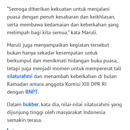
“Semoga diberikan kekuatan untuk menjalani
KARIR
puasa dengan penuh kesabaran dan keikhlasan,
serta membawa kedamaian dan keberkahan yang
DISCLAIMER
melimpah bagi kita semua,” kata Maruli.
Wahana
Maruli juga menyampaikan kegiatan tersebut
News
bukan hanya sekadar kesempatan untuk
Regional
berkumpul dan menikmati hidangan buka puasa,
tetapi juga menjadi momen untuk mempererat tali
WN
silaturahmi
dan menambah keberkahan di bulan
SUMUT
Ramadan antara anggota Komisi XIII DPR RI
dengan
BNPT
.
WN
JAKARTA
Dalam
bukber
, kata dia, nilai-nilai silaturahmi yang
dijunjung tinggi oleh masyarakat Indonesia
WN
JABAR
semakin terasa.