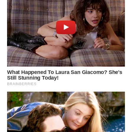
WN
PRIANGAN
TIMUR
WN
SEMARANG
WN
SOLO
WN
BOROBUDUR
WN
MADURA
WN
SURABAYA