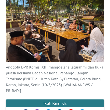
SAINS-TEKNO
KESEHATAN
INTERNASIONAL
SERBA-SERBI
PENDIDIKAN
Anggota DPR Komisi XIII menggelar silaturahmi dan buka
OLAHRAGA
puasa bersama Badan Nasional Penanggulangan
Terorisme (BNPT) di Hutan Kota By Plataran, Gelora Bung
Karno, Jakarta, Senin (10/3/2025). [WAHANANEWS /
OPINI
PRIBADI]
EDITORIAL
Ikuti Kami di: