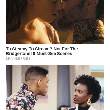
TAPANULI
TENGAH
WN DELI
SERDANG
WN
TEBING
TINGGI
WN
PAKPAK
WN
KARAWANG
WN
BEKASI