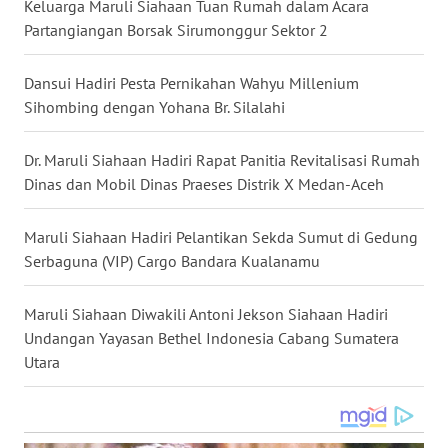
Keluarga Maruli Siahaan Tuan Rumah dalam Acara
WN
Partangiangan Borsak Sirumonggur Sektor 2
NUSANTARA
Dansui Hadiri Pesta Pernikahan Wahyu Millenium
WN
Sihombing dengan Yohana Br. Silalahi
JOGJA
Dr. Maruli Siahaan Hadiri Rapat Panitia Revitalisasi Rumah
WN
Dinas dan Mobil Dinas Praeses Distrik X Medan-Aceh
JATIM
Maruli Siahaan Hadiri Pelantikan Sekda Sumut di Gedung
WN
Serbaguna (VIP) Cargo Bandara Kualanamu
BALI
Maruli Siahaan Diwakili Antoni Jekson Siahaan Hadiri
WN
Undangan Yayasan Bethel Indonesia Cabang Sumatera
KALBAR
Utara
WN
KALTENG