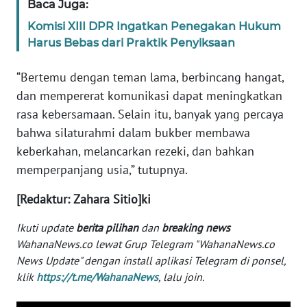
Baca Juga:
WN
BANTEN
Komisi XIII DPR Ingatkan Penegakan Hukum
Harus Bebas dari Praktik Penyiksaan
WN
“Bertemu dengan teman lama, berbincang hangat,
NTT
dan mempererat komunikasi dapat meningkatkan
WN
rasa kebersamaan. Selain itu, banyak yang percaya
KEPRI
bahwa silaturahmi dalam bukber membawa
keberkahan, melancarkan rezeki, dan bahkan
WN
memperpanjang usia,” tutupnya.
PAPUA
[Redaktur: Zahara Sitio]ki
WN
Ikuti update
berita pilihan
dan
breaking news
PAPUA
BARAT
WahanaNews.co lewat Grup Telegram "WahanaNews.co
News Update" dengan install aplikasi Telegram di ponsel,
klik
https://t.me/WahanaNews
, lalu join.
WN
RIAU