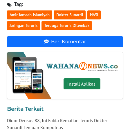
Tag:
WN
Amir Jamaah Islamiyah
Dokter Sunardi
HASI
SERAMBI
Jaringan Teroris
Terduga Teroris Ditembak
WN
JAMBI
Beri Komentar
WN
SULTRA
WN
NTB
Install Aplikasi
WN
SULTENG
Berita Terkait
WN
Didor Densus 88, Ini Fakta Kematian Teroris Dokter
SULBAR
Sunardi Temuan Kompolnas