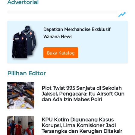
Advertorial
WAHANA
LISTRIK
Dapatkan Merchandise Eksklusif
WAHANA
Wahana News
TRAVEL
Buka Katalog
WAHANA
TV
Pilihan Editor
WAHANANEWS
ID
Plot Twist 995 Senjata di Sekolah
Jaksel, Pengacara: Itu Airsoft Gun
WAHANANEWS
dan Ada Izin Mabes Polri
CO ID
KPU Kotim Diguncang Kasus
WAHANANEWS
Korupsi, Lima Komisioner Jadi
NET
Tersangka dan Kerugian Ditaksir