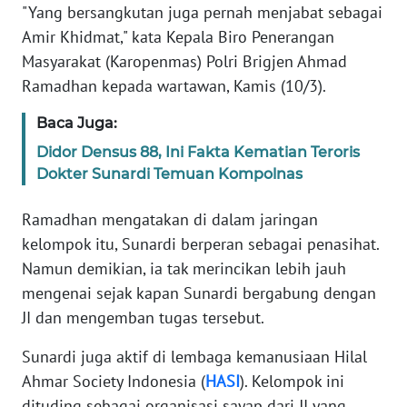
"Yang bersangkutan juga pernah menjabat sebagai
Amir Khidmat," kata Kepala Biro Penerangan
KARIR
Masyarakat (Karopenmas) Polri Brigjen Ahmad
Ramadhan kepada wartawan, Kamis (10/3).
DISCLAIMER
Baca Juga:
Wahana
Didor Densus 88, Ini Fakta Kematian Teroris
News
Regional
Dokter Sunardi Temuan Kompolnas
Ramadhan mengatakan di dalam jaringan
WN
SUMUT
kelompok itu, Sunardi berperan sebagai penasihat.
Namun demikian, ia tak merincikan lebih jauh
WN
mengenai sejak kapan Sunardi bergabung dengan
JAKARTA
JI dan mengemban tugas tersebut.
WN
Sunardi juga aktif di lembaga kemanusiaan Hilal
JABAR
Ahmar Society Indonesia (
HASI
). Kelompok ini
dituding sebagai organisasi sayap dari JI yang