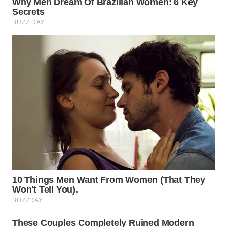
WN
NATUNA
WN
BINTAN
WN
MANDALIKA
WN
LIKUPANG
WN
LABUANBAJO
WN
BORNEO