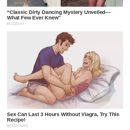
WN
BOGOR
WN
DEPOK
WN
TAPANULI
UTARA
WN
SAMOSIR
WN
PADANG
LAWAS