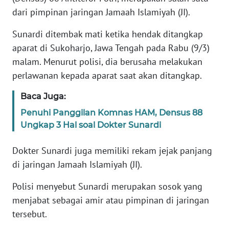
Informasi
dari pimpinan jaringan Jamaah Islamiyah (JI).
INDEKS
Sunardi ditembak mati ketika hendak ditangkap
BERITA
aparat di Sukoharjo, Jawa Tengah pada Rabu (9/3)
malam. Menurut polisi, dia berusaha melakukan
KONTAK
perlawanan kepada aparat saat akan ditangkap.
KAMI
Baca Juga:
INFO
IKLAN
Penuhi Panggilan Komnas HAM, Densus 88
Ungkap 3 Hal soal Dokter Sunardi
TENTANG
Dokter Sunardi juga memiliki rekam jejak panjang
KAMI
di jaringan Jamaah Islamiyah (JI).
PEDOMAN
Polisi menyebut Sunardi merupakan sosok yang
MEDIA
SIBER
menjabat sebagai amir atau pimpinan di jaringan
tersebut.
REDAKSI