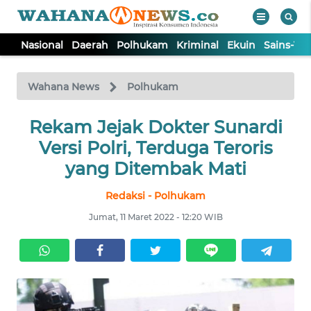
Nasional
Daerah
Polhukam
Kriminal
Ekuin
Sains-Te
WAHANA
Tutup
TV
Wahana News
Polhukam
NASIONAL
Rekam Jejak Dokter Sunardi
Versi Polri, Terduga Teroris
DAERAH
yang Ditembak Mati
Redaksi - Polhukam
POLHUKAM
Jumat, 11 Maret 2022 - 12:20 WIB
KRIMINAL
EKUIN