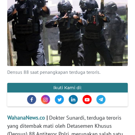
SAINS-TEKNO
KESEHATAN
INTERNASIONAL
SERBA-SERBI
PENDIDIKAN
Densus 88 saat penangkapan terduga teroris.
OLAHRAGA
Ikuti Kami di:
OPINI
WahanaNews.co
|
Dokter Sunardi, terduga teroris
EDITORIAL
yang ditembak mati oleh Detasemen Khusus
(Densus) 88 Antiteror Polri, merupakan salah satu