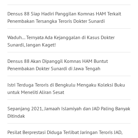
WN
Densus 88 Siap Hadiri Panggilan Komnas HAM Terkait
BABEL
Penembakan Tersangka Teroris Dokter Sunardi
WN
Waduh... Ternyata Ada Kejanggalan di Kasus Dokter
SUMBAR
Sunardi, Jangan Kaget!
WN
Densus 88 Akan Dipanggil Komnas HAM Buntut
SUMSEL
Penembakan Dokter Sunardi di Jawa Tengah
WN
BENGKULU
Istri Terduga Teroris di Bengkulu Mengaku Koleksi Buku
untuk Meneliti Aliran Sesat
WN
LAMPUNG
Sepanjang 2021, Jamaah Islamiyah dan JAD Paling Banyak
Ditindak
WN
JATENG
Pesilat Berprestasi Diduga Terlibat Jaringan Teroris JAD,