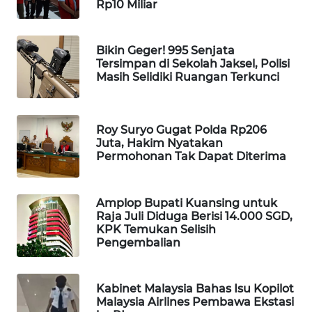
Rp10 Miliar
WAHANA
SPORT
Bikin Geger! 995 Senjata
Tersimpan di Sekolah Jaksel, Polisi
WAHANA
Masih Selidiki Ruangan Terkunci
UMKM
WAHANA
Roy Suryo Gugat Polda Rp206
SELEB
Juta, Hakim Nyatakan
Permohonan Tak Dapat Diterima
WAHANA
PERSONA
Amplop Bupati Kuansing untuk
Raja Juli Diduga Berisi 14.000 SGD,
WAHANA
KPK Temukan Selisih
OTOMOTIF
Pengembalian
WAHANA
Kabinet Malaysia Bahas Isu Kopilot
HEALTH
Malaysia Airlines Pembawa Ekstasi