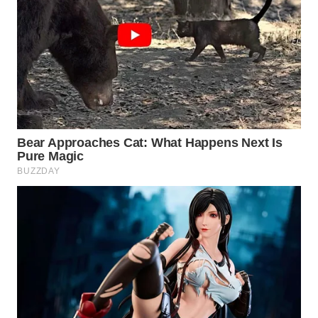
WN
INDRAMAYU
WN
KUNINGAN
WN
MAJALENGKA
WN
SUBANG
WN
SUKABUMI
WN
PURWAKARTA