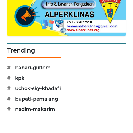
PORTAL
KONSUMEN
FORWAMKI
ALPERKLINAS
Trending
FORJASIDA
#
bahari-gultom
TAMBANG
#
kpk
NEWS
#
uchok-sky-khadafi
SITUNGIR
#
bupati-pemalang
NEWS
#
nadim-makarim
SIDIKALANG
NEWS