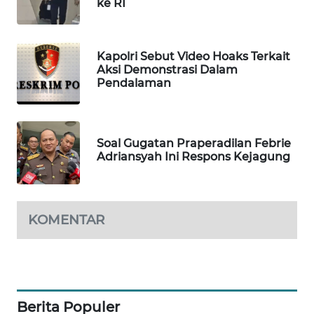
ke RI
WAHANA
DESA
WISATA
Kapolri Sebut Video Hoaks Terkait
Aksi Demonstrasi Dalam
LAPAK
Pendalaman
WAHANA
Wahana
Soal Gugatan Praperadilan Febrie
Network
Adriansyah Ini Respons Kejagung
KONSUMEN
LISTRIK
KOMENTAR
MASYARAKAT
KELISTRIKAN
WALINKI
ID
Berita Populer