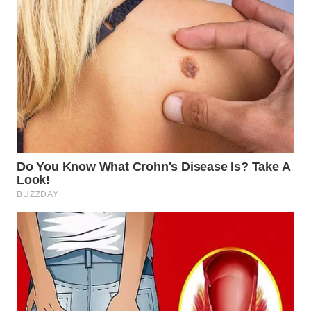
WN
TAPANULI
SELATAN
WN
TANJUNG
LESUNG
WN
KARO
WN
SIMALUNGUN
WN
LABUHANBATU
WN