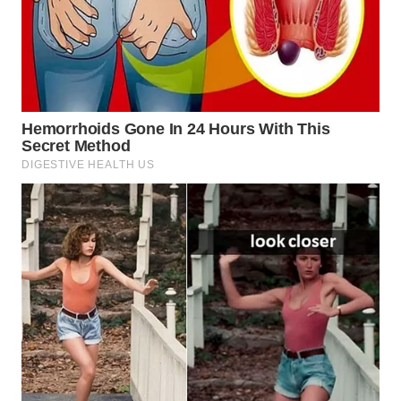
TAPANULI
TENGAH
WN DELI
SERDANG
WN
TEBING
TINGGI
WN
PAKPAK
WN
KARAWANG
WN
BEKASI