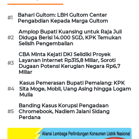
MAWAKA
Bahari Gultom: LBH Gultom Center
ID
#1
Pengabdian Kepada Marga Gultom
Amplop Bupati Kuansing untuk Raja Juli
MARTABAT
#2
Diduga Berisi 14.000 SGD, KPK Temukan
NET
Selisih Pengembalian
CBA Minta Kejati DKI Selidiki Proyek
PLN
Layanan Internet Rp315,8 Miliar, Soroti
WATCH
#3
Dugaan Potensi Kerugian Negara Rp6,7
Miliar
MKLI
Kasus Pemerasan Bupati Pemalang: KPK
#4
Sita Moge, Mobil, Uang Asing hingga Logam
Mulia
LPKKI
Banding Kasus Korupsi Pengadaan
#5
Chromebook, Nadiem Jalani Sidang
LKKI
Perdana
KOPEKLIN