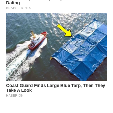
Wahana
Media
Group
WAHANA
NEWS
WAHANA
TANI
WAHANA
ADVOKAT
WAHANA
INFRASTRUKTUR
WAHANA
KONSUMEN