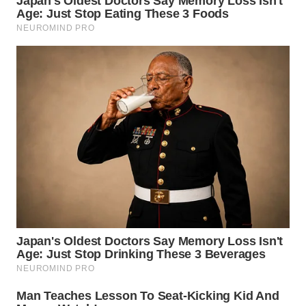
WN
KALTARA
WN
KALSEL
WN
KALTIM
WN
SULSEL
WN
GORONTALO
WN
SULUT