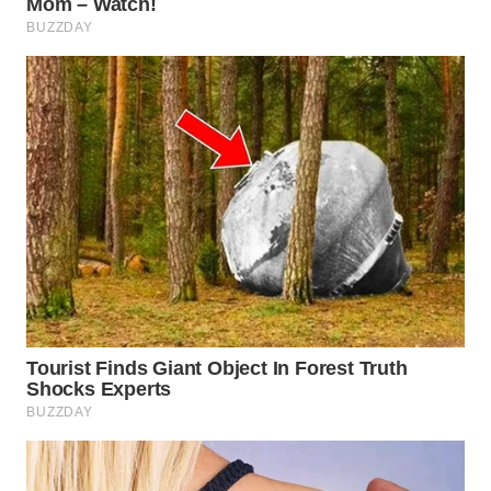
WN
MALUKU
WN
MALUT
WN
DAIRI
WN
DANAU
TOBA
WN
NIAS
WN
LANGKAT