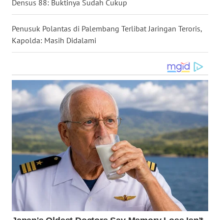
Densus 88: Buktinya Sudah Cukup
WN
NUSANTARA
Penusuk Polantas di Palembang Terlibat Jaringan Teroris,
Kapolda: Masih Didalami
WN
JOGJA
WN
JATIM
WN
BALI
WN
KALBAR
WN
KALTENG