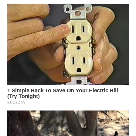
WN
SUMEDANG
WN
CIANJUR
WN
KEPULAUAN
SERIBU
WN
TANGERANG
WN
BINJAI
WN
CIREBON