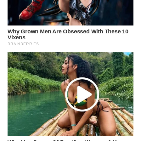
WN
PRIANGAN
TIMUR
WN
SEMARANG
WN
SOLO
WN
BOROBUDUR
WN
MADURA
WN
SURABAYA