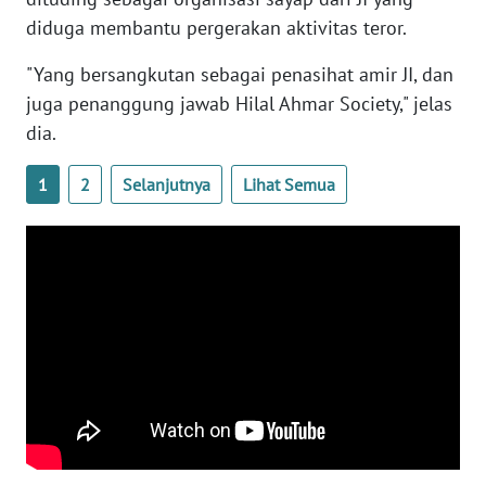
WN
diduga membantu pergerakan aktivitas teror.
BANTEN
"Yang bersangkutan sebagai penasihat amir JI, dan
WN
juga penanggung jawab Hilal Ahmar Society," jelas
NTT
dia.
WN
1
2
Selanjutnya
Lihat Semua
KEPRI
WN
PAPUA
WN
PAPUA
BARAT
WN
RIAU