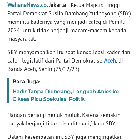
Informasi
WahanaNews.co
, Jakarta -
Ketua Majelis Tinggi
Partai Demokrat Susilo Bambang Yudhoyono (SBY)
INDEKS
meminta kadernya yang menjadi caleg di Pemilu
BERITA
2024 untuk tidak berjanji macam-macam kepada
masyarakat.
KONTAK
KAMI
SBY menyampaikan itu saat konsolidasi kader dan
calon legislatif dari Partai Demokrat se-
Aceh
, di
INFO
Banda Aceh, Senin (25/12/23).
IKLAN
Baca Juga:
TENTANG
Hadir Tanpa Diundang, Langkah Anies ke
KAMI
Cikeas Picu Spekulasi Politik
PEDOMAN
"Jangan berjanji muluk-muluk. Karena semakin
MEDIA
SIBER
banyak berjanji tidak bisa ditepati," kata SBY.
Dalam kesempatan ini, SBY juga mengingatkan
REDAKSI