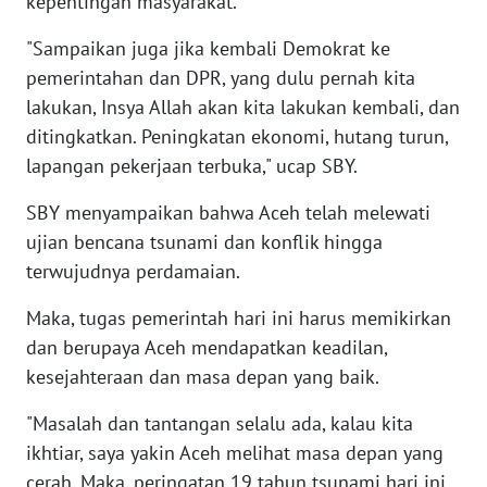
kepentingan masyarakat.
WN
BANTEN
"Sampaikan juga jika kembali Demokrat ke
pemerintahan dan DPR, yang dulu pernah kita
WN
lakukan, Insya Allah akan kita lakukan kembali, dan
NTT
ditingkatkan. Peningkatan ekonomi, hutang turun,
lapangan pekerjaan terbuka," ucap SBY.
WN
KEPRI
SBY menyampaikan bahwa Aceh telah melewati
ujian bencana tsunami dan konflik hingga
WN
terwujudnya perdamaian.
PAPUA
Maka, tugas pemerintah hari ini harus memikirkan
WN
dan berupaya Aceh mendapatkan keadilan,
PAPUA
kesejahteraan dan masa depan yang baik.
BARAT
"Masalah dan tantangan selalu ada, kalau kita
WN
ikhtiar, saya yakin Aceh melihat masa depan yang
RIAU
cerah. Maka, peringatan 19 tahun tsunami hari ini