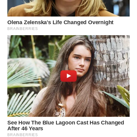
WAHANA
SPORT
WAHANA
UMKM
WAHANA
SELEB
WAHANA
PERSONA
WAHANA
OTOMOTIF
WAHANA
HEALTH