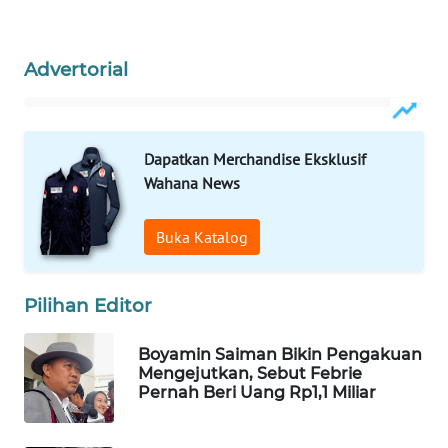
WAHANA
DESA
WISATA
Advertorial
LAPAK
WAHANA
Dapatkan Merchandise Eksklusif
Wahana News
Wahana
Network
Buka Katalog
KONSUMEN
LISTRIK
Pilihan Editor
MASYARAKAT
Boyamin Saiman Bikin Pengakuan
KELISTRIKAN
Mengejutkan, Sebut Febrie
Pernah Beri Uang Rp1,1 Miliar
WALINKI
ID