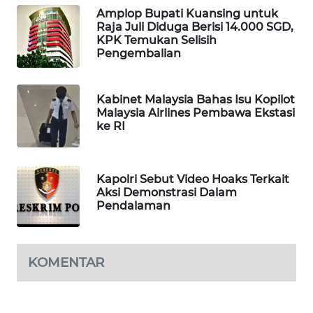
Amplop Bupati Kuansing untuk
PORTAL
Raja Juli Diduga Berisi 14.000 SGD,
KONSUMEN
KPK Temukan Selisih
Pengembalian
FORWAMKI
Kabinet Malaysia Bahas Isu Kopilot
ALPERKLINAS
Malaysia Airlines Pembawa Ekstasi
ke RI
FORJASIDA
TAMBANG
Kapolri Sebut Video Hoaks Terkait
NEWS
Aksi Demonstrasi Dalam
Pendalaman
SITUNGIR
NEWS
KOMENTAR
SIDIKALANG
NEWS