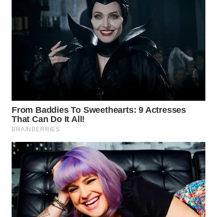
WN
INDRAMAYU
WN
KUNINGAN
WN
MAJALENGKA
WN
SUBANG
WN
SUKABUMI
WN
PURWAKARTA