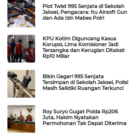
Plot Twist 995 Senjata di Sekolah
MAWAKA
Jaksel, Pengacara: Itu Airsoft Gun
ID
dan Ada Izin Mabes Polri
MARTABAT
KPU Kotim Diguncang Kasus
NET
Korupsi, Lima Komisioner Jadi
Tersangka dan Kerugian Ditaksir
Rp10 Miliar
PLN
WATCH
Bikin Geger! 995 Senjata
MKLI
Tersimpan di Sekolah Jaksel, Polisi
Masih Selidiki Ruangan Terkunci
LPKKI
LKKI
Roy Suryo Gugat Polda Rp206
Juta, Hakim Nyatakan
Permohonan Tak Dapat Diterima
KOPEKLIN