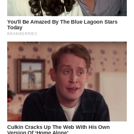
WN
BOGOR
WN
DEPOK
WN
TAPANULI
UTARA
WN
SAMOSIR
WN
PADANG
LAWAS