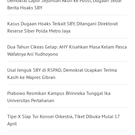
Demokrat Lapor Sejumlah Akun ke Polisi, Dugaan Sebar
Berita Hoaks SBY
WN
NUSANTARA
Kasus Dugaan Hoaks Terkait SBY, Ditangani Direktorat
WN
Reserse Siber Polda Metro Jaya
JOGJA
Dua Tahun Cikeas Gelap: AHY Kisahkan Masa Kelam Pasca
WN
Wafatnya Ani Yudhoyono
JATIM
Usai Jenguk SBY di RSPAD, Demokrat Ucapkan Terima
WN
Kasih ke Wapres Gibran
BALI
Prabowo Resmikan Kampus Bhinneka Tunggal Ika
WN
Universitas Pertahanan
KALBAR
Tipe-X Siap Tur Konser Orkestra, Tiket Dibuka Mulai 17
WN
April
KALTENG