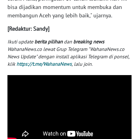
bisa dijadikan momentum untuk membuka dan
WN
membangun Aceh yang lebih baik," ujarnya.
SERAMBI
[Redaktur: Sandy]
WN
JAMBI
Ikuti update
berita pilihan
dan
breaking news
WahanaNews.co lewat Grup Telegram "WahanaNews.co
WN
News Update" dengan install aplikasi Telegram di ponsel,
SULTRA
klik
https://t.me/WahanaNews
, lalu join.
WN
NTB
WN
SULTENG
WN
SULBAR