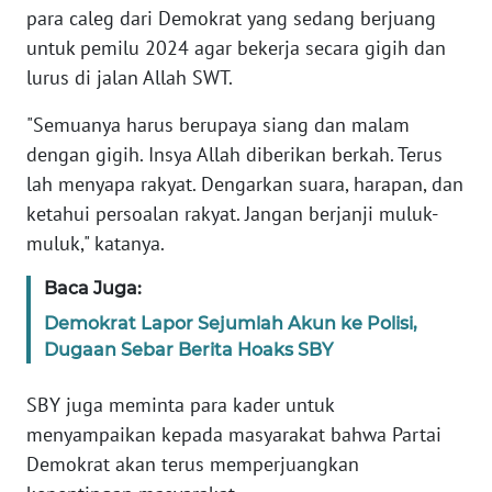
para caleg dari Demokrat yang sedang berjuang
untuk pemilu 2024 agar bekerja secara gigih dan
KARIR
lurus di jalan Allah SWT.
DISCLAIMER
"Semuanya harus berupaya siang dan malam
dengan gigih. Insya Allah diberikan berkah. Terus
Wahana
lah menyapa rakyat. Dengarkan suara, harapan, dan
News
Regional
ketahui persoalan rakyat. Jangan berjanji muluk-
muluk," katanya.
WN
Baca Juga:
SUMUT
Demokrat Lapor Sejumlah Akun ke Polisi,
WN
Dugaan Sebar Berita Hoaks SBY
JAKARTA
SBY juga meminta para kader untuk
WN
menyampaikan kepada masyarakat bahwa Partai
JABAR
Demokrat akan terus memperjuangkan