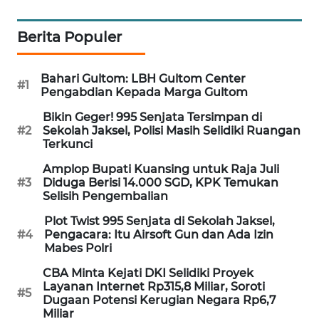
SIBARAGAS
NEWS
Berita Populer
METRO
Bahari Gultom: LBH Gultom Center
#1
SIANTAR
Pengabdian Kepada Marga Gultom
NEWS
Bikin Geger! 995 Senjata Tersimpan di
#2
Sekolah Jaksel, Polisi Masih Selidiki Ruangan
METRO
Terkunci
MEDAN
Amplop Bupati Kuansing untuk Raja Juli
NEWS
#3
Diduga Berisi 14.000 SGD, KPK Temukan
Selisih Pengembalian
METRO
Plot Twist 995 Senjata di Sekolah Jaksel,
JAKARTA
#4
Pengacara: Itu Airsoft Gun dan Ada Izin
NEWS
Mabes Polri
CBA Minta Kejati DKI Selidiki Proyek
KRT
Layanan Internet Rp315,8 Miliar, Soroti
NEWS
#5
Dugaan Potensi Kerugian Negara Rp6,7
Miliar