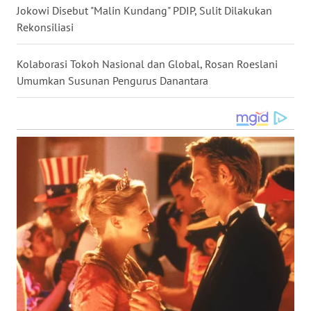
Jokowi Disebut "Malin Kundang" PDIP, Sulit Dilakukan
WN
Rekonsiliasi
KALTARA
Kolaborasi Tokoh Nasional dan Global, Rosan Roeslani
WN
Umumkan Susunan Pengurus Danantara
KALSEL
WN
KALTIM
WN
SULSEL
WN
GORONTALO
WN
SULUT