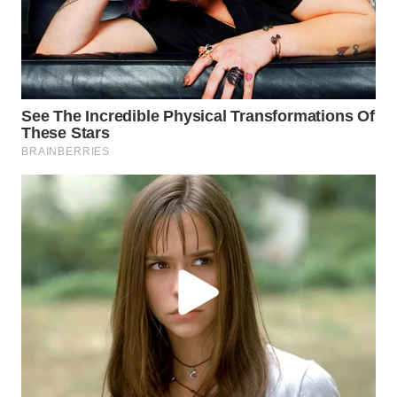
WN
PRIANGAN
TIMUR
WN
SEMARANG
WN
SOLO
WN
BOROBUDUR
WN
MADURA
WN
SURABAYA