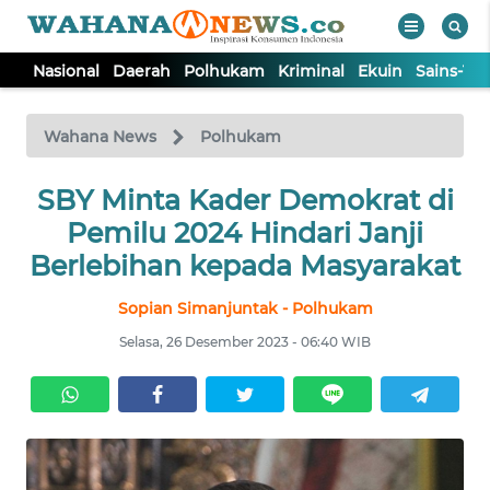
Nasional
Daerah
Polhukam
Kriminal
Ekuin
Sains-Te
WAHANA
Tutup
TV
Wahana News
Polhukam
NASIONAL
SBY Minta Kader Demokrat di
Pemilu 2024 Hindari Janji
DAERAH
Berlebihan kepada Masyarakat
Sopian Simanjuntak - Polhukam
POLHUKAM
Selasa, 26 Desember 2023 - 06:40 WIB
KRIMINAL
EKUIN