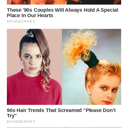
WN
MALUKU
WN
MALUT
WN
DAIRI
WN
DANAU
TOBA
WN
NIAS
WN
LANGKAT