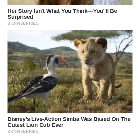
WN
NATUNA
WN
BINTAN
WN
MANDALIKA
WN
LIKUPANG
WN
LABUANBAJO
WN
BORNEO