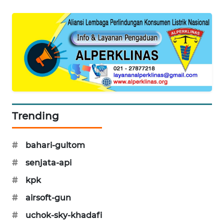
KARING
NEWS
JURNAL
MARITIM
HUMBANG
NEWS
Trending
GARONGGANG
NEWS
#
bahari-gultom
FISUELRI
#
senjata-api
ID
#
kpk
ENERGI
#
airsoft-gun
NEWS
#
uchok-sky-khadafi