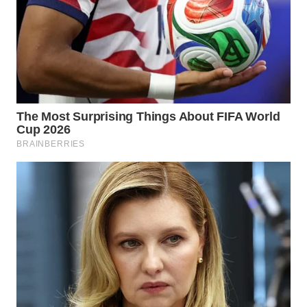
WAHANA
LISTRIK
WAHANA
TRAVEL
WAHANA
TV
WAHANANEWS
ID
WAHANANEWS
CO ID
WAHANANEWS
NET