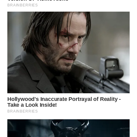
WN
SUMEDANG
WN
CIANJUR
WN
KEPULAUAN
SERIBU
WN
TANGERANG
WN
BINJAI
WN
CIREBON