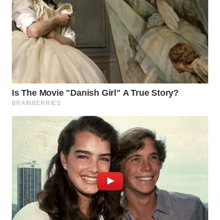
TAPANULI
TENGAH
WN DELI
SERDANG
WN
TEBING
TINGGI
WN
PAKPAK
WN
KARAWANG
WN
BEKASI