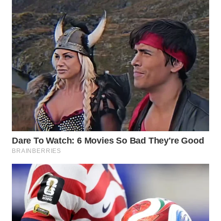
Wahana
Media
Group
WAHANA
NEWS
WAHANA
TANI
WAHANA
ADVOKAT
WAHANA
INFRASTRUKTUR
WAHANA
KONSUMEN