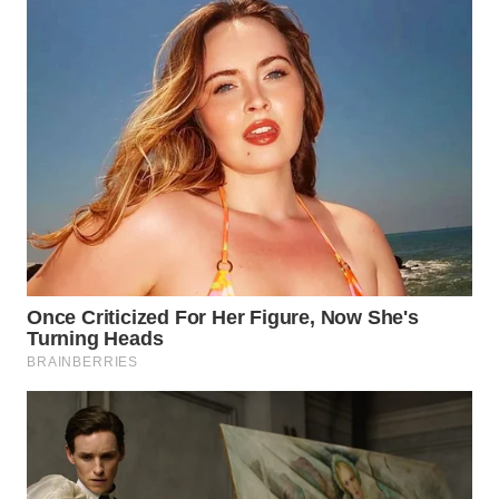
WN
TAPANULI
SELATAN
WN
TANJUNG
LESUNG
WN
KARO
WN
SIMALUNGUN
WN
LABUHANBATU
WN