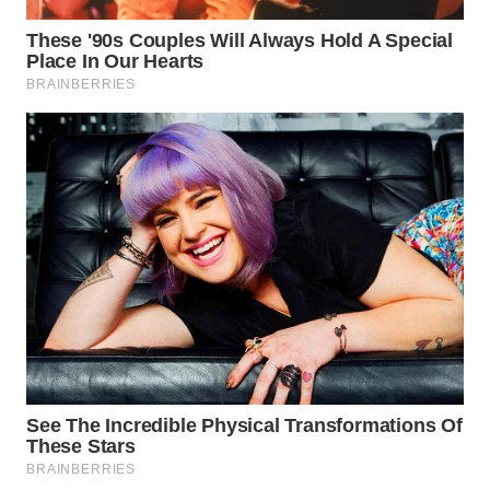
WN
TAPANULI
SELATAN
WN
TANJUNG
LESUNG
WN
KARO
WN
SIMALUNGUN
WN
LABUHANBATU
WN