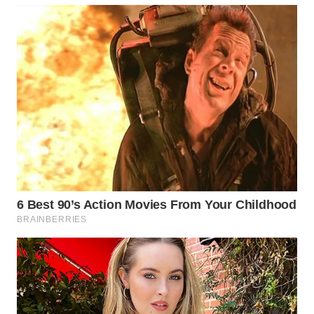
TAPANULI
TENGAH
WN DELI
SERDANG
WN
TEBING
TINGGI
WN
PAKPAK
WN
KARAWANG
WN
BEKASI