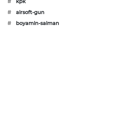
#
kpk
KARING
NEWS
#
airsoft-gun
#
boyamin-saiman
JURNAL
MARITIM
HUMBANG
NEWS
GARONGGANG
NEWS
FISUELRI
ID
ENERGI
NEWS