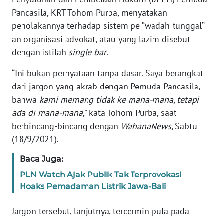
Informasi
Pancasila, KRT Tohom Purba, menyatakan
penolakannya terhadap sistem pe-“wadah-tunggal”-
INDEKS
BERITA
an organisasi advokat, atau yang lazim disebut
dengan istilah
single bar
.
KONTAK
KAMI
“Ini bukan pernyataan tanpa dasar. Saya berangkat
dari jargon yang akrab dengan Pemuda Pancasila,
INFO
bahwa
kami memang tidak ke mana-mana, tetapi
IKLAN
ada di mana-mana
,” kata Tohom Purba, saat
berbincang-bincang dengan
WahanaNews
, Sabtu
TENTANG
(18/9/2021).
KAMI
Baca Juga:
PEDOMAN
PLN Watch Ajak Publik Tak Terprovokasi
MEDIA
Hoaks Pemadaman Listrik Jawa-Bali
SIBER
Jargon tersebut, lanjutnya, tercermin pula pada
REDAKSI