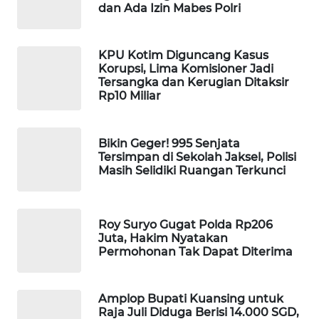
dan Ada Izin Mabes Polri
WAHANA
DESA
WISATA
KPU Kotim Diguncang Kasus
Korupsi, Lima Komisioner Jadi
Tersangka dan Kerugian Ditaksir
LAPAK
Rp10 Miliar
WAHANA
Wahana
Bikin Geger! 995 Senjata
Network
Tersimpan di Sekolah Jaksel, Polisi
Masih Selidiki Ruangan Terkunci
KONSUMEN
LISTRIK
Roy Suryo Gugat Polda Rp206
Juta, Hakim Nyatakan
MASYARAKAT
Permohonan Tak Dapat Diterima
KELISTRIKAN
WALINKI
Amplop Bupati Kuansing untuk
ID
Raja Juli Diduga Berisi 14.000 SGD,