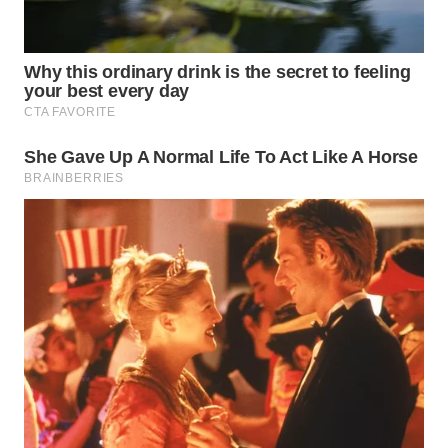
WN
MALUKU
WN
MALUT
WN
DAIRI
WN
DANAU
TOBA
WN
NIAS
WN
LANGKAT