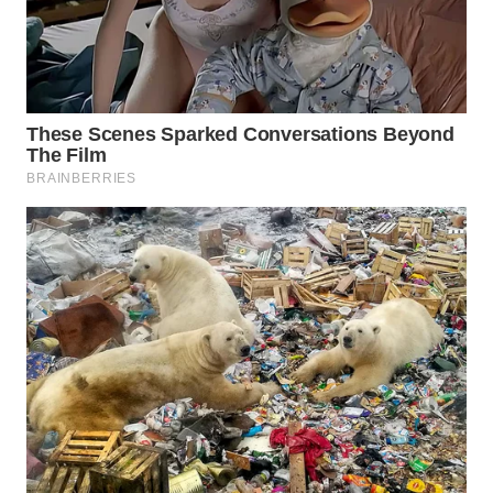
Wahana
Media
Group
WAHANA
NEWS
WAHANA
TANI
WAHANA
ADVOKAT
WAHANA
INFRASTRUKTUR
WAHANA
KONSUMEN