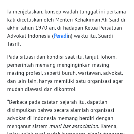
WN
Ia menjelaskan, konsep wadah tunggal ini pertama
BANTEN
kali dicetuskan oleh Menteri Kehakiman Ali Said di
akhir tahun 1970-an, di hadapan Ketua Persatuan
WN
NTT
Advokat Indonesia (
Peradi
n) waktu itu, Suardi
Tasrif.
WN
KEPRI
Pada situasi dan kondisi saat itu, lanjut Tohom,
pemerintah memang menginginkan masing-
WN
masing profesi, seperti buruh, wartawan, advokat,
PAPUA
dan lain-lain, hanya memiliki satu organisasi agar
mudah diawasi dan dikontrol.
WN
PAPUA
“Berkaca pada catatan sejarah itu, dapatlah
BARAT
disimpulkan bahwa secara alamiah organisasi
advokat di Indonesia memang berdiri dengan
WN
menganut sistem
multi bar association
. Karena,
RIAU