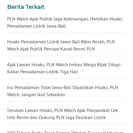
Berita Terkait
WN
NUSANTARA
PLN Watch Ajak Publik Jaga Ketenangan, Hentikan Hoaks
Pemadaman Listrik Jawa-Bali
WN
JOGJA
Hoaks Pemadaman Listrik Jawa-Bali Bikin Resah, PLN
Watch Ajak Publik Percaya Kanal Resmi PLN
WN
JATIM
Ajak Lawan Hoaks, PLN Watch Imbau Warga Bijak Sikapi
Kabar Pemadaman Listrik Tiga Hari
WN
BALI
Isu Pemadaman Total Jawa-Bali Dipastikan Hoaks, PLN
Watch: Jangan Ikut Sebarkan
WN
KALBAR
Serukan Lawan Hoaks, PLN Watch Ajak Masyarakat Cek
Info Resmi dan Dukung PLN Jaga Pasokan Listrik
WN
KALTENG
KRT Tohom Purba Tolak Sistem “Wadah Tunggal” Advokat