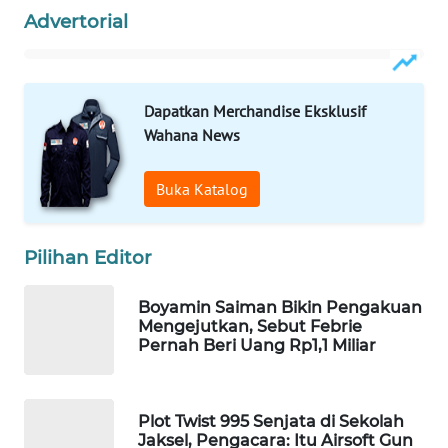
Advertorial
WAHANA
SPORT
WAHANA
Dapatkan Merchandise Eksklusif
UMKM
Wahana News
WAHANA
Buka Katalog
SELEB
WAHANA
Pilihan Editor
PERSONA
Boyamin Saiman Bikin Pengakuan
WAHANA
Mengejutkan, Sebut Febrie
OTOMOTIF
Pernah Beri Uang Rp1,1 Miliar
WAHANA
HEALTH
Plot Twist 995 Senjata di Sekolah
Jaksel, Pengacara: Itu Airsoft Gun