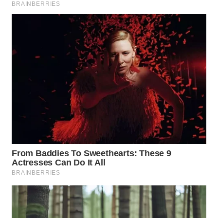
WN
PRIANGAN
TIMUR
WN
SEMARANG
WN
SOLO
WN
BOROBUDUR
WN
MADURA
WN
SURABAYA