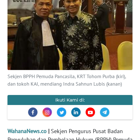
SAINS-TEKNO
KESEHATAN
INTERNASIONAL
SERBA-SERBI
PENDIDIKAN
Sekjen BPPH Pemuda Pancasila, KRT Tohom Purba (kiri),
dan tokoh KAI, mendiang Indra Sahnun Lubis (kanan)
OLAHRAGA
Ikuti Kami di:
OPINI
EDITORIAL
WahanaNews.co
|
Sekjen Pengurus Pusat Badan
Penyuluhan dan Pembelaan Hukum (BPPH) Pemuda