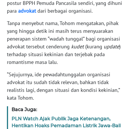
postur BPPH Pemuda Pancasila sendiri, yang dihuni
para
advokat
dari berbagai organisasi.
KARIR
Tanpa menyebut nama, Tohom mengatakan, pihak
DISCLAIMER
yang hingga detik ini masih terus menyuarakan
penerapan sistem “wadah tunggal” bagi organisasi
Wahana
advokat tersebut cenderung
kudet
(kurang
update
)
News
terhadap situasi kekinian dan terjebak pada
Regional
romantisme masa lalu.
WN
“Sejujurnya, ide pewadahtunggalan organisasi
SUMUT
advokat itu sudah tidak relevan, bahkan tidak
realistis lagi, dengan situasi dan kondisi kekinian,”
WN
kata Tohom.
JAKARTA
Baca Juga:
WN
JABAR
PLN Watch Ajak Publik Jaga Ketenangan,
Hentikan Hoaks Pemadaman Listrik Jawa-Bali