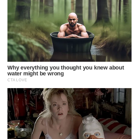
WN
NATUNA
WN
BINTAN
WN
MANDALIKA
WN
LIKUPANG
WN
LABUANBAJO
WN
BORNEO