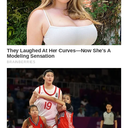
WN
BOGOR
WN
DEPOK
WN
TAPANULI
UTARA
WN
SAMOSIR
WN
PADANG
LAWAS