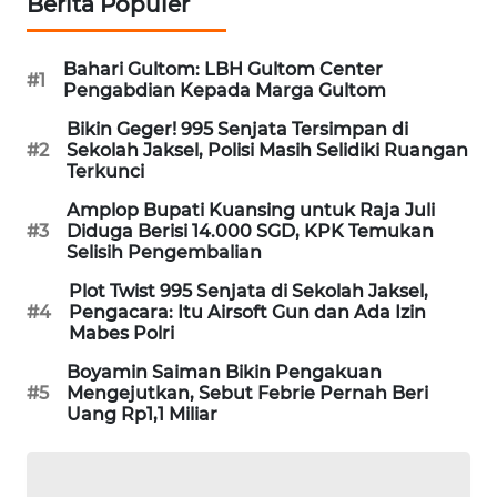
Berita Populer
PORTAL
KONSUMEN
Bahari Gultom: LBH Gultom Center
#1
Pengabdian Kepada Marga Gultom
FORWAMKI
Bikin Geger! 995 Senjata Tersimpan di
#2
Sekolah Jaksel, Polisi Masih Selidiki Ruangan
ALPERKLINAS
Terkunci
Amplop Bupati Kuansing untuk Raja Juli
FORJASIDA
#3
Diduga Berisi 14.000 SGD, KPK Temukan
Selisih Pengembalian
TAMBANG
Plot Twist 995 Senjata di Sekolah Jaksel,
NEWS
#4
Pengacara: Itu Airsoft Gun dan Ada Izin
Mabes Polri
SITUNGIR
Boyamin Saiman Bikin Pengakuan
NEWS
#5
Mengejutkan, Sebut Febrie Pernah Beri
Uang Rp1,1 Miliar
SIDIKALANG
NEWS