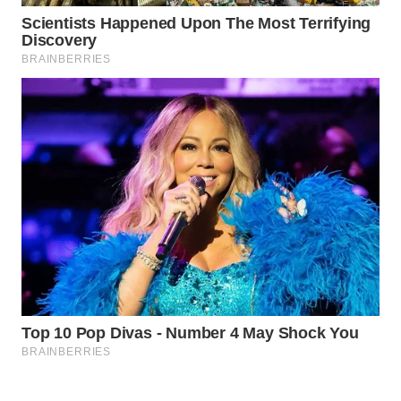
WAHANA
LISTRIK
WAHANA
TRAVEL
WAHANA
TV
WAHANANEWS
ID
WAHANANEWS
CO ID
WAHANANEWS
NET