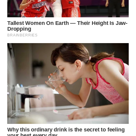
WN
SUMEDANG
WN
CIANJUR
WN
KEPULAUAN
SERIBU
WN
TANGERANG
WN
BINJAI
WN
CIREBON