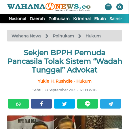
Nasional
Daerah
Polhukam
Kriminal
Ekuin
Sains-Te
WAHANA
Tutup
TV
Wahana News
Polhukam
Hukum
NASIONAL
Sekjen BPPH Pemuda
Pancasila Tolak Sistem “Wadah
DAERAH
Tunggal” Advokat
Yukie H. Rushdie - Hukum
POLHUKAM
Sabtu, 18 September 2021 - 12:09 WIB
KRIMINAL
EKUIN