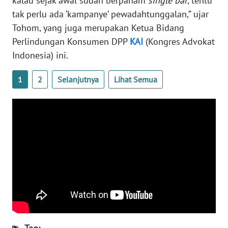
kalau sejak awal sudah berpaham
single bar
, tentu
tak perlu ada ‘kampanye’ pewadahtunggalan,” ujar
WN
Tohom, yang juga merupakan Ketua Bidang
SERAMBI
Perlindungan Konsumen DPP
KAI
(Kongres Advokat
Indonesia) ini.
WN
JAMBI
1
2
Selanjutnya
Lihat Semua
WN
SULTRA
WN
NTB
WN
SULTENG
WN
SULBAR