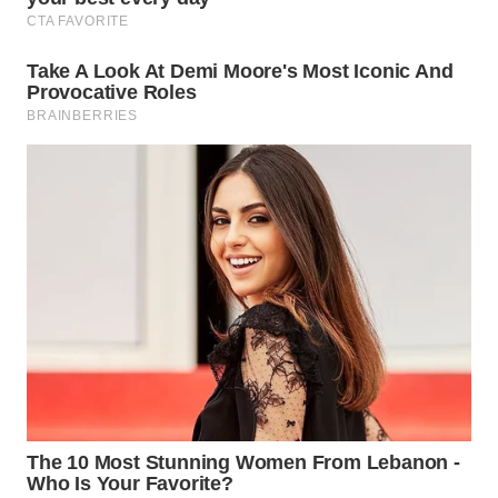
WN
INDRAMAYU
WN
KUNINGAN
WN
MAJALENGKA
WN
SUBANG
WN
SUKABUMI
WN
PURWAKARTA