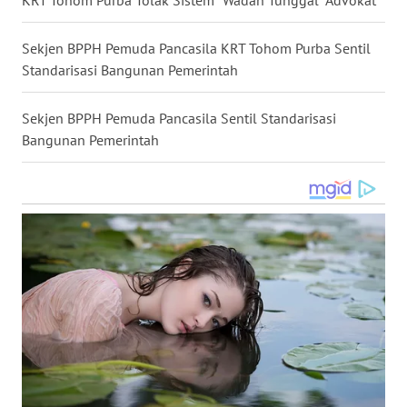
WN
KALTARA
Sekjen BPPH Pemuda Pancasila KRT Tohom Purba Sentil
Standarisasi Bangunan Pemerintah
WN
KALSEL
Sekjen BPPH Pemuda Pancasila Sentil Standarisasi
Bangunan Pemerintah
WN
KALTIM
WN
SULSEL
WN
GORONTALO
WN
SULUT