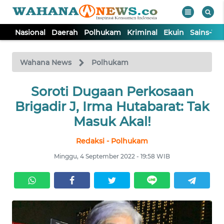
Nasional
Daerah
Polhukam
Kriminal
Ekuin
Sains-Te
WAHANA
Tutup
TV
Wahana News
Polhukam
NASIONAL
Soroti Dugaan Perkosaan
Brigadir J, Irma Hutabarat: Tak
DAERAH
Masuk Akal!
Redaksi - Polhukam
POLHUKAM
Minggu, 4 September 2022 - 19:58 WIB
KRIMINAL
EKUIN