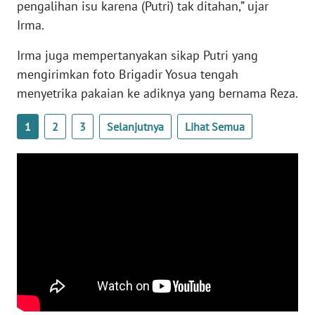
pengalihan isu karena (Putri) tak ditahan,” ujar
WN
Irma.
BANTEN
Irma juga mempertanyakan sikap Putri yang
WN
mengirimkan foto Brigadir Yosua tengah
NTT
menyetrika pakaian ke adiknya yang bernama Reza.
WN
1
2
3
Selanjutnya
Lihat Semua
KEPRI
WN
PAPUA
WN
PAPUA
BARAT
WN
RIAU