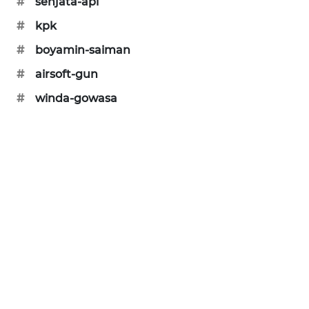
#
senjata-api
SIBARAGAS
#
kpk
NEWS
#
boyamin-saiman
METRO
#
airsoft-gun
SIANTAR
#
winda-gowasa
NEWS
METRO
MEDAN
NEWS
METRO
JAKARTA
NEWS
KRT
NEWS