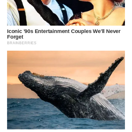
WN
BOGOR
WN
DEPOK
WN
TAPANULI
UTARA
WN
SAMOSIR
WN
PADANG
LAWAS