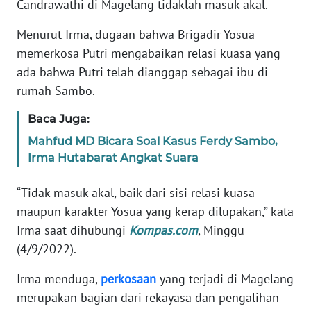
Candrawathi di Magelang tidaklah masuk akal.
Informasi
Menurut Irma, dugaan bahwa Brigadir Yosua
INDEKS
BERITA
memerkosa Putri mengabaikan relasi kuasa yang
ada bahwa Putri telah dianggap sebagai ibu di
KONTAK
rumah Sambo.
KAMI
Baca Juga:
INFO
Mahfud MD Bicara Soal Kasus Ferdy Sambo,
IKLAN
Irma Hutabarat Angkat Suara
TENTANG
“Tidak masuk akal, baik dari sisi relasi kuasa
KAMI
maupun karakter Yosua yang kerap dilupakan,” kata
Irma saat dihubungi
Kompas.com
, Minggu
PEDOMAN
(4/9/2022).
MEDIA
SIBER
Irma menduga,
perkosaan
yang terjadi di Magelang
merupakan bagian dari rekayasa dan pengalihan
REDAKSI