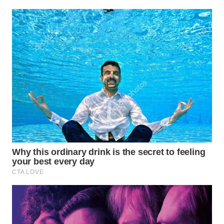
WN
TAPANULI
SELATAN
WN
TANJUNG
LESUNG
WN
KARO
WN
SIMALUNGUN
WN
LABUHANBATU
WN