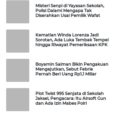
Misteri Senpi di Yayasan Sekolah,
WAHANA
Polisi Dalami Mengapa Tak
SPORT
Diserahkan Usai Pemilik Wafat
WAHANA
UMKM
Kematian Winda Lorenza Jadi
Sorotan, Ada Luka Tembak Tempel
WAHANA
hingga Riwayat Pemeriksaan KPK
SELEB
WAHANA
Boyamin Saiman Bikin Pengakuan
PERSONA
Mengejutkan, Sebut Febrie
Pernah Beri Uang Rp1,1 Miliar
WAHANA
OTOMOTIF
Plot Twist 995 Senjata di Sekolah
Jaksel, Pengacara: Itu Airsoft Gun
WAHANA
dan Ada Izin Mabes Polri
HEALTH