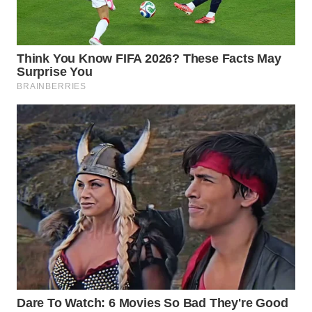
WN
KALTARA
WN
KALSEL
WN
KALTIM
WN
SULSEL
WN
GORONTALO
WN
SULUT