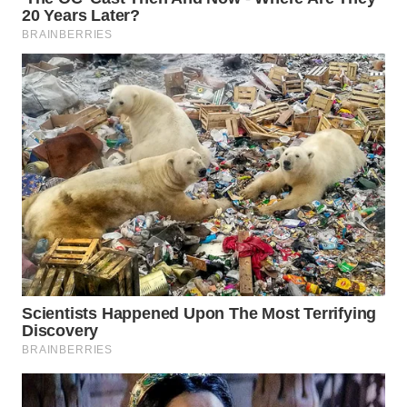
WN
INDRAMAYU
WN
KUNINGAN
WN
MAJALENGKA
WN
SUBANG
WN
SUKABUMI
WN
PURWAKARTA