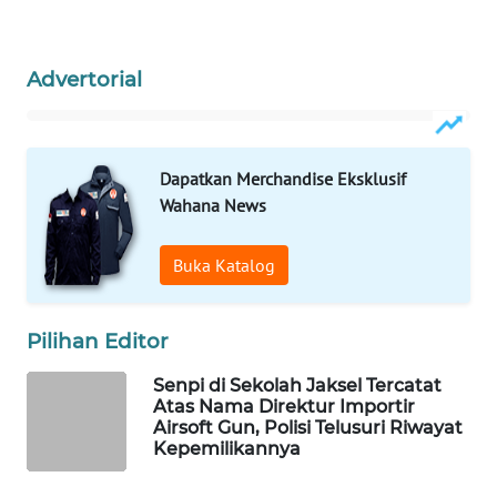
WAHANA
LISTRIK
Advertorial
WAHANA
TRAVEL
Dapatkan Merchandise Eksklusif
WAHANA
Wahana News
TV
Buka Katalog
WAHANANEWS
ID
Pilihan Editor
WAHANANEWS
CO ID
Senpi di Sekolah Jaksel Tercatat
Atas Nama Direktur Importir
Airsoft Gun, Polisi Telusuri Riwayat
WAHANANEWS
Kepemilikannya
NET