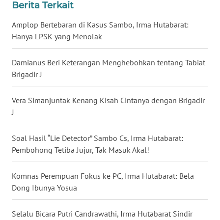
Berita Terkait
WN
Amplop Bertebaran di Kasus Sambo, Irma Hutabarat:
BABEL
Hanya LPSK yang Menolak
WN
SUMBAR
Damianus Beri Keterangan Menghebohkan tentang Tabiat
Brigadir J
WN
SUMSEL
Vera Simanjuntak Kenang Kisah Cintanya dengan Brigadir
J
WN
BENGKULU
Soal Hasil “Lie Detector” Sambo Cs, Irma Hutabarat:
Pembohong Tetiba Jujur, Tak Masuk Akal!
WN
LAMPUNG
Komnas Perempuan Fokus ke PC, Irma Hutabarat: Bela
Dong Ibunya Yosua
WN
JATENG
Selalu Bicara Putri Candrawathi, Irma Hutabarat Sindir