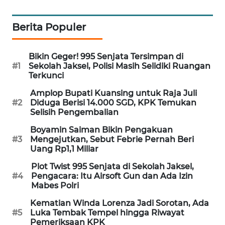
MAWAKA
Berita Populer
ID
MARTABAT
Bikin Geger! 995 Senjata Tersimpan di
NET
#1
Sekolah Jaksel, Polisi Masih Selidiki Ruangan
Terkunci
PLN
Amplop Bupati Kuansing untuk Raja Juli
WATCH
#2
Diduga Berisi 14.000 SGD, KPK Temukan
Selisih Pengembalian
MKLI
Boyamin Saiman Bikin Pengakuan
#3
Mengejutkan, Sebut Febrie Pernah Beri
Uang Rp1,1 Miliar
LPKKI
Plot Twist 995 Senjata di Sekolah Jaksel,
#4
Pengacara: Itu Airsoft Gun dan Ada Izin
LKKI
Mabes Polri
Kematian Winda Lorenza Jadi Sorotan, Ada
KOPEKLIN
#5
Luka Tembak Tempel hingga Riwayat
Pemeriksaan KPK