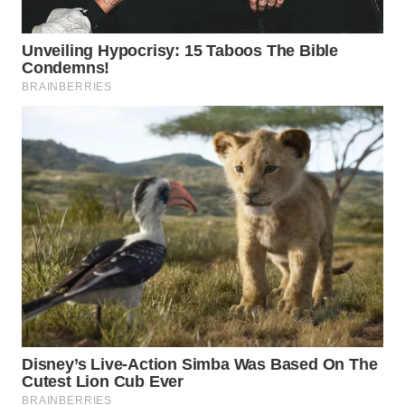
Wahana
Media
Group
WAHANA
NEWS
WAHANA
TANI
WAHANA
ADVOKAT
WAHANA
INFRASTRUKTUR
WAHANA
KONSUMEN