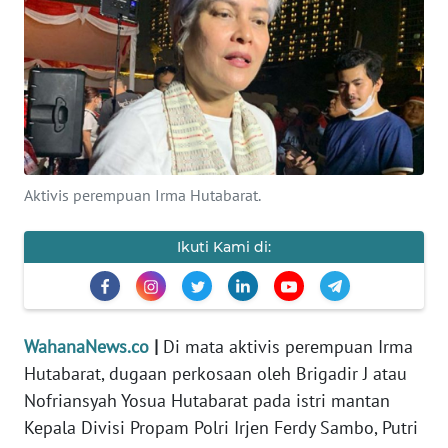
SAINS-TEKNO
KESEHATAN
INTERNASIONAL
SERBA-SERBI
Aktivis perempuan Irma Hutabarat.
PENDIDIKAN
Ikuti Kami di:
OLAHRAGA
WahanaNews.co
|
Di mata aktivis perempuan Irma
OPINI
Hutabarat, dugaan perkosaan oleh Brigadir J atau
Nofriansyah Yosua Hutabarat pada istri mantan
EDITORIAL
Kepala Divisi Propam Polri Irjen Ferdy Sambo, Putri