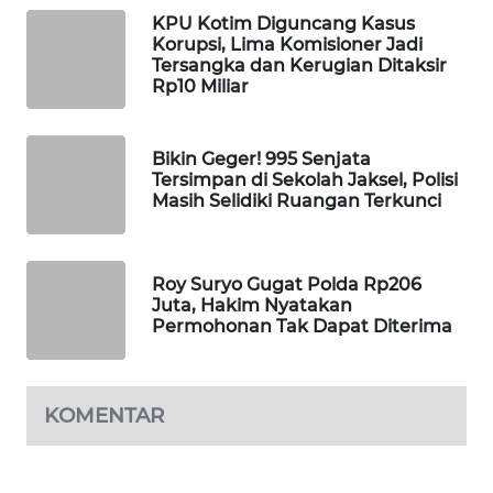
KPU Kotim Diguncang Kasus
WAHANA
Korupsi, Lima Komisioner Jadi
DESA
Tersangka dan Kerugian Ditaksir
WISATA
Rp10 Miliar
LAPAK
WAHANA
Bikin Geger! 995 Senjata
Tersimpan di Sekolah Jaksel, Polisi
Masih Selidiki Ruangan Terkunci
Wahana
Network
Roy Suryo Gugat Polda Rp206
KONSUMEN
Juta, Hakim Nyatakan
LISTRIK
Permohonan Tak Dapat Diterima
MASYARAKAT
KELISTRIKAN
KOMENTAR
WALINKI
ID