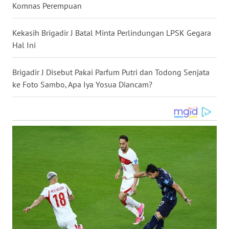
Komnas Perempuan
WN
NUSANTARA
Kekasih Brigadir J Batal Minta Perlindungan LPSK Gegara
Hal Ini
WN
JOGJA
Brigadir J Disebut Pakai Parfum Putri dan Todong Senjata
ke Foto Sambo, Apa Iya Yosua Diancam?
WN
JATIM
WN
BALI
WN
KALBAR
WN
KALTENG