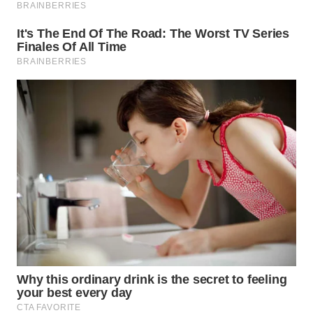
WN
MALUKU
WN
MALUT
WN
DAIRI
WN
DANAU
TOBA
WN
NIAS
WN
LANGKAT