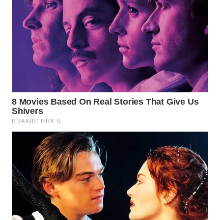
TAPANULI
TENGAH
WN DELI
SERDANG
WN
TEBING
TINGGI
WN
PAKPAK
WN
KARAWANG
WN
BEKASI