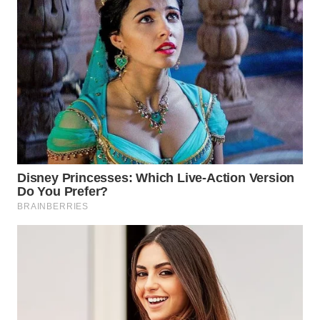
WN
PRIANGAN
TIMUR
WN
SEMARANG
WN
SOLO
WN
BOROBUDUR
WN
MADURA
WN
SURABAYA