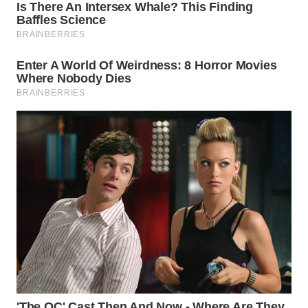
WN
SUMEDANG
WN
CIANJUR
WN
KEPULAUAN
SERIBU
WN
TANGERANG
WN
BINJAI
WN
CIREBON