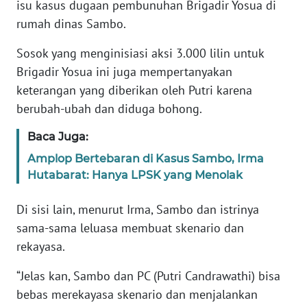
isu kasus dugaan pembunuhan Brigadir Yosua di
rumah dinas Sambo.
KARIR
Sosok yang menginisiasi aksi 3.000 lilin untuk
DISCLAIMER
Brigadir Yosua ini juga mempertanyakan
keterangan yang diberikan oleh Putri karena
Wahana
berubah-ubah dan diduga bohong.
News
Regional
Baca Juga:
Amplop Bertebaran di Kasus Sambo, Irma
WN
Hutabarat: Hanya LPSK yang Menolak
SUMUT
Di sisi lain, menurut Irma, Sambo dan istrinya
WN
sama-sama leluasa membuat skenario dan
JAKARTA
rekayasa.
WN
“Jelas kan, Sambo dan PC (Putri Candrawathi) bisa
JABAR
bebas merekayasa skenario dan menjalankan