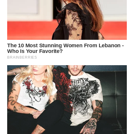
WN
NATUNA
WN
BINTAN
WN
MANDALIKA
WN
LIKUPANG
WN
LABUANBAJO
WN
BORNEO