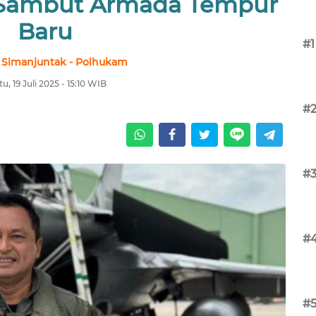
 Sambut Armada Tempur
Baru
#1
 Simanjuntak - Polhukam
u, 19 Juli 2025 - 15:10 WIB
#
#
#
#