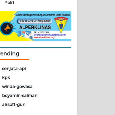
Polri
rending
senjata-api
kpk
winda-gowasa
boyamin-saiman
airsoft-gun