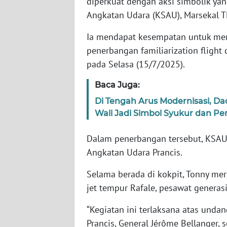
diperkuat dengan aksi simbolik yan
Angkatan Udara (KSAU), Marsekal T
WN
Ia mendapat kesempatan untuk men
NTT
penerbangan familiarization flight d
pada Selasa (15/7/2025).
WN
KEPRI
Baca Juga:
WN
Di Tengah Arus Modernisasi, D
PAPUA
Wali Jadi Simbol Syukur dan P
Dalam penerbangan tersebut, KSAU
WN
PAPUA
Angkatan Udara Prancis.
BARAT
Selama berada di kokpit, Tonny me
WN
jet tempur Rafale, pesawat genera
RIAU
“Kegiatan ini terlaksana atas unda
Prancis, General Jérôme Bellanger,
WN