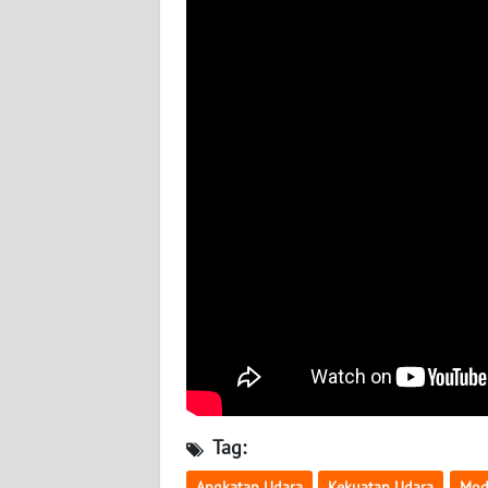
BABEL
WN
SUMBAR
WN
SUMSEL
WN
BENGKULU
WN
LAMPUNG
WN
JATENG
Tag:
WN
Angkatan Udara
Kekuatan Udara
Mod