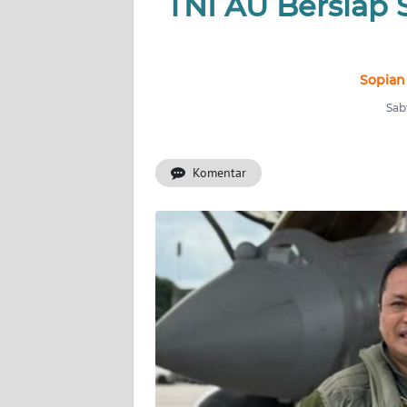
TNI AU Bersiap
INDEKS
BERITA
KONTAK
Sopian
KAMI
Sabt
INFO
IKLAN
Komentar
TENTANG
KAMI
PEDOMAN
MEDIA
SIBER
REDAKSI