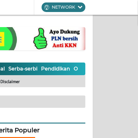
NETWORK
al
Serba-serbi
Pendidikan
Olahraga
Opini
Editoria
Disclaimer
erita Populer