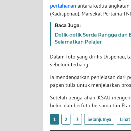
SERAMBI
pertahanan
antara kedua angkatan 
(Kadispenau), Marsekal Pertama TN
WN
Baca Juga:
JAMBI
Detik-detik Serda Rangga dan 
WN
Selamatkan Pelajar
SULTRA
Dalam foto yang dirilis Dispenau, 
WN
sebelum terbang.
NTB
Ia mendengarkan penjelasan dari 
papan tulis untuk menjelaskan pro
WN
SULTENG
Setelah pengarahan, KSAU mengen
helm, dan berfoto bersama tim Pra
WN
SULBAR
1
2
3
Selanjutnya
Liha
WN