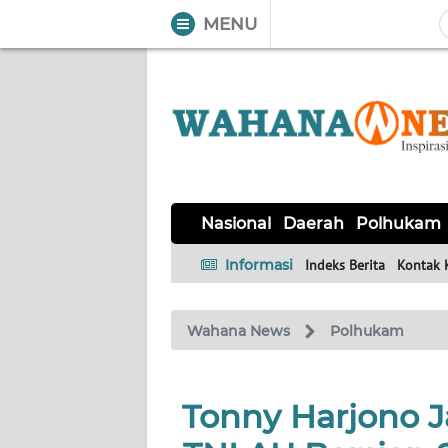
MENU
WAHANA
Tutup
TV
NASIONAL
DAERAH
POLHUKAM
KRIMINAL
EKUIN
SAINS-
KESEHATAN
INTERNASIONAL
Nasional
Daerah
Polhukam
TEKNO
Informasi
Indeks Berita
Kontak 
SERBA-
PENDIDIKAN
OLAHRAGA
OPINI
SERBI
Wahana News
Polhukam
EDITORIAL
Tonny Harjono Ja
Informasi