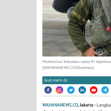
KARIR
DISCLAIMER
Wahana
News
Regional
WN
SUMUT
Modernisasi kekuatan udara RI diperkua
[WAHANANEWS.CO/Dispenau].
WN
JAKARTA
Ikuti Kami di:
WN
JABAR
WAHANANEWS.CO
, Jakarta -
Langka
WN
BANTEN