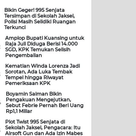
Bikin Geger! 995 Senjata
Tersimpan di Sekolah Jaksel,
Polisi Masih Selidiki Ruangan
Terkunci
Amplop Bupati Kuansing untuk
Raja Juli Diduga Berisi 14.000
2
SGD, KPK Temukan Selisih
Pengembalian
Kematian Winda Lorenza Jadi
Sorotan, Ada Luka Tembak
3
Tempel hingga Riwayat
Pemeriksaan KPK
Boyamin Saiman Bikin
Pengakuan Mengejutkan,
4
Sebut Febrie Pernah Beri Uang
Rp1,1 Miliar
Plot Twist 995 Senjata di
Sekolah Jaksel, Pengacara: Itu
5
Airsoft Gun dan Ada Izin Mabes