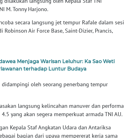
g dilakukan langsung oleh Kepala Staf TNI
NI M. Tonny Harjono.
coba secara langsung jet tempur Rafale dalam sesi
i Robinson Air Force Base, Saint-Dizier, Prancis,
adawea Menjaga Warisan Leluhur: Ka Sao Weti
erlawanan terhadap Luntur Budaya
 didampingi oleh seorang penerbang tempur
rasakan langsung kelincahan manuver dan performa
si 4.5 yang akan segera memperkuat armada TNI AU.
ngan Kepala Staf Angkatan Udara dan Antariksa
 sebagai bagian dari upaya mempererat kerja sama