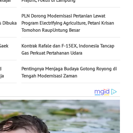
elajar
Prajurit, Fokus di Lampung
PLN Dorong Modernisasi Pertanian Lewat
s Dibuka
Program Electrifying Agriculture, Petani Krisan
Tomohon RaupUntung Besar
Gaek
Kontrak Rafale dan F-15EX, Indonesia Tancap
Gas Perkuat Pertahanan Udara
d
Pentingnya Menjaga Budaya Gotong Royong di
ja
Tengah Modernisasi Zaman