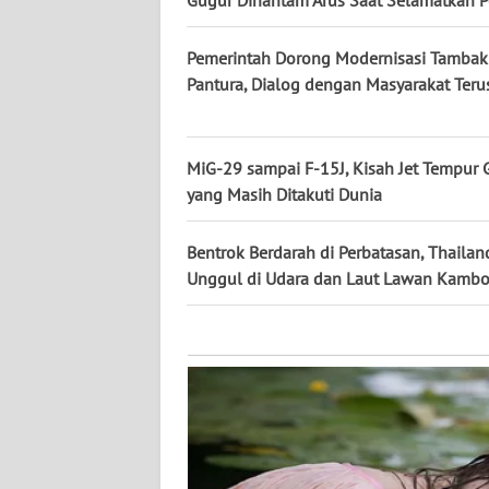
Gugur Dihantam Arus Saat Selamatkan P
KALTARA
Pemerintah Dorong Modernisasi Tambak
WN
KALSEL
Pantura, Dialog dengan Masyarakat Teru
WN
KALTIM
MiG-29 sampai F-15J, Kisah Jet Tempur 
yang Masih Ditakuti Dunia
WN
SULSEL
Bentrok Berdarah di Perbatasan, Thailan
Unggul di Udara dan Laut Lawan Kambo
WN
GORONTALO
WN
SULUT
WN
MALUKU