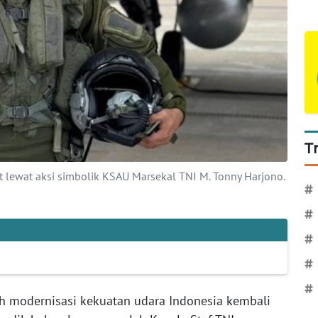
T
t lewat aksi simbolik KSAU Marsekal TNI M. Tonny Harjono.
#
#
#
#
#
h modernisasi kekuatan udara Indonesia kembali