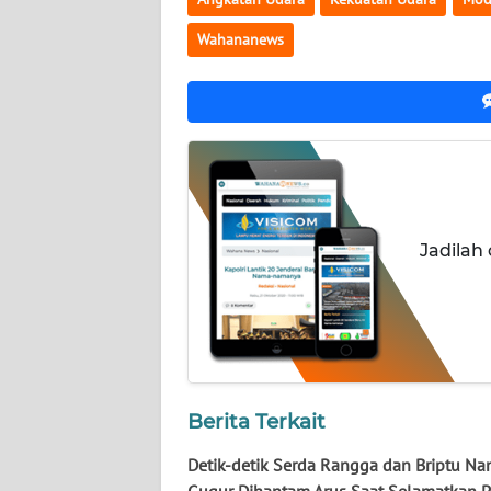
NUSANTARA
Wahananews
WN
JOGJA
WN
JATIM
WN
Jadilah
BALI
WN
KALBAR
WN
KALTENG
Berita Terkait
Detik-detik Serda Rangga dan Briptu Na
WN