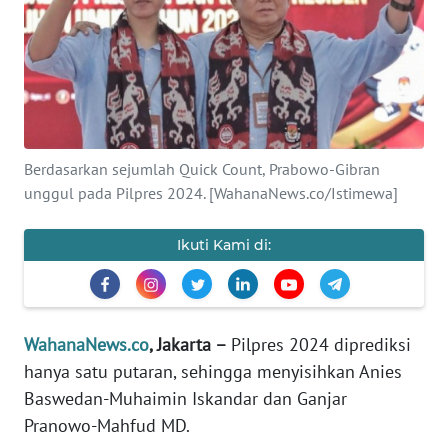
SAINS-TEKNO
KESEHATAN
INTERNASIONAL
Berdasarkan sejumlah Quick Count, Prabowo-Gibran
SERBA-SERBI
unggul pada Pilpres 2024. [WahanaNews.co/Istimewa]
PENDIDIKAN
Ikuti Kami di:
OLAHRAGA
WahanaNews.co
, Jakarta –
Pilpres 2024 diprediksi
OPINI
hanya satu putaran, sehingga menyisihkan Anies
Baswedan-Muhaimin Iskandar dan Ganjar
EDITORIAL
Pranowo-Mahfud MD.