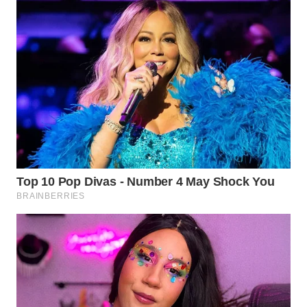
WN
SUMEDANG
WN
CIANJUR
WN
KEPULAUAN
SERIBU
WN
TANGERANG
WN
BINJAI
WN
CIREBON