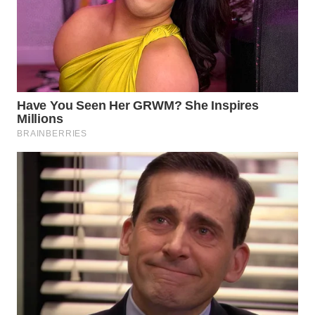
WN
INDRAMAYU
WN
KUNINGAN
WN
MAJALENGKA
WN
SUBANG
WN
SUKABUMI
WN
PURWAKARTA