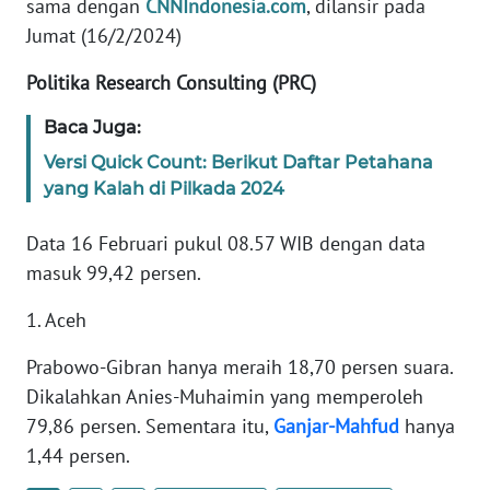
sama dengan
CNNIndonesia.com
, dilansir pada
Jumat (16/2/2024)
KARIR
Politika Research Consulting (PRC)
DISCLAIMER
Baca Juga:
Versi Quick Count: Berikut Daftar Petahana
Wahana
News
yang Kalah di Pilkada 2024
Regional
Data 16 Februari pukul 08.57 WIB dengan data
WN
masuk 99,42 persen.
SUMUT
1. Aceh
WN
Prabowo-Gibran hanya meraih 18,70 persen suara.
JAKARTA
Dikalahkan Anies-Muhaimin yang memperoleh
79,86 persen. Sementara itu,
Ganjar-Mahfud
hanya
WN
JABAR
1,44 persen.