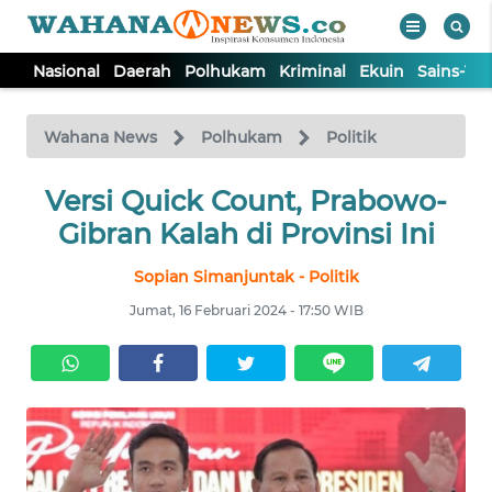
Nasional
Daerah
Polhukam
Kriminal
Ekuin
Sains-Te
WAHANA
Tutup
TV
Wahana News
Polhukam
Politik
NASIONAL
Versi Quick Count, Prabowo-
Gibran Kalah di Provinsi Ini
DAERAH
Sopian Simanjuntak - Politik
Jumat, 16 Februari 2024 - 17:50 WIB
POLHUKAM
KRIMINAL
EKUIN