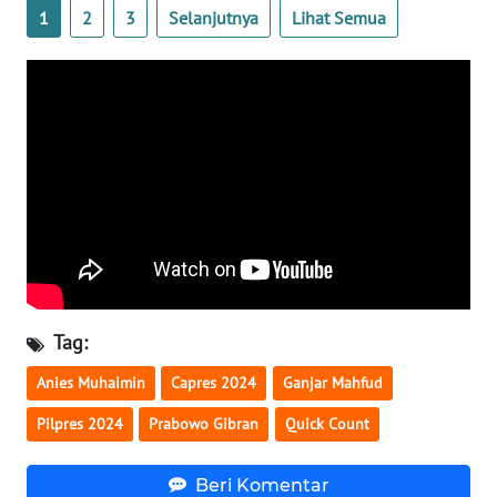
1
2
3
Selanjutnya
Lihat Semua
WN
BANTEN
WN
NTT
WN
KEPRI
WN
PAPUA
Tag:
WN
PAPUA
Anies Muhaimin
Capres 2024
Ganjar Mahfud
BARAT
Pilpres 2024
Prabowo Gibran
Quick Count
WN
RIAU
Beri Komentar