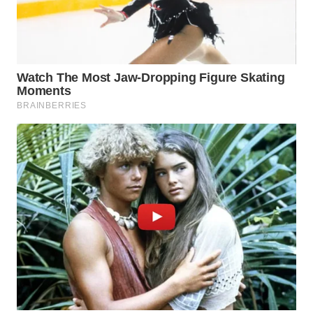
TAPANULI
TENGAH
WN DELI
SERDANG
WN
TEBING
TINGGI
WN
PAKPAK
WN
KARAWANG
WN
BEKASI