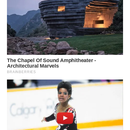
WN
TAPANULI
SELATAN
WN
TANJUNG
LESUNG
WN
KARO
WN
SIMALUNGUN
WN
LABUHANBATU
WN