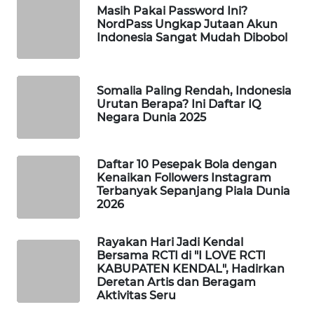
Masih Pakai Password Ini?
WAHANA
NordPass Ungkap Jutaan Akun
SPORT
Indonesia Sangat Mudah Dibobol
WAHANA
UMKM
Somalia Paling Rendah, Indonesia
Urutan Berapa? Ini Daftar IQ
Negara Dunia 2025
WAHANA
SELEB
Daftar 10 Pesepak Bola dengan
WAHANA
Kenaikan Followers Instagram
PERSONA
Terbanyak Sepanjang Piala Dunia
2026
WAHANA
OTOMOTIF
Rayakan Hari Jadi Kendal
Bersama RCTI di "I LOVE RCTI
KABUPATEN KENDAL", Hadirkan
WAHANA
Deretan Artis dan Beragam
HEALTH
Aktivitas Seru