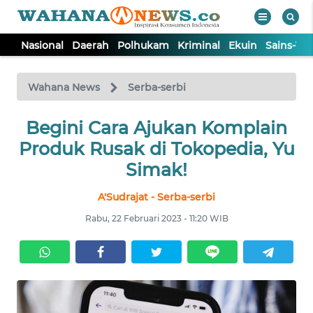
Nasional
Daerah
Polhukam
Kriminal
Ekuin
Sains-Te
WAHANA
Tutup
TV
Wahana News
Serba-serbi
NASIONAL
Begini Cara Ajukan Komplain
Produk Rusak di Tokopedia, Yu
DAERAH
Simak!
A'Sudrajat - Serba-serbi
POLHUKAM
Rabu, 22 Februari 2023 - 11:20 WIB
KRIMINAL
EKUIN