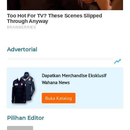
Wahana
Media
Group
WAHANA
NEWS
Advertorial
WAHANA
TANI
WAHANA
Dapatkan Merchandise Eksklusif
ADVOKAT
Wahana News
WAHANA
Buka Katalog
INFRASTRUKTUR
WAHANA
Pilihan Editor
KONSUMEN