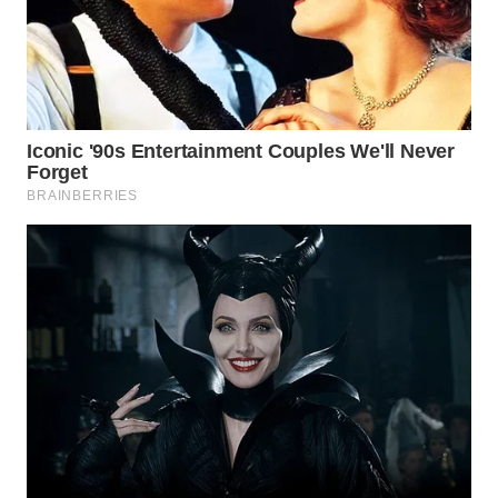
WN
MALUKU
WN
MALUT
WN
DAIRI
WN
DANAU
TOBA
WN
NIAS
WN
LANGKAT