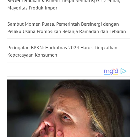
BPOM Temukan Kosmetik Ilegal Senilai Rp31,7 Miliar,
Mayoritas Produk Impor
WN
SERAMBI
Sambut Momen Puasa, Pemerintah Bersinergi dengan
Pelaku Usaha Promosikan Belanja Ramadan dan Lebaran
WN
JAMBI
Peringatan BPKN: Harbolnas 2024 Harus Tingkatkan
Kepercayaan Konsumen
WN
SULTRA
WN
NTB
WN
SULTENG
WN
SULBAR