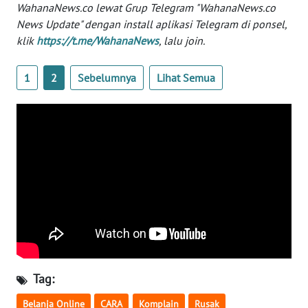
Informasi
WahanaNews.co lewat Grup Telegram "WahanaNews.co
News Update" dengan install aplikasi Telegram di ponsel,
INDEKS
klik
https://t.me/WahanaNews
, lalu join.
BERITA
1
2
Sebelumnya
Lihat Semua
KONTAK
KAMI
INFO
IKLAN
TENTANG
KAMI
PEDOMAN
MEDIA
SIBER
Tag:
REDAKSI
Belanja Online
CARA
Komplain
Rusak