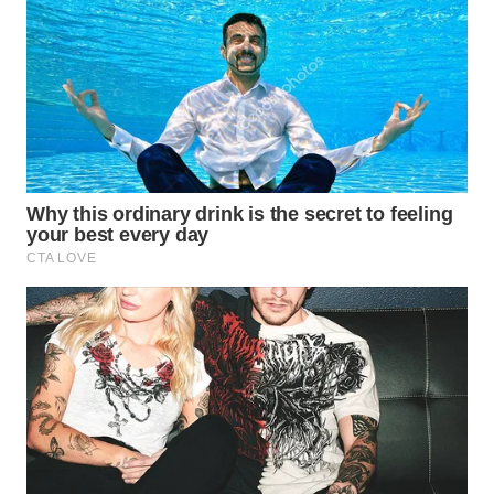
WN
BOGOR
WN
DEPOK
WN
TAPANULI
UTARA
WN
SAMOSIR
WN
PADANG
LAWAS