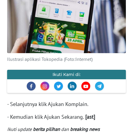
SAINS-TEKNO
KESEHATAN
INTERNASIONAL
SERBA-SERBI
Ilustrasi aplikasi Tokopedia (Foto:Internet)
PENDIDIKAN
Ikuti Kami di:
OLAHRAGA
OPINI
- Selanjutnya klik Ajukan Komplain.
- Kemudian klik Ajukan Sekarang.
[ast]
EDITORIAL
Ikuti update
berita pilihan
dan
breaking news