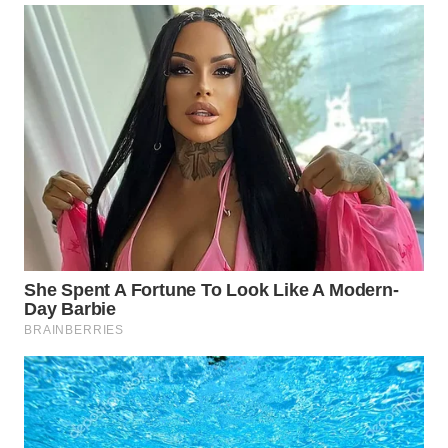
TAPANULI
TENGAH
WN DELI
SERDANG
WN
TEBING
TINGGI
WN
PAKPAK
WN
KARAWANG
WN
BEKASI