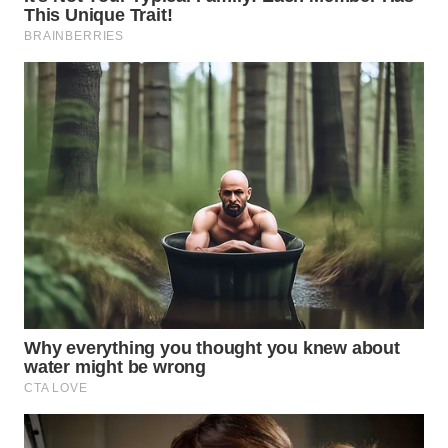
WN
INDRAMAYU
WN
KUNINGAN
WN
MAJALENGKA
WN
SUBANG
WN
SUKABUMI
WN
PURWAKARTA