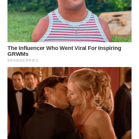
WN
NATUNA
WN
BINTAN
WN
MANDALIKA
WN
LIKUPANG
WN
LABUANBAJO
WN
BORNEO