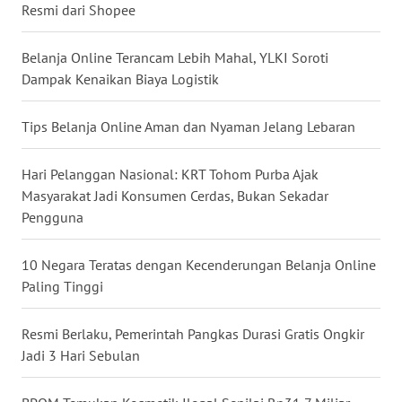
Resmi dari Shopee
WN
BANTEN
Belanja Online Terancam Lebih Mahal, YLKI Soroti
Dampak Kenaikan Biaya Logistik
WN
NTT
Tips Belanja Online Aman dan Nyaman Jelang Lebaran
WN
KEPRI
Hari Pelanggan Nasional: KRT Tohom Purba Ajak
Masyarakat Jadi Konsumen Cerdas, Bukan Sekadar
WN
Pengguna
PAPUA
10 Negara Teratas dengan Kecenderungan Belanja Online
WN
Paling Tinggi
PAPUA
BARAT
Resmi Berlaku, Pemerintah Pangkas Durasi Gratis Ongkir
Jadi 3 Hari Sebulan
WN
RIAU