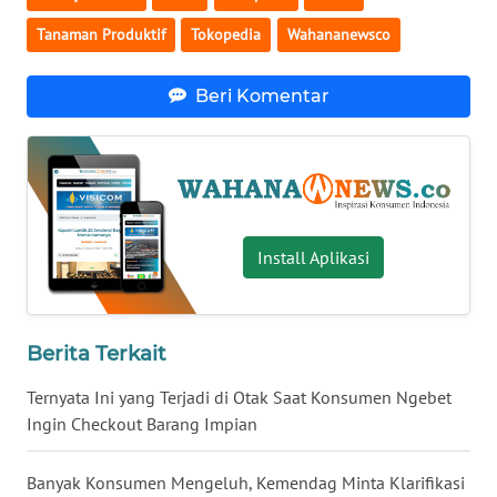
Tanaman Produktif
Tokopedia
Wahananewsco
KARIR
Beri Komentar
DISCLAIMER
Wahana
News
Regional
Install Aplikasi
WN
SUMUT
WN
Berita Terkait
JAKARTA
Ternyata Ini yang Terjadi di Otak Saat Konsumen Ngebet
Ingin Checkout Barang Impian
WN
JABAR
Banyak Konsumen Mengeluh, Kemendag Minta Klarifikasi