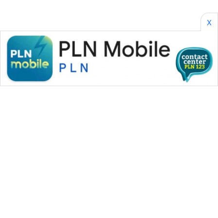
SONYA
ASA
X
NEWS
WAHANA MEDIA GROUP
|
|
|
WAHANA NEWS co
WAHANA TANI
WAHANA ADVOKAT