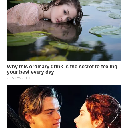
WN
KALTARA
WN
KALSEL
WN
KALTIM
WN
SULSEL
WN
GORONTALO
WN
SULUT