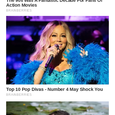
WN
NUSANTARA
WN
JOGJA
WN
JATIM
WN
BALI
WN
KALBAR
WN
KALTENG