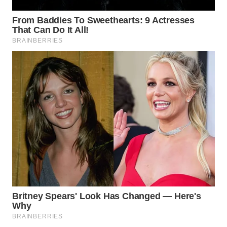
WN
TAPANULI
SELATAN
WN
TANJUNG
LESUNG
WN
KARO
WN
SIMALUNGUN
WN
LABUHANBATU
WN