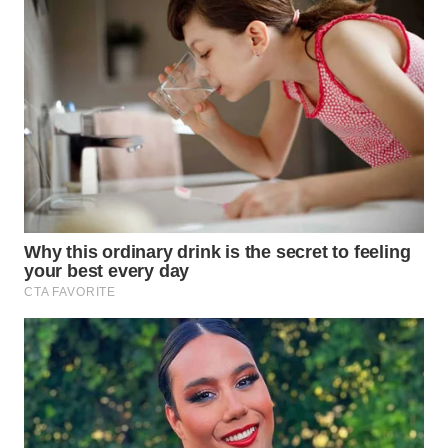
WN
PRIANGAN
TIMUR
WN
SEMARANG
WN
SOLO
WN
BOROBUDUR
WN
MADURA
WN
SURABAYA