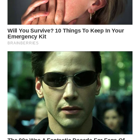
WN
BABEL
WN
SUMBAR
WN
SUMSEL
WN
BENGKULU
WN
LAMPUNG
WN
JATENG