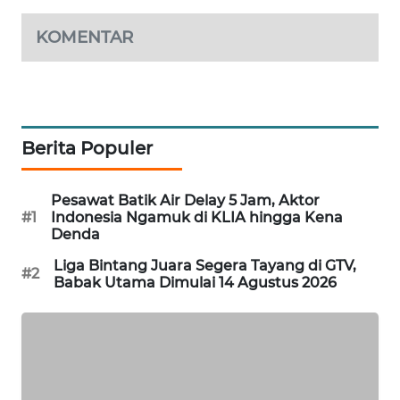
WAHANA
KOMENTAR
DESA
WISATA
LAPAK
WAHANA
Berita Populer
Wahana
Network
Pesawat Batik Air Delay 5 Jam, Aktor
#1
Indonesia Ngamuk di KLIA hingga Kena
KONSUMEN
Denda
LISTRIK
Liga Bintang Juara Segera Tayang di GTV,
#2
Babak Utama Dimulai 14 Agustus 2026
MASYARAKAT
KELISTRIKAN
WALINKI
ID