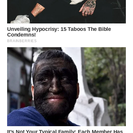
WN
SUMEDANG
WN
CIANJUR
WN
KEPULAUAN
SERIBU
WN
TANGERANG
WN
BINJAI
WN
CIREBON