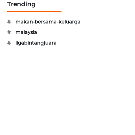
Trending
PORTAL
KONSUMEN
#
makan-bersama-keluarga
FORWAMKI
#
malaysia
#
ligabintangjuara
ALPERKLINAS
FORJASIDA
TAMBANG
NEWS
SITUNGIR
NEWS
SIDIKALANG
NEWS