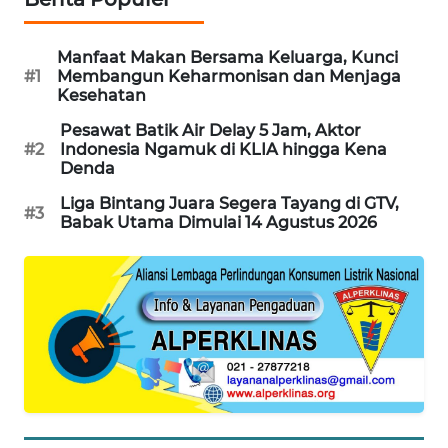
MAWAKA
ID
Manfaat Makan Bersama Keluarga, Kunci
#1
Membangun Keharmonisan dan Menjaga
Kesehatan
MARTABAT
NET
Pesawat Batik Air Delay 5 Jam, Aktor
#2
Indonesia Ngamuk di KLIA hingga Kena
Denda
PLN
WATCH
Liga Bintang Juara Segera Tayang di GTV,
#3
Babak Utama Dimulai 14 Agustus 2026
MKLI
LPKKI
LKKI
KOPEKLIN