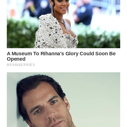
WN
TAPANULI
SELATAN
WN
TANJUNG
LESUNG
WN
KARO
WN
SIMALUNGUN
WN
LABUHANBATU
WN