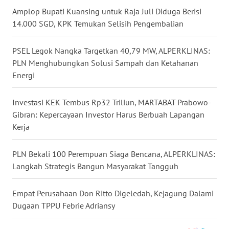
Amplop Bupati Kuansing untuk Raja Juli Diduga Berisi
WN
14.000 SGD, KPK Temukan Selisih Pengembalian
NUSANTARA
PSEL Legok Nangka Targetkan 40,79 MW, ALPERKLINAS:
WN
JOGJA
PLN Menghubungkan Solusi Sampah dan Ketahanan
Energi
WN
JATIM
Investasi KEK Tembus Rp32 Triliun, MARTABAT Prabowo-
Gibran: Kepercayaan Investor Harus Berbuah Lapangan
WN
Kerja
BALI
PLN Bekali 100 Perempuan Siaga Bencana, ALPERKLINAS:
WN
Langkah Strategis Bangun Masyarakat Tangguh
KALBAR
Empat Perusahaan Don Ritto Digeledah, Kejagung Dalami
WN
Dugaan TPPU Febrie Adriansy
KALTENG