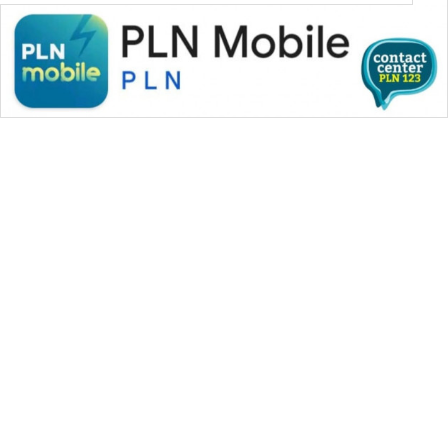
WAHANA MEDIA GROUP
|
|
|
WAHANA NEWS co
WAHANA TANI
WAHANA ADVOKAT
|
|
WAHANA INFRASTRUKTUR
WAHANA KONSUMEN
|
|
|
WAHANA LISTRIK
WAHANA TRAVEL
WAHANA TV