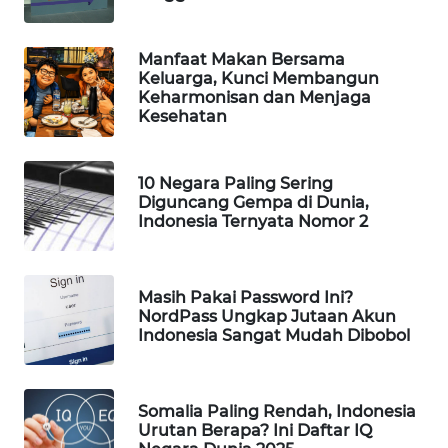
WAHANA
SPORT
Manfaat Makan Bersama
Keluarga, Kunci Membangun
Keharmonisan dan Menjaga
WAHANA
Kesehatan
UMKM
WAHANA
10 Negara Paling Sering
SELEB
Diguncang Gempa di Dunia,
Indonesia Ternyata Nomor 2
WAHANA
PERSONA
Masih Pakai Password Ini?
NordPass Ungkap Jutaan Akun
WAHANA
Indonesia Sangat Mudah Dibobol
OTOMOTIF
WAHANA
Somalia Paling Rendah, Indonesia
HEALTH
Urutan Berapa? Ini Daftar IQ