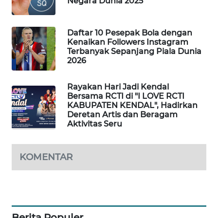
Negara Dunia 2025
WAHANA
DESA
WISATA
Daftar 10 Pesepak Bola dengan
Kenaikan Followers Instagram
Terbanyak Sepanjang Piala Dunia
LAPAK
2026
WAHANA
Rayakan Hari Jadi Kendal
Wahana
Bersama RCTI di "I LOVE RCTI
Network
KABUPATEN KENDAL", Hadirkan
Deretan Artis dan Beragam
Aktivitas Seru
KONSUMEN
LISTRIK
KOMENTAR
MASYARAKAT
KELISTRIKAN
WALINKI
ID
Berita Populer