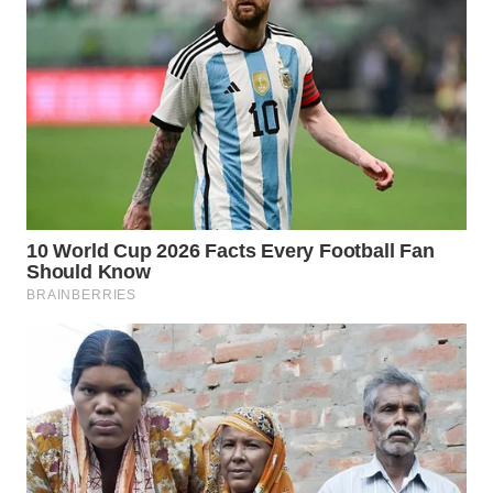
WN
SUMEDANG
WN
CIANJUR
WN
KEPULAUAN
SERIBU
WN
TANGERANG
WN
BINJAI
WN
CIREBON