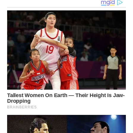
WN
KALTARA
WN
KALSEL
WN
KALTIM
WN
SULSEL
WN
GORONTALO
WN
SULUT