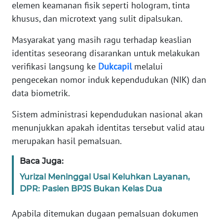
elemen keamanan fisik seperti hologram, tinta
khusus, dan microtext yang sulit dipalsukan.
KARIR
Masyarakat yang masih ragu terhadap keaslian
DISCLAIMER
identitas seseorang disarankan untuk melakukan
verifikasi langsung ke
Dukcapil
melalui
Wahana
pengecekan nomor induk kependudukan (NIK) dan
News
data biometrik.
Regional
Sistem administrasi kependudukan nasional akan
WN
menunjukkan apakah identitas tersebut valid atau
SUMUT
merupakan hasil pemalsuan.
WN
Baca Juga:
JAKARTA
Yurizal Meninggal Usai Keluhkan Layanan,
DPR: Pasien BPJS Bukan Kelas Dua
WN
JABAR
Apabila ditemukan dugaan pemalsuan dokumen