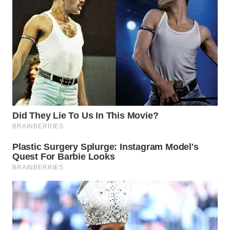
WN
MALUKU
WN
MALUT
WN
DAIRI
WN
DANAU
TOBA
WN
NIAS
WN
LANGKAT