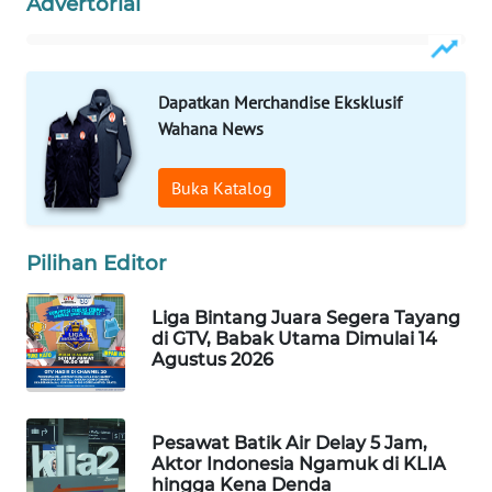
Advertorial
WAHANA
LISTRIK
Dapatkan Merchandise Eksklusif
WAHANA
Wahana News
TRAVEL
Buka Katalog
WAHANA
TV
Pilihan Editor
WAHANANEWS
ID
Liga Bintang Juara Segera Tayang
di GTV, Babak Utama Dimulai 14
WAHANANEWS
Agustus 2026
CO ID
WAHANANEWS
Pesawat Batik Air Delay 5 Jam,
NET
Aktor Indonesia Ngamuk di KLIA
hingga Kena Denda