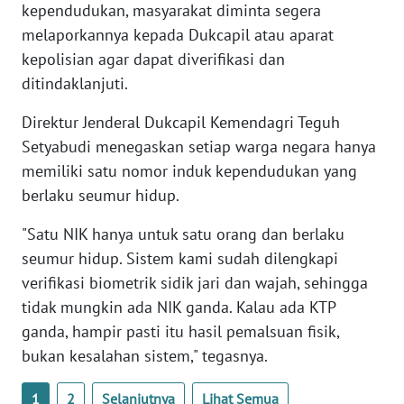
kependudukan, masyarakat diminta segera
WN
melaporkannya kepada Dukcapil atau aparat
BANTEN
kepolisian agar dapat diverifikasi dan
WN
ditindaklanjuti.
NTT
Direktur Jenderal Dukcapil Kemendagri Teguh
Setyabudi menegaskan setiap warga negara hanya
WN
KEPRI
memiliki satu nomor induk kependudukan yang
berlaku seumur hidup.
WN
"Satu NIK hanya untuk satu orang dan berlaku
PAPUA
seumur hidup. Sistem kami sudah dilengkapi
verifikasi biometrik sidik jari dan wajah, sehingga
WN
PAPUA
tidak mungkin ada NIK ganda. Kalau ada KTP
BARAT
ganda, hampir pasti itu hasil pemalsuan fisik,
bukan kesalahan sistem," tegasnya.
WN
RIAU
1
2
Selanjutnya
Lihat Semua