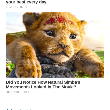
Wahana
Media
Group
WAHANA
NEWS
WAHANA
TANI
WAHANA
ADVOKAT
WAHANA
INFRASTRUKTUR
WAHANA
KONSUMEN