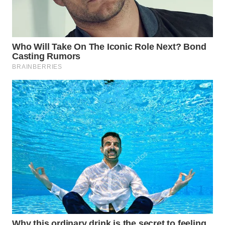
TAPANULI
TENGAH
WN DELI
SERDANG
WN
TEBING
TINGGI
WN
PAKPAK
WN
KARAWANG
WN
BEKASI