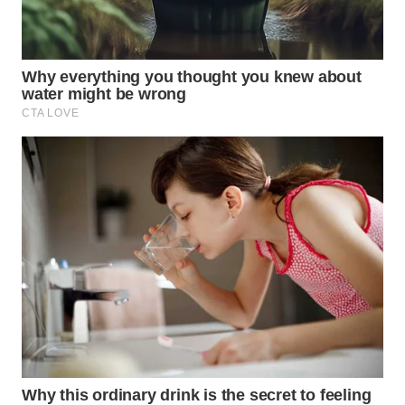
WN
NATUNA
WN
BINTAN
WN
MANDALIKA
WN
LIKUPANG
WN
LABUANBAJO
WN
BORNEO