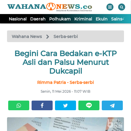
Nasional
Daerah
Polhukam
Kriminal
Ekuin
Sains-Te
WAHANA
Tutup
TV
Wahana News
Serba-serbi
NASIONAL
Begini Cara Bedakan e-KTP
Asli dan Palsu Menurut
DAERAH
Dukcapil
Rimma Patria - Serba-serbi
POLHUKAM
Senin, 11 Mei 2026 - 11:07 WIB
KRIMINAL
EKUIN