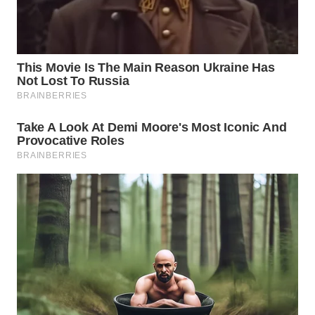
WN
PRIANGAN
TIMUR
WN
SEMARANG
WN
SOLO
WN
BOROBUDUR
WN
MADURA
WN
SURABAYA