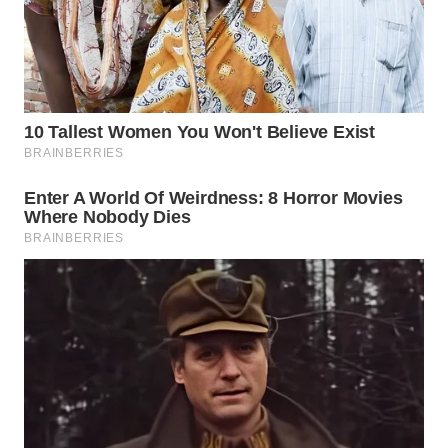
WN
INDRAMAYU
WN
KUNINGAN
WN
MAJALENGKA
WN
SUBANG
WN
SUKABUMI
WN
PURWAKARTA