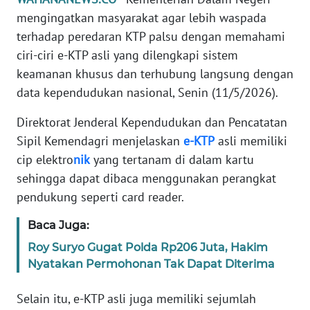
Informasi
mengingatkan masyarakat agar lebih waspada
terhadap peredaran KTP palsu dengan memahami
INDEKS
BERITA
ciri-ciri e-KTP asli yang dilengkapi sistem
keamanan khusus dan terhubung langsung dengan
KONTAK
data kependudukan nasional, Senin (11/5/2026).
KAMI
Direktorat Jenderal Kependudukan dan Pencatatan
INFO
Sipil Kemendagri menjelaskan
e-KTP
asli memiliki
IKLAN
cip elektro
nik
yang tertanam di dalam kartu
sehingga dapat dibaca menggunakan perangkat
TENTANG
pendukung seperti card reader.
KAMI
Baca Juga:
PEDOMAN
Roy Suryo Gugat Polda Rp206 Juta, Hakim
MEDIA
Nyatakan Permohonan Tak Dapat Diterima
SIBER
Selain itu, e-KTP asli juga memiliki sejumlah
REDAKSI