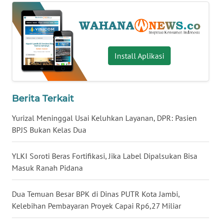
WN
BABEL
WN
Install Aplikasi
SUMBAR
WN
Berita Terkait
SUMSEL
Yurizal Meninggal Usai Keluhkan Layanan, DPR: Pasien
WN
BPJS Bukan Kelas Dua
BENGKULU
YLKI Soroti Beras Fortifikasi, Jika Label Dipalsukan Bisa
WN
Masuk Ranah Pidana
LAMPUNG
Dua Temuan Besar BPK di Dinas PUTR Kota Jambi,
WN
Kelebihan Pembayaran Proyek Capai Rp6,27 Miliar
JATENG