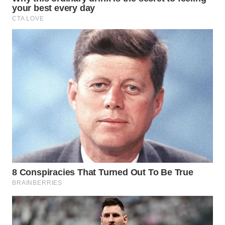
WN
BOGOR
WN
DEPOK
WN
TAPANULI
UTARA
WN
SAMOSIR
WN
PADANG
LAWAS