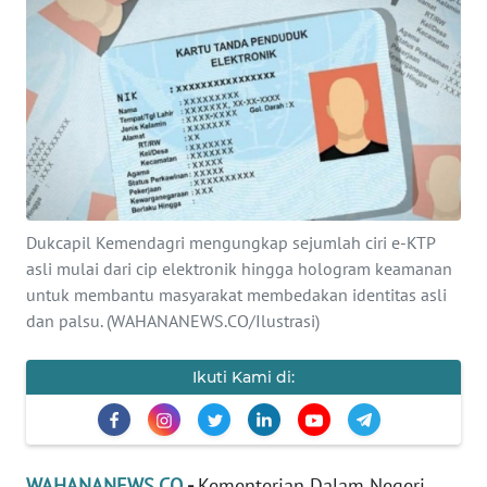
SAINS-TEKNO
KESEHATAN
INTERNASIONAL
SERBA-SERBI
Dukcapil Kemendagri mengungkap sejumlah ciri e-KTP
PENDIDIKAN
asli mulai dari cip elektronik hingga hologram keamanan
untuk membantu masyarakat membedakan identitas asli
OLAHRAGA
dan palsu. (WAHANANEWS.CO/Ilustrasi)
OPINI
Ikuti Kami di:
EDITORIAL
WAHANANEWS.CO
-
Kementerian Dalam Negeri