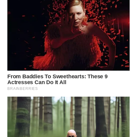
WN
BOGOR
WN
DEPOK
WN
TAPANULI
UTARA
WN
SAMOSIR
WN
PADANG
LAWAS