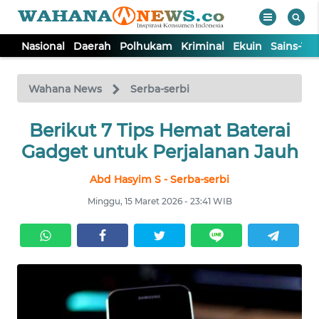
Nasional
Daerah
Polhukam
Kriminal
Ekuin
Sains-Te
WAHANA
Tutup
TV
Wahana News
Serba-serbi
NASIONAL
Berikut 7 Tips Hemat Baterai
Gadget untuk Perjalanan Jauh
DAERAH
Abd Hasyim S - Serba-serbi
Minggu, 15 Maret 2026 - 23:41 WIB
POLHUKAM
KRIMINAL
EKUIN