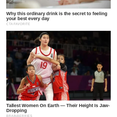
WN
INDRAMAYU
WN
KUNINGAN
WN
MAJALENGKA
WN
SUBANG
WN
SUKABUMI
WN
PURWAKARTA