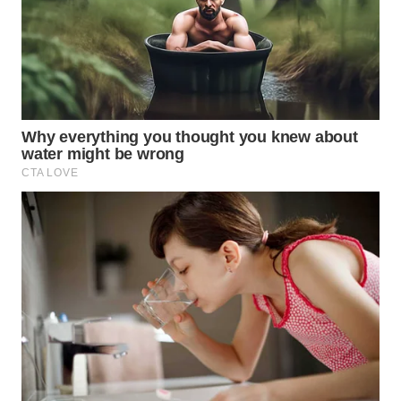
WN
SUMEDANG
WN
CIANJUR
WN
KEPULAUAN
SERIBU
WN
TANGERANG
WN
BINJAI
WN
CIREBON