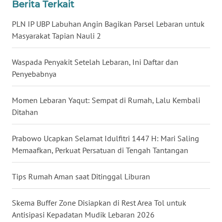
Berita Terkait
WN
PLN IP UBP Labuhan Angin Bagikan Parsel Lebaran untuk
BABEL
Masyarakat Tapian Nauli 2
WN
Waspada Penyakit Setelah Lebaran, Ini Daftar dan
SUMBAR
Penyebabnya
WN
SUMSEL
Momen Lebaran Yaqut: Sempat di Rumah, Lalu Kembali
Ditahan
WN
BENGKULU
Prabowo Ucapkan Selamat Idulfitri 1447 H: Mari Saling
Memaafkan, Perkuat Persatuan di Tengah Tantangan
WN
LAMPUNG
Tips Rumah Aman saat Ditinggal Liburan
WN
Skema Buffer Zone Disiapkan di Rest Area Tol untuk
JATENG
Antisipasi Kepadatan Mudik Lebaran 2026