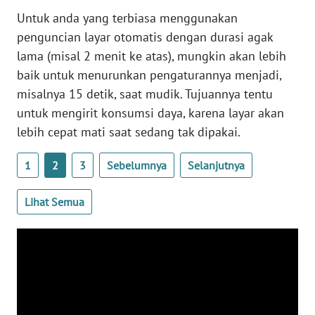
WN
Untuk anda yang terbiasa menggunakan
BANTEN
penguncian layar otomatis dengan durasi agak
lama (misal 2 menit ke atas), mungkin akan lebih
WN
baik untuk menurunkan pengaturannya menjadi,
NTT
misalnya 15 detik, saat mudik. Tujuannya tentu
untuk mengirit konsumsi daya, karena layar akan
WN
KEPRI
lebih cepat mati saat sedang tak dipakai.
1
2
3
Sebelumnya
Selanjutnya
WN
PAPUA
Lihat Semua
WN
PAPUA
BARAT
WN
RIAU