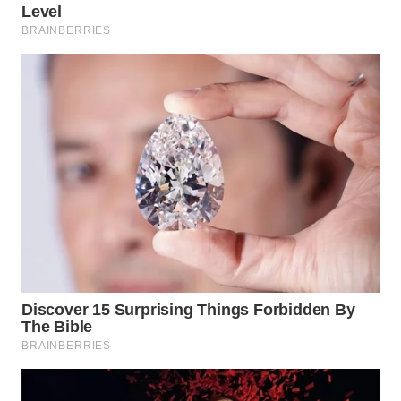
TAPANULI
TENGAH
WN DELI
SERDANG
WN
TEBING
TINGGI
WN
PAKPAK
WN
KARAWANG
WN
BEKASI