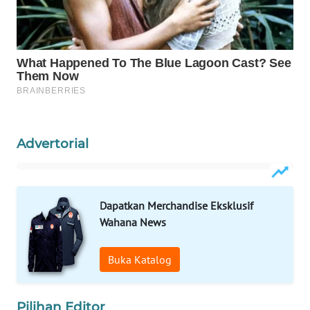
Wahana
Media
Group
WAHANA
NEWS
WAHANA
TANI
Advertorial
WAHANA
ADVOKAT
Dapatkan Merchandise Eksklusif
Wahana News
WAHANA
INFRASTRUKTUR
Buka Katalog
WAHANA
KONSUMEN
Pilihan Editor