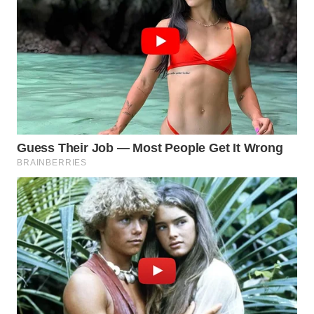
WN
NATUNA
WN
BINTAN
WN
MANDALIKA
WN
LIKUPANG
WN
LABUANBAJO
WN
BORNEO