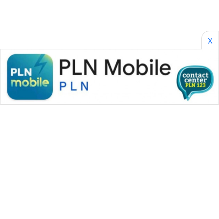
SONYA
ASA
NEWS
X
WAHANA MEDIA GROUP