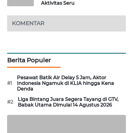
Aktivitas Seru
WAHANA
DESA
WISATA
KOMENTAR
LAPAK
WAHANA
Wahana
Berita Populer
Network
KONSUMEN
Pesawat Batik Air Delay 5 Jam, Aktor
#1
Indonesia Ngamuk di KLIA hingga Kena
LISTRIK
Denda
Liga Bintang Juara Segera Tayang di GTV,
MASYARAKAT
#2
Babak Utama Dimulai 14 Agustus 2026
KELISTRIKAN
WALINKI
ID