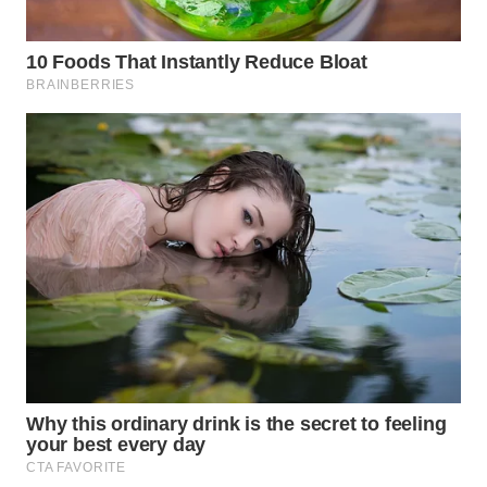
WN
KALTARA
WN
KALSEL
WN
KALTIM
WN
SULSEL
WN
GORONTALO
WN
SULUT