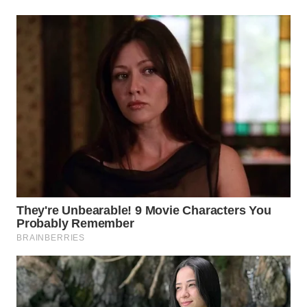
WN
PRIANGAN
TIMUR
WN
SEMARANG
WN
SOLO
WN
BOROBUDUR
WN
MADURA
WN
SURABAYA