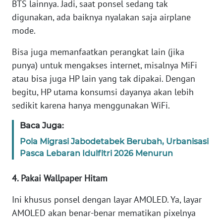
BTS lainnya. Jadi, saat ponsel sedang tak
Informasi
digunakan, ada baiknya nyalakan saja airplane
INDEKS
mode.
BERITA
Bisa juga memanfaatkan perangkat lain (jika
KONTAK
punya) untuk mengakses internet, misalnya MiFi
KAMI
atau bisa juga HP lain yang tak dipakai. Dengan
begitu, HP utama konsumsi dayanya akan lebih
INFO
sedikit karena hanya menggunakan WiFi.
IKLAN
Baca Juga:
TENTANG
Pola Migrasi Jabodetabek Berubah, Urbanisasi
KAMI
Pasca Lebaran Idulfitri 2026 Menurun
PEDOMAN
4. Pakai Wallpaper Hitam
MEDIA
SIBER
Ini khusus ponsel dengan layar AMOLED. Ya, layar
AMOLED akan benar-benar mematikan pixelnya
REDAKSI