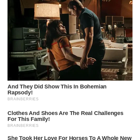
WN
TAPANULI
SELATAN
WN
TANJUNG
LESUNG
WN
KARO
WN
SIMALUNGUN
WN
LABUHANBATU
WN