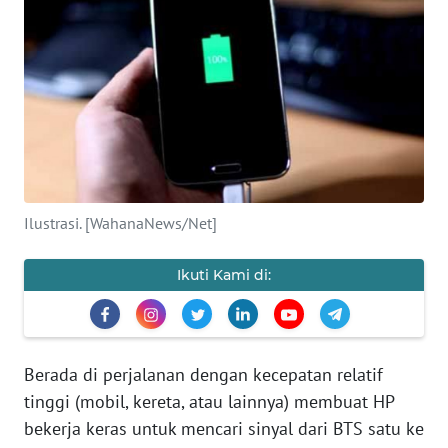
SAINS-TEKNO
KESEHATAN
INTERNASIONAL
SERBA-SERBI
Ilustrasi. [WahanaNews/Net]
PENDIDIKAN
Ikuti Kami di:
OLAHRAGA
OPINI
Berada di perjalanan dengan kecepatan relatif
tinggi (mobil, kereta, atau lainnya) membuat HP
EDITORIAL
bekerja keras untuk mencari sinyal dari BTS satu ke