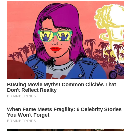
WN
MALUKU
WN
MALUT
WN
DAIRI
WN
DANAU
TOBA
WN
NIAS
WN
LANGKAT