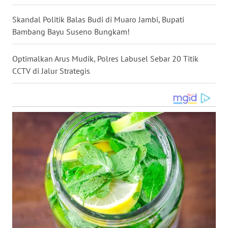
WN
Skandal Politik Balas Budi di Muaro Jambi, Bupati
NUSANTARA
Bambang Bayu Suseno Bungkam!
WN
Optimalkan Arus Mudik, Polres Labusel Sebar 20 Titik
JOGJA
CCTV di Jalur Strategis
WN
JATIM
WN
BALI
WN
KALBAR
WN
KALTENG