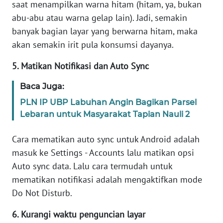
saat menampilkan warna hitam (hitam, ya, bukan
abu-abu atau warna gelap lain). Jadi, semakin
KARIR
banyak bagian layar yang berwarna hitam, maka
akan semakin irit pula konsumsi dayanya.
DISCLAIMER
5. Matikan Notifikasi dan Auto Sync
Wahana
News
Baca Juga:
Regional
PLN IP UBP Labuhan Angin Bagikan Parsel
Lebaran untuk Masyarakat Tapian Nauli 2
WN
SUMUT
Cara mematikan auto sync untuk Android adalah
masuk ke Settings - Accounts lalu matikan opsi
WN
Auto sync data. Lalu cara termudah untuk
JAKARTA
mematikan notifikasi adalah mengaktifkan mode
Do Not Disturb.
WN
JABAR
6. Kurangi waktu penguncian layar