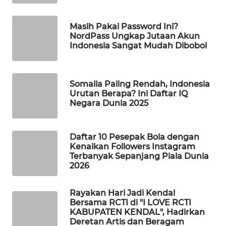
WAHANA
SPORT
Masih Pakai Password Ini?
NordPass Ungkap Jutaan Akun
Indonesia Sangat Mudah Dibobol
WAHANA
UMKM
Somalia Paling Rendah, Indonesia
WAHANA
Urutan Berapa? Ini Daftar IQ
SELEB
Negara Dunia 2025
WAHANA
PERSONA
Daftar 10 Pesepak Bola dengan
Kenaikan Followers Instagram
Terbanyak Sepanjang Piala Dunia
WAHANA
2026
OTOMOTIF
Rayakan Hari Jadi Kendal
WAHANA
Bersama RCTI di "I LOVE RCTI
HEALTH
KABUPATEN KENDAL", Hadirkan
Deretan Artis dan Beragam