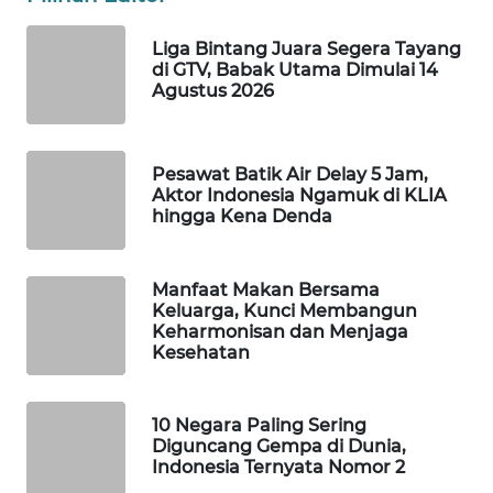
WAHANA
Liga Bintang Juara Segera Tayang
LISTRIK
di GTV, Babak Utama Dimulai 14
Agustus 2026
WAHANA
TRAVEL
Pesawat Batik Air Delay 5 Jam,
WAHANA
Aktor Indonesia Ngamuk di KLIA
hingga Kena Denda
TV
WAHANANEWS
Manfaat Makan Bersama
ID
Keluarga, Kunci Membangun
Keharmonisan dan Menjaga
Kesehatan
WAHANANEWS
CO ID
10 Negara Paling Sering
WAHANANEWS
Diguncang Gempa di Dunia,
NET
Indonesia Ternyata Nomor 2