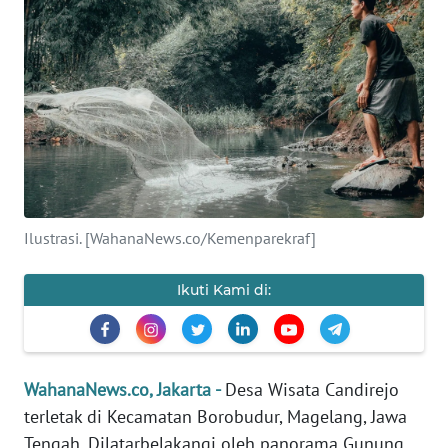
SAINS-TEKNO
KESEHATAN
INTERNASIONAL
SERBA-SERBI
PENDIDIKAN
Ilustrasi. [WahanaNews.co/Kemenparekraf]
OLAHRAGA
Ikuti Kami di:
OPINI
WahanaNews.co, Jakarta -
Desa Wisata Candirejo
EDITORIAL
terletak di Kecamatan Borobudur, Magelang, Jawa
Tengah. Dilatarbelakangi oleh panorama Gunung