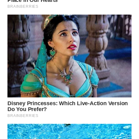
WAHANA
LISTRIK
WAHANA
TRAVEL
WAHANA
TV
WAHANANEWS
ID
WAHANANEWS
CO ID
WAHANANEWS
NET