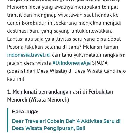
Informasi
Menoreh, desa yang awalnya merupakan tempat
transit dan menginap wisatawan saat hendak ke
INDEKS
BERITA
Candi Borobudur ini, sekarang menjelma menjadi
destinasi baru yang sayang untuk dilewatkan.
KONTAK
Lantas, apa saja ya aktivitas seru yang bisa Sobat
KAMI
Pesona lakukan selama di sana? Melansir laman
indonesia.travel.id
, cari tahu yuk, melalui rangkaian
INFO
jelajah desa wisata
#DiIndonesiaAja
SPADA
IKLAN
(Spesial dari Desa WIsata) di Desa Wisata Candirejo
kali ini!
TENTANG
KAMI
1. Menikmati pemandangan asri di Perbukitan
Menoreh (Wisata Menoreh)
PEDOMAN
MEDIA
Baca Juga:
SIBER
Dear Traveler! Cobain Deh 4 Aktivitas Seru di
Desa Wisata Penglipuran, Bali
REDAKSI