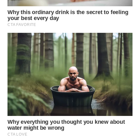
WN
INDRAMAYU
WN
KUNINGAN
WN
MAJALENGKA
WN
SUBANG
WN
SUKABUMI
WN
PURWAKARTA