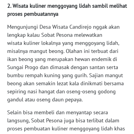
2. Wisata kuliner menggoyang lidah sambil melihat
WN
proses pembuatannya
SERAMBI
Mengunjungi Desa Wisata Candirejo nggak akan
WN
lengkap kalau Sobat Pesona melewatkan
JAMBI
wisata kuliner lokalnya yang menggoyang lidah,
misalnya mangut beong. Olahan ini terbuat dari
WN
ikan beong yang merupakan hewan endemik di
SULTRA
Sungai Progo dan dimasak dengan santan serta
bumbu rempah kuning yang gurih. Sajian mangut
WN
beong akan semakin lezat kala dinikmati bersama
NTB
sepiring nasi hangat dan oseng-oseng godong
WN
gandul atau oseng daun pepaya.
SULTENG
Selain bisa membeli dan menyantap secara
langsung, Sobat Pesona juga bisa terlibat dalam
WN
SULBAR
proses pembuatan kuliner menggoyang lidah khas