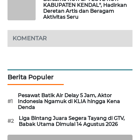
KABUPATEN KENDAL", Hadirkan
SIBARAGAS
Deretan Artis dan Beragam
NEWS
Aktivitas Seru
METRO
KOMENTAR
SIANTAR
NEWS
METRO
MEDAN
NEWS
Berita Populer
METRO
Pesawat Batik Air Delay 5 Jam, Aktor
JAKARTA
#1
Indonesia Ngamuk di KLIA hingga Kena
NEWS
Denda
Liga Bintang Juara Segera Tayang di GTV,
KRT
#2
Babak Utama Dimulai 14 Agustus 2026
NEWS