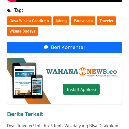
WN
Tag:
NUSANTARA
Desa Wisata Candirejo
Jateng
Parawisata
Traveler
WN
Wisata Budaya
JOGJA
Beri Komentar
WN
JATIM
WN
BALI
Install Aplikasi
WN
KALBAR
Berita Terkait
WN
KALTENG
Dear Traveler! Ini Lho 3 Jenis Wisata yang Bisa Dilakukan