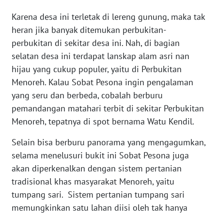
Karena desa ini terletak di lereng gunung, maka tak
KARIR
heran jika banyak ditemukan perbukitan-
perbukitan di sekitar desa ini. Nah, di bagian
DISCLAIMER
selatan desa ini terdapat lanskap alam asri nan
hijau yang cukup populer, yaitu di Perbukitan
Wahana
Menoreh. Kalau Sobat Pesona ingin pengalaman
News
Regional
yang seru dan berbeda, cobalah berburu
pemandangan matahari terbit di sekitar Perbukitan
WN
Menoreh, tepatnya di spot bernama Watu Kendil.
SUMUT
Selain bisa berburu panorama yang mengagumkan,
WN
selama menelusuri bukit ini Sobat Pesona juga
JAKARTA
akan diperkenalkan dengan sistem pertanian
tradisional khas masyarakat Menoreh, yaitu
WN
tumpang sari. Sistem pertanian tumpang sari
JABAR
memungkinkan satu lahan diisi oleh tak hanya