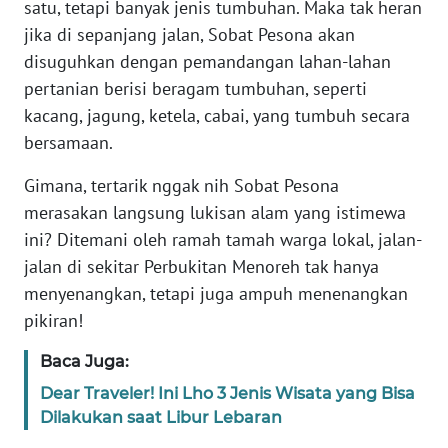
satu, tetapi banyak jenis tumbuhan. Maka tak heran
WN
jika di sepanjang jalan, Sobat Pesona akan
BANTEN
disuguhkan dengan pemandangan lahan-lahan
pertanian berisi beragam tumbuhan, seperti
WN
NTT
kacang, jagung, ketela, cabai, yang tumbuh secara
bersamaan.
WN
Gimana, tertarik nggak nih Sobat Pesona
KEPRI
merasakan langsung lukisan alam yang istimewa
ini? Ditemani oleh ramah tamah warga lokal, jalan-
WN
PAPUA
jalan di sekitar Perbukitan Menoreh tak hanya
menyenangkan, tetapi juga ampuh menenangkan
WN
pikiran!
PAPUA
BARAT
Baca Juga:
Dear Traveler! Ini Lho 3 Jenis Wisata yang Bisa
WN
Dilakukan saat Libur Lebaran
RIAU