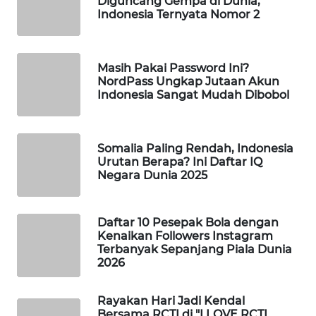
Diguncang Gempa di Dunia,
PORTAL
Indonesia Ternyata Nomor 2
KONSUMEN
FORWAMKI
Masih Pakai Password Ini?
NordPass Ungkap Jutaan Akun
Indonesia Sangat Mudah Dibobol
ALPERKLINAS
FORJASIDA
Somalia Paling Rendah, Indonesia
Urutan Berapa? Ini Daftar IQ
Negara Dunia 2025
TAMBANG
NEWS
Daftar 10 Pesepak Bola dengan
SITUNGIR
Kenaikan Followers Instagram
NEWS
Terbanyak Sepanjang Piala Dunia
2026
SIDIKALANG
NEWS
Rayakan Hari Jadi Kendal
Bersama RCTI di "I LOVE RCTI