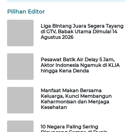
MAWAKA
Pilihan Editor
ID
Liga Bintang Juara Segera Tayang
di GTV, Babak Utama Dimulai 14
MARTABAT
Agustus 2026
NET
PLN
Pesawat Batik Air Delay 5 Jam,
WATCH
Aktor Indonesia Ngamuk di KLIA
hingga Kena Denda
MKLI
Manfaat Makan Bersama
LPKKI
Keluarga, Kunci Membangun
Keharmonisan dan Menjaga
LKKI
Kesehatan
KOPEKLIN
10 Negara Paling Sering