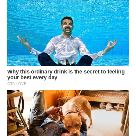
WAHANA
SPORT
WAHANA
UMKM
WAHANA
SELEB
WAHANA
PERSONA
WAHANA
OTOMOTIF
WAHANA
HEALTH