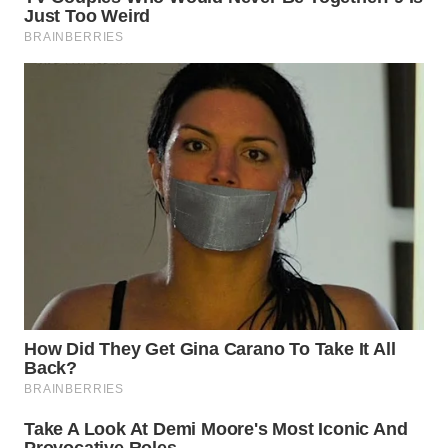
WN
TAPANULI
SELATAN
WN
TANJUNG
LESUNG
WN
KARO
WN
SIMALUNGUN
WN
LABUHANBATU
WN