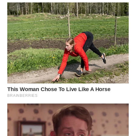
WN
PRIANGAN
TIMUR
WN
SEMARANG
WN
SOLO
WN
BOROBUDUR
WN
MADURA
WN
SURABAYA