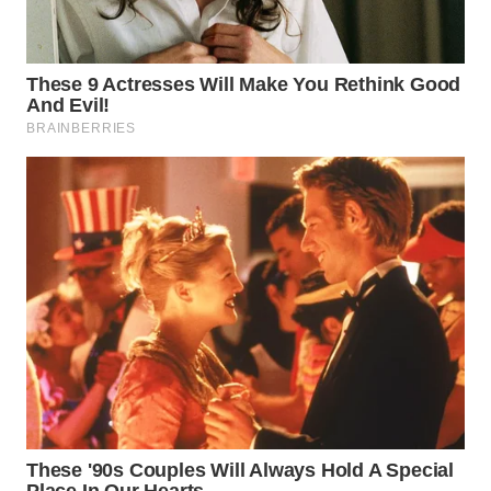
Wahana
Media
Group
WAHANA
NEWS
WAHANA
TANI
WAHANA
ADVOKAT
WAHANA
INFRASTRUKTUR
WAHANA
KONSUMEN