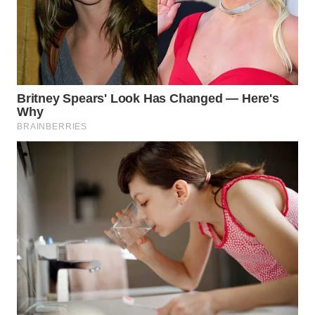
WN
SUMEDANG
WN
CIANJUR
WN
KEPULAUAN
SERIBU
WN
TANGERANG
WN
BINJAI
WN
CIREBON