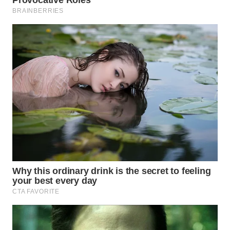
TAPANULI
TENGAH
WN DELI
SERDANG
WN
TEBING
TINGGI
WN
PAKPAK
WN
KARAWANG
WN
BEKASI