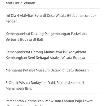
saat Libur Lebaran
WN
KALTARA
Ini Dia 4 Aktivitas Seru di Desa Wisata Bilebante Lombok
Tengah
WN
KALSEL
Kemenparekraf Dukung Pengembangan Pariwisata
Berbasis Budaya di Bali
WN
KALTIM
Kemenparekraf Dorong Mahasiswa ISI Yogyakarta
Kembangkan Seni Sebagai Atraksi Wisata Budaya
WN
SULSEL
Mengenal Koleksi Museum Betawi di Setu Babakan
WN
GORONTALO
5 Objek Wisata Budaya di Dairi, Rekreasi sembari
Menambah Ilmu
WN
SULUT
Pemerintah Optimalkan Pariwisata Labuan Bajo Lewat