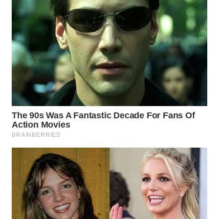
WN
BOGOR
WN
DEPOK
WN
TAPANULI
UTARA
WN
SAMOSIR
WN
PADANG
LAWAS