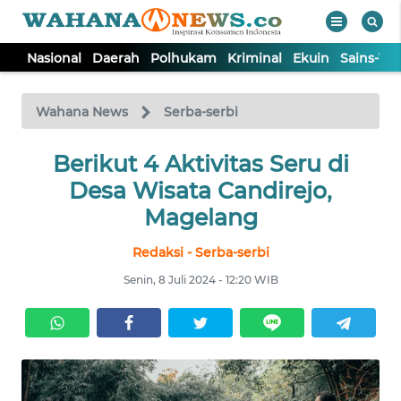
Nasional
Daerah
Polhukam
Kriminal
Ekuin
Sains-Te
WAHANA
Tutup
TV
Wahana News
Serba-serbi
NASIONAL
Berikut 4 Aktivitas Seru di
Desa Wisata Candirejo,
DAERAH
Magelang
Redaksi - Serba-serbi
POLHUKAM
Senin, 8 Juli 2024 - 12:20 WIB
KRIMINAL
EKUIN