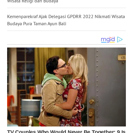
Wisata Religi dan Budaya
WN
MALUKU
Kemenparekraf Ajak Delegasi GPDRR 2022 Nikmati Wisata
Budaya Pura Taman Ayun Bali
WN
MALUT
WN
DAIRI
WN
DANAU
TOBA
WN
NIAS
WN
LANGKAT