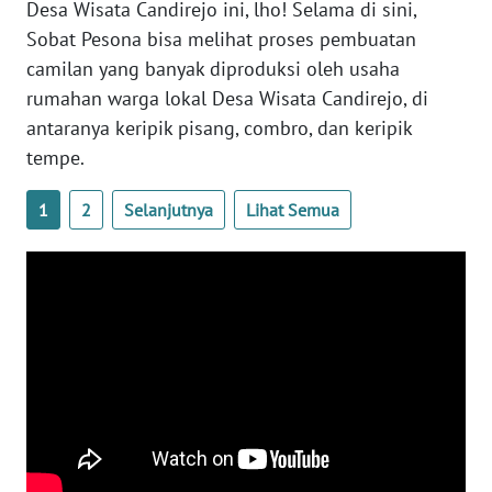
Desa Wisata Candirejo ini, lho! Selama di sini,
WN
Sobat Pesona bisa melihat proses pembuatan
BABEL
camilan yang banyak diproduksi oleh usaha
rumahan warga lokal Desa Wisata Candirejo, di
WN
antaranya keripik pisang, combro, dan keripik
SUMBAR
tempe.
WN
1
2
Selanjutnya
Lihat Semua
SUMSEL
WN
BENGKULU
WN
LAMPUNG
WN
JATENG