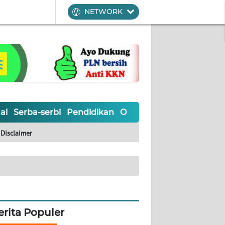
NETWORK
al
Serba-serbi
Pendidikan
Olahraga
Opini
Editoria
Disclaimer
erita Populer