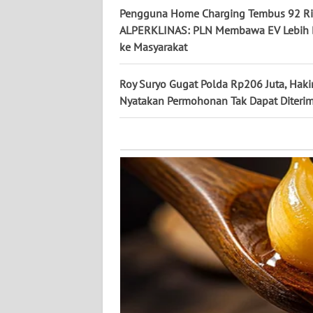
NUSANTARA
Pengguna Home Charging Tembus 92 Ri
ALPERKLINAS: PLN Membawa EV Lebih 
WN
ke Masyarakat
JOGJA
Roy Suryo Gugat Polda Rp206 Juta, Hak
WN
Nyatakan Permohonan Tak Dapat Diteri
JATIM
WN
BALI
WN
KALBAR
WN
KALTENG
WN