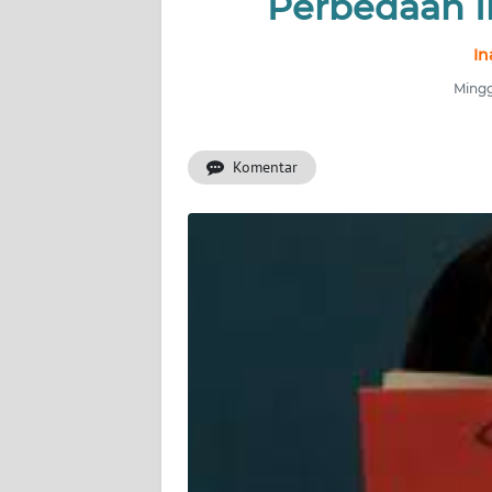
Perbedaan I
INDEKS
BERITA
In
Mingg
KONTAK
KAMI
Komentar
INFO
IKLAN
TENTANG
KAMI
PEDOMAN
MEDIA
SIBER
REDAKSI