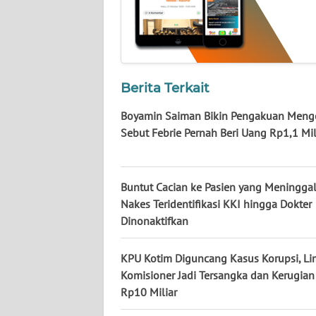
BABEL
WN
SUMBAR
Berita Terkait
WN
SUMSEL
Boyamin Saiman Bikin Pengakuan Menge
Sebut Febrie Pernah Beri Uang Rp1,1 Mil
WN
BENGKULU
Buntut Cacian ke Pasien yang Meninggal
WN
Nakes Teridentifikasi KKI hingga Dokter
LAMPUNG
Dinonaktifkan
WN
KPU Kotim Diguncang Kasus Korupsi, L
JATENG
Komisioner Jadi Tersangka dan Kerugian 
Rp10 Miliar
WN