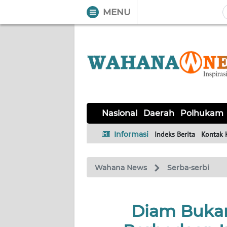
MENU
WAHANA
Tutup
TV
NASIONAL
DAERAH
POLHUKAM
KRIMINAL
EKUIN
SAINS-
KESEHATAN
INTERNASIONAL
Nasional
Daerah
Polhukam
TEKNO
Informasi
Indeks Berita
Kontak 
SERBA-
PENDIDIKAN
OLAHRAGA
OPINI
SERBI
Wahana News
Serba-serbi
EDITORIAL
Diam Bukan 
Informasi