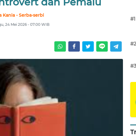
ntrovert dan Pemalu
a Kania - Serba-serbi
#1
u, 24 Mei 2026 - 07:00 WIB
#
#
T