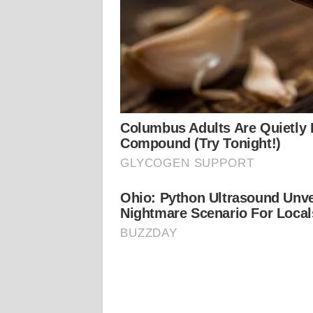
KALTARA
WN
KALSEL
WN
KALTIM
WN
SULSEL
WN
GORONTALO
WN
SULUT
WN
MALUKU