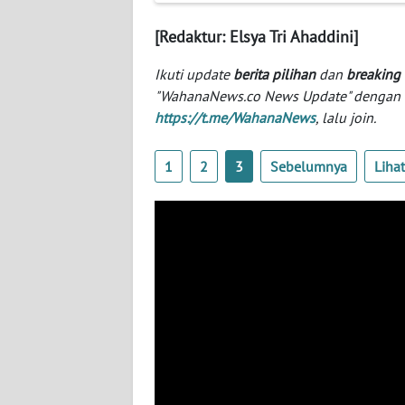
[Redaktur: Elsya Tri Ahaddini]
WN
NTT
Ikuti update
berita pilihan
dan
breaking
"WahanaNews.co News Update" dengan ins
WN
https://t.me/WahanaNews
, lalu join.
KEPRI
1
2
3
Sebelumnya
Liha
WN
PAPUA
WN
PAPUA
BARAT
WN
RIAU
WN