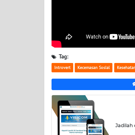
SERAMBI
WN
JAMBI
WN
SULTRA
Tag:
WN
Introvert
Kecemasan Sosial
Kesehata
NTB
WN
SULTENG
WN
SULBAR
Jadilah
WN