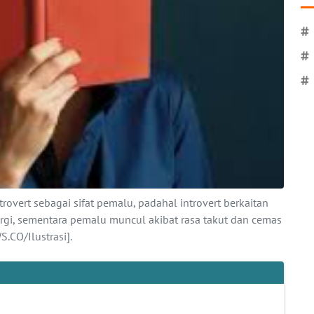
#
#
#
vert sebagai sifat pemalu, padahal introvert berkaitan
gi, sementara pemalu muncul akibat rasa takut dan cemas
.CO/Ilustrasi].