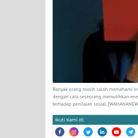
KARIR
DISCLAIMER
Wahana
News
Regional
WN
SUMUT
WN
Banyak orang masih salah memahami intro
JAKARTA
dengan cara seseorang memulihkan ener
terhadap penilaian sosial. [WAHANANEWS
WN
JABAR
Ikuti Kami di:
WN
BANTEN