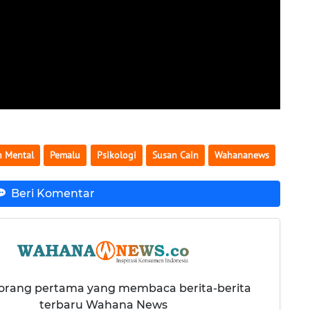
n Mental
Pemalu
Psikologi
Susan Cain
Wahananews
Beri Komentar
 orang pertama yang membaca berita-berita
terbaru Wahana News