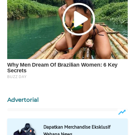
Wahana
Media
Group
WAHANA
NEWS
WAHANA
TANI
WAHANA
ADVOKAT
WAHANA
Advertorial
INFRASTRUKTUR
WAHANA
Dapatkan Merchandise Eksklusif
KONSUMEN
Wahana News