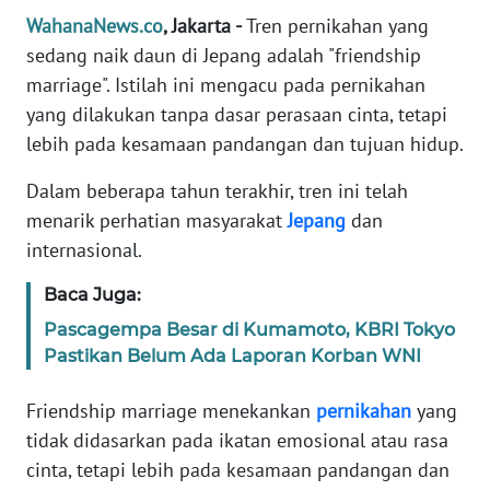
Informasi
WahanaNews.co
, Jakarta -
Tren pernikahan yang
sedang naik daun di Jepang adalah "friendship
INDEKS
BERITA
marriage". Istilah ini mengacu pada pernikahan
yang dilakukan tanpa dasar perasaan cinta, tetapi
KONTAK
lebih pada kesamaan pandangan dan tujuan hidup.
KAMI
Dalam beberapa tahun terakhir, tren ini telah
INFO
menarik perhatian masyarakat
Jepang
dan
IKLAN
internasional.
Baca Juga:
TENTANG
KAMI
Pascagempa Besar di Kumamoto, KBRI Tokyo
Pastikan Belum Ada Laporan Korban WNI
PEDOMAN
MEDIA
Friendship marriage menekankan
pernikahan
yang
SIBER
tidak didasarkan pada ikatan emosional atau rasa
cinta, tetapi lebih pada kesamaan pandangan dan
REDAKSI