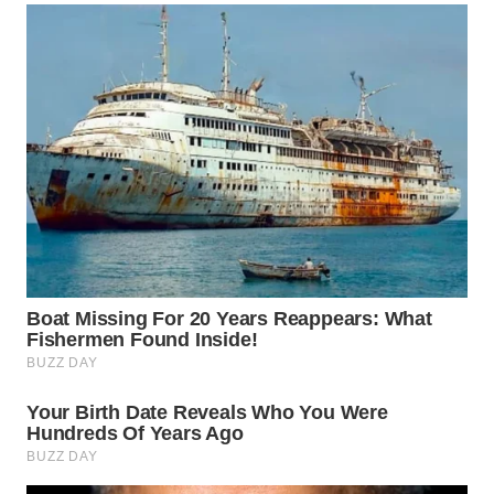
WN
BOGOR
WN
DEPOK
WN
TAPANULI
UTARA
WN
SAMOSIR
WN
PADANG
LAWAS