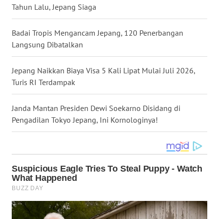
Tahun Lalu, Jepang Siaga
WN
NUSANTARA
Badai Tropis Mengancam Jepang, 120 Penerbangan
Langsung Dibatalkan
WN
JOGJA
Jepang Naikkan Biaya Visa 5 Kali Lipat Mulai Juli 2026,
Turis RI Terdampak
WN
JATIM
Janda Mantan Presiden Dewi Soekarno Disidang di
Pengadilan Tokyo Jepang, Ini Kornologinya!
WN
BALI
WN
KALBAR
WN
KALTENG