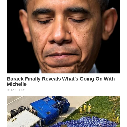
WN
SUMEDANG
WN
CIANJUR
WN
KEPULAUAN
SERIBU
WN
TANGERANG
WN
BINJAI
WN
CIREBON