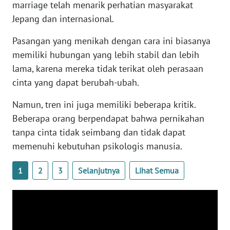
marriage telah menarik perhatian masyarakat
WN
Jepang dan internasional.
BANTEN
Pasangan yang menikah dengan cara ini biasanya
WN
memiliki hubungan yang lebih stabil dan lebih
NTT
lama, karena mereka tidak terikat oleh perasaan
cinta yang dapat berubah-ubah.
WN
KEPRI
Namun, tren ini juga memiliki beberapa kritik.
Beberapa orang berpendapat bahwa pernikahan
WN
tanpa cinta tidak seimbang dan tidak dapat
PAPUA
memenuhi kebutuhan psikologis manusia.
WN
1
2
3
Selanjutnya
Lihat Semua
PAPUA
BARAT
WN
RIAU