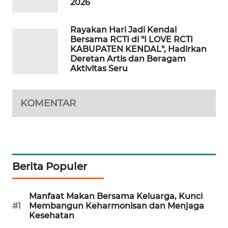
2026
WAHANA
DESA
Rayakan Hari Jadi Kendal
WISATA
Bersama RCTI di "I LOVE RCTI
KABUPATEN KENDAL", Hadirkan
Deretan Artis dan Beragam
LAPAK
Aktivitas Seru
WAHANA
Wahana
KOMENTAR
Network
KONSUMEN
LISTRIK
Berita Populer
MASYARAKAT
KELISTRIKAN
Manfaat Makan Bersama Keluarga, Kunci
#1
Membangun Keharmonisan dan Menjaga
WALINKI
Kesehatan
ID