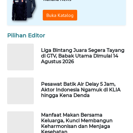
WAHANA
LISTRIK
Buka Katalog
WAHANA
Pilihan Editor
TRAVEL
Liga Bintang Juara Segera Tayang
WAHANA
di GTV, Babak Utama Dimulai 14
TV
Agustus 2026
WAHANANEWS
ID
Pesawat Batik Air Delay 5 Jam,
Aktor Indonesia Ngamuk di KLIA
hingga Kena Denda
WAHANANEWS
CO ID
Manfaat Makan Bersama
WAHANANEWS
Keluarga, Kunci Membangun
NET
Keharmonisan dan Menjaga
Kesehatan