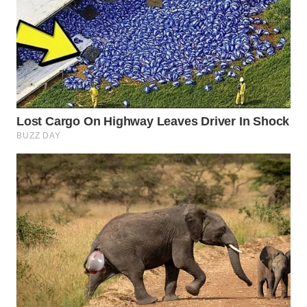
WN
INDRAMAYU
WN
KUNINGAN
WN
MAJALENGKA
WN
SUBANG
WN
SUKABUMI
WN
PURWAKARTA