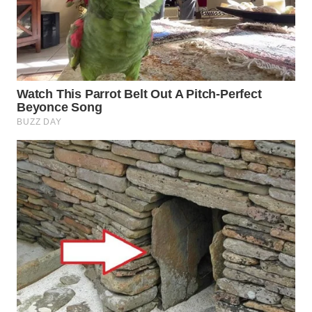
WN
TAPANULI
SELATAN
WN
TANJUNG
LESUNG
WN
KARO
WN
SIMALUNGUN
WN
LABUHANBATU
WN