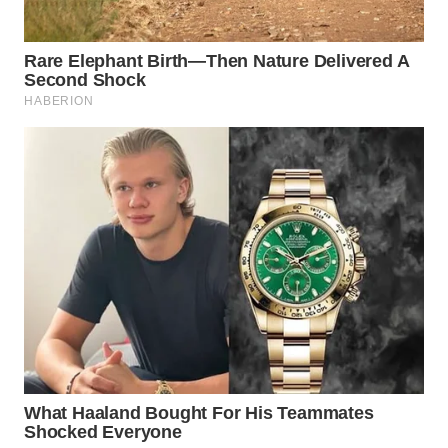
WN
PRIANGAN
TIMUR
WN
SEMARANG
WN
SOLO
WN
BOROBUDUR
WN
MADURA
WN
SURABAYA