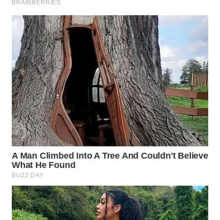
WN
NATUNA
WN
BINTAN
WN
MANDALIKA
WN
LIKUPANG
WN
LABUANBAJO
WN
BORNEO