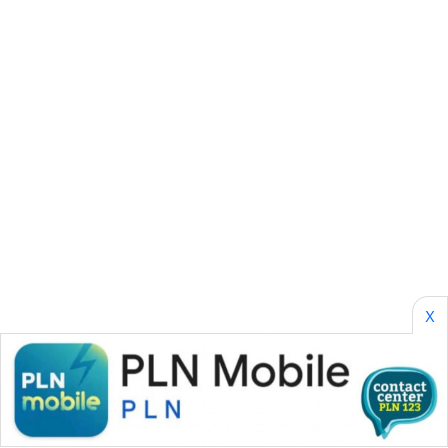
SONYA
ASA
NEWS
X