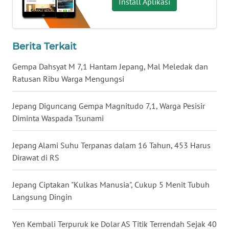
Install Aplikasi
WN
BABEL
Berita Terkait
WN
SUMBAR
Gempa Dahsyat M 7,1 Hantam Jepang, Mal Meledak dan
Ratusan Ribu Warga Mengungsi
WN
SUMSEL
Jepang Diguncang Gempa Magnitudo 7,1, Warga Pesisir
Diminta Waspada Tsunami
WN
BENGKULU
Jepang Alami Suhu Terpanas dalam 16 Tahun, 453 Harus
Dirawat di RS
WN
LAMPUNG
Jepang Ciptakan "Kulkas Manusia", Cukup 5 Menit Tubuh
Langsung Dingin
WN
JATENG
Yen Kembali Terpuruk ke Dolar AS Titik Terrendah Sejak 40