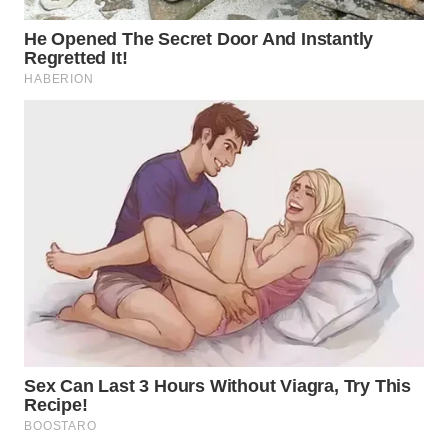
TAPANULI
TENGAH
WN DELI
SERDANG
WN
TEBING
TINGGI
WN
PAKPAK
WN
KARAWANG
WN
BEKASI