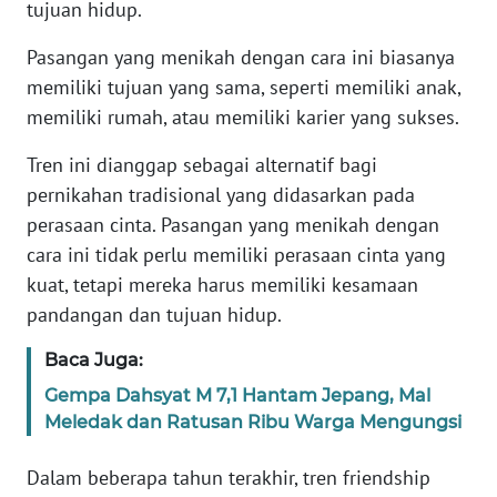
tujuan hidup.
KARIR
Pasangan yang menikah dengan cara ini biasanya
memiliki tujuan yang sama, seperti memiliki anak,
DISCLAIMER
memiliki rumah, atau memiliki karier yang sukses.
Tren ini dianggap sebagai alternatif bagi
Wahana
News
pernikahan tradisional yang didasarkan pada
Regional
perasaan cinta. Pasangan yang menikah dengan
cara ini tidak perlu memiliki perasaan cinta yang
WN
kuat, tetapi mereka harus memiliki kesamaan
SUMUT
pandangan dan tujuan hidup.
WN
Baca Juga:
JAKARTA
Gempa Dahsyat M 7,1 Hantam Jepang, Mal
Meledak dan Ratusan Ribu Warga Mengungsi
WN
JABAR
Dalam beberapa tahun terakhir, tren friendship