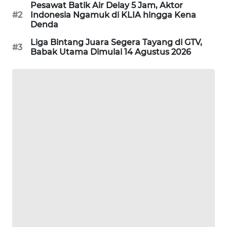
Pesawat Batik Air Delay 5 Jam, Aktor
#2
Indonesia Ngamuk di KLIA hingga Kena
MAWAKA
Denda
ID
Liga Bintang Juara Segera Tayang di GTV,
#3
Babak Utama Dimulai 14 Agustus 2026
MARTABAT
NET
PLN
WATCH
MKLI
LPKKI
LKKI
KOPEKLIN