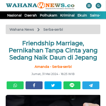
Nasional
Daerah
Polhukam
Kriminal
Ekuin
Sains-Te
WAHANA
Tutup
TV
Wahana News
Serba-serbi
NASIONAL
Friendship Marriage,
Pernikahan Tanpa Cinta yang
DAERAH
Sedang Naik Daun di Jepang
Amanda - Serba-serbi
POLHUKAM
Jumat, 31 Mei 2024 - 16:25 WIB
KRIMINAL
EKUIN