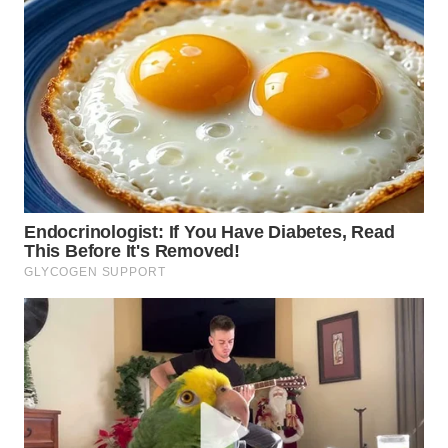
WN
MALUKU
WN
MALUT
WN
DAIRI
WN
DANAU
TOBA
WN
NIAS
WN
LANGKAT