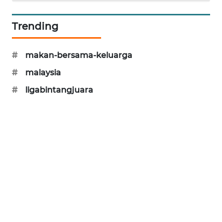
PORTAL
KONSUMEN
Trending
FORWAMKI
#
makan-bersama-keluarga
#
malaysia
ALPERKLINAS
#
ligabintangjuara
FORJASIDA
TAMBANG
NEWS
SITUNGIR
NEWS
SIDIKALANG
NEWS