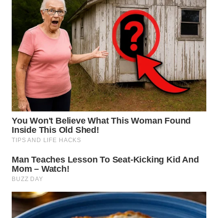
WN
KALTARA
WN
KALSEL
WN
KALTIM
WN
SULSEL
WN
GORONTALO
WN
SULUT