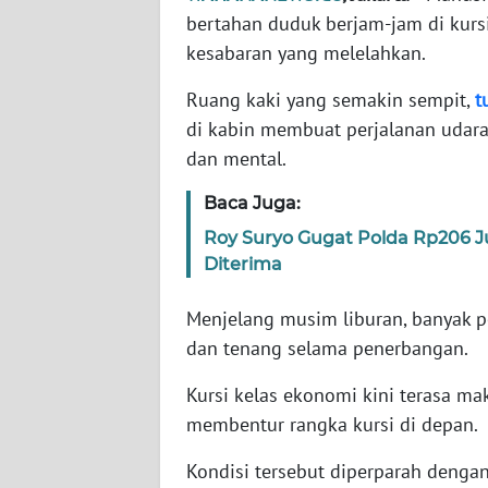
bertahan duduk berjam-jam di kursi
kesabaran yang melelahkan.
WN
NTT
Ruang kaki yang semakin sempit,
t
di kabin membuat perjalanan udar
WN
dan mental.
KEPRI
Baca Juga:
WN
Roy Suryo Gugat Polda Rp206 
PAPUA
Diterima
WN
Menjelang musim liburan, banyak 
PAPUA
BARAT
dan tenang selama penerbangan.
Kursi kelas ekonomi kini terasa m
WN
membentur rangka kursi di depan.
RIAU
Kondisi tersebut diperparah denga
WN