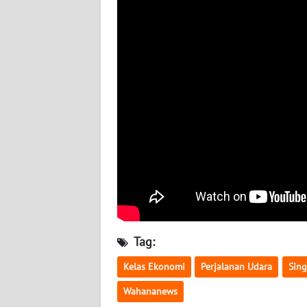
BABEL
WN
SUMBAR
WN
SUMSEL
WN
BENGKULU
WN
LAMPUNG
Tag:
WN
JATENG
Kelas Ekonomi
Perjalanan Udara
Sin
Wahananews
WN