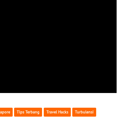
gapore
Tips Terbang
Travel Hacks
Turbulensi