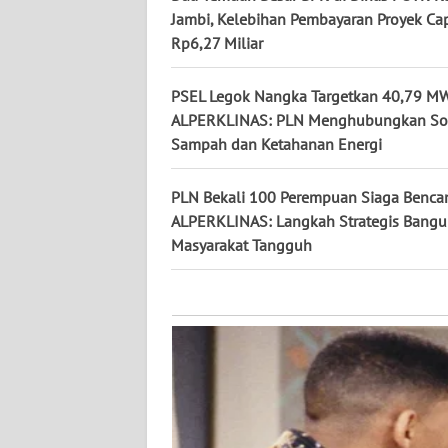
KALTARA
Jambi, Kelebihan Pembayaran Proyek Ca
Rp6,27 Miliar
WN
KALSEL
PSEL Legok Nangka Targetkan 40,79 MW
ALPERKLINAS: PLN Menghubungkan So
WN
Sampah dan Ketahanan Energi
KALTIM
PLN Bekali 100 Perempuan Siaga Benca
WN
ALPERKLINAS: Langkah Strategis Bang
SULSEL
Masyarakat Tangguh
WN
GORONTALO
WN
SULUT
WN
MALUKU