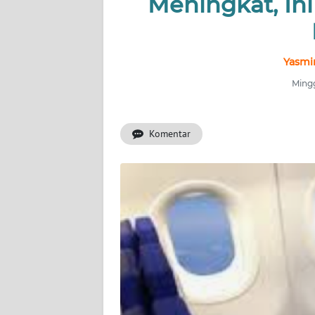
Meningkat, In
INDEKS
BERITA
KONTAK
Yasmin
KAMI
Mingg
INFO
IKLAN
Komentar
TENTANG
KAMI
PEDOMAN
MEDIA
SIBER
REDAKSI