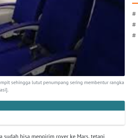
#
#
#
 sempit sehingga lutut penumpang sering membentur rangka
si].
 sudah bisa mengirim rover ke Mars, tetapi