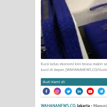
KARIR
DISCLAIMER
Wahana
News
Regional
WN
SUMUT
Kursi kelas ekonomi kini terasa makin
WN
kursi di depan. [WAHANANEWS.CO/Ilustra
JAKARTA
Ikuti Kami di:
WN
JABAR
WN
WAHANANEWS.CO
, Jakarta -
Manusia
BANTEN