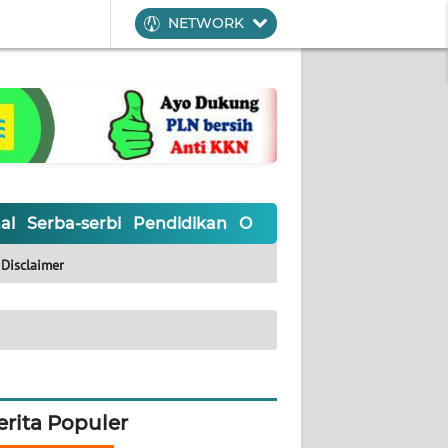
NETWORK
al
Serba-serbi
Pendidikan
Olahraga
Opini
Editoria
Disclaimer
erita Populer