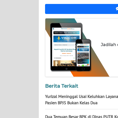
NUSANTARA
WN
JOGJA
WN
JATIM
Jadilah
WN
BALI
WN
KALBAR
Berita Terkait
WN
Yurizal Meninggal Usai Keluhkan Layana
KALTENG
Pasien BPJS Bukan Kelas Dua
WN
Dua Temuan Besar BPK di Dinas PUTR K