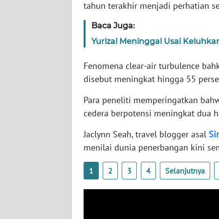
tahun terakhir menjadi perhatian se
SERAMBI
Baca Juga:
WN
Yurizal Meninggal Usai Keluhk
JAMBI
Fenomena clear-air turbulence bahk
WN
disebut meningkat hingga 55 perse
SULTRA
Para peneliti memperingatkan bah
WN
cedera berpotensi meningkat dua hi
NTB
Jaclynn Seah, travel blogger asal
Si
WN
menilai dunia penerbangan kini s
SULTENG
1
2
3
4
Selanjutnya
WN
SULBAR
WN