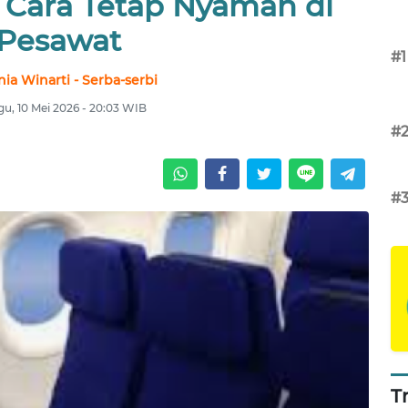
i Cara Tetap Nyaman di
Pesawat
#1
ia Winarti - Serba-serbi
u, 10 Mei 2026 - 20:03 WIB
#
#
T