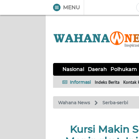
MENU
WAHANA
Tutup
TV
NASIONAL
DAERAH
POLHUKAM
KRIMINAL
EKUIN
SAINS-
KESEHATAN
INTERNASIONAL
Nasional
Daerah
Polhukam
TEKNO
Informasi
Indeks Berita
Kontak 
SERBA-
PENDIDIKAN
OLAHRAGA
OPINI
SERBI
Wahana News
Serba-serbi
EDITORIAL
Kursi Makin 
Informasi