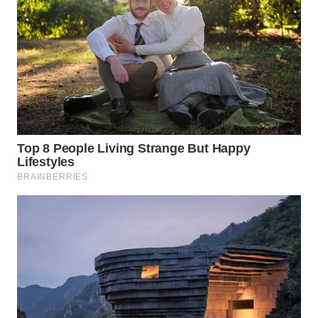
WN
NUSANTARA
WN
JOGJA
WN
JATIM
WN
BALI
WN
KALBAR
WN
KALTENG