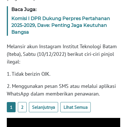
Baca Juga:
KARIR
Komisi I DPR Dukung Perpres Pertahanan
2025-2029, Dave: Penting Jaga Keutuhan
DISCLAIMER
Bangsa
Wahana
Melansir akun Instagram Institut Teknologi Batam
News
(Iteba), Sabtu (10/12/2022) berikut ciri-ciri pinjol
Regional
ilegal:
WN
1. Tidak berizin OJK.
SUMUT
2. Menggunakan pesan SMS atau melalui aplikasi
WN
WhatsApp dalam memberikan penawaran.
JAKARTA
1
2
Selanjutnya
Lihat Semua
WN
JABAR