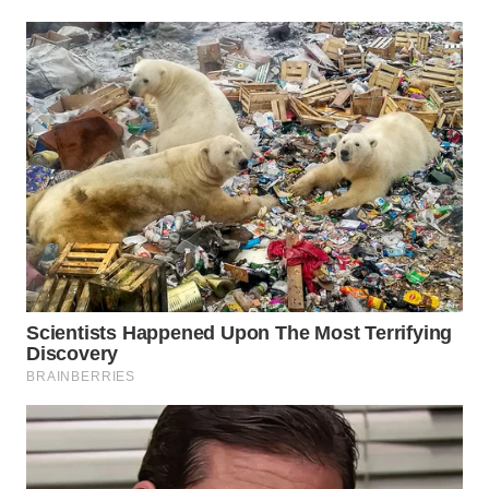
WN
SUMEDANG
WN
CIANJUR
WN
KEPULAUAN
SERIBU
WN
TANGERANG
WN
BINJAI
WN
CIREBON