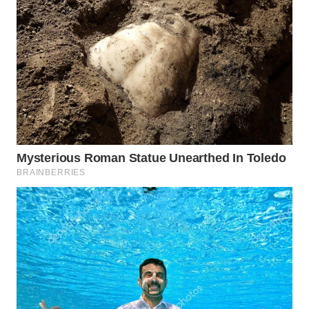
Wahana
Media
Group
WAHANA
NEWS
WAHANA
TANI
WAHANA
ADVOKAT
WAHANA
INFRASTRUKTUR
WAHANA
KONSUMEN