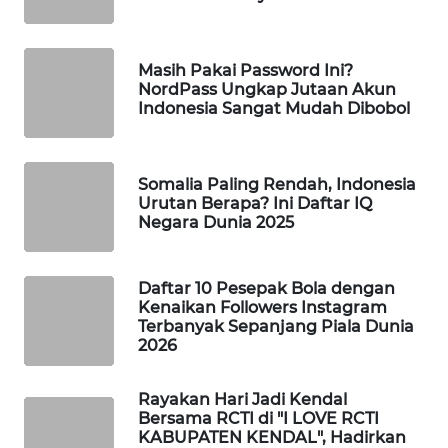
WAHANA
DESA
WISATA
Masih Pakai Password Ini?
NordPass Ungkap Jutaan Akun
Indonesia Sangat Mudah Dibobol
LAPAK
WAHANA
Somalia Paling Rendah, Indonesia
Wahana
Urutan Berapa? Ini Daftar IQ
Network
Negara Dunia 2025
KONSUMEN
LISTRIK
Daftar 10 Pesepak Bola dengan
Kenaikan Followers Instagram
Terbanyak Sepanjang Piala Dunia
MASYARAKAT
2026
KELISTRIKAN
Rayakan Hari Jadi Kendal
WALINKI
Bersama RCTI di "I LOVE RCTI
ID
KABUPATEN KENDAL", Hadirkan