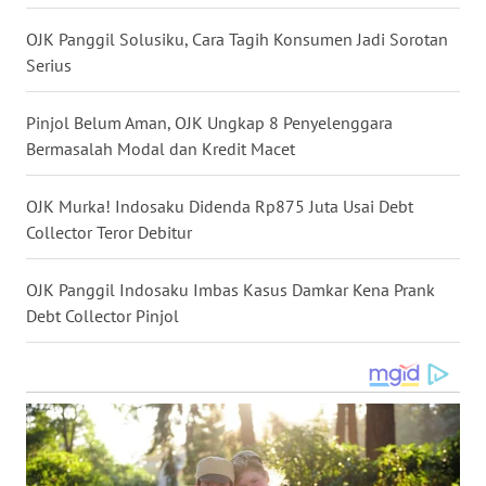
WN
OJK Panggil Solusiku, Cara Tagih Konsumen Jadi Sorotan
BABEL
Serius
WN
Pinjol Belum Aman, OJK Ungkap 8 Penyelenggara
SUMBAR
Bermasalah Modal dan Kredit Macet
WN
OJK Murka! Indosaku Didenda Rp875 Juta Usai Debt
SUMSEL
Collector Teror Debitur
WN
OJK Panggil Indosaku Imbas Kasus Damkar Kena Prank
BENGKULU
Debt Collector Pinjol
WN
LAMPUNG
WN
JATENG