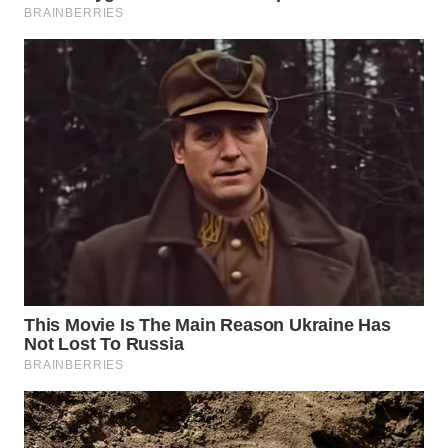
WN
NATUNA
WN
BINTAN
WN
MANDALIKA
WN
LIKUPANG
WN
LABUANBAJO
WN
BORNEO