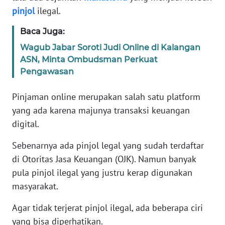
Informasi
pinjol
ilegal.
INDEKS
Baca Juga:
BERITA
Wagub Jabar Soroti Judi Online di Kalangan
ASN, Minta Ombudsman Perkuat
KONTAK
Pengawasan
KAMI
Pinjaman online merupakan salah satu platform
INFO
yang ada karena majunya transaksi keuangan
IKLAN
digital.
TENTANG
Sebenarnya ada pinjol legal yang sudah terdaftar
KAMI
di Otoritas Jasa Keuangan (OJK). Namun banyak
pula pinjol ilegal yang justru kerap digunakan
PEDOMAN
MEDIA
masyarakat.
SIBER
Agar tidak terjerat pinjol ilegal, ada beberapa ciri
yang bisa diperhatikan.
REDAKSI