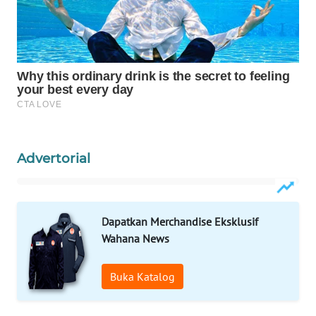
WAHANA
LISTRIK
WAHANA
TRAVEL
WAHANA
TV
Advertorial
WAHANANEWS
ID
Dapatkan Merchandise Eksklusif
WAHANANEWS
Wahana News
CO ID
Buka Katalog
WAHANANEWS
NET