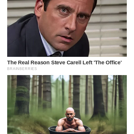
WN
INDRAMAYU
WN
KUNINGAN
WN
MAJALENGKA
WN
SUBANG
WN
SUKABUMI
WN
PURWAKARTA