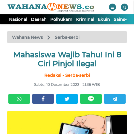
Nasional
Daerah
Polhukam
Kriminal
Ekuin
Sains-Te
WAHANA
Tutup
TV
Wahana News
Serba-serbi
NASIONAL
Mahasiswa Wajib Tahu! Ini 8
Ciri Pinjol Ilegal
DAERAH
Redaksi - Serba-serbi
Sabtu, 10 Desember 2022 - 21:36 WIB
POLHUKAM
KRIMINAL
EKUIN