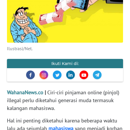
SAINS-TEKNO
KESEHATAN
INTERNASIONAL
Ilustrasi/Net.
SERBA-SERBI
Ikuti Kami di:
PENDIDIKAN
OLAHRAGA
WahanaNews.co
|
Ciri-ciri pinjaman online (pinjol)
illegal perlu diketahui generasi muda termasuk
OPINI
kalangan mahasiswa.
EDITORIAL
Hal ini penting diketahui karena beberapa waktu
lalu ada sejumlah
mahasiswa
yang menjadi korban