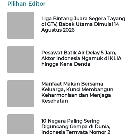
Pilihan Editor
WAHANA
SPORT
Liga Bintang Juara Segera Tayang
di GTV, Babak Utama Dimulai 14
WAHANA
Agustus 2026
UMKM
WAHANA
Pesawat Batik Air Delay 5 Jam,
SELEB
Aktor Indonesia Ngamuk di KLIA
hingga Kena Denda
WAHANA
PERSONA
Manfaat Makan Bersama
Keluarga, Kunci Membangun
Keharmonisan dan Menjaga
WAHANA
Kesehatan
OTOMOTIF
WAHANA
10 Negara Paling Sering
HEALTH
Diguncang Gempa di Dunia,
Indonesia Ternyata Nomor 2