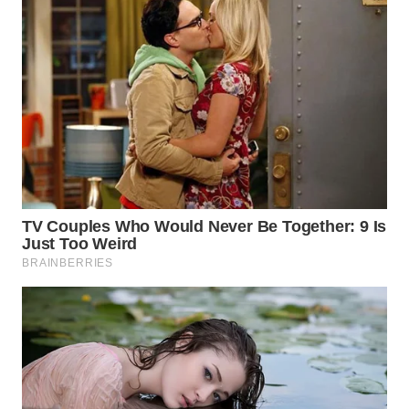
WN
TAPANULI
SELATAN
WN
TANJUNG
LESUNG
WN
KARO
WN
SIMALUNGUN
WN
LABUHANBATU
WN