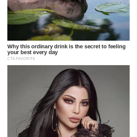
TAPANULI
TENGAH
WN DELI
SERDANG
WN
TEBING
TINGGI
WN
PAKPAK
WN
KARAWANG
WN
BEKASI