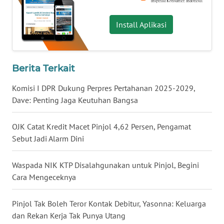
WN
Install Aplikasi
SERAMBI
WN
JAMBI
Berita Terkait
Komisi I DPR Dukung Perpres Pertahanan 2025-2029,
WN
Dave: Penting Jaga Keutuhan Bangsa
SULTRA
OJK Catat Kredit Macet Pinjol 4,62 Persen, Pengamat
WN
Sebut Jadi Alarm Dini
NTB
Waspada NIK KTP Disalahgunakan untuk Pinjol, Begini
WN
SULTENG
Cara Mengeceknya
WN
Pinjol Tak Boleh Teror Kontak Debitur, Yasonna: Keluarga
SULBAR
dan Rekan Kerja Tak Punya Utang