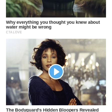
WN
PRIANGAN
TIMUR
WN
SEMARANG
WN
SOLO
WN
BOROBUDUR
WN
MADURA
WN
SURABAYA