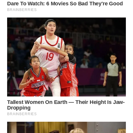
WN
MALUKU
WN
MALUT
WN
DAIRI
WN
DANAU
TOBA
WN
NIAS
WN
LANGKAT