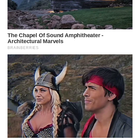
WN
KALTARA
WN
KALSEL
WN
KALTIM
WN
SULSEL
WN
GORONTALO
WN
SULUT