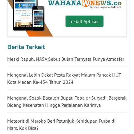
WN
SERAMBI
Install Aplikasi
WN
JAMBI
Berita Terkait
WN
Meski Rapuh, NASA Sebut Bulan Ternyata Punya Atmosfer
SULTRA
Mengenal Lebih Dekat Pesta Rakyat Malam Puncak HUT
WN
Kota Medan Ke-434 Tahun 2024
NTB
Mengenal Sosok Bacalon Bupati Toba dr Suryadi, Bergerak
WN
SULTENG
Bidang Kesehatan Hingga Perjalanan Karirnya
WN
Meteorit di Maroko Beri Petunjuk Kehidupan Purba di
SULBAR
Mars, Kok Bisa?