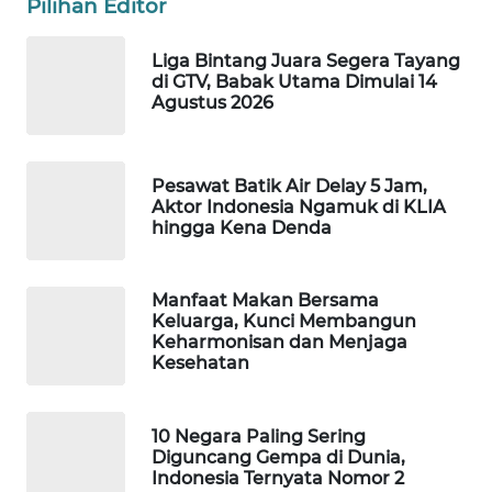
Pilihan Editor
WAHANA
SPORT
Liga Bintang Juara Segera Tayang
di GTV, Babak Utama Dimulai 14
Agustus 2026
WAHANA
UMKM
Pesawat Batik Air Delay 5 Jam,
WAHANA
Aktor Indonesia Ngamuk di KLIA
SELEB
hingga Kena Denda
WAHANA
PERSONA
Manfaat Makan Bersama
Keluarga, Kunci Membangun
Keharmonisan dan Menjaga
WAHANA
Kesehatan
OTOMOTIF
WAHANA
10 Negara Paling Sering
Diguncang Gempa di Dunia,
HEALTH
Indonesia Ternyata Nomor 2