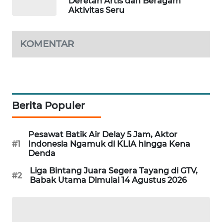
Deretan Artis dan Beragam
Aktivitas Seru
MAWAKA
ID
KOMENTAR
MARTABAT
NET
PLN
WATCH
Berita Populer
MKLI
Pesawat Batik Air Delay 5 Jam, Aktor
#1
Indonesia Ngamuk di KLIA hingga Kena
LPKKI
Denda
Liga Bintang Juara Segera Tayang di GTV,
#2
LKKI
Babak Utama Dimulai 14 Agustus 2026
KOPEKLIN