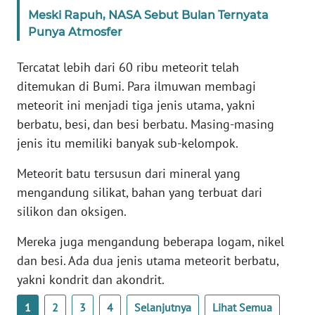
Meski Rapuh, NASA Sebut Bulan Ternyata
Punya Atmosfer
KARIR
Tercatat lebih dari 60 ribu meteorit telah
DISCLAIMER
ditemukan di Bumi. Para ilmuwan membagi
meteorit ini menjadi tiga jenis utama, yakni
Wahana
News
berbatu, besi, dan besi berbatu. Masing-masing
Regional
jenis itu memiliki banyak sub-kelompok.
WN
Meteorit batu tersusun dari mineral yang
SUMUT
mengandung silikat, bahan yang terbuat dari
silikon dan oksigen.
WN
JAKARTA
Mereka juga mengandung beberapa logam, nikel
dan besi. Ada dua jenis utama meteorit berbatu,
WN
yakni kondrit dan akondrit.
JABAR
1
2
3
4
Selanjutnya
Lihat Semua