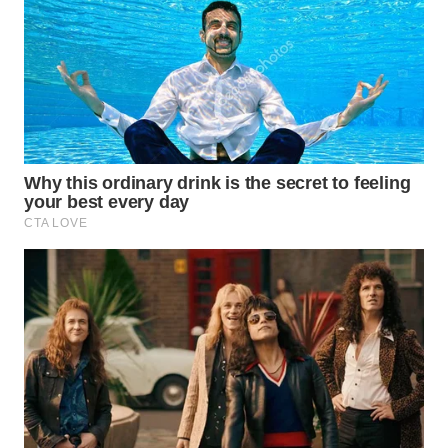
WN
NUSANTARA
WN
JOGJA
WN
JATIM
WN
BALI
WN
KALBAR
WN
KALTENG