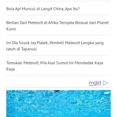
WN
Bola Api Muncul di Langit China, Apa Itu?
BABEL
Berlian Dari Meteorit di Afrika Ternyata Berasal dari Planet
WN
Kuno
SUMBAR
Ini Dia Sosok Jay Piatek, Pembeli Meteorit Langka yang
WN
Jatuh di Tapanuli
SUMSEL
Temukan Meteorit, Pria Asal Sumut Ini Mendadak Kaya
WN
Raya
BENGKULU
WN
LAMPUNG
WN
JATENG