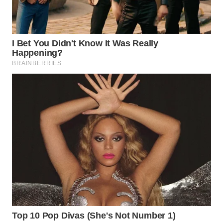
WN
KALTARA
WN
KALSEL
WN
KALTIM
WN
SULSEL
WN
GORONTALO
WN
SULUT