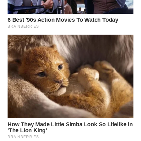
WN
PRIANGAN
TIMUR
WN
SEMARANG
WN
SOLO
WN
BOROBUDUR
WN
MADURA
WN
SURABAYA