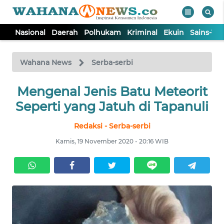
Nasional
Daerah
Polhukam
Kriminal
Ekuin
Sains-Te
WAHANA
Tutup
TV
Wahana News
Serba-serbi
NASIONAL
Mengenal Jenis Batu Meteorit
Seperti yang Jatuh di Tapanuli
DAERAH
Redaksi - Serba-serbi
Kamis, 19 November 2020 - 20:16 WIB
POLHUKAM
KRIMINAL
EKUIN