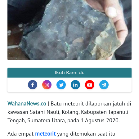
SAINS-TEKNO
KESEHATAN
INTERNASIONAL
SERBA-SERBI
PENDIDIKAN
Ikuti Kami di:
OLAHRAGA
WahanaNews.co
| Batu meteorit dilaporkan jatuh di
OPINI
kawasan Satahi Nauli, Kolang, Kabupaten Tapanuli
Tengah, Sumatera Utara, pada 1 Agustus 2020.
EDITORIAL
Ada empat
meteorit
yang ditemukan saat itu