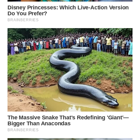
WN
BOGOR
WN
DEPOK
WN
TAPANULI
UTARA
WN
SAMOSIR
WN
PADANG
LAWAS