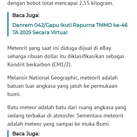
Informasi
dengan bobot total mencapai 2,55 kilogram.
Baca Juga:
INDEKS
BERITA
Danrem 042/Gapu Ikuti Rapurna TMMD ke-46
TA 2025 Secara Virtual
KONTAK
KAMI
Meteorit yang saat ini diduga dijual di eBay
seharga ribuan dollar itu diklasifikasikan sebagai
INFO
Kondrit berkarbon (CM1/2).
IKLAN
Melansir National Geographic, meteorit adalah
TENTANG
batuan luar angkasa yang jatuh ke permukaan
KAMI
bumi.
PEDOMAN
Batu meteor adalah batu dari ruang angkasa yang
MEDIA
sedang terbakar di atmosfer. Sementara meteorit
SIBER
adalah meteor yang sampai ke muka Bumi.
Baca Juga:
REDAKSI