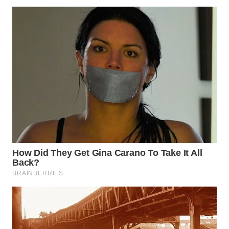
WN
NATUNA
WN
BINTAN
WN
MANDALIKA
WN
LIKUPANG
WN
LABUANBAJO
WN
BORNEO