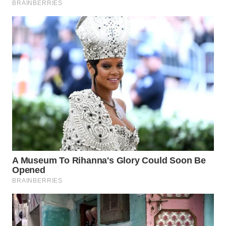
WN
MALUKU
WN
MALUT
WN
DAIRI
WN
DANAU
TOBA
WN
NIAS
WN
LANGKAT