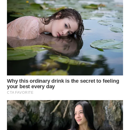
WN
SUMEDANG
WN
CIANJUR
WN
KEPULAUAN
SERIBU
WN
TANGERANG
WN
BINJAI
WN
CIREBON