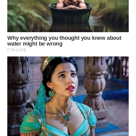
TAPANULI
TENGAH
WN DELI
SERDANG
WN
TEBING
TINGGI
WN
PAKPAK
WN
KARAWANG
WN
BEKASI