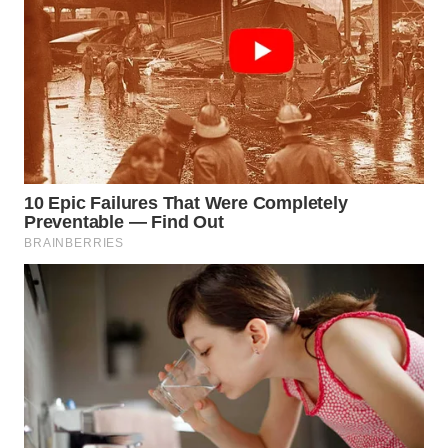
Wahana
Media
Group
WAHANA
NEWS
WAHANA
TANI
WAHANA
ADVOKAT
WAHANA
INFRASTRUKTUR
WAHANA
KONSUMEN