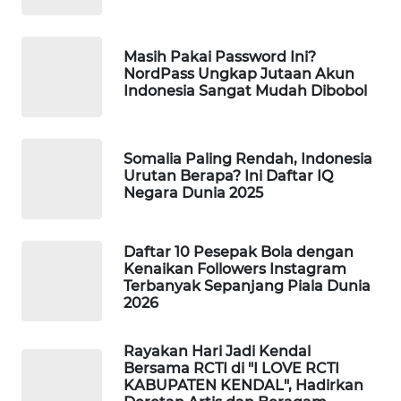
WAHANA
DESA
Masih Pakai Password Ini?
WISATA
NordPass Ungkap Jutaan Akun
Indonesia Sangat Mudah Dibobol
LAPAK
WAHANA
Somalia Paling Rendah, Indonesia
Wahana
Urutan Berapa? Ini Daftar IQ
Network
Negara Dunia 2025
KONSUMEN
LISTRIK
Daftar 10 Pesepak Bola dengan
Kenaikan Followers Instagram
Terbanyak Sepanjang Piala Dunia
MASYARAKAT
2026
KELISTRIKAN
Rayakan Hari Jadi Kendal
WALINKI
Bersama RCTI di "I LOVE RCTI
ID
KABUPATEN KENDAL", Hadirkan