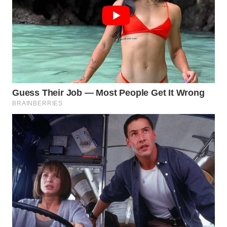
WN
INDRAMAYU
WN
KUNINGAN
WN
MAJALENGKA
WN
SUBANG
WN
SUKABUMI
WN
PURWAKARTA