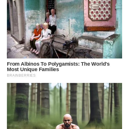
WN
TAPANULI
SELATAN
WN
TANJUNG
LESUNG
WN
KARO
WN
SIMALUNGUN
WN
LABUHANBATU
WN