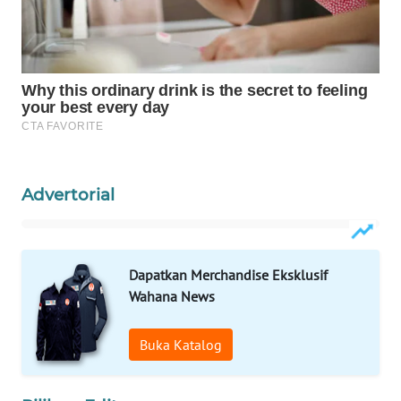
WAHANA
LISTRIK
WAHANA
TRAVEL
WAHANA
TV
Advertorial
WAHANANEWS
ID
Dapatkan Merchandise Eksklusif
WAHANANEWS
Wahana News
CO ID
Buka Katalog
WAHANANEWS
NET