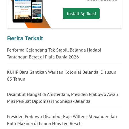
WN
Install Aplikasi
BABEL
WN
SUMBAR
Berita Terkait
Performa Gelandang Tak Stabil, Belanda Hadapi
WN
Tantangan Berat di Piala Dunia 2026
SUMSEL
KUHP Baru Gantikan Warisan Kolonial Belanda, Disusun
WN
BENGKULU
63 Tahun
WN
Disambut Hangat di Amsterdam, Presiden Prabowo Awali
LAMPUNG
Misi Perkuat Diplomasi Indonesia-Belanda
WN
Presiden Prabowo Disambut Raja Willem-Alexander dan
JATENG
Ratu Máxima di Istana Huis ten Bosch