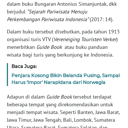
Informasi
dalam buku Bungaran Antonius Simanjuntak, dkk
berjudul
“Sejarah Pariwisata Menuju
INDEKS
Perkembangan Pariwisata Indonesia”
(2017: 14).
BERITA
Dalam buku tersebut disebutkan, pada tahun 1913
KONTAK
organisasi turis VTV (
Vereneiging Touristen Verker
)
KAMI
menerbitkan
Guide Book
atau buku panduan
wisata bagi turis yang berkunjung ke Indonesia.
INFO
IKLAN
Baca Juga:
Penjara Kosong Bikin Belanda Pusing, Sampai
TENTANG
Harus 'Impor' Narapidana dari Norwegia
KAMI
Adapun di dalam
Guide Book
tersebut terdapat
PEDOMAN
beberapa tempat yang direkomendasikan untuk
MEDIA
SIBER
menjadi tempat wisata. Seperti Banten, Jawa Barat,
Jawa Timur, Jawa Tengah, Bali, Lombok, Sumatera
REDAKSI
Utara, Sumatera Barat, Sumatera Selatan, dan