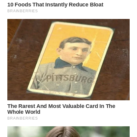
WN
PRIANGAN
TIMUR
WN
SEMARANG
WN
SOLO
WN
BOROBUDUR
WN
MADURA
WN
SURABAYA