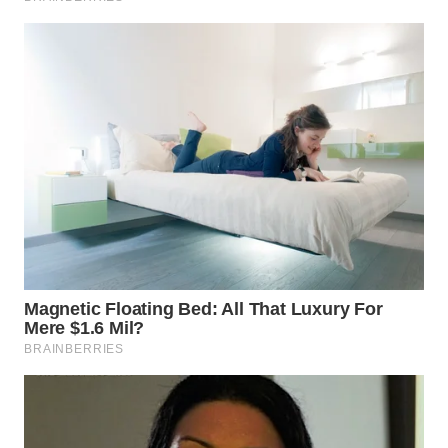
WN
BOGOR
WN
DEPOK
WN
TAPANULI
UTARA
WN
SAMOSIR
WN
PADANG
LAWAS