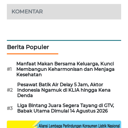
MAWAKA
KOMENTAR
ID
MARTABAT
NET
Berita Populer
PLN
WATCH
Manfaat Makan Bersama Keluarga, Kunci
#1
Membangun Keharmonisan dan Menjaga
MKLI
Kesehatan
Pesawat Batik Air Delay 5 Jam, Aktor
LPKKI
#2
Indonesia Ngamuk di KLIA hingga Kena
Denda
LKKI
Liga Bintang Juara Segera Tayang di GTV,
#3
Babak Utama Dimulai 14 Agustus 2026
KOPEKLIN