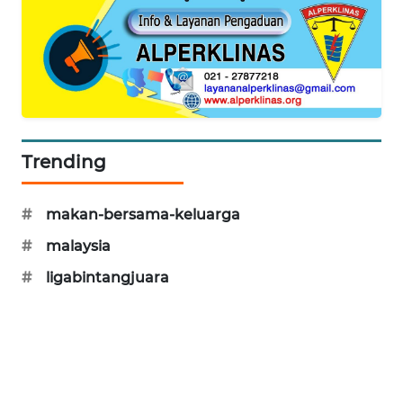
PORTAL
KONSUMEN
FORWAMKI
ALPERKLINAS
Trending
FORJASIDA
#
makan-bersama-keluarga
TAMBANG
#
malaysia
NEWS
#
ligabintangjuara
SITUNGIR
NEWS
SIDIKALANG
NEWS