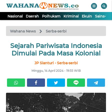
Nasional
Daerah
Polhukam
Kriminal
Ekuin
Sains-Te
WAHANA
Tutup
TV
Wahana News
Serba-serbi
NASIONAL
Sejarah Pariwisata Indonesia
Dimulai Pada Masa Kolonial
DAERAH
JP Sianturi - Serba-serbi
Minggu, 14 April 2024 - 19:55 WIB
POLHUKAM
KRIMINAL
EKUIN