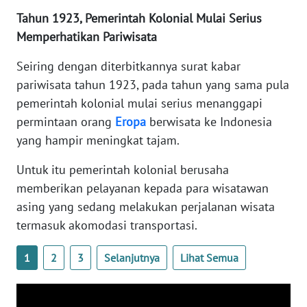
WN
Tahun 1923, Pemerintah Kolonial Mulai Serius
BANTEN
Memperhatikan Pariwisata
WN
Seiring dengan diterbitkannya surat kabar
NTT
pariwisata tahun 1923, pada tahun yang sama pula
pemerintah kolonial mulai serius menanggapi
WN
permintaan orang
Eropa
berwisata ke Indonesia
KEPRI
yang hampir meningkat tajam.
WN
Untuk itu pemerintah kolonial berusaha
PAPUA
memberikan pelayanan kepada para wisatawan
asing yang sedang melakukan perjalanan wisata
WN
termasuk akomodasi transportasi.
PAPUA
BARAT
1
2
3
Selanjutnya
Lihat Semua
WN
RIAU