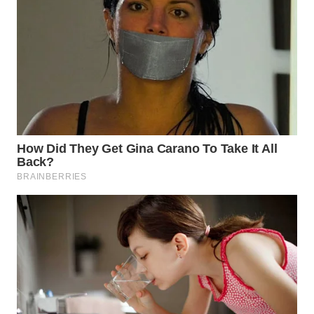
WN
SUMEDANG
WN
CIANJUR
WN
KEPULAUAN
SERIBU
WN
TANGERANG
WN
BINJAI
WN
CIREBON