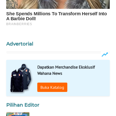
WAHANA
LISTRIK
WAHANA
TRAVEL
Advertorial
WAHANA
TV
WAHANANEWS
Dapatkan Merchandise Eksklusif
ID
Wahana News
WAHANANEWS
Buka Katalog
CO ID
WAHANANEWS
Pilihan Editor
NET