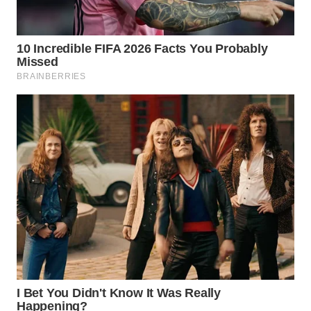
WN
TAPANULI
SELATAN
WN
TANJUNG
LESUNG
WN
KARO
WN
SIMALUNGUN
WN
LABUHANBATU
WN