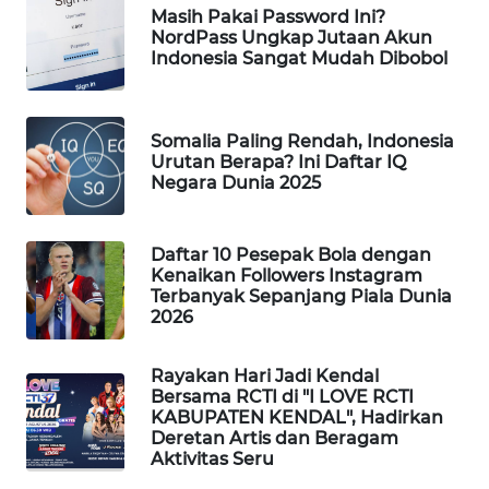
Masih Pakai Password Ini?
WAHANA
NordPass Ungkap Jutaan Akun
DESA
Indonesia Sangat Mudah Dibobol
WISATA
LAPAK
Somalia Paling Rendah, Indonesia
WAHANA
Urutan Berapa? Ini Daftar IQ
Negara Dunia 2025
Wahana
Network
Daftar 10 Pesepak Bola dengan
Kenaikan Followers Instagram
KONSUMEN
Terbanyak Sepanjang Piala Dunia
LISTRIK
2026
MASYARAKAT
Rayakan Hari Jadi Kendal
KELISTRIKAN
Bersama RCTI di "I LOVE RCTI
KABUPATEN KENDAL", Hadirkan
Deretan Artis dan Beragam
WALINKI
Aktivitas Seru
ID