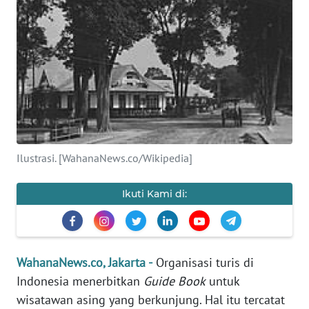
SAINS-TEKNO
KESEHATAN
INTERNASIONAL
SERBA-SERBI
Ilustrasi. [WahanaNews.co/Wikipedia]
PENDIDIKAN
Ikuti Kami di:
OLAHRAGA
OPINI
WahanaNews.co, Jakarta -
Organisasi turis di
EDITORIAL
Indonesia menerbitkan
Guide Book
untuk
wisatawan asing yang berkunjung. Hal itu tercatat