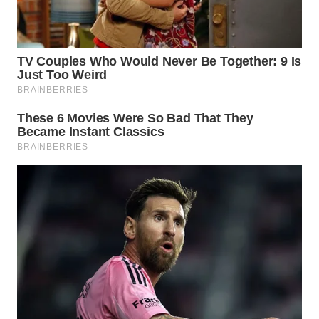
WN
MALUKU
WN
MALUT
WN
DAIRI
WN
DANAU
TOBA
WN
NIAS
WN
LANGKAT