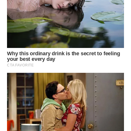
WN
KALTARA
WN
KALSEL
WN
KALTIM
WN
SULSEL
WN
GORONTALO
WN
SULUT