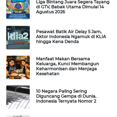
Liga Bintang Juara Segera Tayang
WAHANA
di GTV, Babak Utama Dimulai 14
Agustus 2026
SPORT
WAHANA
UMKM
Pesawat Batik Air Delay 5 Jam,
Aktor Indonesia Ngamuk di KLIA
hingga Kena Denda
WAHANA
SELEB
Manfaat Makan Bersama
Keluarga, Kunci Membangun
WAHANA
Keharmonisan dan Menjaga
PERSONA
Kesehatan
WAHANA
OTOMOTIF
10 Negara Paling Sering
Diguncang Gempa di Dunia,
Indonesia Ternyata Nomor 2
WAHANA
HEALTH