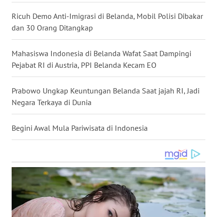
WN
Ricuh Demo Anti-Imigrasi di Belanda, Mobil Polisi Dibakar
NUSANTARA
dan 30 Orang Ditangkap
WN
Mahasiswa Indonesia di Belanda Wafat Saat Dampingi
JOGJA
Pejabat RI di Austria, PPI Belanda Kecam EO
WN
Prabowo Ungkap Keuntungan Belanda Saat jajah RI, Jadi
JATIM
Negara Terkaya di Dunia
WN
Begini Awal Mula Pariwisata di Indonesia
BALI
WN
KALBAR
WN
KALTENG