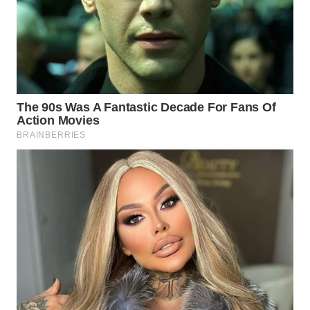
Wahana
Media
Group
WAHANA
NEWS
WAHANA
TANI
WAHANA
ADVOKAT
WAHANA
INFRASTRUKTUR
WAHANA
KONSUMEN