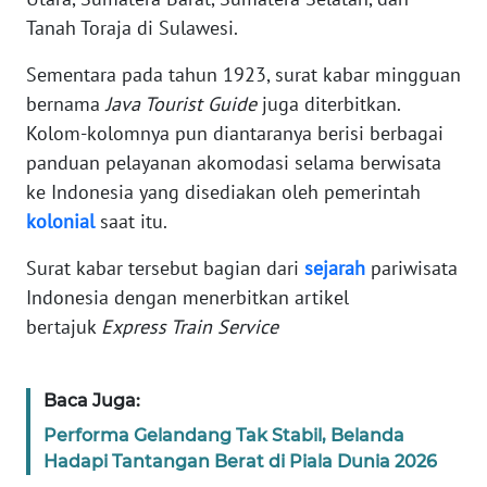
Tanah Toraja di Sulawesi.
KARIR
Sementara pada tahun 1923, surat kabar mingguan
bernama
Java Tourist Guide
juga diterbitkan.
DISCLAIMER
Kolom-kolomnya pun diantaranya berisi berbagai
panduan pelayanan akomodasi selama berwisata
Wahana
News
ke Indonesia yang disediakan oleh pemerintah
Regional
kolonial
saat itu.
WN
Surat kabar tersebut bagian dari
sejarah
pariwisata
SUMUT
Indonesia dengan menerbitkan artikel
bertajuk
Express Train Service
WN
JAKARTA
Baca Juga:
WN
Performa Gelandang Tak Stabil, Belanda
JABAR
Hadapi Tantangan Berat di Piala Dunia 2026