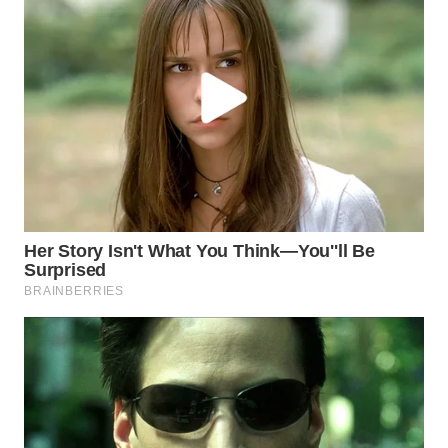
WN
NATUNA
WN
BINTAN
WN
MANDALIKA
WN
LIKUPANG
WN
LABUANBAJO
WN
BORNEO