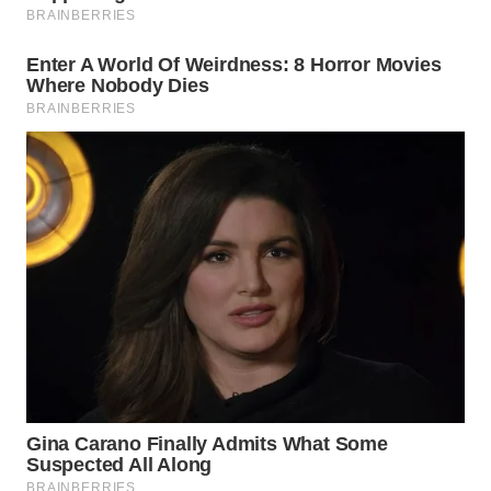
TAPANULI
TENGAH
WN DELI
SERDANG
WN
TEBING
TINGGI
WN
PAKPAK
WN
KARAWANG
WN
BEKASI