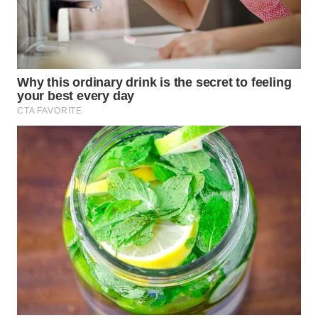
WN
INDRAMAYU
WN
KUNINGAN
WN
MAJALENGKA
WN
SUBANG
WN
SUKABUMI
WN
PURWAKARTA