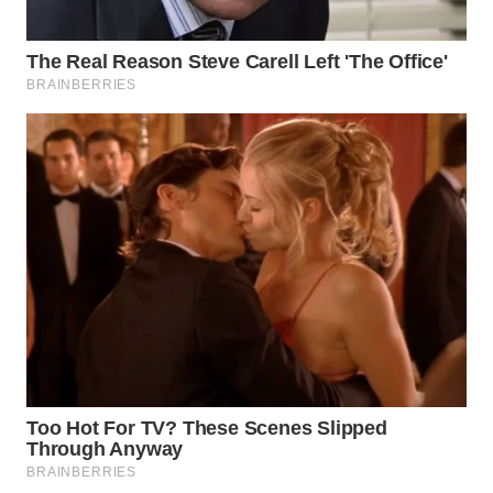
WN
PRIANGAN
TIMUR
WN
SEMARANG
WN
SOLO
WN
BOROBUDUR
WN
MADURA
WN
SURABAYA