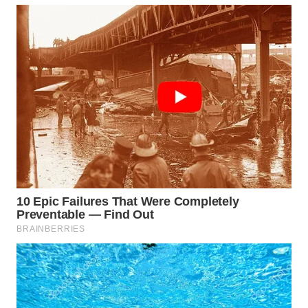
WN
NATUNA
WN
BINTAN
WN
MANDALIKA
WN
LIKUPANG
WN
LABUANBAJO
WN
BORNEO