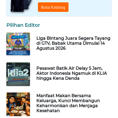
Buka Katalog
WAHANA
LISTRIK
Pilihan Editor
WAHANA
TRAVEL
Liga Bintang Juara Segera Tayang
di GTV, Babak Utama Dimulai 14
WAHANA
Agustus 2026
TV
WAHANANEWS
Pesawat Batik Air Delay 5 Jam,
ID
Aktor Indonesia Ngamuk di KLIA
hingga Kena Denda
WAHANANEWS
CO ID
Manfaat Makan Bersama
Keluarga, Kunci Membangun
WAHANANEWS
Keharmonisan dan Menjaga
NET
Kesehatan