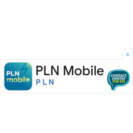
SONYA
ASA
NEWS
X