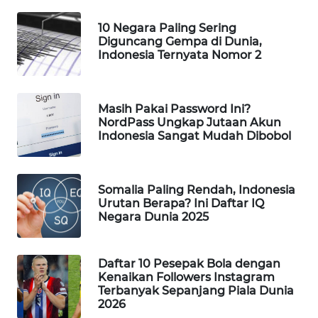
WAHANA
10 Negara Paling Sering
SPORT
Diguncang Gempa di Dunia,
Indonesia Ternyata Nomor 2
WAHANA
UMKM
Masih Pakai Password Ini?
NordPass Ungkap Jutaan Akun
WAHANA
Indonesia Sangat Mudah Dibobol
SELEB
WAHANA
Somalia Paling Rendah, Indonesia
PERSONA
Urutan Berapa? Ini Daftar IQ
Negara Dunia 2025
WAHANA
OTOMOTIF
Daftar 10 Pesepak Bola dengan
Kenaikan Followers Instagram
WAHANA
Terbanyak Sepanjang Piala Dunia
HEALTH
2026