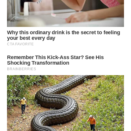
WN
TAPANULI
SELATAN
WN
TANJUNG
LESUNG
WN
KARO
WN
SIMALUNGUN
WN
LABUHANBATU
WN