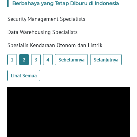
Berbahaya yang Tetap Diburu di Indonesia
KARIR
Security Management Specialists
DISCLAIMER
Data Warehousing Specialists
Spesialis Kendaraan Otonom dan Listrik
Wahana
News
Regional
1
2
3
4
Sebelumnya
Selanjutnya
WN
Lihat Semua
SUMUT
WN
JAKARTA
WN
JABAR