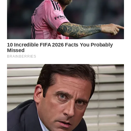
WN
INDRAMAYU
WN
KUNINGAN
WN
MAJALENGKA
WN
SUBANG
WN
SUKABUMI
WN
PURWAKARTA