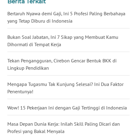
Berita Terkait
WN
Bertaruh Nyawa demi Gaji, Ini 5 Profesi Paling Berbahaya
SERAMBI
yang Tetap Diburu di Indonesia
WN
Bukan Soal Jabatan, Ini 7 Sikap yang Membuat Kamu
JAMBI
Dihormati di Tempat Kerja
WN
Tekan Pengangguran, Cirebon Gencar Bentuk BKK di
SULTRA
Lingkup Pendidikan
WN
Mengapa Tugasmu Tak Kunjung Selesai? Ini Dua Faktor
NTB
Penentunya!
WN
SULTENG
Wow! 15 Pekerjaan Ini dengan Gaji Tertinggi di Indonesia
WN
Masa Depan Dunia Kerja: Inilah Skill Paling Dicari dan
SULBAR
Profesi yang Bakal Menyala