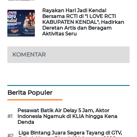
WAHANA
Rayakan Hari Jadi Kendal
DESA
Bersama RCTI di "I LOVE RCTI
WISATA
KABUPATEN KENDAL", Hadirkan
Deretan Artis dan Beragam
Aktivitas Seru
LAPAK
WAHANA
KOMENTAR
Wahana
Network
KONSUMEN
LISTRIK
Berita Populer
MASYARAKAT
KELISTRIKAN
Pesawat Batik Air Delay 5 Jam, Aktor
#1
Indonesia Ngamuk di KLIA hingga Kena
Denda
WALINKI
ID
Liga Bintang Juara Segera Tayang di GTV,
#2