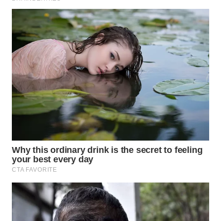
WN
KALTARA
WN
KALSEL
WN
KALTIM
WN
SULSEL
WN
GORONTALO
WN
SULUT