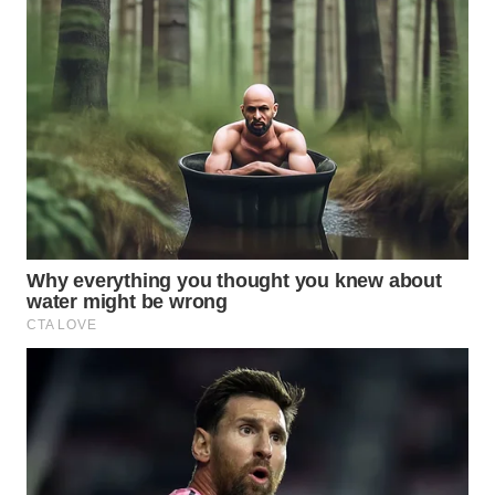
WN
SUMEDANG
WN
CIANJUR
WN
KEPULAUAN
SERIBU
WN
TANGERANG
WN
BINJAI
WN
CIREBON