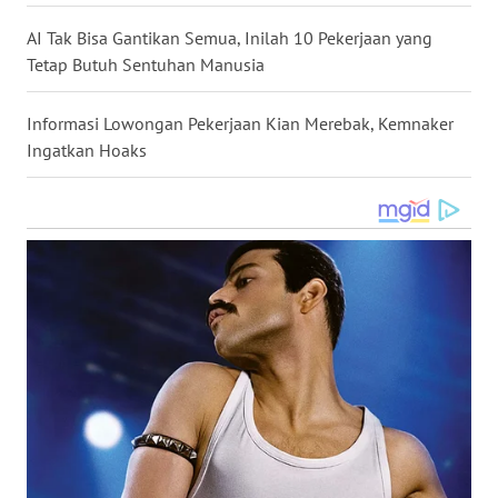
WN
AI Tak Bisa Gantikan Semua, Inilah 10 Pekerjaan yang
BABEL
Tetap Butuh Sentuhan Manusia
WN
Informasi Lowongan Pekerjaan Kian Merebak, Kemnaker
SUMBAR
Ingatkan Hoaks
WN
SUMSEL
WN
BENGKULU
WN
LAMPUNG
WN
JATENG