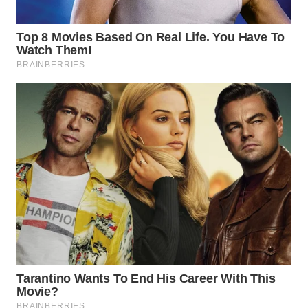
WN
NUSANTARA
WN
JOGJA
WN
JATIM
WN
BALI
WN
KALBAR
WN
KALTENG