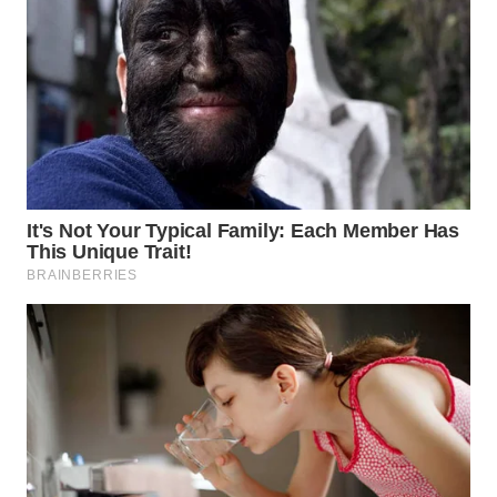
WN
MALUKU
WN
MALUT
WN
DAIRI
WN
DANAU
TOBA
WN
NIAS
WN
LANGKAT