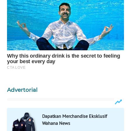
Wahana
Media
Group
WAHANA
NEWS
WAHANA
TANI
WAHANA
ADVOKAT
Advertorial
WAHANA
INFRASTRUKTUR
Dapatkan Merchandise Eksklusif
WAHANA
Wahana News
KONSUMEN