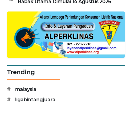
Babak Utama Dimulai 14 Agustus 2026
MAWAKA
ID
MARTABAT
NET
PLN
WATCH
Trending
MKLI
#
malaysia
LPKKI
#
ligabintangjuara
LKKI
KOPEKLIN