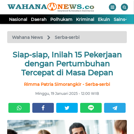
Nasional
Daerah
Polhukam
Kriminal
Ekuin
Sains-Te
WAHANA
Tutup
TV
Wahana News
Serba-serbi
NASIONAL
Siap-siap, Inilah 15 Pekerjaan
dengan Pertumbuhan
DAERAH
Tercepat di Masa Depan
Rimma Patria Simorangkir - Serba-serbi
POLHUKAM
Minggu, 19 Januari 2025 - 12:00 WIB
KRIMINAL
EKUIN