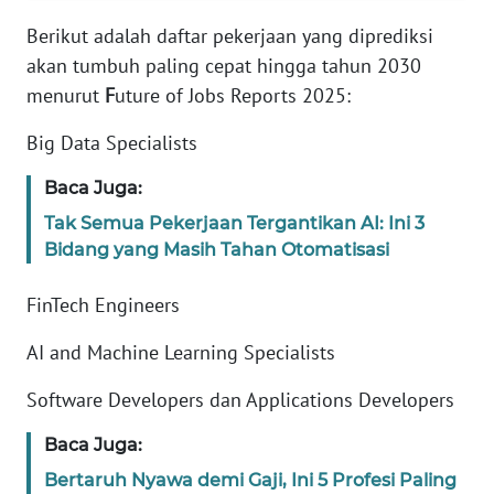
Informasi
Berikut adalah daftar pekerjaan yang diprediksi
INDEKS
akan tumbuh paling cepat hingga tahun 2030
BERITA
menurut
F
uture of Jobs Reports 2025:
KONTAK
Big Data Specialists
KAMI
Baca Juga:
INFO
Tak Semua Pekerjaan Tergantikan AI: Ini 3
IKLAN
Bidang yang Masih Tahan Otomatisasi
TENTANG
FinTech Engineers
KAMI
AI and Machine Learning Specialists
PEDOMAN
Software Developers dan Applications Developers
MEDIA
SIBER
Baca Juga:
Bertaruh Nyawa demi Gaji, Ini 5 Profesi Paling
REDAKSI