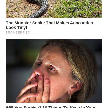
TAPANULI
TENGAH
WN DELI
SERDANG
WN
TEBING
TINGGI
WN
PAKPAK
WN
KARAWANG
WN
BEKASI