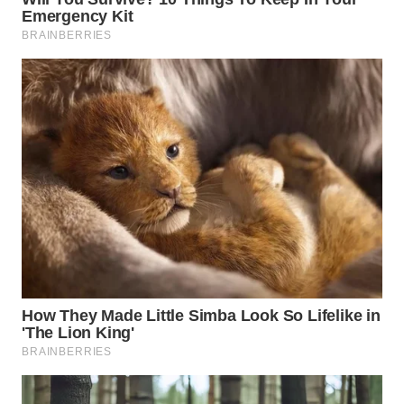
WN
BOGOR
WN
DEPOK
WN
TAPANULI
UTARA
WN
SAMOSIR
WN
PADANG
LAWAS