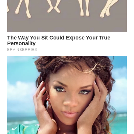
TAPANULI
TENGAH
WN DELI
SERDANG
WN
TEBING
TINGGI
WN
PAKPAK
WN
KARAWANG
WN
BEKASI