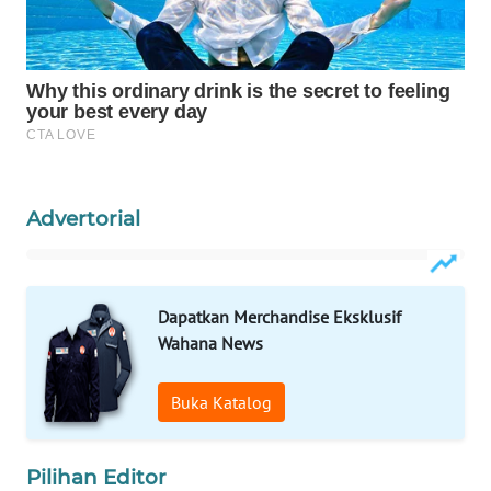
WAHANA
LISTRIK
WAHANA
TRAVEL
WAHANA
Advertorial
TV
WAHANANEWS
ID
Dapatkan Merchandise Eksklusif
Wahana News
WAHANANEWS
CO ID
Buka Katalog
WAHANANEWS
NET
Pilihan Editor