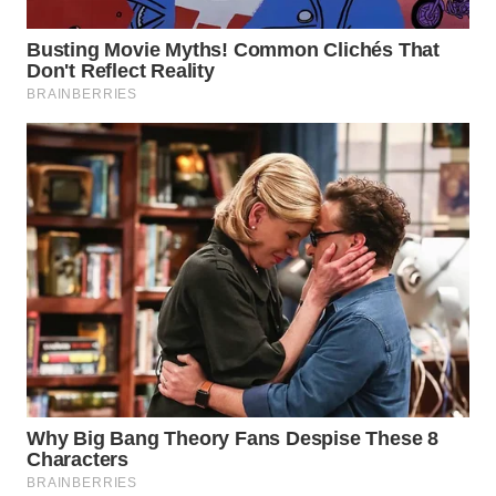
WN
PRIANGAN
TIMUR
WN
SEMARANG
WN
SOLO
WN
BOROBUDUR
WN
MADURA
WN
SURABAYA