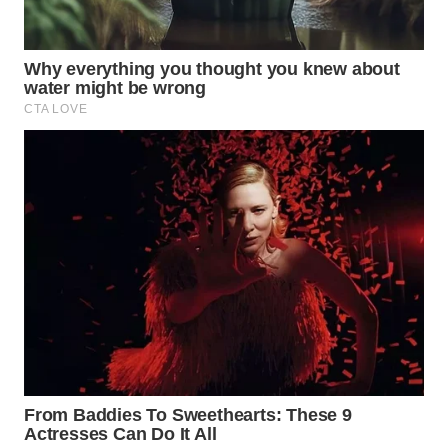
WN
KALTARA
WN
KALSEL
WN
KALTIM
WN
SULSEL
WN
GORONTALO
WN
SULUT