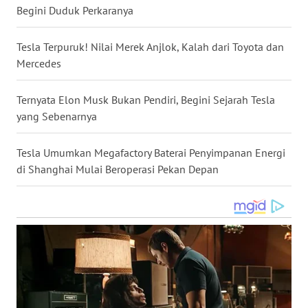
Begini Duduk Perkaranya
WN
BABEL
Tesla Terpuruk! Nilai Merek Anjlok, Kalah dari Toyota dan
Mercedes
WN
SUMBAR
Ternyata Elon Musk Bukan Pendiri, Begini Sejarah Tesla
yang Sebenarnya
WN
SUMSEL
Tesla Umumkan Megafactory Baterai Penyimpanan Energi
di Shanghai Mulai Beroperasi Pekan Depan
WN
BENGKULU
WN
LAMPUNG
WN
JATENG