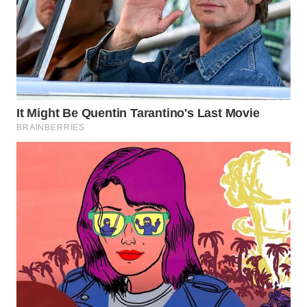
WN
INDRAMAYU
WN
KUNINGAN
WN
MAJALENGKA
WN
SUBANG
WN
SUKABUMI
WN
PURWAKARTA