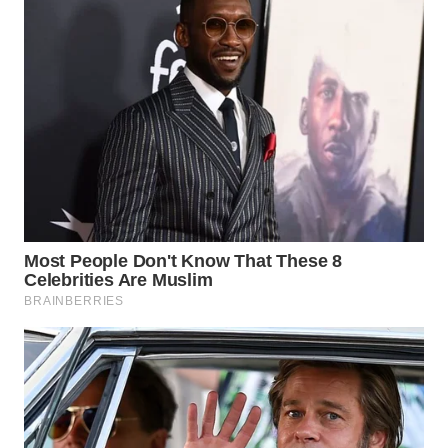
WN
SUMEDANG
WN
CIANJUR
WN
KEPULAUAN
SERIBU
WN
TANGERANG
WN
BINJAI
WN
CIREBON