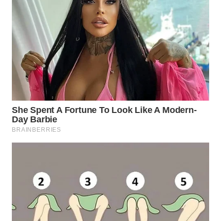
WN
TAPANULI
SELATAN
WN
TANJUNG
LESUNG
WN
KARO
WN
SIMALUNGUN
WN
LABUHANBATU
WN