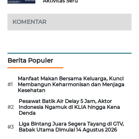
Aktivitas Seru
MAWAKA
ID
KOMENTAR
MARTABAT
NET
PLN
Berita Populer
WATCH
Manfaat Makan Bersama Keluarga, Kunci
MKLI
#1
Membangun Keharmonisan dan Menjaga
Kesehatan
LPKKI
Pesawat Batik Air Delay 5 Jam, Aktor
#2
Indonesia Ngamuk di KLIA hingga Kena
LKKI
Denda
Liga Bintang Juara Segera Tayang di GTV,
#3
KOPEKLIN
Babak Utama Dimulai 14 Agustus 2026