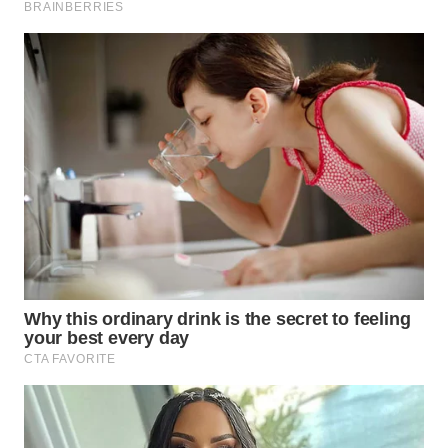
WN
MALUKU
WN
MALUT
WN
DAIRI
WN
DANAU
TOBA
WN
NIAS
WN
LANGKAT