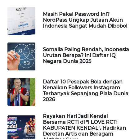
WAHANA
DESA
Masih Pakai Password Ini?
WISATA
NordPass Ungkap Jutaan Akun
Indonesia Sangat Mudah Dibobol
LAPAK
WAHANA
Somalia Paling Rendah, Indonesia
Urutan Berapa? Ini Daftar IQ
Wahana
Negara Dunia 2025
Network
KONSUMEN
Daftar 10 Pesepak Bola dengan
LISTRIK
Kenaikan Followers Instagram
Terbanyak Sepanjang Piala Dunia
2026
MASYARAKAT
KELISTRIKAN
Rayakan Hari Jadi Kendal
Bersama RCTI di "I LOVE RCTI
WALINKI
KABUPATEN KENDAL", Hadirkan
ID
Deretan Artis dan Beragam