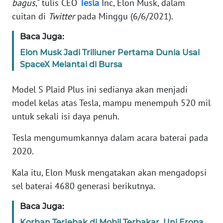
bagus
," tulis CEO
Tesla
Inc, Elon Musk, dalam
Informasi
cuitan di
Twitter
pada Minggu (6/6/2021).
INDEKS
BERITA
Baca Juga:
Elon Musk Jadi Triliuner Pertama Dunia Usai
KONTAK
SpaceX Melantai di Bursa
KAMI
Model S Plaid Plus ini sedianya akan menjadi
INFO
model kelas atas Tesla, mampu menempuh 520 mil
IKLAN
untuk sekali isi daya penuh.
TENTANG
Tesla mengumumkannya dalam acara baterai pada
KAMI
2020.
Kala itu, Elon Musk mengatakan akan mengadopsi
PEDOMAN
MEDIA
sel baterai 4680 generasi berikutnya.
SIBER
Baca Juga:
REDAKSI
Korban Terjebak di Mobil Terbakar, Uni Eropa