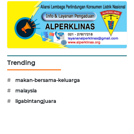
PORTAL
KONSUMEN
FORWAMKI
ALPERKLINAS
FORJASIDA
Trending
TAMBANG
#
makan-bersama-keluarga
NEWS
#
malaysia
SITUNGIR
#
ligabintangjuara
NEWS
SIDIKALANG
NEWS