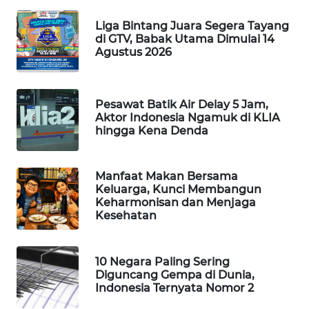
WAHANA
Liga Bintang Juara Segera Tayang
SPORT
di GTV, Babak Utama Dimulai 14
Agustus 2026
WAHANA
UMKM
Pesawat Batik Air Delay 5 Jam,
Aktor Indonesia Ngamuk di KLIA
WAHANA
hingga Kena Denda
SELEB
WAHANA
Manfaat Makan Bersama
PERSONA
Keluarga, Kunci Membangun
Keharmonisan dan Menjaga
Kesehatan
WAHANA
OTOMOTIF
10 Negara Paling Sering
WAHANA
Diguncang Gempa di Dunia,
HEALTH
Indonesia Ternyata Nomor 2