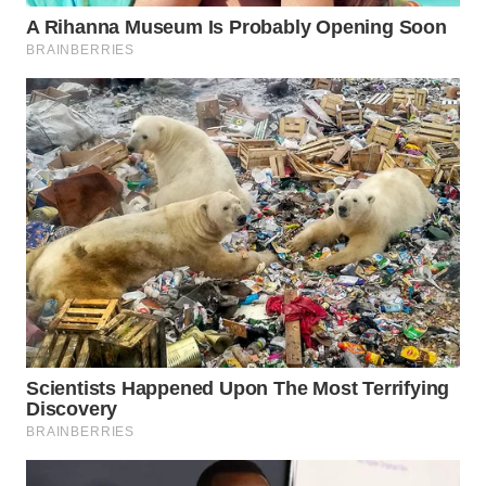
WN
BOGOR
WN
DEPOK
WN
TAPANULI
UTARA
WN
SAMOSIR
WN
PADANG
LAWAS