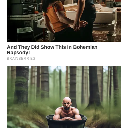
WN
NUSANTARA
WN
JOGJA
WN
JATIM
WN
BALI
WN
KALBAR
WN
KALTENG