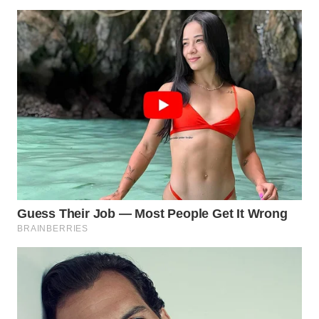
WN
NATUNA
WN
BINTAN
WN
MANDALIKA
WN
LIKUPANG
WN
LABUANBAJO
WN
BORNEO