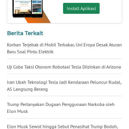
Install Aplikasi
WN
SERAMBI
WN
Berita Terkait
JAMBI
Korban Terjebak di Mobil Terbakar, Uni Eropa Desak Aturan
Baru Soal Pintu Elektrik
WN
SULTRA
Uji Coba Taksi Otonom Robotaxi Tesla Diizinkan di Arizona
WN
NTB
Iran Ubah Teknologi Tesla Jadi Kendaraan Peluncur Rudal,
AS Langsung Berang
WN
SULTENG
Trump Pertanyakan Dugaan Penggunaan Narkoba oleh
Elon Musk
WN
SULBAR
Elon Musk Sewot hingga Sebut Penasihat Trump Bodoh,