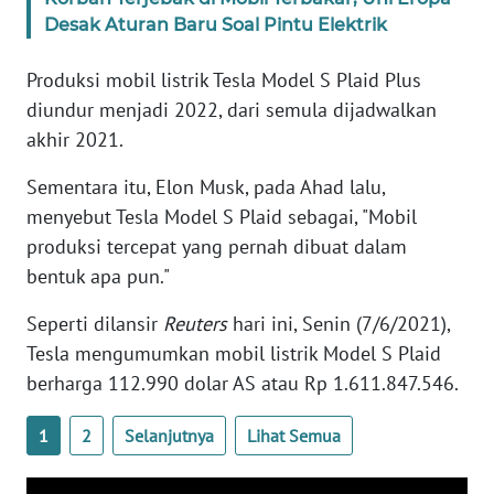
Desak Aturan Baru Soal Pintu Elektrik
KARIR
Produksi mobil listrik Tesla Model S Plaid Plus
diundur menjadi 2022, dari semula dijadwalkan
DISCLAIMER
akhir 2021.
Wahana
Sementara itu, Elon Musk, pada Ahad lalu,
News
Regional
menyebut Tesla Model S Plaid sebagai, "Mobil
produksi tercepat yang pernah dibuat dalam
WN
bentuk apa pun."
SUMUT
Seperti dilansir
Reuters
hari ini, Senin (7/6/2021),
WN
Tesla mengumumkan mobil listrik Model S Plaid
JAKARTA
berharga 112.990 dolar AS atau Rp 1.611.847.546.
WN
1
2
Selanjutnya
Lihat Semua
JABAR