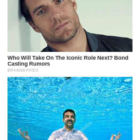
Wahana
Media
Group
WAHANA
NEWS
WAHANA
TANI
WAHANA
ADVOKAT
WAHANA
INFRASTRUKTUR
WAHANA
KONSUMEN