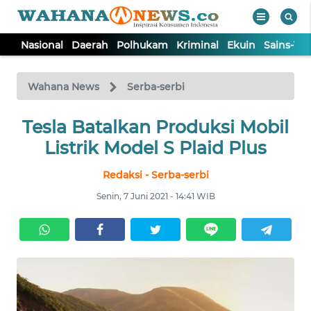
Nasional
Daerah
Polhukam
Kriminal
Ekuin
Sains-Te
WAHANA
Tutup
TV
Wahana News
Serba-serbi
NASIONAL
Tesla Batalkan Produksi Mobil
Listrik Model S Plaid Plus
DAERAH
Redaksi - Serba-serbi
Senin, 7 Juni 2021 - 14:41 WIB
POLHUKAM
KRIMINAL
EKUIN