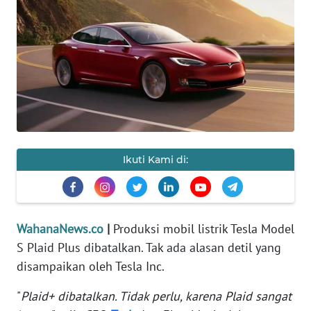
SAINS-TEKNO
KESEHATAN
INTERNASIONAL
SERBA-SERBI
Ikuti Kami di:
PENDIDIKAN
OLAHRAGA
WahanaNews.co
|
Produksi mobil listrik Tesla Model
OPINI
S Plaid Plus dibatalkan. Tak ada alasan detil yang
disampaikan oleh Tesla Inc.
EDITORIAL
"
Plaid+ dibatalkan. Tidak perlu, karena Plaid sangat