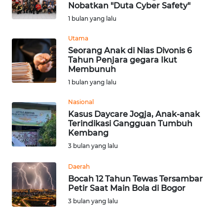
SAINS-TEKNO
Nobatkan "Duta Cyber Safety"
1 bulan yang lalu
KESEHATAN
Utama
Seorang Anak di Nias Divonis 6
Tahun Penjara gegara Ikut
INTERNASIONAL
Membunuh
1 bulan yang lalu
SERBA-SERBI
Nasional
Kasus Daycare Jogja, Anak-anak
PENDIDIKAN
Terindikasi Gangguan Tumbuh
Kembang
OLAHRAGA
3 bulan yang lalu
Daerah
OPINI
Bocah 12 Tahun Tewas Tersambar
Petir Saat Main Bola di Bogor
EDITORIAL
3 bulan yang lalu