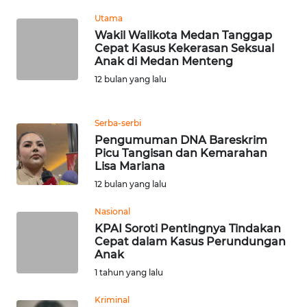
WN
Utama
BANTEN
Wakil Walikota Medan Tanggap
Cepat Kasus Kekerasan Seksual
Anak di Medan Menteng
WN
NTT
12 bulan yang lalu
WN
Serba-serbi
KEPRI
Pengumuman DNA Bareskrim
Picu Tangisan dan Kemarahan
WN
Lisa Mariana
PAPUA
12 bulan yang lalu
Nasional
WN
KPAI Soroti Pentingnya Tindakan
PAPUA
Cepat dalam Kasus Perundungan
BARAT
Anak
1 tahun yang lalu
WN
RIAU
Kriminal