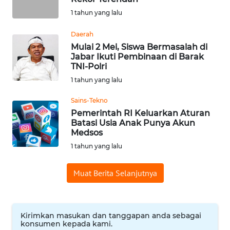
1 tahun yang lalu
WN
BABEL
Daerah
Mulai 2 Mei, Siswa Bermasalah di
WN
Jabar Ikuti Pembinaan di Barak
SUMBAR
TNI-Polri
1 tahun yang lalu
WN
Sains-Tekno
SUMSEL
Pemerintah RI Keluarkan Aturan
Batasi Usia Anak Punya Akun
WN
Medsos
BENGKULU
1 tahun yang lalu
WN
Muat Berita Selanjutnya
LAMPUNG
WN
Kirimkan masukan dan tanggapan anda sebagai
JATENG
konsumen kepada kami.