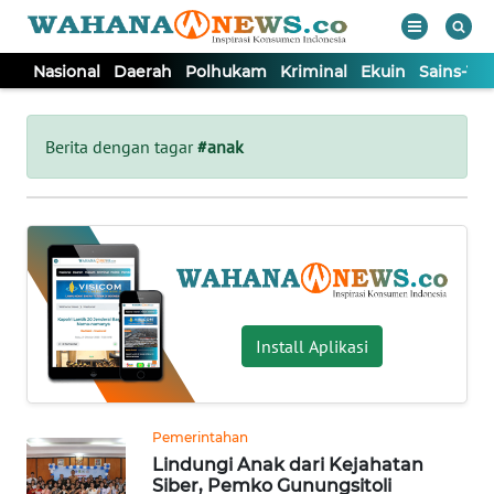
Nasional
Daerah
Polhukam
Kriminal
Ekuin
Sains-Te
WAHANA
Tutup
TV
Berita dengan tagar
#anak
NASIONAL
DAERAH
POLHUKAM
Install Aplikasi
KRIMINAL
Pemerintahan
EKUIN
Lindungi Anak dari Kejahatan
Siber, Pemko Gunungsitoli