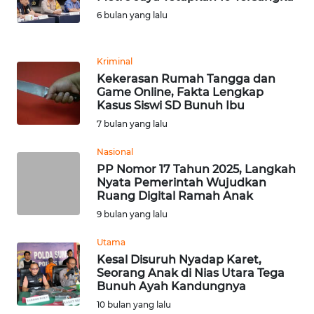
6 bulan yang lalu
KARIR
Kriminal
DISCLAIMER
Kekerasan Rumah Tangga dan
Game Online, Fakta Lengkap
Kasus Siswi SD Bunuh Ibu
Wahana
News
7 bulan yang lalu
Regional
Nasional
PP Nomor 17 Tahun 2025, Langkah
WN
Nyata Pemerintah Wujudkan
SUMUT
Ruang Digital Ramah Anak
9 bulan yang lalu
WN
JAKARTA
Utama
Kesal Disuruh Nyadap Karet,
Seorang Anak di Nias Utara Tega
WN
Bunuh Ayah Kandungnya
JABAR
10 bulan yang lalu