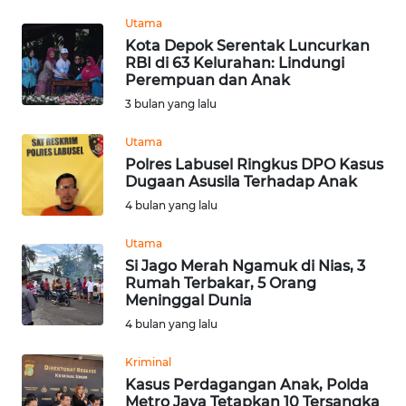
Informasi
Utama
Kota Depok Serentak Luncurkan
INDEKS
RBI di 63 Kelurahan: Lindungi
BERITA
Perempuan dan Anak
3 bulan yang lalu
KONTAK
KAMI
Utama
Polres Labusel Ringkus DPO Kasus
INFO
Dugaan Asusila Terhadap Anak
IKLAN
4 bulan yang lalu
Utama
TENTANG
Si Jago Merah Ngamuk di Nias, 3
KAMI
Rumah Terbakar, 5 Orang
Meninggal Dunia
PEDOMAN
4 bulan yang lalu
MEDIA
SIBER
Kriminal
Kasus Perdagangan Anak, Polda
REDAKSI
Metro Jaya Tetapkan 10 Tersangka