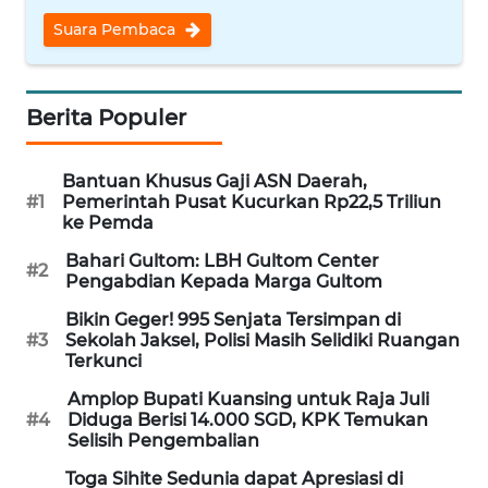
WN
Suara Pembaca
NUSANTARA
WN
Berita Populer
JOGJA
Bantuan Khusus Gaji ASN Daerah,
WN
#1
Pemerintah Pusat Kucurkan Rp22,5 Triliun
JATIM
ke Pemda
Bahari Gultom: LBH Gultom Center
WN
#2
Pengabdian Kepada Marga Gultom
BALI
Bikin Geger! 995 Senjata Tersimpan di
#3
Sekolah Jaksel, Polisi Masih Selidiki Ruangan
WN
Terkunci
KALBAR
Amplop Bupati Kuansing untuk Raja Juli
#4
Diduga Berisi 14.000 SGD, KPK Temukan
WN
Selisih Pengembalian
KALTENG
Toga Sihite Sedunia dapat Apresiasi di