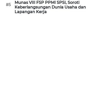
Munas VIII FSP PPMI SPSI, Soroti
#5
WN
Keberlangsungan Dunia Usaha dan
KALTARA
Lapangan Kerja
WN
KALSEL
WN
KALTIM
WN
SULSEL
WN
GORONTALO
WN
SULUT