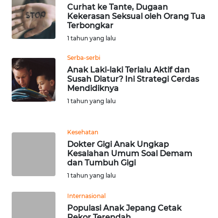
Curhat ke Tante, Dugaan
Kekerasan Seksual oleh Orang Tua
WN
Terbongkar
SERAMBI
1 tahun yang lalu
WN
Serba-serbi
JAMBI
Anak Laki-laki Terlalu Aktif dan
Susah Diatur? Ini Strategi Cerdas
Mendidiknya
WN
SULTRA
1 tahun yang lalu
WN
Kesehatan
NTB
Dokter Gigi Anak Ungkap
Kesalahan Umum Soal Demam
WN
dan Tumbuh Gigi
SULTENG
1 tahun yang lalu
WN
Internasional
SULBAR
Populasi Anak Jepang Cetak
Rekor Terendah