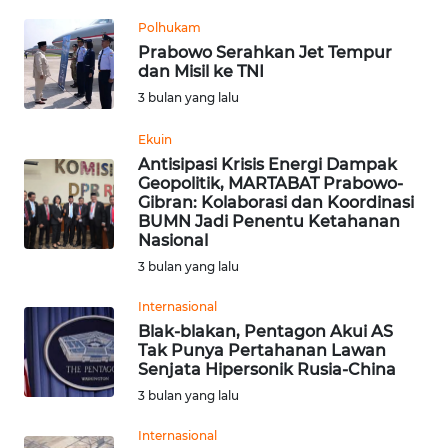
Informasi
Polhukam
INDEKS
Prabowo Serahkan Jet Tempur
dan Misil ke TNI
BERITA
3 bulan yang lalu
KONTAK
Ekuin
KAMI
Antisipasi Krisis Energi Dampak
Geopolitik, MARTABAT Prabowo-
INFO
Gibran: Kolaborasi dan Koordinasi
IKLAN
BUMN Jadi Penentu Ketahanan
Nasional
3 bulan yang lalu
TENTANG
KAMI
Internasional
Blak-blakan, Pentagon Akui AS
PEDOMAN
Tak Punya Pertahanan Lawan
MEDIA
Senjata Hipersonik Rusia-China
SIBER
3 bulan yang lalu
Internasional
REDAKSI