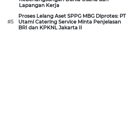
Lapangan Kerja
WN
KALTARA
Proses Lelang Aset SPPG MBG Diprotes: PT
#5
Utami Catering Service Minta Penjelasan
BRI dan KPKNL Jakarta II
WN
KALSEL
WN
KALTIM
WN
SULSEL
WN
GORONTALO
WN
SULUT