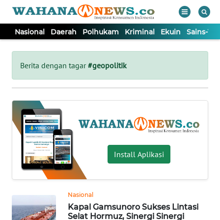
Nasional
Daerah
Polhukam
Kriminal
Ekuin
Sains-Te
WAHANA
Tutup
TV
Berita dengan tagar
#geopolitik
NASIONAL
DAERAH
POLHUKAM
Install Aplikasi
KRIMINAL
Nasional
EKUIN
Kapal Gamsunoro Sukses Lintasi
Selat Hormuz, Sinergi Sinergi