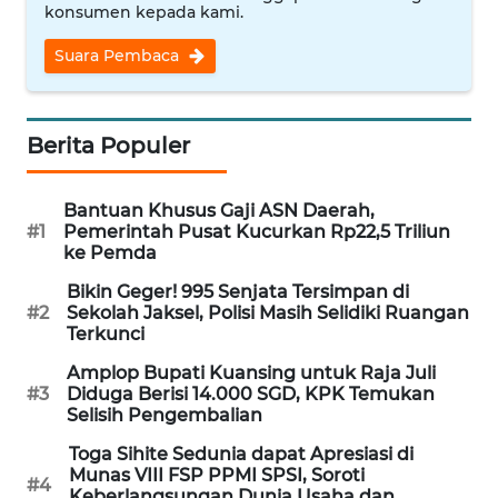
konsumen kepada kami.
WN
NUSANTARA
Suara Pembaca
WN
JOGJA
Berita Populer
WN
Bantuan Khusus Gaji ASN Daerah,
JATIM
#1
Pemerintah Pusat Kucurkan Rp22,5 Triliun
ke Pemda
WN
Bikin Geger! 995 Senjata Tersimpan di
BALI
#2
Sekolah Jaksel, Polisi Masih Selidiki Ruangan
Terkunci
WN
Amplop Bupati Kuansing untuk Raja Juli
KALBAR
#3
Diduga Berisi 14.000 SGD, KPK Temukan
Selisih Pengembalian
WN
Toga Sihite Sedunia dapat Apresiasi di
KALTENG
Munas VIII FSP PPMI SPSI, Soroti
#4
Keberlangsungan Dunia Usaha dan