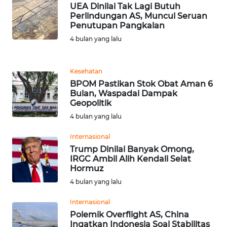
UEA Dinilai Tak Lagi Butuh
Perlindungan AS, Muncul Seruan
KARIR
Penutupan Pangkalan
4 bulan yang lalu
DISCLAIMER
Kesehatan
Wahana
BPOM Pastikan Stok Obat Aman 6
News
Bulan, Waspadai Dampak
Regional
Geopolitik
4 bulan yang lalu
WN
SUMUT
Internasional
Trump Dinilai Banyak Omong,
IRGC Ambil Alih Kendali Selat
WN
Hormuz
JAKARTA
4 bulan yang lalu
WN
Internasional
JABAR
Polemik Overflight AS, China
Ingatkan Indonesia Soal Stabilitas