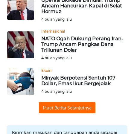
Operasi Blokade Dimulai, Trump
Ancam Hancurkan Kapal di Selat
WN
Hormuz
BABEL
4 bulan yang lalu
WN
Internasional
SUMBAR
NATO Ogah Dukung Perang Iran,
Trump Ancam Pangkas Dana
Triliunan Dolar
WN
4 bulan yang lalu
SUMSEL
Ekuin
WN
Minyak Berpotensi Sentuh 107
BENGKULU
Dollar, Emas Ikut Bergejolak
4 bulan yang lalu
WN
LAMPUNG
Muat Berita Selanjutnya
WN
JATENG
Kirimkan masukan dan tanggapan anda sebagai