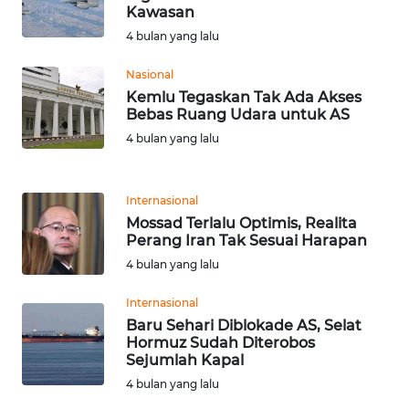
Kawasan
WN
BANTEN
4 bulan yang lalu
Nasional
WN
Kemlu Tegaskan Tak Ada Akses
NTT
Bebas Ruang Udara untuk AS
4 bulan yang lalu
WN
KEPRI
Internasional
WN
Mossad Terlalu Optimis, Realita
PAPUA
Perang Iran Tak Sesuai Harapan
4 bulan yang lalu
WN
Internasional
PAPUA
BARAT
Baru Sehari Diblokade AS, Selat
Hormuz Sudah Diterobos
Sejumlah Kapal
WN
4 bulan yang lalu
RIAU