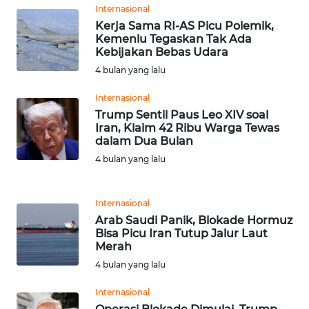
Internasional
WN
Kerja Sama RI-AS Picu Polemik,
SERAMBI
Kemenlu Tegaskan Tak Ada
Kebijakan Bebas Udara
4 bulan yang lalu
WN
JAMBI
Internasional
Trump Sentil Paus Leo XIV soal
WN
Iran, Klaim 42 Ribu Warga Tewas
SULTRA
dalam Dua Bulan
4 bulan yang lalu
WN
NTB
Internasional
Arab Saudi Panik, Blokade Hormuz
WN
Bisa Picu Iran Tutup Jalur Laut
SULTENG
Merah
4 bulan yang lalu
WN
SULBAR
Internasional