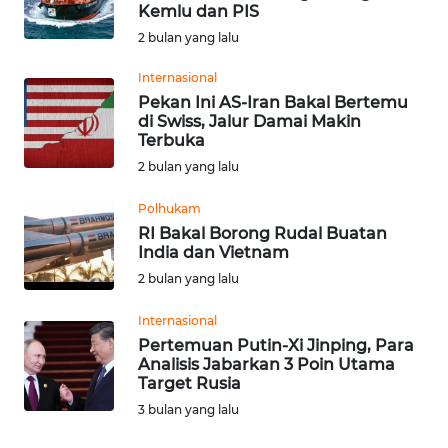
SAINS-TEKNO
Kemlu dan PIS
2 bulan yang lalu
KESEHATAN
Internasional
Pekan Ini AS-Iran Bakal Bertemu
di Swiss, Jalur Damai Makin
INTERNASIONAL
Terbuka
2 bulan yang lalu
SERBA-SERBI
Polhukam
RI Bakal Borong Rudal Buatan
PENDIDIKAN
India dan Vietnam
2 bulan yang lalu
OLAHRAGA
Internasional
Pertemuan Putin-Xi Jinping, Para
OPINI
Analisis Jabarkan 3 Poin Utama
Target Rusia
EDITORIAL
3 bulan yang lalu