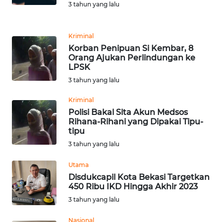
3 tahun yang lalu
KARIR
Kriminal
Korban Penipuan Si Kembar, 8
DISCLAIMER
Orang Ajukan Perlindungan ke
LPSK
Wahana
3 tahun yang lalu
News
Regional
Kriminal
Polisi Bakal Sita Akun Medsos
WN
Rihana-Rihani yang Dipakai Tipu-
SUMUT
tipu
3 tahun yang lalu
WN
Utama
JAKARTA
Disdukcapil Kota Bekasi Targetkan
450 Ribu IKD Hingga Akhir 2023
WN
3 tahun yang lalu
JABAR
Nasional