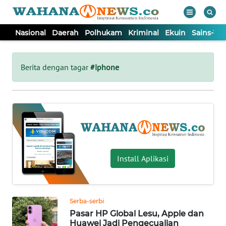
Nasional
Daerah
Polhukam
Kriminal
Ekuin
Sains-Te
WAHANA
Tutup
TV
Berita dengan tagar
#iphone
NASIONAL
DAERAH
POLHUKAM
Install Aplikasi
KRIMINAL
Serba-serbi
EKUIN
Pasar HP Global Lesu, Apple dan
Huawei Jadi Pengecualian