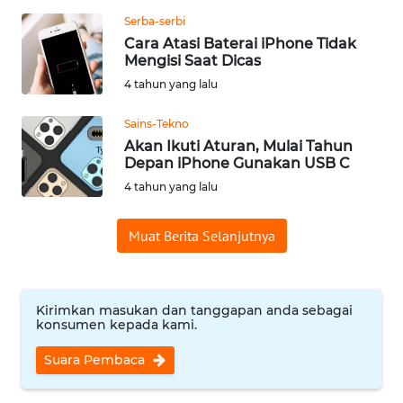
Serba-serbi
WN
Cara Atasi Baterai iPhone Tidak
BABEL
Mengisi Saat Dicas
4 tahun yang lalu
WN
SUMBAR
Sains-Tekno
Akan Ikuti Aturan, Mulai Tahun
WN
Depan iPhone Gunakan USB C
SUMSEL
4 tahun yang lalu
WN
Muat Berita Selanjutnya
BENGKULU
WN
Kirimkan masukan dan tanggapan anda sebagai
LAMPUNG
konsumen kepada kami.
WN
Suara Pembaca
JATENG