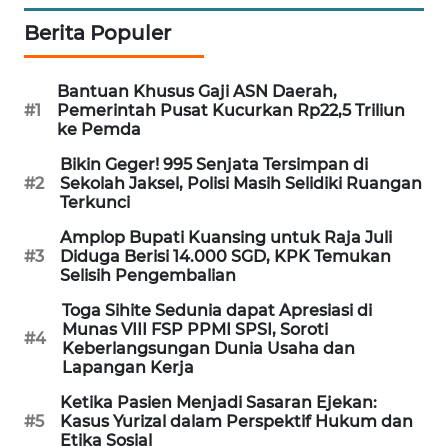
WN
Berita Populer
NUSANTARA
Bantuan Khusus Gaji ASN Daerah,
WN
#1
Pemerintah Pusat Kucurkan Rp22,5 Triliun
JOGJA
ke Pemda
Bikin Geger! 995 Senjata Tersimpan di
WN
#2
Sekolah Jaksel, Polisi Masih Selidiki Ruangan
JATIM
Terkunci
Amplop Bupati Kuansing untuk Raja Juli
WN
#3
Diduga Berisi 14.000 SGD, KPK Temukan
BALI
Selisih Pengembalian
Toga Sihite Sedunia dapat Apresiasi di
WN
Munas VIII FSP PPMI SPSI, Soroti
#4
KALBAR
Keberlangsungan Dunia Usaha dan
Lapangan Kerja
WN
Ketika Pasien Menjadi Sasaran Ejekan:
KALTENG
#5
Kasus Yurizal dalam Perspektif Hukum dan
Etika Sosial