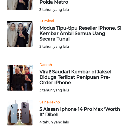
Polda Metro
WN
3 tahun yang lalu
SERAMBI
Kriminal
Modus Tipu-tipu Reseller iPhone, Si
WN
Kembar Ambil Semua Uang
JAMBI
Secara Tunai
3 tahun yang lalu
WN
SULTRA
Daerah
Viral! Saudari Kembar di Jaksel
WN
Diduga Terlibat Penipuan Pre-
NTB
Order iPhone
3 tahun yang lalu
WN
SULTENG
Sains-Tekno
5 Alasan Iphone 14 Pro Max ‘Worth
It’ Dibeli
WN
SULBAR
4 tahun yang lalu