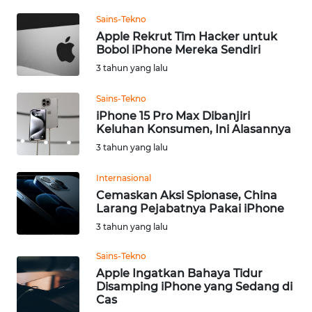
Informasi
Sains-Tekno
INDEKS
Apple Rekrut Tim Hacker untuk
Bobol iPhone Mereka Sendiri
BERITA
3 tahun yang lalu
KONTAK
Sains-Tekno
KAMI
iPhone 15 Pro Max Dibanjiri
Keluhan Konsumen, Ini Alasannya
INFO
3 tahun yang lalu
IKLAN
Internasional
TENTANG
Cemaskan Aksi Spionase, China
KAMI
Larang Pejabatnya Pakai iPhone
3 tahun yang lalu
PEDOMAN
MEDIA
Sains-Tekno
SIBER
Apple Ingatkan Bahaya Tidur
Disamping iPhone yang Sedang di
Cas
REDAKSI