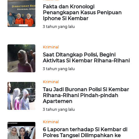
WN
Fakta dan Kronologi
BANTEN
Penangkapan Kasus Penipuan
Iphone Si Kembar
3 tahun yang lalu
WN
NTT
Kriminal
WN
Saat Ditangkap Polisi, Begini
KEPRI
Aktivitas Si Kembar Rihana-Rihani
3 tahun yang lalu
WN
PAPUA
Kriminal
Tau Jadi Buronan Polisi Si Kembar
Rihana-Rihani Pindah-pindah
WN
Apartemen
PAPUA
3 tahun yang lalu
BARAT
Kriminal
WN
6 Laporan terhadap Si Kembar di
RIAU
Polres Tangsel Dilimpahkan ke