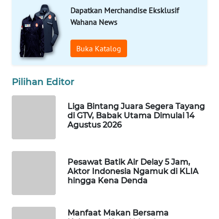
Dapatkan Merchandise Eksklusif
WAHANA
Wahana News
LISTRIK
Buka Katalog
WAHANA
TRAVEL
Pilihan Editor
WAHANA
TV
Liga Bintang Juara Segera Tayang
di GTV, Babak Utama Dimulai 14
WAHANANEWS
Agustus 2026
ID
WAHANANEWS
Pesawat Batik Air Delay 5 Jam,
CO ID
Aktor Indonesia Ngamuk di KLIA
hingga Kena Denda
WAHANANEWS
NET
Manfaat Makan Bersama