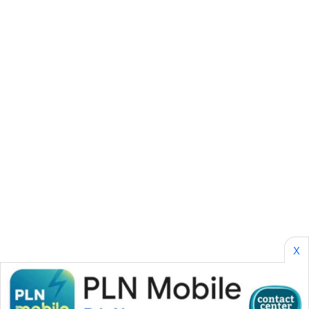
SONYA
ASA
NEWS
X