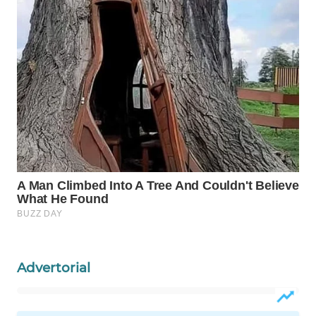
Wahana
Media
Group
WAHANA
NEWS
WAHANA
TANI
WAHANA
ADVOKAT
WAHANA
INFRASTRUKTUR
Advertorial
WAHANA
KONSUMEN