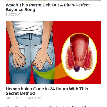
TAPANULI
TENGAH
WN DELI
SERDANG
WN
TEBING
TINGGI
WN
PAKPAK
WN
KARAWANG
WN
BEKASI