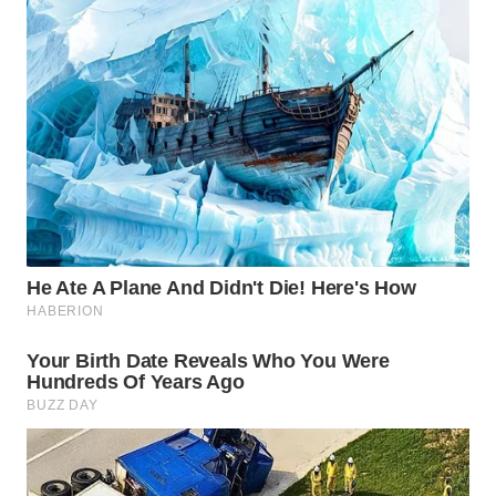
WN
SUMEDANG
WN
CIANJUR
WN
KEPULAUAN
SERIBU
WN
TANGERANG
WN
BINJAI
WN
CIREBON