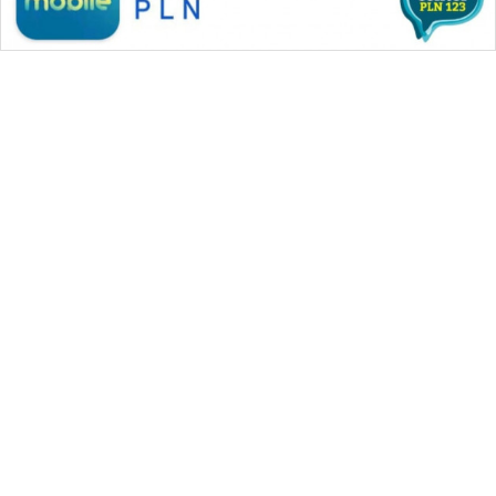
WAHANA MEDIA GROUP
|
|
|
WAHANA NEWS co
WAHANA TANI
WAHANA ADVOKAT
|
|
WAHANA INFRASTRUKTUR
WAHANA KONSUMEN
|
|
|
WAHANA LISTRIK
WAHANA TRAVEL
WAHANA TV
|
|
|
WAHANANEWS id
WAHANANEWS CO ID
WAHANANEWS NET
|
|
|
WAHANA SPORT ID
Wahana UMKM
Wahana Seleb
|
|
|
Wahana Persona
Wahana Otomotif
Wahana Health