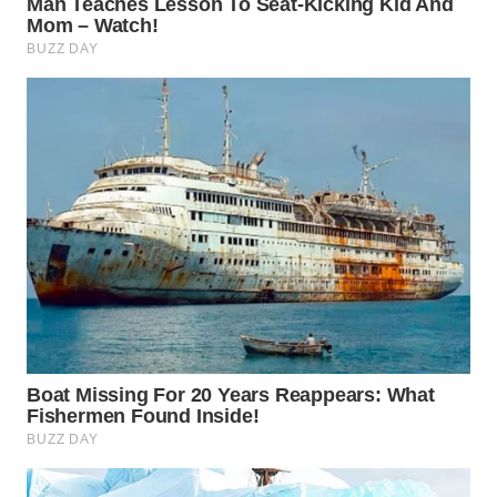
WN
BOGOR
WN
DEPOK
WN
TAPANULI
UTARA
WN
SAMOSIR
WN
PADANG
LAWAS