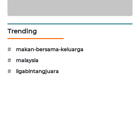
PORTAL
KONSUMEN
FORWAMKI
Trending
ALPERKLINAS
#
makan-bersama-keluarga
#
malaysia
FORJASIDA
#
ligabintangjuara
TAMBANG
NEWS
SITUNGIR
NEWS
SIDIKALANG
NEWS