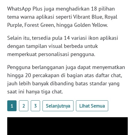
WN
WhatsApp Plus juga menghadirkan 18 pilihan
BANTEN
tema warna aplikasi seperti Vibrant Blue, Royal
Purple, Forest Green, hingga Golden Yellow.
WN
NTT
Selain itu, tersedia pula 14 variasi ikon aplikasi
dengan tampilan visual berbeda untuk
WN
memperkuat personalisasi pengguna.
KEPRI
Pengguna berlangganan juga dapat menyematkan
WN
hingga 20 percakapan di bagian atas daftar chat,
PAPUA
jauh lebih banyak dibanding batas standar yang
saat ini hanya tiga chat.
WN
PAPUA
1
2
3
Selanjutnya
Lihat Semua
BARAT
WN
RIAU