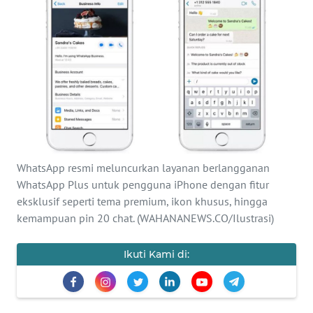
SAINS-TEKNO
KESEHATAN
INTERNASIONAL
SERBA-SERBI
PENDIDIKAN
WhatsApp resmi meluncurkan layanan berlangganan
WhatsApp Plus untuk pengguna iPhone dengan fitur
eksklusif seperti tema premium, ikon khusus, hingga
OLAHRAGA
kemampuan pin 20 chat. (WAHANANEWS.CO/Ilustrasi)
OPINI
Ikuti Kami di:
EDITORIAL