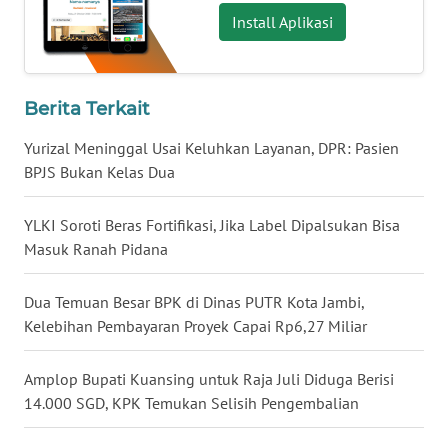
Install Aplikasi
WN
BABEL
WN
Berita Terkait
SUMBAR
Yurizal Meninggal Usai Keluhkan Layanan, DPR: Pasien
BPJS Bukan Kelas Dua
WN
SUMSEL
YLKI Soroti Beras Fortifikasi, Jika Label Dipalsukan Bisa
Masuk Ranah Pidana
WN
BENGKULU
Dua Temuan Besar BPK di Dinas PUTR Kota Jambi,
WN
Kelebihan Pembayaran Proyek Capai Rp6,27 Miliar
LAMPUNG
Amplop Bupati Kuansing untuk Raja Juli Diduga Berisi
WN
14.000 SGD, KPK Temukan Selisih Pengembalian
JATENG