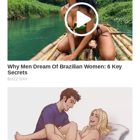
WN
MALUKU
WN
MALUT
WN
DAIRI
WN
DANAU
TOBA
WN
NIAS
WN
LANGKAT