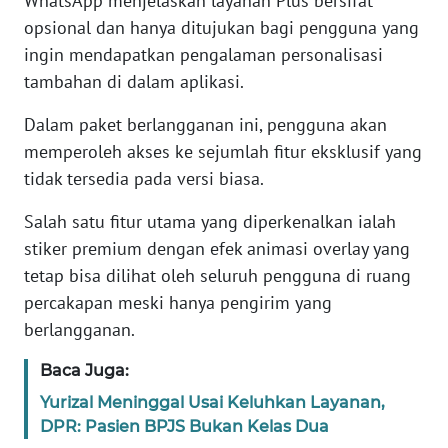
WhatsApp menjelaskan layanan Plus bersifat
opsional dan hanya ditujukan bagi pengguna yang
KARIR
ingin mendapatkan pengalaman personalisasi
tambahan di dalam aplikasi.
DISCLAIMER
Dalam paket berlangganan ini, pengguna akan
memperoleh akses ke sejumlah fitur eksklusif yang
Wahana
News
tidak tersedia pada versi biasa.
Regional
Salah satu fitur utama yang diperkenalkan ialah
WN
stiker premium dengan efek animasi overlay yang
SUMUT
tetap bisa dilihat oleh seluruh pengguna di ruang
percakapan meski hanya pengirim yang
WN
berlangganan.
JAKARTA
Baca Juga:
WN
Yurizal Meninggal Usai Keluhkan Layanan,
JABAR
DPR: Pasien BPJS Bukan Kelas Dua