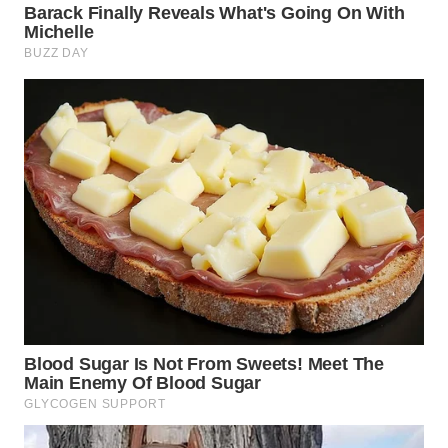
WN
NATUNA
WN
BINTAN
WN
MANDALIKA
WN
LIKUPANG
WN
LABUANBAJO
WN
BORNEO