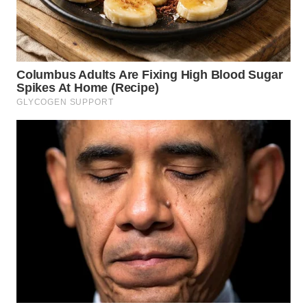
WN
PRIANGAN
TIMUR
WN
SEMARANG
WN
SOLO
WN
BOROBUDUR
WN
MADURA
WN
SURABAYA