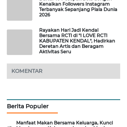
Kenaikan Followers Instagram
WAHANA
Terbanyak Sepanjang Piala Dunia
DESA
2026
WISATA
Rayakan Hari Jadi Kendal
LAPAK
Bersama RCTI di "I LOVE RCTI
WAHANA
KABUPATEN KENDAL", Hadirkan
Deretan Artis dan Beragam
Aktivitas Seru
Wahana
Network
KOMENTAR
KONSUMEN
LISTRIK
MASYARAKAT
KELISTRIKAN
Berita Populer
WALINKI
ID
Manfaat Makan Bersama Keluarga, Kunci