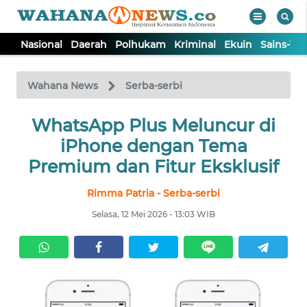
Nasional
Daerah
Polhukam
Kriminal
Ekuin
Sains-Te
WAHANA
Tutup
TV
Wahana News
Serba-serbi
NASIONAL
WhatsApp Plus Meluncur di
iPhone dengan Tema
DAERAH
Premium dan Fitur Eksklusif
Rimma Patria - Serba-serbi
POLHUKAM
Selasa, 12 Mei 2026 - 13:03 WIB
KRIMINAL
EKUIN