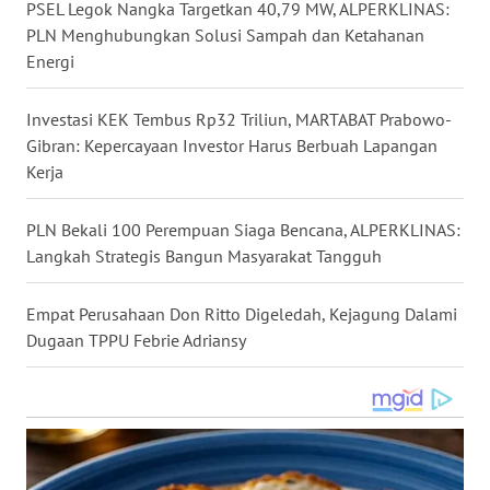
PSEL Legok Nangka Targetkan 40,79 MW, ALPERKLINAS:
WN
PLN Menghubungkan Solusi Sampah dan Ketahanan
NUSANTARA
Energi
WN
Investasi KEK Tembus Rp32 Triliun, MARTABAT Prabowo-
JOGJA
Gibran: Kepercayaan Investor Harus Berbuah Lapangan
Kerja
WN
JATIM
PLN Bekali 100 Perempuan Siaga Bencana, ALPERKLINAS:
Langkah Strategis Bangun Masyarakat Tangguh
WN
BALI
Empat Perusahaan Don Ritto Digeledah, Kejagung Dalami
Dugaan TPPU Febrie Adriansy
WN
KALBAR
WN
KALTENG