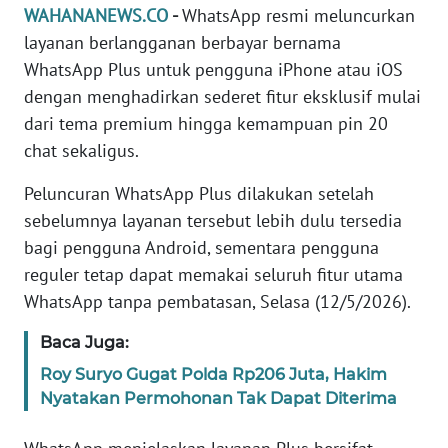
Informasi
WAHANANEWS.CO
-
WhatsApp resmi meluncurkan
layanan berlangganan berbayar bernama
INDEKS
WhatsApp Plus untuk pengguna iPhone atau iOS
BERITA
dengan menghadirkan sederet fitur eksklusif mulai
dari tema premium hingga kemampuan pin 20
KONTAK
KAMI
chat sekaligus.
Peluncuran WhatsApp Plus dilakukan setelah
INFO
sebelumnya layanan tersebut lebih dulu tersedia
IKLAN
bagi pengguna Android, sementara pengguna
reguler tetap dapat memakai seluruh fitur utama
TENTANG
KAMI
WhatsApp tanpa pembatasan, Selasa (12/5/2026).
Baca Juga:
PEDOMAN
MEDIA
Roy Suryo Gugat Polda Rp206 Juta, Hakim
SIBER
Nyatakan Permohonan Tak Dapat Diterima
REDAKSI