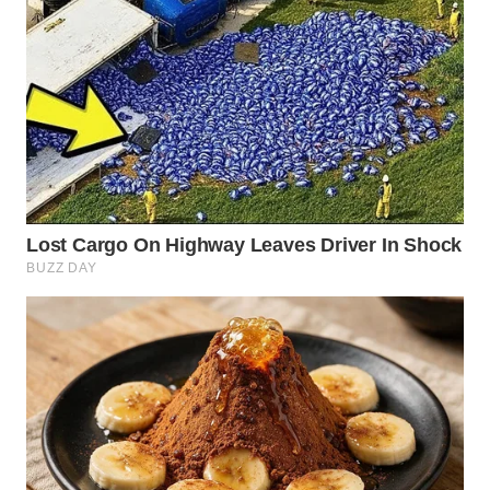
WN
INDRAMAYU
WN
KUNINGAN
WN
MAJALENGKA
WN
SUBANG
WN
SUKABUMI
WN
PURWAKARTA