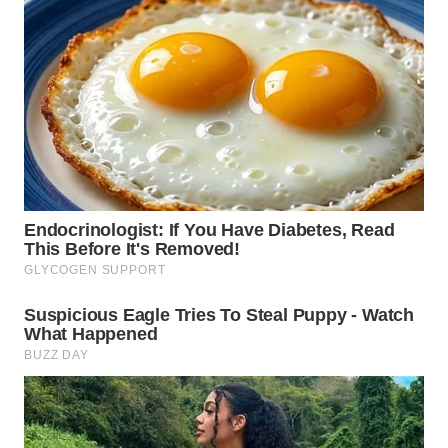
WN
KALTARA
WN
KALSEL
WN
KALTIM
WN
SULSEL
WN
GORONTALO
WN
SULUT