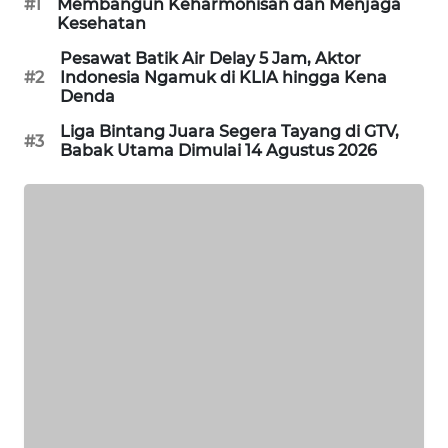
#1
Membangun Keharmonisan dan Menjaga
Kesehatan
MAWAKA
ID
Pesawat Batik Air Delay 5 Jam, Aktor
#2
Indonesia Ngamuk di KLIA hingga Kena
Denda
MARTABAT
NET
Liga Bintang Juara Segera Tayang di GTV,
#3
Babak Utama Dimulai 14 Agustus 2026
PLN
WATCH
MKLI
LPKKI
LKKI
KOPEKLIN