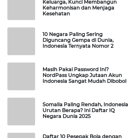
Keluarga, Kunci Membangun
WAHANA
Keharmonisan dan Menjaga
Kesehatan
SPORT
WAHANA
10 Negara Paling Sering
UMKM
Diguncang Gempa di Dunia,
Indonesia Ternyata Nomor 2
WAHANA
SELEB
Masih Pakai Password Ini?
NordPass Ungkap Jutaan Akun
WAHANA
Indonesia Sangat Mudah Dibobol
PERSONA
WAHANA
Somalia Paling Rendah, Indonesia
OTOMOTIF
Urutan Berapa? Ini Daftar IQ
Negara Dunia 2025
WAHANA
HEALTH
Daftar 10 Pesepak Bola dengan