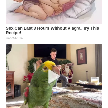
WN
TAPANULI
SELATAN
WN
TANJUNG
LESUNG
WN
KARO
WN
SIMALUNGUN
WN
LABUHANBATU
WN