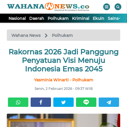
Nasional
Daerah
Polhukam
Kriminal
Ekuin
Sains-Te
WAHANA
Tutup
TV
Wahana News
Polhukam
NASIONAL
Rakornas 2026 Jadi Panggung
Penyatuan Visi Menuju
DAERAH
Indonesia Emas 2045
Yasminia Winarti - Polhukam
POLHUKAM
Senin, 2 Februari 2026 - 09:37 WIB
KRIMINAL
EKUIN