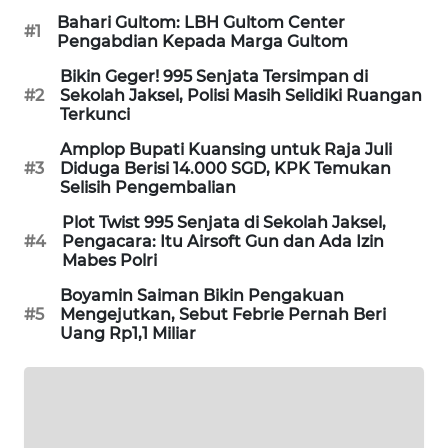
Bahari Gultom: LBH Gultom Center
SIBARAGAS
#1
Pengabdian Kepada Marga Gultom
NEWS
Bikin Geger! 995 Senjata Tersimpan di
#2
Sekolah Jaksel, Polisi Masih Selidiki Ruangan
METRO
Terkunci
SIANTAR
NEWS
Amplop Bupati Kuansing untuk Raja Juli
#3
Diduga Berisi 14.000 SGD, KPK Temukan
Selisih Pengembalian
METRO
MEDAN
Plot Twist 995 Senjata di Sekolah Jaksel,
NEWS
#4
Pengacara: Itu Airsoft Gun dan Ada Izin
Mabes Polri
METRO
Boyamin Saiman Bikin Pengakuan
JAKARTA
#5
Mengejutkan, Sebut Febrie Pernah Beri
Uang Rp1,1 Miliar
NEWS
KRT
NEWS