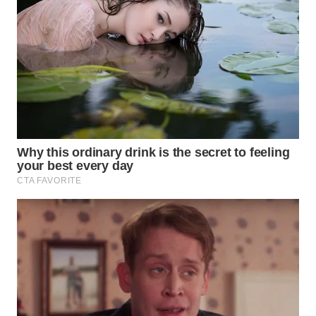
WN
SUMEDANG
WN
CIANJUR
WN
KEPULAUAN
SERIBU
WN
TANGERANG
WN
BINJAI
WN
CIREBON