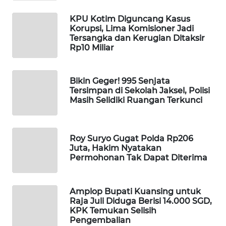
MAWAKA
KPU Kotim Diguncang Kasus
ID
Korupsi, Lima Komisioner Jadi
Tersangka dan Kerugian Ditaksir
Rp10 Miliar
MARTABAT
NET
Bikin Geger! 995 Senjata
Tersimpan di Sekolah Jaksel, Polisi
PLN
Masih Selidiki Ruangan Terkunci
WATCH
MKLI
Roy Suryo Gugat Polda Rp206
Juta, Hakim Nyatakan
LPKKI
Permohonan Tak Dapat Diterima
LKKI
Amplop Bupati Kuansing untuk
Raja Juli Diduga Berisi 14.000 SGD,
KOPEKLIN
KPK Temukan Selisih
Pengembalian