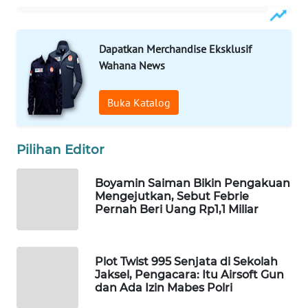
WAHANA
DESA
WISATA
Dapatkan Merchandise Eksklusif
Wahana News
LAPAK
WAHANA
Buka Katalog
Wahana
Network
Pilihan Editor
KONSUMEN
Boyamin Saiman Bikin Pengakuan
LISTRIK
Mengejutkan, Sebut Febrie
Pernah Beri Uang Rp1,1 Miliar
MASYARAKAT
KELISTRIKAN
Plot Twist 995 Senjata di Sekolah
Jaksel, Pengacara: Itu Airsoft Gun
WALINKI
dan Ada Izin Mabes Polri
ID