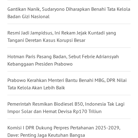
WN
Gantikan Nanik, Sudaryono Diharapkan Benahi Tata Kelola
NUSANTARA
Badan Gizi Nasional
WN
Resmi Jadi Jampidsus, Ini Rekam Jejak Kuntadi yang
JOGJA
Tangani Deretan Kasus Korupsi Besar
WN
Hotman Paris Pasang Badan, Sebut Febrie Adriansyah
JATIM
Kebanggaan Presiden Prabowo
WN
Prabowo Kerahkan Menteri Bantu Benahi MBG, DPR Nilai
BALI
Tata Kelola Akan Lebih Baik
WN
Pemerintah Resmikan Biodiesel B50, Indonesia Tak Lagi
KALBAR
Impor Solar dan Hemat Devisa Rp170 Triliun
WN
Komisi I DPR Dukung Perpres Pertahanan 2025-2029,
KALTENG
Dave: Penting Jaga Keutuhan Bangsa