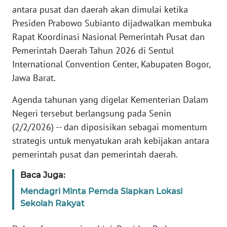
Informasi
antara pusat dan daerah akan dimulai ketika
Presiden Prabowo Subianto dijadwalkan membuka
INDEKS
Rapat Koordinasi Nasional Pemerintah Pusat dan
BERITA
Pemerintah Daerah Tahun 2026 di Sentul
International Convention Center, Kabupaten Bogor,
KONTAK
KAMI
Jawa Barat.
Agenda tahunan yang digelar Kementerian Dalam
INFO
IKLAN
Negeri tersebut berlangsung pada Senin
(2/2/2026) -- dan diposisikan sebagai momentum
TENTANG
strategis untuk menyatukan arah kebijakan antara
KAMI
pemerintah pusat dan pemerintah daerah.
Baca Juga:
PEDOMAN
MEDIA
Mendagri Minta Pemda Siapkan Lokasi
SIBER
Sekolah Rakyat
REDAKSI