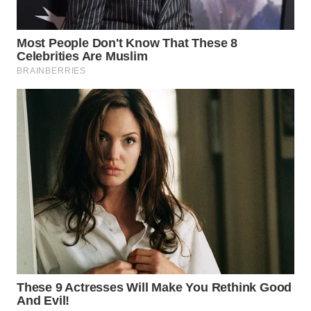
WAHANA
LISTRIK
WAHANA
TRAVEL
WAHANA
TV
WAHANANEWS
ID
WAHANANEWS
CO ID
WAHANANEWS
NET