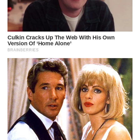
WN
INDRAMAYU
WN
KUNINGAN
WN
MAJALENGKA
WN
SUBANG
WN
SUKABUMI
WN
PURWAKARTA