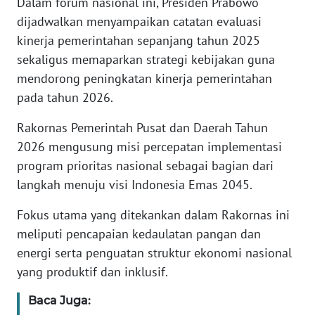
Dalam forum nasional ini, Presiden Prabowo
dijadwalkan menyampaikan catatan evaluasi
KARIR
kinerja pemerintahan sepanjang tahun 2025
sekaligus memaparkan strategi kebijakan guna
DISCLAIMER
mendorong peningkatan kinerja pemerintahan
pada tahun 2026.
Wahana
News
Rakornas Pemerintah Pusat dan Daerah Tahun
Regional
2026 mengusung misi percepatan implementasi
program prioritas nasional sebagai bagian dari
WN
langkah menuju visi Indonesia Emas 2045.
SUMUT
Fokus utama yang ditekankan dalam Rakornas ini
WN
meliputi pencapaian kedaulatan pangan dan
JAKARTA
energi serta penguatan struktur ekonomi nasional
yang produktif dan inklusif.
WN
JABAR
Baca Juga: