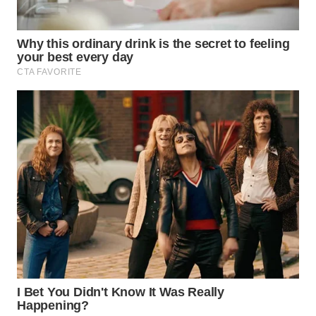
TAPANULI
TENGAH
WN DELI
SERDANG
WN
TEBING
TINGGI
WN
PAKPAK
WN
KARAWANG
WN
BEKASI