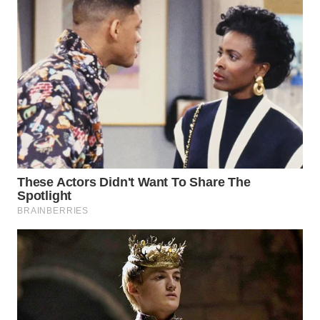
WN
NATUNA
WN
BINTAN
WN
MANDALIKA
WN
LIKUPANG
WN
LABUANBAJO
WN
BORNEO