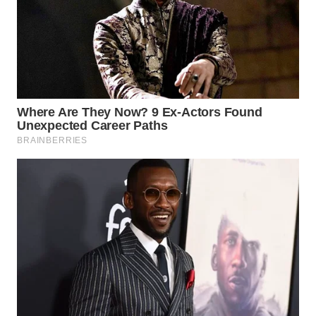
Wahana
Media
Group
WAHANA
NEWS
WAHANA
TANI
WAHANA
ADVOKAT
WAHANA
INFRASTRUKTUR
WAHANA
KONSUMEN