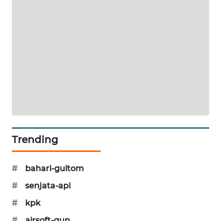
KARING
NEWS
JURNAL
MARITIM
HUMBANG
NEWS
GARONGGANG
NEWS
Trending
FISUELRI
ID
#
bahari-gultom
#
senjata-api
ENERGI
NEWS
#
kpk
#
airsoft-gun