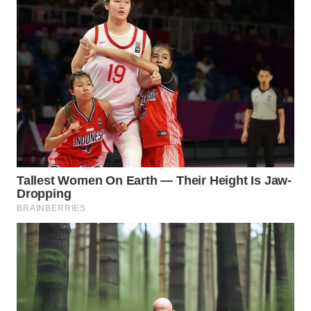
WN
MALUKU
WN
MALUT
WN
DAIRI
WN
DANAU
TOBA
WN
NIAS
WN
LANGKAT