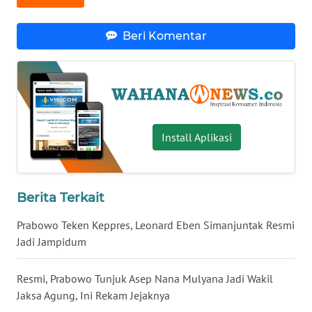
WN
BABEL
Beri Komentar
WN
SUMBAR
WN
Install Aplikasi
SUMSEL
WN
BENGKULU
Berita Terkait
Prabowo Teken Keppres, Leonard Eben Simanjuntak Resmi
WN
Jadi Jampidum
LAMPUNG
Resmi, Prabowo Tunjuk Asep Nana Mulyana Jadi Wakil
WN
JATENG
Jaksa Agung, Ini Rekam Jejaknya