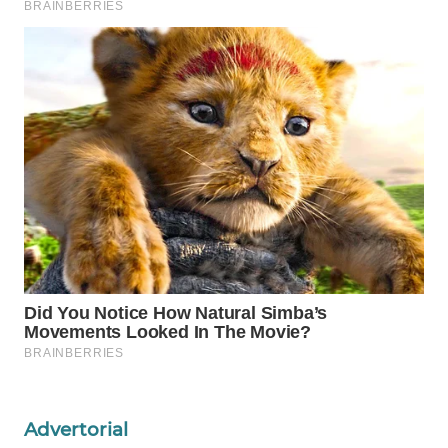
WAHANA
SPORT
WAHANA
UMKM
WAHANA
SELEB
WAHANA
PERSONA
WAHANA
OTOMOTIF
WAHANA
HEALTH
Advertorial