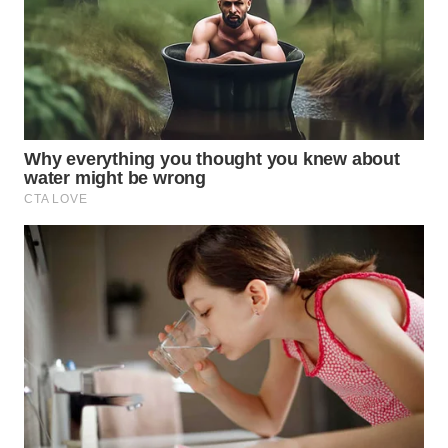
WN
TAPANULI
SELATAN
WN
TANJUNG
LESUNG
WN
KARO
WN
SIMALUNGUN
WN
LABUHANBATU
WN