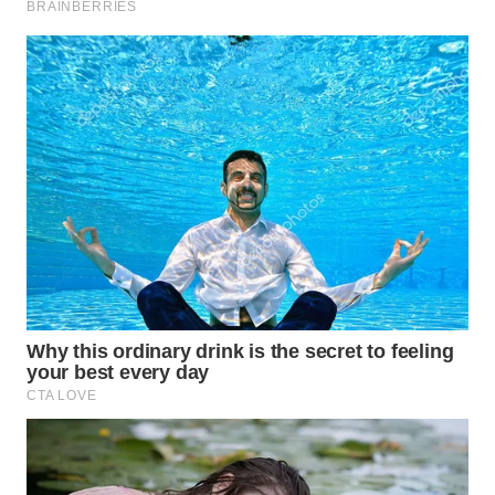
WN
BOGOR
WN
DEPOK
WN
TAPANULI
UTARA
WN
SAMOSIR
WN
PADANG
LAWAS