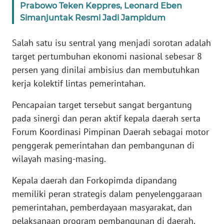
Prabowo Teken Keppres, Leonard Eben
WN
Simanjuntak Resmi Jadi Jampidum
BANTEN
Salah satu isu sentral yang menjadi sorotan adalah
WN
target pertumbuhan ekonomi nasional sebesar 8
NTT
persen yang dinilai ambisius dan membutuhkan
WN
kerja kolektif lintas pemerintahan.
KEPRI
Pencapaian target tersebut sangat bergantung
pada sinergi dan peran aktif kepala daerah serta
WN
PAPUA
Forum Koordinasi Pimpinan Daerah sebagai motor
penggerak pemerintahan dan pembangunan di
WN
wilayah masing-masing.
PAPUA
BARAT
Kepala daerah dan Forkopimda dipandang
memiliki peran strategis dalam penyelenggaraan
WN
pemerintahan, pemberdayaan masyarakat, dan
RIAU
pelaksanaan program pembangunan di daerah.