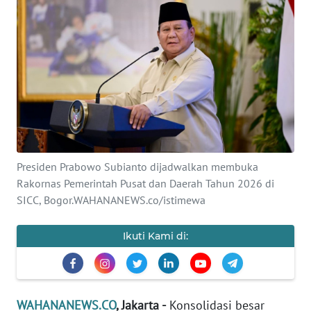
SAINS-TEKNO
KESEHATAN
INTERNASIONAL
SERBA-SERBI
PENDIDIKAN
Presiden Prabowo Subianto dijadwalkan membuka
Rakornas Pemerintah Pusat dan Daerah Tahun 2026 di
SICC, Bogor.WAHANANEWS.co/istimewa
OLAHRAGA
Ikuti Kami di:
OPINI
EDITORIAL
WAHANANEWS.CO
, Jakarta -
Konsolidasi besar