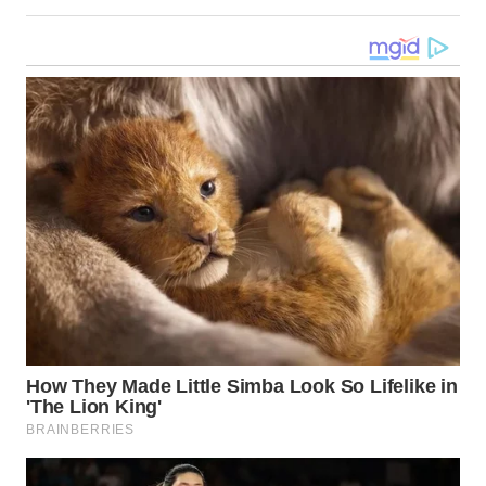
WN
KALTARA
WN
KALSEL
WN
KALTIM
WN
SULSEL
WN
GORONTALO
WN
SULUT