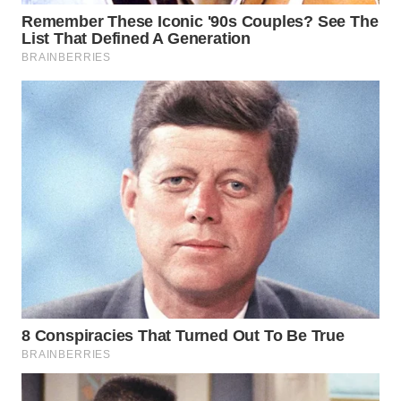
WN
PRIANGAN
TIMUR
WN
SEMARANG
WN
SOLO
WN
BOROBUDUR
WN
MADURA
WN
SURABAYA