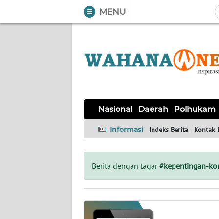
MENU
WAHANA
Tutup
TV
NASIONAL
DAERAH
POLHUKAM
KRIMINAL
EKUIN
SAINS-
KESEHATAN
INTERNASIONAL
Nasional
Daerah
Polhukam
TEKNO
Informasi
Indeks Berita
Kontak 
SERBA-
PENDIDIKAN
OLAHRAGA
OPINI
SERBI
Berita dengan tagar
#kepentingan-k
EDITORIAL
Informasi