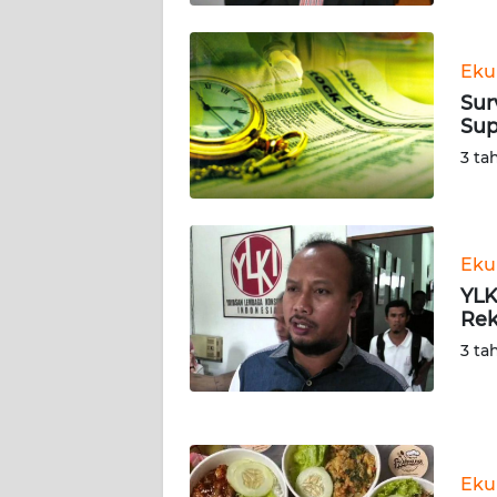
KALTARA
WN
Eku
KALSEL
Sur
Sup
WN
3 ta
KALTIM
WN
SULSEL
Eku
YLK
WN
Rek
GORONTALO
3 ta
WN
SULUT
WN
Eku
MALUKU