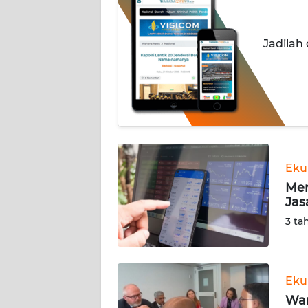
INDEKS
BERITA
Jadilah
KONTAK
KAMI
INFO
IKLAN
TENTANG
Eku
KAMI
Men
Jas
PEDOMAN
3 ta
MEDIA
SIBER
REDAKSI
Eku
Wam