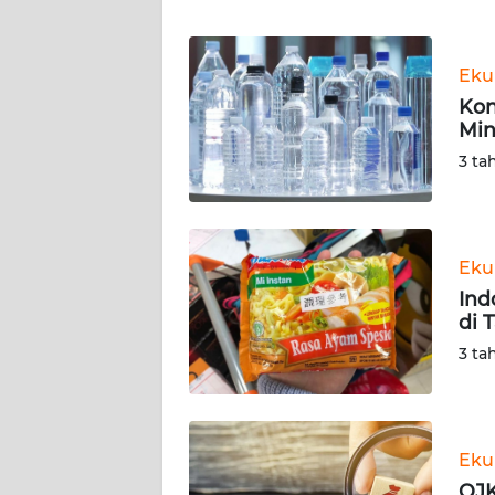
WN
Eku
NTT
Kon
Mi
WN
KEPRI
3 ta
WN
PAPUA
Eku
Ind
WN
di 
PAPUA
BARAT
3 ta
WN
RIAU
Eku
WN
OJK