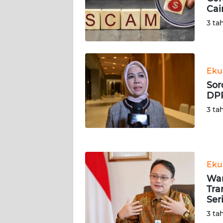
SERAMBI
Cai
3 ta
WN
JAMBI
WN
Eku
SULTRA
Sor
DPR
WN
3 ta
NTB
WN
SULTENG
Eku
Wam
WN
Tra
SULBAR
Ser
3 ta
WN