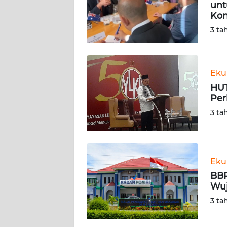
KARIR
unt
Ko
3 ta
DISCLAIMER
Wahana
News
Eku
Regional
HUT
Per
WN
3 ta
SUMUT
WN
JAKARTA
Eku
BBP
WN
Wu
JABAR
3 ta
WN
BANTEN