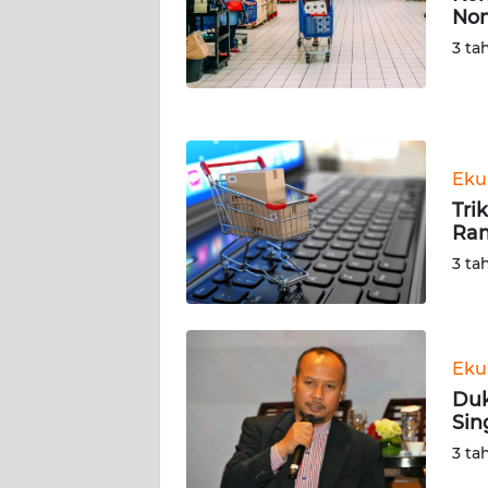
NUSANTARA
No
3 ta
WN
JOGJA
WN
JATIM
Eku
Tri
WN
Ra
BALI
3 ta
WN
KALBAR
Eku
WN
Duk
KALTENG
Sin
3 ta
WN