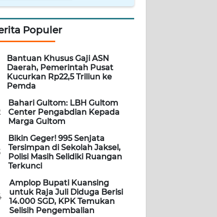
erita Populer
Bantuan Khusus Gaji ASN
Daerah, Pemerintah Pusat
Kucurkan Rp22,5 Triliun ke
Pemda
Bahari Gultom: LBH Gultom
2
Center Pengabdian Kepada
Marga Gultom
Bikin Geger! 995 Senjata
Tersimpan di Sekolah Jaksel,
3
Polisi Masih Selidiki Ruangan
Terkunci
Amplop Bupati Kuansing
untuk Raja Juli Diduga Berisi
4
14.000 SGD, KPK Temukan
Selisih Pengembalian