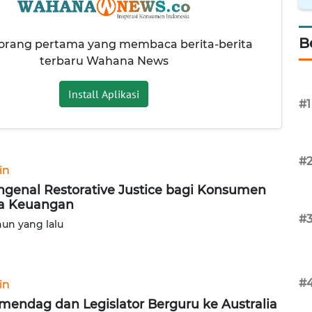
B
 orang pertama yang membaca berita-berita
terbaru Wahana News
Install Aplikasi
#1
#
in
genal Restorative Justice bagi Konsumen
a Keuangan
#
hun yang lalu
#
in
endag dan Legislator Berguru ke Australia