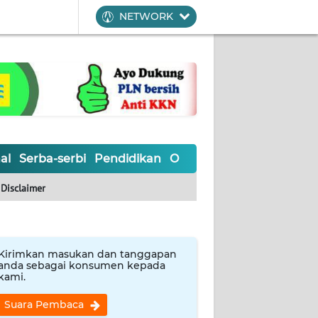
NETWORK
al
Serba-serbi
Pendidikan
Olahraga
Opini
Editoria
Disclaimer
Kirimkan masukan dan tanggapan
anda sebagai konsumen kepada
kami.
Suara Pembaca