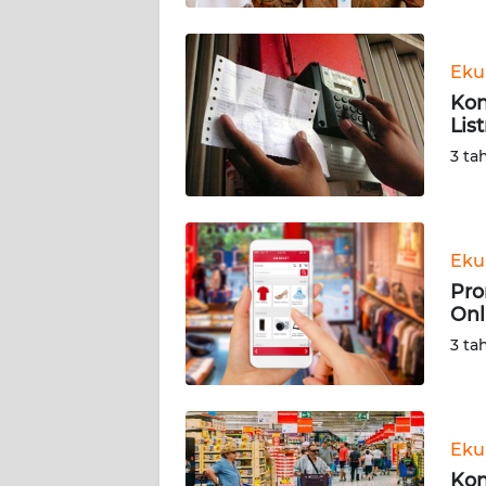
BABEL
WN
Eku
SUMBAR
Kon
Lis
WN
3 ta
SUMSEL
WN
BENGKULU
Eku
Pro
WN
Onl
LAMPUNG
3 ta
WN
JATENG
Eku
WN
Kon